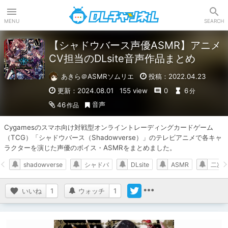
DLチャンネル
MENU
SEARCH
【シャドウバース声優ASMR】アニメ
CV担当のDLsite音声作品まとめ
あきら＠ASMRソムリエ
投稿：2022.04.23
更新：2024.08.01
155 view
0
6
分
音声
46
作品
Cygamesのスマホ向け対戦型オンライントレーディングカードゲーム
（TCG）「シャドウバース（Shadowverse）」のテレビアニメで各キャ
ラクターを演じた声優のボイス・ASMRをまとめました。
shadowverse
シャドバ
DLsite
ASMR
二次
いいね
1
ウォッチ
1