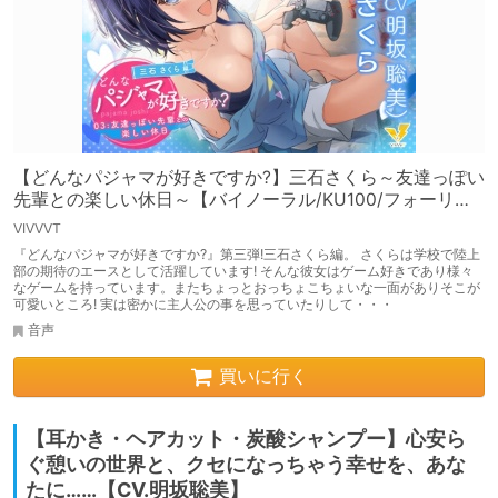
【どんなパジャマが好きですか?】三石さくら～友達っぽい
先輩との楽しい休日～【バイノーラル/KU100/フォーリ
ー】
VIVVVT
『どんなパジャマが好きですか?』第三弾!三石さくら編。 さくらは学校で陸上
部の期待のエースとして活躍しています! そんな彼女はゲーム好きであり様々
なゲームを持っています。またちょっとおっちょこちょいな一面がありそこが
可愛いところ! 実は密かに主人公の事を思っていたりして・・・
音声
買いに行く
【耳かき・ヘアカット・炭酸シャンプー】心安ら
ぐ憩いの世界と、クセになっちゃう幸せを、あな
たに……【CV.明坂聡美】