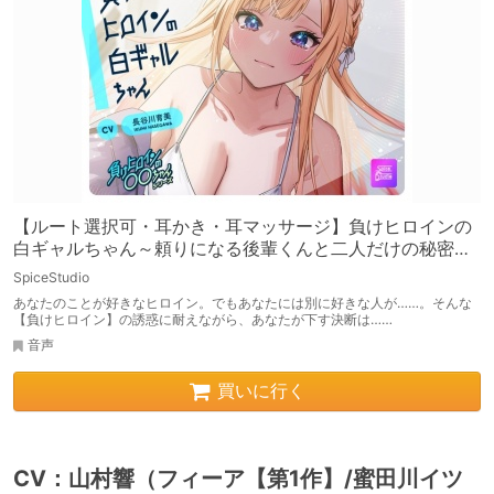
【ルート選択可・耳かき・耳マッサージ】負けヒロインの
白ギャルちゃん～頼りになる後輩くんと二人だけの秘密～
【CV:長谷川育美】
SpiceStudio
あなたのことが好きなヒロイン。でもあなたには別に好きな人が……。そんな
【負けヒロイン】の誘惑に耐えながら、あなたが下す決断は……
音声
買いに行く
CV：山村響（フィーア【第1作】/蜜田川イツ