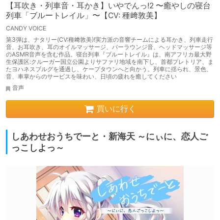
【耳吹き・列車音・耳かき】いやでんっ!2 〜癒やしの寝台
列車「ブルートレイル」〜【CV: 種﨑敦美】
CANDY VOICE
第3弾は、ナタリー(CV:種﨑敦美)!実力派の音響チームによる耳かき、列車走行
音、お耳吹き、耳のオイルマッサージ、バーラウンジ音、ヘッドマッサージ等
のASMR音声を含む作品。寝台列車『ブルートレイル』は、南アフリカ最大野
生保護区:クルーガー国立公園よりサファリ地域を南下し、首都プレトリア、ま
たヨハネスブルグを通過し、ケープタウンへと向かう。列車に揺られ、景色、
音、車掌からのサービスを味わい、日頃の疲れを癒してください
音声
買いに行く
しあわせおうちでーと・新海天 ～にぃに、恋人ご
っこしよっ～