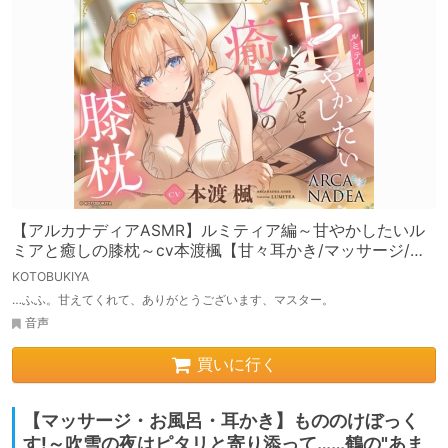
【アルカナディアASMR】ルミティア編～甘やかしたいル
ミアと癒しの膝枕～cv本渡楓【甘々耳かき/マッサージ/プ
ラモデル制作/添い寝】
KOTOBUKIYA
…ふふ。甘えてくれて、ありがとうございます、マスター。
音声
買いに行く
【マッサージ・お風呂・耳かき】もののけぼっく
す!～吹雪の夜はピタリと寄り添って……鶴の"あま