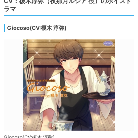
CV：榎木淳弥（夜那月ルシア 役）のボイスド
ラマ
Giocoso(CV:榎木 淳弥)
Giocoso(CV:榎木 淳弥)