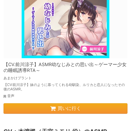
【CV.前川涼子】ASMR幼なじみとの思い出～ゲーマー少女
の睡眠誘導RTA～
あまかけプラント
【CV:前川涼子】妹のように慕ってくれる幼馴染、ルリカと恋人になったその
後のASMR。
音声
買いに行く