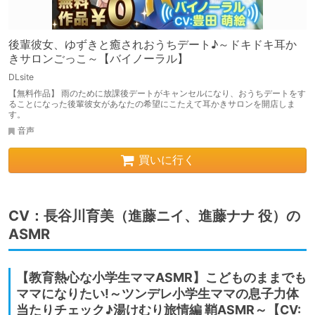
後輩彼女、ゆずきと癒されおうちデート♪～ドキドキ耳か
きサロンごっこ～【バイノーラル】
DLsite
【無料作品】 雨のために放課後デートがキャンセルになり、おうちデートをす
ることになった後輩彼女があなたの希望にこたえて耳かきサロンを開店しま
す。
音声
買いに行く
CV：長谷川育美（進藤ニイ、進藤ナナ 役）の
ASMR
【教育熱心な小学生ママASMR】こどものままでも
ママになりたい!～ツンデレ小学生ママの息子力体
当たりチェック♪湯けむり旅情編 鞘ASMR～【CV: