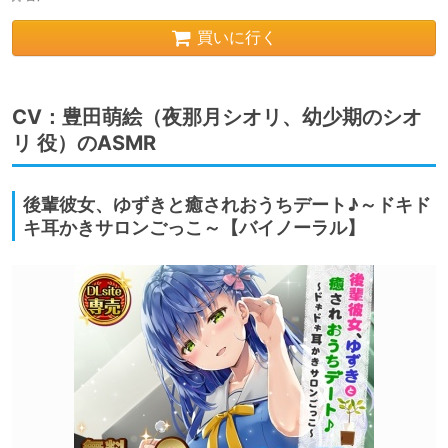
買いに行く
CV：豊田萌絵（夜那月シオリ、幼少期のシオ
リ 役）のASMR
後輩彼女、ゆずきと癒されおうちデート♪～ドキド
キ耳かきサロンごっこ～【バイノーラル】