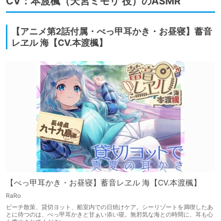
CV：本渡楓（天宮ミモリ 役）のASMR
【アニメ第2話付属・べっ甲耳かき・お昼寝】蓄音
レヱル 海【CV.本渡楓】
【べっ甲耳かき・お昼寝】蓄音レヱル 海【CV.本渡楓】
RaRo
ビーチ散策、貸切ヨット、船室内での日焼けケア。シーリゾートを満喫したあ
とに待つのは、べっ甲耳かきと甘ぁい添い寝。無邪気な海との時間に、耳も心