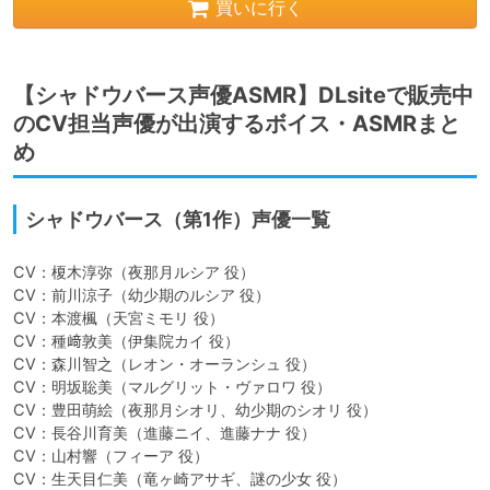
買いに行く
【シャドウバース声優ASMR】DLsiteで販売中
のCV担当声優が出演するボイス・ASMRまと
め
シャドウバース（第1作）声優一覧
CV：榎木淳弥（夜那月ルシア 役）

CV：前川涼子（幼少期のルシア 役）

CV：本渡楓（天宮ミモリ 役）

CV：種﨑敦美（伊集院カイ 役）

CV：森川智之（レオン・オーランシュ 役）

CV：明坂聡美（マルグリット・ヴァロワ 役）

CV：豊田萌絵（夜那月シオリ、幼少期のシオリ 役）

CV：長谷川育美（進藤ニイ、進藤ナナ 役）

CV：山村響（フィーア 役）

CV：生天目仁美（竜ヶ崎アサギ、謎の少女 役）
