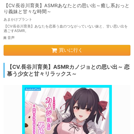
【CV.長谷川育美】ASMRあなたとの思い出～癒し系おっと
り義妹と甘々な時間～
あまかけプラント
【CV:長谷川育美】あなたを恋慕う血のつながっていない妹と、甘い思い出を
過ごすASMR。
音声
買いに行く
【CV.長谷川育美】ASMRカノジョとの思い出～ 恋
慕う少女と甘々リラックス～