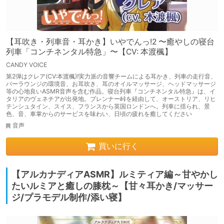
【耳吹き・列車音・耳かき】いやでんっ!2 〜癒やしの寝台
列車「コンチネンタル特急」〜【CV: 本渡楓】
CANDY VOICE
第2弾はクレア(CV:本渡楓)!実力派の音響チームによる耳かき、列車の走行音、
バーラウンジの環境音、お耳吹き、耳のオイルマッサージ、ヘッドマッサージ
等の心地良いASMR音声を含む作品。寝台列車『コンチネンタル特急』は、イ
タリアのヴェネチアが出発地。ブレンナー峠を経由して、オーストリア、リヒ
テンシュタイン、スイス、フランスから英国ロンドンへ。列車に揺られ、景
色、音、車掌からのサービスを味わい、日頃の疲れを癒してください
音声
買いに行く
【アルカナディアASMR】ルミティア編～甘やかし
たいルミアと癒しの膝枕～【甘々耳かき/マッサー
ジ/プラモデル制作/添い寝】