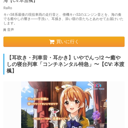
海【CV.本渡楓】
RaRo
キハ58系最後の現役車両の走行音と、僚機キハ52のエンジン音とを、海の奏
でる癒やしの響き――手洗い、耳掻き、添い寝の音たちとあわせてお届けいた
します。
音声
買いに行く
【耳吹き・列車音・耳かき】いやでんっ!2 〜癒や
しの寝台列車「コンチネンタル特急」〜【CV: 本渡
楓】