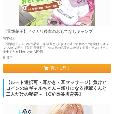
【電撃萌王】ドジカワ後輩のおもてなしキャンプ
電撃萌王
『電撃萌王』ASMR作品第一弾!後輩と2人きりで過ごす初めてのお泊まりキャ
ンプ♪(CV:長谷川育美)電撃萌王で大人気の涼香さんが描く美麗イラスト&声に
集中できるSE無しverも同梱!
音声
買いに行く
【ルート選択可・耳かき・耳マッサージ】負けヒ
ロインの白ギャルちゃん～頼りになる後輩くんと
二人だけの秘密～ 【CV:長谷川育美】