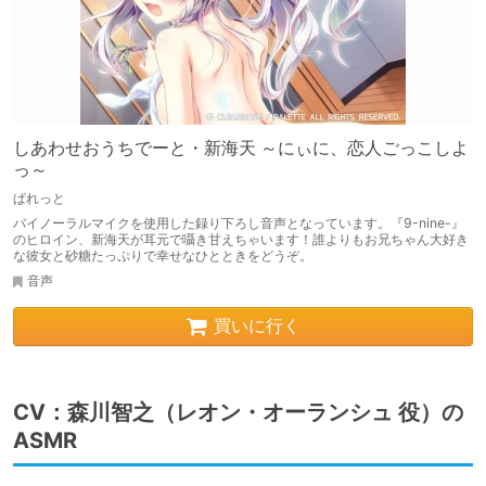
しあわせおうちでーと・新海天 ～にぃに、恋人ごっこしよ
っ～
ぱれっと
バイノーラルマイクを使用した録り下ろし音声となっています。『9-nine-』
のヒロイン、新海天が耳元で囁き甘えちゃいます！誰よりもお兄ちゃん大好き
な彼女と砂糖たっぷりで幸せなひとときをどうぞ。
音声
買いに行く
CV：森川智之（レオン・オーランシュ 役）の
ASMR