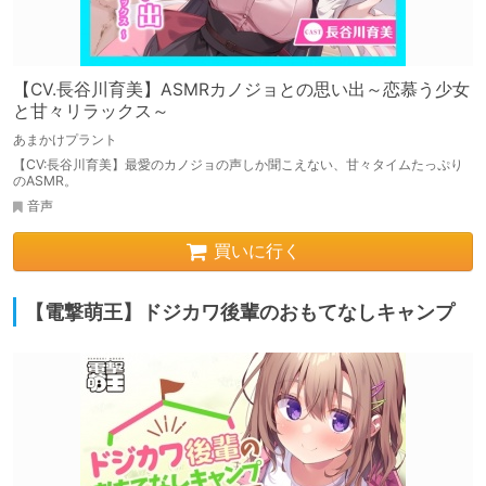
【CV.長谷川育美】ASMRカノジョとの思い出～恋慕う少女
と甘々リラックス～
あまかけプラント
【CV:長谷川育美】最愛のカノジョの声しか聞こえない、甘々タイムたっぷり
のASMR。
音声
買いに行く
【電撃萌王】ドジカワ後輩のおもてなしキャンプ