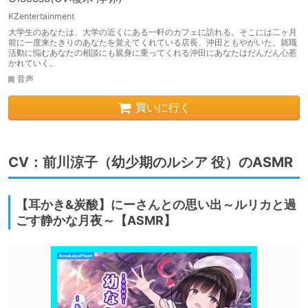
KZentertainment
大学生のあなたは、大学の近くにある一軒のカフェに訪れる。そこには二ヶ月
前に一度来たきりのあなたを覚えてくれている店長、沖田ともやがいた。就職
活動に悩むあなたの相談にも親身に乗ってくれる沖田にあなたはだんだん心惹
かれていく。
音声
買いに行く
CV：前川涼子（幼少期のルシア 役）のASMR
【耳かき&炭酸】にーさんとの思い出～ルリカと過
ごす静かな月夜～【ASMR】