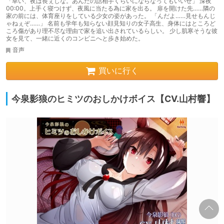
「幸い、夜は長ぇしな。あんたの話相手くらいにならなってもいいぜ」 深夜
00:00。上手く寝つけず、夜風に当たる為に家を出る。 扉を開けた先……隣の
家の前には、体育座りをしている少女の姿があった。 「んだよ……見せもんじ
ゃねぇぞ……」 名前も学年も知らない顔見知りの女子高生、身体にはところど
ころ傷があり理不尽な理由で家を追い出されているらしい。 少し肌寒そうな彼
女を見て、一緒に近くのコンビニへと歩き始めた。
音声
買いに行く
今泉影狼のヒミツのおしかけボイス【CV.山村響】