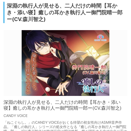
深淵の執行人が見せる、二人だけの時間【耳か
き・添い寝】癒しの耳かき執行人ー御門院晴一郎
ー(CV.森川智之)
深淵の執行人が見せる、二人だけの時間【耳かき・添い
寝】癒しの耳かき執行人ー御門院晴一郎ー(CV.森川智之)
CANDY VOICE
「ねこぐらし。」のCANDY VOICEがおくる待望の初女性向けASMR音声作
品。「癒しの執行人」シリーズの処女作となる『癒しの耳かき執行人ー御門院