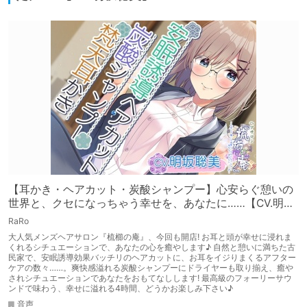
【耳かき・ヘアカット・炭酸シャンプー】心安らぐ憩いの
世界と、クセになっちゃう幸せを、あなたに……【CV.明坂
聡美】
RaRo
大人気メンズヘアサロン『梳櫛の庵』、今回も開店! お耳と頭が幸せに浸れま
くれるシチュエーションで、あなたの心を癒やします♪ 自然と憩いに満ちた古
民家で、安眠誘導効果バッチリのヘアカットに、お耳をイジりまくるアフター
ケアの数々……。爽快感溢れる炭酸シャンプーにドライヤーも取り揃え、癒や
されシチュエーションであなたをおもてなしします! 最高級のフォーリーサウ
ンドで味わう、幸せに溢れる4時間、どうかお楽しみ下さい♪
音声