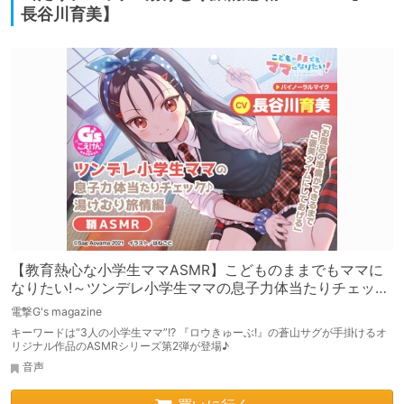
長谷川育美】
【教育熱心な小学生ママASMR】こどものままでもママに
なりたい!～ツンデレ小学生ママの息子力体当たりチェック
♪湯けむり旅情編 鞘ASMR～【CV:長谷川育美】
電撃G's magazine
キーワードは“3人の小学生ママ”!? 『ロウきゅーぶ!』の蒼山サグが手掛けるオ
リジナル作品のASMRシリーズ第2弾が登場♪
音声