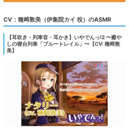
CV：種﨑敦美（伊集院カイ 役）のASMR
【耳吹き・列車音・耳かき】いやでんっ!2 〜癒や
しの寝台列車「ブルートレイル」〜【CV: 種﨑敦
美】