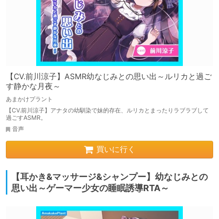
【CV.前川涼子】ASMR幼なじみとの思い出～ルリカと過ご
す静かな月夜～
あまかけプラント
【CV.前川涼子】アナタの幼馴染で妹的存在、ルリカとまったりラブラブして
過ごすASMR。
音声
買いに行く
【耳かき&マッサージ&シャンプー】幼なじみとの
思い出～ゲーマー少女の睡眠誘導RTA～