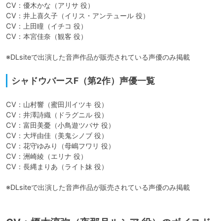
CV：優木かな（アリサ 役）

CV：井上喜久子（イリス・アンテュール 役）

CV：上田瞳（イチコ 役）

CV：本宮佳奈（観客 役）

※DLsiteで出演した音声作品が販売されている声優のみ掲載
シャドウバースF（第2作）声優一覧
CV：山村響（蜜田川イツキ 役）

CV：井澤詩織（ドラグニル 役）

CV：富田美憂（小鳥遊ツバサ 役）

CV：大坪由佳（美鬼シノブ 役）

CV：花守ゆみり（母嶋フワリ 役）

CV：洲崎綾（エリナ 役）

CV：長縄まりあ（ライト妹 役）

※DLsiteで出演した音声作品が販売されている声優のみ掲載