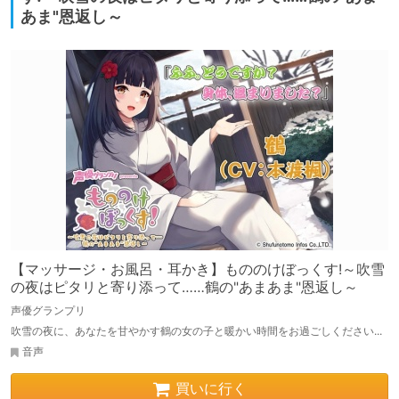
あま"恩返し～
【マッサージ・お風呂・耳かき】もののけぼっくす!～吹雪
の夜はピタリと寄り添って……鶴の"あまあま"恩返し～
声優グランプリ
吹雪の夜に、あなたを甘やかす鶴の女の子と暖かい時間をお過ごしください...
音声
買いに行く