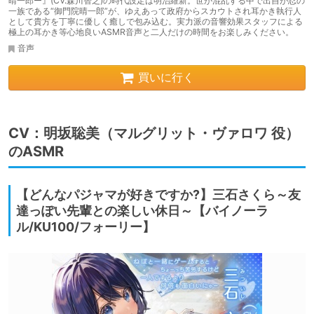
晴一郎ー』(CV.森川智之)の時代設定は明治維新。世が混乱する中で出自が忍の
一族である“御門院晴一郎”が、ゆえあって政府からスカウトされ耳かき執行人
として貴方を丁寧に優しく癒しで包み込む。実力派の音響効果スタッフによる
極上の耳かき等心地良いASMR音声と二人だけの時間をお楽しみください。
音声
買いに行く
CV：明坂聡美（マルグリット・ヴァロワ 役）
のASMR
【どんなパジャマが好きですか?】三石さくら～友
達っぽい先輩との楽しい休日～【バイノーラ
ル/KU100/フォーリー】