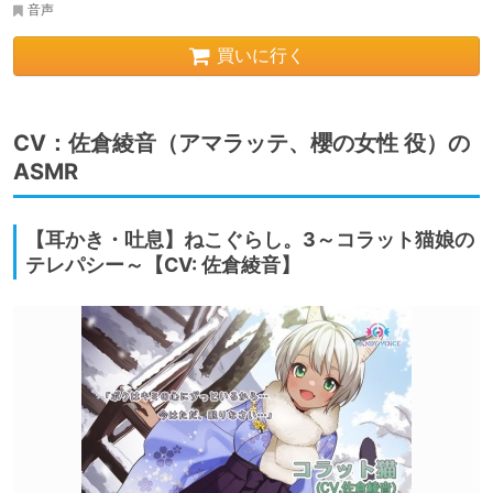
音声
買いに行く
CV：佐倉綾音（アマラッテ、櫻の女性 役）の
ASMR
【耳かき・吐息】ねこぐらし。3～コラット猫娘の
テレパシー～【CV: 佐倉綾音】