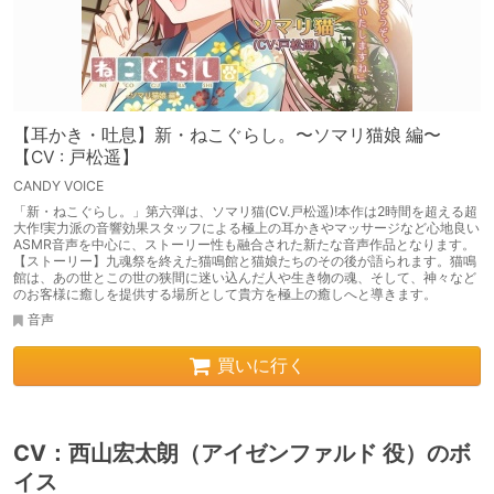
【耳かき・吐息】新・ねこぐらし。〜ソマリ猫娘 編〜
【CV : 戸松遥】
CANDY VOICE
「新・ねこぐらし。」第六弾は、ソマリ猫(CV.戸松遥)!本作は2時間を超える超
大作!実力派の音響効果スタッフによる極上の耳かきやマッサージなど心地良い
ASMR音声を中心に、ストーリー性も融合された新たな音声作品となります。
【ストーリー】九魂祭を終えた猫鳴館と猫娘たちのその後が語られます。猫鳴
館は、あの世とこの世の狭間に迷い込んだ人や生き物の魂、そして、神々など
のお客様に癒しを提供する場所として貴方を極上の癒しへと導きます。
音声
買いに行く
CV：西山宏太朗（アイゼンファルド 役）のボ
イス