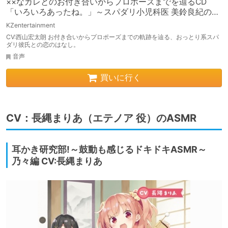
××なカレとのお付き合いからプロポーズまでを辿るCD
「いろいろあったね。」～スパダリ小児科医 美鈴良紀の場
合～(CV:西山宏太朗)
KZentertainment
CV:西山宏太朗 お付き合いからプロポーズまでの軌跡を辿る、おっとり系スパ
ダリ彼氏との恋のはなし。
音声
買いに行く
CV：長縄まりあ（エテノア 役）のASMR
耳かき研究部!～鼓動も感じるドキドキASMR～
乃々編 CV:長縄まりあ