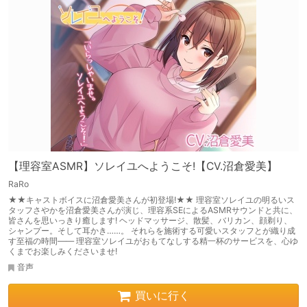
【理容室ASMR】ソレイユへようこそ!【CV.沼倉愛美】
RaRo
★★キャストボイスに沼倉愛美さんが初登場!★★ 理容室ソレイユの明るいス
タッフさやかを沼倉愛美さんが演じ、理容系SEによるASMRサウンドと共に、
皆さんを思いっきり癒します! ヘッドマッサージ、散髪、バリカン、顔剃り、
シャンプー。そして耳かき……。 それらを施術する可愛いスタッフとが織り成
す至福の時間―― 理容室ソレイユがおもてなしする精一杯のサービスを、心ゆ
くまでお楽しみくださいませ!
音声
買いに行く