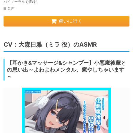
バイノーラルで収録!
音声
買いに行く
CV：大森日雅（ミラ 役）のASMR
【耳かき&マッサージ&シャンプー】小悪魔後輩と
の思い出～よわよわメンタル、癒やしちゃいます
～