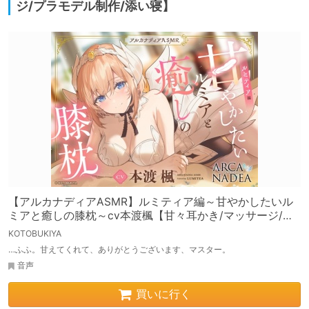
ジ/プラモデル制作/添い寝】
【アルカナディアASMR】ルミティア編～甘やかしたいル
ミアと癒しの膝枕～cv本渡楓【甘々耳かき/マッサージ/プ
ラモデル制作/添い寝】
KOTOBUKIYA
…ふふ。甘えてくれて、ありがとうございます、マスター。
音声
買いに行く