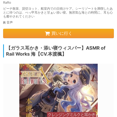
RaRo
ビーチ散策、貸切ヨット、船室内での日焼けケア。シーリゾートを満喫したあ
とに待つのは、べっ甲耳かきと甘ぁい添い寝。無邪気な海との時間に、耳も心
も癒やされてください
音声
買いに行く
【ガラス耳かき・添い寝ウィスパー】ASMR of
Rail Works 海【CV.本渡楓】