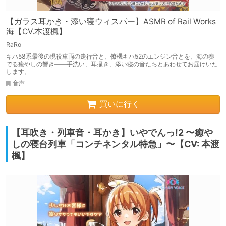
【ガラス耳かき・添い寝ウィスパー】ASMR of Rail Works
海【CV.本渡楓】
RaRo
キハ58系最後の現役車両の走行音と、僚機キハ52のエンジン音とを、海の奏
でる癒やしの響き――手洗い、耳掻き、添い寝の音たちとあわせてお届けいた
します。
音声
買いに行く
【耳吹き・列車音・耳かき】いやでんっ!2 〜癒や
しの寝台列車「コンチネンタル特急」〜【CV: 本渡
楓】