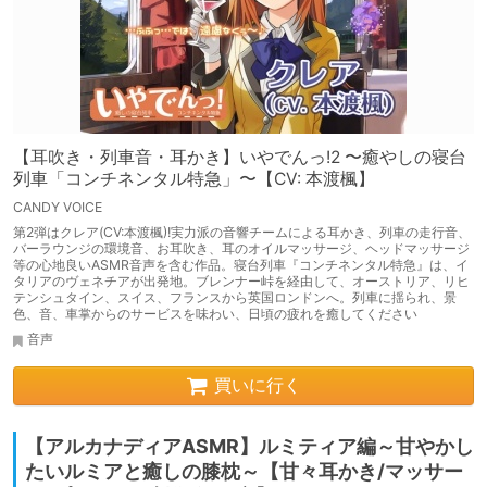
【耳吹き・列車音・耳かき】いやでんっ!2 〜癒やしの寝台
列車「コンチネンタル特急」〜【CV: 本渡楓】
CANDY VOICE
第2弾はクレア(CV:本渡楓)!実力派の音響チームによる耳かき、列車の走行音、
バーラウンジの環境音、お耳吹き、耳のオイルマッサージ、ヘッドマッサージ
等の心地良いASMR音声を含む作品。寝台列車『コンチネンタル特急』は、イ
タリアのヴェネチアが出発地。ブレンナー峠を経由して、オーストリア、リヒ
テンシュタイン、スイス、フランスから英国ロンドンへ。列車に揺られ、景
色、音、車掌からのサービスを味わい、日頃の疲れを癒してください
音声
買いに行く
【アルカナディアASMR】ルミティア編～甘やかし
たいルミアと癒しの膝枕～【甘々耳かき/マッサー