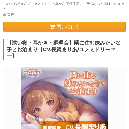
いたずら好きなざしきわらしとの幸せな同棲生活に、身も心もとろけていきま
す
音声
買いに行く
【添い寝・耳かき・調理音】隣に住む妹みたいな
子とお泊まり【CV.長縄まりあ/ユメミドリーマ
ー】