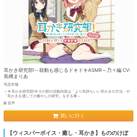
耳かき研究部!～鼓動も感じるドキドキASMR～乃々編 CV:
長縄まりあ
耳恋本舗
～☆耳かき研究部!☆その部の活動内容は「より気持ちいい耳かきの方法」や
「耳かきを通しての癒やしの研究」をする事～
音声
買いに行く
【ウィスパーボイス・癒し・耳かき】もののけぼ