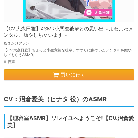
【CV.大森日雅】ASMR小悪魔後輩との思い出～よわよわメ
ンタル、癒やしちゃいます～
あまかけプラント
【CV:大森日雅】ちょっと小生意気な後輩、すずりに傷ついたメンタルを癒や
してもらうASMR。
音声
買いに行く
CV：沼倉愛美（ヒナタ 役）のASMR
【理容室ASMR】ソレイユへようこそ!【CV.沼倉愛
美】