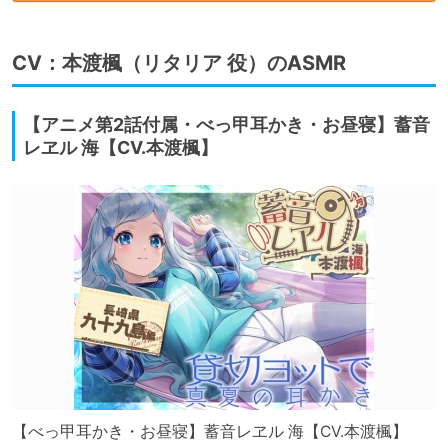
CV：本渡楓（リタリア 役）のASMR
【アニメ第2話付属・べっ甲耳かき・お昼寝】蓄音
レヱル 海【CV.本渡楓】
【べっ甲耳かき・お昼寝】蓄音レヱル 海【CV.本渡楓】