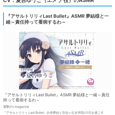
CV：夏吉ゆうこ（エメラ 役）のASMR
『アサルトリリィLast Bullet』ASMR 夢結様と一
緒～責任持って看病するわ～
『アサルトリリィLast Bullet』ASMR 夢結様と一緒～責任
持って看病するわ～
電撃G's magazine
『アサルトリリィ Last Bullet』白井夢結と百合ヶ丘女学院の1日を過ごす