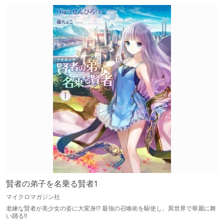
賢者の弟子を名乗る賢者1
マイクロマガジン社
老練な賢者が美少女の姿に大変身!? 最強の召喚術を駆使し、異世界で華麗に舞
い踊る!!