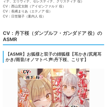
ィナ、エリヴィナ、セレスティナ、クリスティナ 役）

CV：西山宏太朗（アイゼンファルド 役）

CV：長縄まりあ（エテノア 役）

CV：日笠陽子（案内人 役）
CV：丹下桜（ダンブルフ・ガンダドア 役）の
ASMR
【ASMR】お狐様と双子の姉狐様【耳かき/尻尾耳
かき/雨音/オノマトペ 声:丹下桜、こりす】