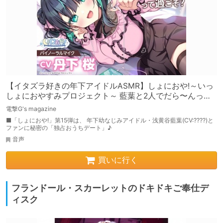
【イタズラ好きの年下アイドルASMR】しょにおや!～いっ
しょにおやすみプロジェクト～ 藍葉と2人でだら〜んって
過ごそ?【CV:丹下桜】
電撃G's magazine
■「しょにおや!」第15弾は、 年下幼なじみアイドル・浅黄谷藍葉(CV:????)と
ファンに秘密の「独占おうちデート」♪
音声
買いに行く
フランドール・スカーレットのドキドキご奉仕デ
ィスク