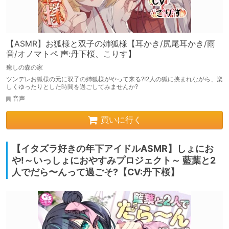
【ASMR】お狐様と双子の姉狐様【耳かき/尻尾耳かき/雨
音/オノマトペ 声:丹下桜、こりす】
癒しの森の家
ツンデレお狐様の元に双子の姉狐様がやって来る?!2人の狐に挟まれながら、楽
しくゆったりとした時間を過ごしてみませんか?
音声
買いに行く
【イタズラ好きの年下アイドルASMR】しょにお
や!～いっしょにおやすみプロジェクト～ 藍葉と2
人でだら〜んって過ごそ?【CV:丹下桜】