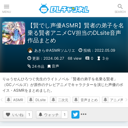
DLチャンネル
MENU
SEARCH
【賢でし声優ASMR】賢者の弟子を名
乗る賢者アニメCV担当のDLsite音声
作品まとめ
あきら＠ASMRソムリエ
投稿：2022.05.09
更新：2024.06.27
68 view
0
3
分
音声
24
作品
りゅうせんひろつぐ先生のライトノベル「賢者の弟子を名乗る賢者」
（GCノベルズ）が原作のテレビアニメでキャラクターを演じた声優のボ
イス・ASMRをまとめました。
ASMR
DLsite
二次元
音声まとめ
アニメ声優
いいね
1
ウォッチ
1