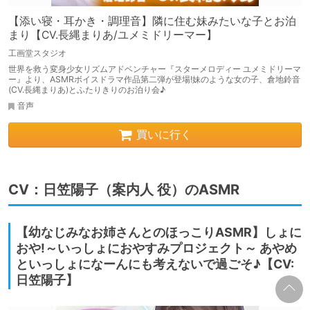
【添い寝・耳かき・調理音】隣に住む妹みたいな子とお泊
まり【CV.長縄まりあ/ユメミドリーマー】
工画堂スタジオ
世界を救う変身少女リズムアドベンチャー『スターメロディー ユメミドリーマ
ー』より、ASMRボイスドラマ作品第二弾が登場!妹のような女の子、倉地鈴音
(CV.長縄まりあ)とふたりきりのお泊り会♪
音声
買いに行く
CV：日笠陽子（案内人 役）のASMR
【幼なじみなお姉さんとのほっこりASMR】しょに
おや!～いっしょにおやすみプロジェクト～ あやめ
といっしょになーんにも考えないで過ごそ♪【CV:
日笠陽子】