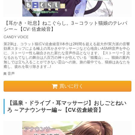
【耳かき・吐息】ねこぐらし。3～コラット猫娘のテレパ
シー～【CV: 佐倉綾音】
CANDY VOICE
第2弾は、コラット猫(CV.佐倉綾音)!本作は2時間を超える超大作!実力派の音響
効果スタッフによる極上の耳かきやマッサージなど心地良いASMR音声を中心
に、ストーリー性も融合された新たな音声作品となります。【ストーリー】次
なるおもてなしの舞台は八百万の神々が住んでいる「猫魔山」…。猫娘の案内
無しでは立ち入ることができない霊山への旅。旅の最中でも、猫娘はあなたを
癒し、疲れを取り除きます…!
音声
買いに行く
【温泉・ドライブ・耳マッサージ】おしごとねい
ろ ～アナウンサー編～【CV.佐倉綾音】