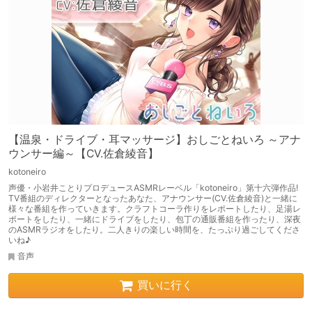
【温泉・ドライブ・耳マッサージ】おしごとねいろ ～アナ
ウンサー編～【CV.佐倉綾音】
kotoneiro
声優・小岩井ことりプロデュースASMRレーベル「kotoneiro」第十六弾作品!
TV番組のディレクターとなったあなた、アナウンサー(CV.佐倉綾音)と一緒に
様々な番組を作っていきます。クラフトコーラ作りをレポートしたり、足湯レ
ポートをしたり、一緒にドライブをしたり、包丁の通販番組を作ったり、深夜
のASMRラジオをしたり。二人きりの楽しい時間を、たっぷり過ごしてくださ
いね♪
音声
買いに行く