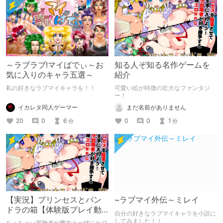
～ラブラブ!マイばでぃ～お
知る人ぞ知る名作ゲームを
気に入りのキャラ五選～
紹介
私の好きなラブマイキャラを！！
可愛い絵が特徴の壮大なファンタジ
ー！
イカレタ同人ゲーマー
まだ名前がありません
20
0
6
0
0
1
分
分
【実況】プリンセスとパン
~ラブマイ外伝～ミレイ
ドラの箱【体験版プレイ動
自分の好きなラブマイキャラを小説に
画】
してみました！！
ちっちゃい冒険者が魔女と一緒にヒロ