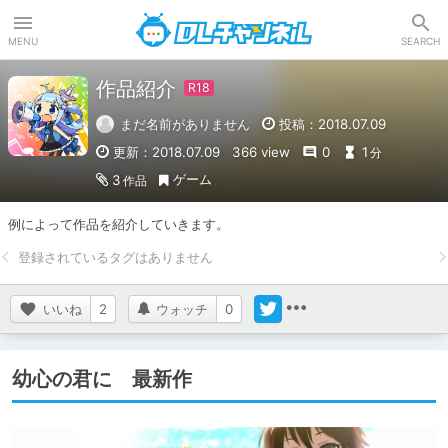
DLチャンネル
MENU
SEARCH
作品紹介
まだ名前がありません
投稿：2018.07.09
更新：2018.07.09
366 view
0
1
分
ゲーム
3
作品
例によって作品を紹介していきます。
いいね
2
ウォッチ
0
幼心の君に 最新作