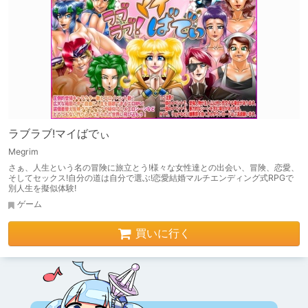
ラブラブ!マイばでぃ
Megrim
さぁ、人生という名の冒険に旅立とう!様々な女性達との出会い、冒険、恋愛、
そしてセックス!自分の道は自分で選ぶ!恋愛結婚マルチエンディング式RPGで
別人生を擬似体験!
ゲーム
買いに行く