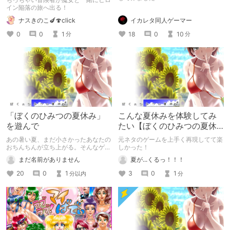
イン陥落の旅へ出る！
イカレタ同人ゲーマー
ナスきのこ🍆🍄click
18
0
10
0
0
1
分
分
「ぼくのひみつの夏休み」
こんな夏休みを体験してみ
を遊んで
たい【ぼくのひみつの夏休
み】
あの暑い夏、まだ小さかったあなたの
元ネタのゲームを上手く再現してて楽
おちんちんが立ち上がる。そんなゲー
しかった！
ムでした。
まだ名前がありません
夏が...くるっ！！！
20
0
1
3
0
1
分以内
分