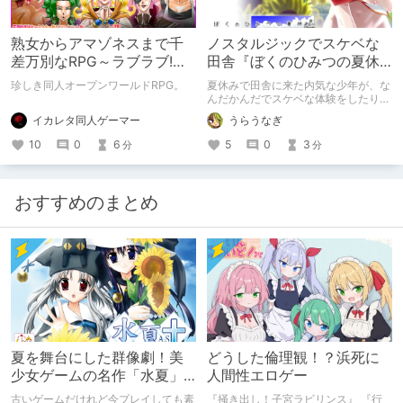
熟女からアマゾネスまで千
ノスタルジックでスケベな
差万別なRPG～ラブラブ!マ
田舎『ぼくのひみつの夏休
イばでぃ～
み』
珍しき同人オープンワールドRPG。
夏休みで田舎に来た内気な少年が、な
んだかんだでスケベな体験をしたりし
なかったりするゲーム
イカレタ同人ゲーマー
うらうなぎ
10
0
6
5
0
3
分
分
おすすめのまとめ
夏を舞台にした群像劇！美
どうした倫理観！？浜死に
少女ゲームの名作「水夏」
人間性エロゲー
を今こそ！
古いゲームだけれど今プレイしても素
『掻き出し！子宮ラビリンス』 『行