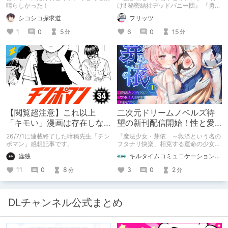
晴らしかった！
け!! 秘密結社デッドバニー団』 『勇者
ミアとツンツン猫サキュバス ~それで
シコシコ探求道
フリッツ
も勇者はコロせない!~』 『めいどいん
めいど！』 本記事はねくすとテーマ
1
0
5
6
0
15
分
分
「人に薦めづらいけど好きな作
品」”ではない”です。 好きだったら人
に薦めるのは当たり前だよなぁ！？
【閲覧超注意】これ以上
二次元ドリームノベルズ待
「キモい」漫画は存在しな
望の新刊配信開始！性と愛
い？チンポマンとかいう
が渦巻く、ファンタジー官
26/7/1に連載終了した暗稿先生「チン
『魔法少女・芽依 ～救済という名の
「魂の殺人」の完成形
能小説開幕！
ポマン」感想記事です。
フタナリ快楽、相克する運命の少女た
ち～』 小説：089タロー イラス
蟲独
キルタイムコミュニケーション（KTC）の作品を一人でも多くの人に知ってほしい人
ト：鳩春 一気に上・下巻が同時配
信！
11
0
8
3
0
2
分
分
DLチャンネル公式まとめ