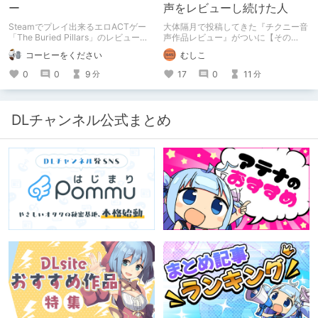
ー
声をレビューし続けた人
Steamでプレイ出来るエロACTゲー
大体隔月で投稿してきた『チクニー音
「The Buried Pillars」のレビューで
声作品レビュー』がついに【その
す。
50】を迎えました！ 約7年半チクニー
コーヒーをください
むしこ
し続け、おシコり報告をしてきただけ
ですけど記念は記念。 皆様への感謝
0
0
9
17
0
11
分
分
を伝えたり、これまでの投稿を振り返
ります。
DLチャンネル公式まとめ