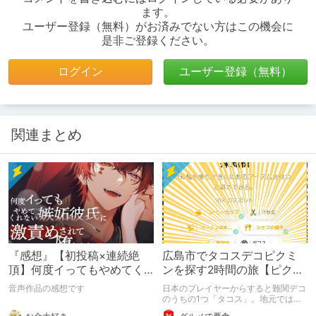
ます。
ユーザー登録（無料）がお済みでない方はこの機会に
是非ご登録ください。
ログイン
ユーザー登録（無料）
関連まとめ
『感想』【初投稿×連続絶
広島市でタコスデコピクミ
頂】何度イってもやめてく
ンを探す2時間の旅【ピクミ
れない嫉妬彼氏に激責めさ
ンブルーム / Pikmin
音声作品の感想です
日本のプレイヤーからすると難関デコ
れて堕とされる。
Bloom】
のうちの1つ「タコス」。地元では見
つけられなかった男が広島で探す旅を