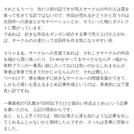
それともう一つ、当たり前の話ですが同人サークルの中の人は霞を
食って生きてる訳ではないので、作品が売れるかどうかと言うのは
次回作への資金とかモチベーションとか、そういった物にダイレク
トに繋がっています。

であれば、好きな作品をガンガン紹介する事で売り上げが上がれ
ば、サークルの人達だって次回作を作る気になりやすい筈。

そりゃまあ、サークルへの支援であれば、それこそサークルの作品
を端から買い漁ったり、Ci-enをやってるサークルなら片っ端から
有料プランの一番高い奴に入っておけば良いのかもしれませんが、
筆者は筆者で生きて行かにゃならんので、それは難しい。

つーわけで、懐を痛めずに好きなサークルへの間接支援ができて、
しかも小遣いも貰えるまとめ記事作成というのは、筆者的には丁度
良い訳ですね。　

一番最初の｢DL数が1000以下だけど面白い作品まとめ｣という記事
を書いたのも、上記の理由からです。

あと、もし上手く行けば、他の記者さん達も似たような記事を出し
てくれるんじゃないかと期待したんですが、そっちは見事に空振り
ました。
