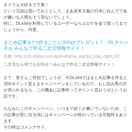
オイラも大好きで下衆！

という冗談は置いておくとして、まあ資本主義の日本に住んでて金
が嫌いな人間もそう居ないでしょう。

特に、DLsiteを利用しているユーザーならエロゲを金で買ってるで
しょうから、尚更。
まとめ記事を1つ作るごとに300ptプレゼント！ - DLチャン
ネル みんなで作る二次元情報サイト！
出典: http://ch.dlsite.com/lp/matome_mp?pc_top_right_02
二次元なら何でもお任せ！みんなで作る二次元情報サイト！
さて、皆さんご存知でしょうが、今DLsiteではまとめ記事を作ると
300ポイント貰えるキャンペーンをしているので、もし読み専の方
が居られるなら、この機会に記事作ってポイント貰おうぜというお
話です。

ちなみにこのキャンペーン、いつまで続くか書いていないため、こ
の記事が世に出る頃にはキャンペーンが終わっている可能性もあり
ます。

その時はゴメンナサイ。
