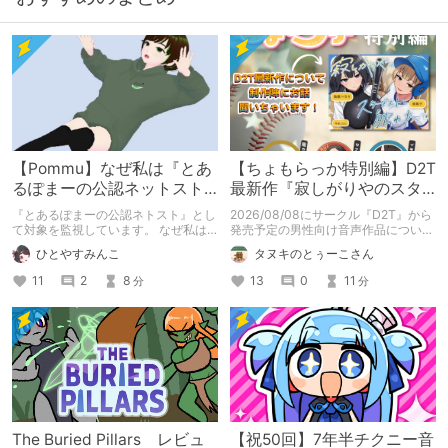
【Pommu】なぜ私は『とあ
【ちょもらっか特別編】D2T
るぽまーの公認ネットスト
最新作『寂しがりやのスタ
ーカー』になったのか【出
ーダストと触れあって』制
『とあるぽまーの公認ネトスト』とし
2026/08/08にサークル『D2T』から
会い編】
作陣にインタビュー！🎤
て対象を監視しています。 なぜ私は
発売予定の男性向け音声作品について
このような行動をとるに至ったのか。
逆神ラニさんと不束こけしさんにお話
ひとやすみんこ
タヌキのとぅーこさん
これまでのあゆみを振り返ります。
聞いちゃいました！夏コミに関する告
知もあります！
11
2
8
13
0
11
分
分
The Buried Pillars レビュ
【祝50回】7年半チクニー音