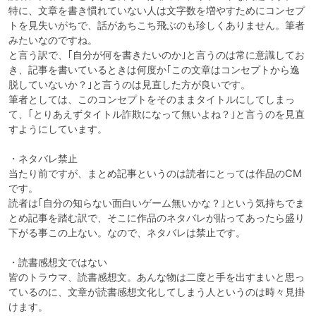
特に、文章を書き慣れていない人は文字数を増やすためにコンセプ
トを見失いがちで、話があちこち飛ぶのも珍しくありません。筆者
みたいなのですね。

と言う訳で、｢自分が何を書きたいのか｣と言うのは常に意識してお
き、記事を書いているときは何度か｢この文章はコンセプトから逸
脱していないか？｣と言うのは見直した方が良いです。

筆者としては、このコンセプトをそのままタイトルにしてしまっ
て、｢とりあえずタイトル詐欺になって無いよね？｣と言うのを見直
すようにしています。

・ネタバレ禁止

当たり前ですが、まとめ記事というのは読者にとっては作品のCM
です。

読者は｢自分の知らない面白いゲーム無いかな？｣という気持ちでま
とめ記事を踏む訳で、そこに作品のネタバレが貼ってあったら盛り
下がる事この上ない。なので、ネタバレは禁止です。

・読書感想文ではない

皆のトラウマ、読書感想文。あんな物は二度と手を出すまいと思っ
ているのに、文章が読書感想文化してしまう人というのは時々見掛
けます。
