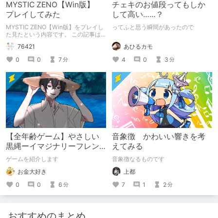
MYSTIC ZENO【Win版】
チェキのお値段ってもしか
プレイしてみた
して高い……？
MYSTIC ZENO【Win版】をプレイし
ってふと思う瞬間があったので
た見たという内容です。 この記事は
通常のクリエイターズ記事です。
あひるカモ
76421
4
0
3
0
0
7
分
分
【全年齢ゲーム】やさしい
音象徴 かわいい響きを考
黒縄ーイマジナリーフレン
えてみる
ドの「彼」と過ごすおぼん
ゲームを紹介します
音象徴なるものです
やすみー
お金大好き
上都
0
0
6
7
1
2
分
分
おすすめのまとめ