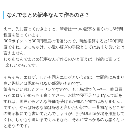
なんでまとめ記事なんて作るのさ？
えー、先に言っておきますと、筆者は一つの記事を書くのに3時間
程度を使っています。

300ポイントは300円程度の価値なので、時給換算すると100円程
度ですね。ぶっちゃけ、小遣い稼ぎの手段としてはあまり良いとは
言えません。

じゃあなんでまとめ記事なんぞ作るのかと言えば、端的に言って
｢楽しいから｣です。

そもそも、エロゲ、しかも同人エロゲというのは、世間的にあまり
良い趣味とは認められない部類のものです。

筆者もいい歳したオッサンですので、もし職場で｢いやー、昨日買
ったエロゲがめっちゃ良くてさー。お陰で寝不足だよ｣なんて話を
すれば、周囲からどんな評価を受けるか知れた物ではありません。

ですが、やっぱ好きな物は好きと言いたい訳で。一昔前ならどこぞ
の掲示板にでも書いてたんでしょうが、折角DLsiteが場を用意して
くれ、しかも小遣いまでくれるなら、それに乗っかるのも悪くない
と思うのです。
