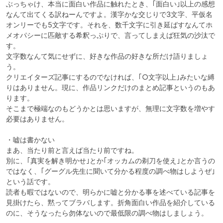
ぶっちゃけ、本当に面白い作品に触れたとき、｢面白い｣以上の感想
なんて出てくる訳ねーんですよ。漢字かな交じりで3文字、平仮名
オンリーでも5文字です。それを、数千文字に引き延ばすなんてホ
メオパシーに匹敵する希釈っぷりで、言ってしまえば狂気の沙汰で
す。

文字数なんて気にせずに、好きな作品の好きな所だけ語りましょ
う。

クリエイターズ記事にするのでなければ、｢○文字以上｣みたいな縛
りはありません。現に、作品リンクだけのまとめ記事というのもあ
ります。

そこまで極端なのもどうかとは思いますが、無理に文字数を増やす
必要はありません。

・嘘は書かない

まあ、当たり前と言えば当たり前ですね。

別に、｢真実を解き明かせ｣とか｢オッカムの剃刀を使え｣とか言うの
ではなく、｢グーグル先生に聞いて分かる程度の調べ物はしようぜ｣
という話です。

読者も暇ではないので、明らかに嘘と分かる事を述べている記事を
見掛けたら、黙ってブラバします。折角面白い作品を紹介している
のに、そうなったら勿体ないので最低限の調べ物はしましょう。
