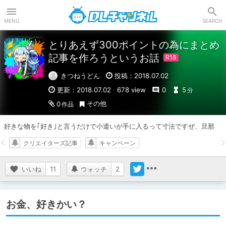
DLチャンネル
MENU
SEARCH
とりあえず300ポイントの為にまとめ
記事を作ろうというお話
きつねうどん
投稿：2018.07.02
更新：2018.07.02
678 view
0
5
分
その他
0
作品
好きな物を｢好き｣と言うだけで小遣いが手に入るって寸法ですぜ、旦那
クリエイターズ記事
キャンペーン
いいね
11
ウォッチ
2
お金、好きかい？