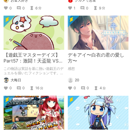
お金大好き
グルメで悪食
お送りします。ねくすと5月のテーマ
「お出かけの記録」。
0
0
6
1
0
9
分
分
【遊戯王マスターデイズ】
デキアイ〜白衣の君の愛し
Part57：激闘！天盃龍 VS
方〜
千年D【架空デュエル】
この物語は実話を基に熱い遊戯王のデ
感想
ュエルを描いたフィクションです。
（自分用メモ：2025-05-14）
20
大晦日
0
0
4
0
0
16
分
分