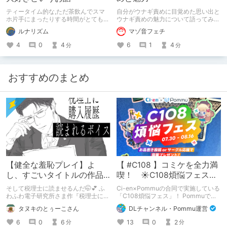
ティータイム的な,ただ茶飲んでスマ
自分がウナギ責めに目覚めた思い出と
ホ片手にまったりする時間がとても好
ウナギ責めの魅力について語ってみま
き。
した。
ルナリズム
マゾ音フェチ
4
0
4
6
1
4
分
分
おすすめのまとめ
【健全な羞恥プレイ】よ
【 #C108 】コミケを全力満
し、すごいタイトルの作品
喫！ ☀C108煩悩フェス☀
をまた買おう。【湧き上が
Pommu版のご案内
そして税理士に読ませるんだ🤭💕 ふ
Ci-en×Pommuの合同で実施している
る不健全な気持ち】
わふわ電子研究所さま作『税理士に購
「C108煩悩フェス」！ Pommuでの
入履歴読まれるボイス』の感想レビュ
参加方法について、改めてこちらでも
タヌキのとぅーこさん
DLチャンネル・Pommu運営
ーです！
ご案内いたします！
6
0
6
13
0
2
分
分