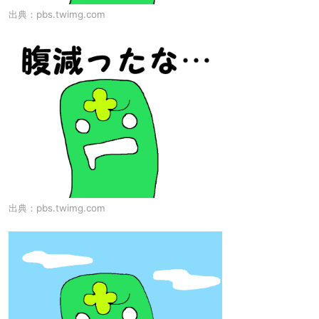
出典：
pbs.twimg.com
出典：
pbs.twimg.com