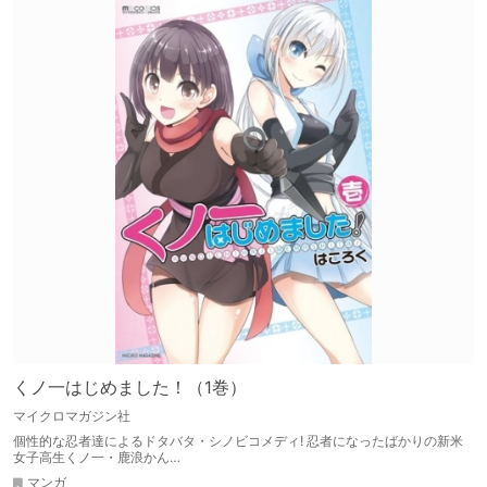
くノ一はじめました！（1巻）
マイクロマガジン社
個性的な忍者達によるドタバタ・シノビコメディ! 忍者になったばかりの新米
女子高生くノ一・鹿浪かん…
マンガ