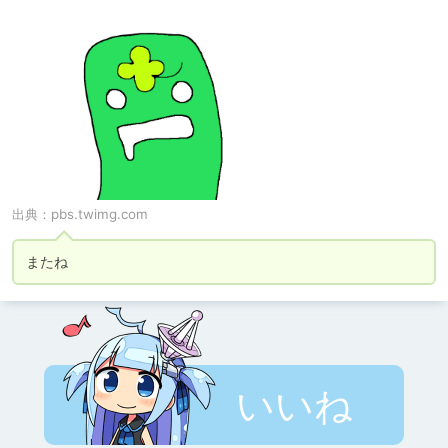
出典：
pbs.twimg.com
またね
いいね