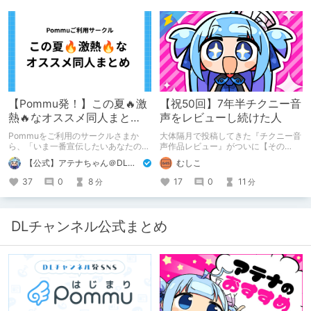
【Pommu発！】この夏🔥激
【祝50回】7年半チクニー音
熱🔥なオススメ同人まと
声をレビューし続けた人
め！ その1
Pommuをご利用のサークルさまか
大体隔月で投稿してきた『チクニー音
ら、「いま一番宣伝したいあなたの
声作品レビュー』がついに【その
DLsite作品」を募りました！ この夏
50】を迎えました！ 約7年半チクニー
【公式】アテナちゃん＠DLチャンネル
むしこ
🔥激熱🔥な作品ばかり！あなたがまだ
し続け、おシコり報告をしてきただけ
出会っていない、運命の作品が見つか
ですけど記念は記念。 皆様への感謝
37
0
8
17
0
11
分
分
るかも！
を伝えたり、これまでの投稿を振り返
ります。
DLチャンネル公式まとめ