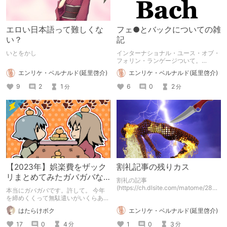
エロい日本語って難しくな
フェ●とバックについての雑
い？
記
いとをかし
インターナショナル・ユース・オブ・
フォリン・ランゲージついて。
2022.8.8: 一部の作品アイテムをリン
エンリケ・ベルナルド(延里啓介)
エンリケ・ベルナルド(延里啓介)
クアイテムに差し替え
9
2
1
6
0
2
分
分
【2023年】娯楽費をザック
割礼記事の残りカス
リまとめてみたガバガバな
割礼の記事
記事【Advent Calendar】
(https://ch.dlsite.com/matome/2888
本当にガバガバです。許して。 今年
14)から削った内容です。 上記の記事
を締めくくって無駄遣いがいくらあっ
を書いていて、「これ余分だ、要ら
たのかを記事にしてみます。 ※うらう
エンリケ・ベルナルド(延里啓介)
はたらけボク
ん」と思って削った残りカスです。
なぎさんが開催してくれた「DLチャ
ンネル Advent Calendar 2023」に参
1
0
3
17
0
4
分
分