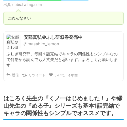
出典：
pbs.twimg.com
ごめんなさい
安部真弘＠ふし研⑬巻発売中
@masahiro_lemon
ふしぎ研究部、毎回１話完結でキャラの関係性もシンプルなの
で何巻から読んでも大丈夫だと思います。よろしくお願いしま
す
返信
リツイート
いいね
4年前
はころく先生の『くノ一はじめました！』や縁
山先生の『める子』シリーズも基本1話完結で
キャラの関係性もシンプルでオススメです。