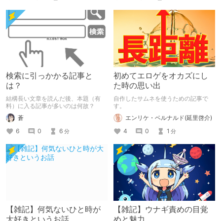
加している記事です。
検索に引っかかる記事と
初めてエロゲをオカズにし
は？
た時の思い出
結構長い文章を読んだ後、本題（有
自作したサムネを使うための記事で
料）に入る記事が多いのは何故？
す。
蒼
エンリケ・ベルナルド(延里啓介)
6
0
6
4
0
1
分
分
【雑記】何気ないひと時が
【雑記】ウナギ責めの目覚
大好きというお話
めと魅力