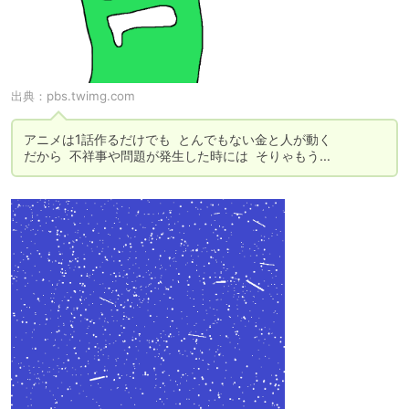
出典：
pbs.twimg.com
アニメは1話作るだけでも  とんでもない金と人が動く

だから  不祥事や問題が発生した時には  そりゃもう…