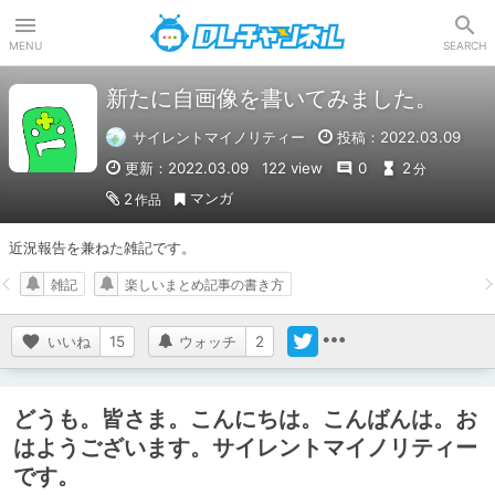
DLチャンネル
MENU
SEARCH
新たに自画像を書いてみました。
サイレントマイノリティー
投稿：2022.03.09
更新：2022.03.09
122 view
0
2
分
マンガ
2
作品
近況報告を兼ねた雑記です。
雑記
楽しいまとめ記事の書き方
いいね
15
ウォッチ
2
どうも。皆さま。こんにちは。こんばんは。お
はようございます。サイレントマイノリティー
です。