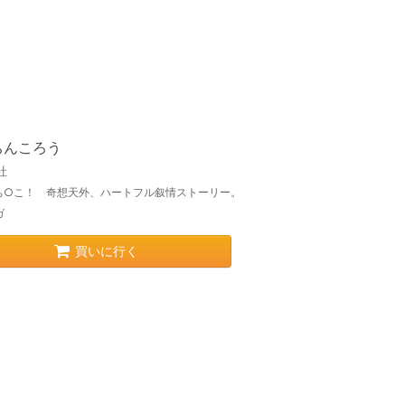
ちんころう
社
ち○こ！ 奇想天外、ハートフル叙情ストーリー。
ガ
買いに行く