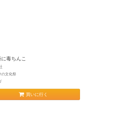
姫に毒ちんこ
社
けの文化祭
ガ
買いに行く