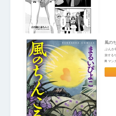
風の
ぶんか
旅する
マン