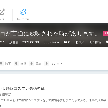
ンテナ
Pommu
コが普通に放映された時があります。
27
更新：2019.06.06
5337 view
0
1
4
分
作品
陰茎
肉棒
睾丸
キンタマ
これ 艦娘コスプレ男娼型録
命倶楽部
スプレ男娼とは?”艦娘”のコスプレをして男娼を営む少年たちである。他男の娘満載
ガ