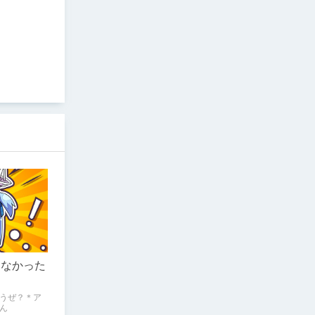
らなかった
うぜ？＊ア
ん