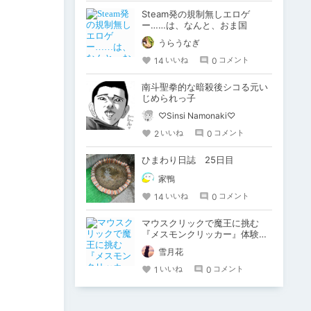
Steam発の規制無しエロゲ
ー……は、なんと、おま国
うらうなぎ
14
0
いいね
コメント
南斗聖拳的な暗殺後シコる元い
じめられっ子
♡Sinsi Namonaki♡
2
0
いいね
コメント
ひまわり日誌 25日目
家鴨
14
0
いいね
コメント
マウスクリックで魔王に挑む
『メスモンクリッカー』体験版
プレイしてみた
雪月花
1
0
いいね
コメント