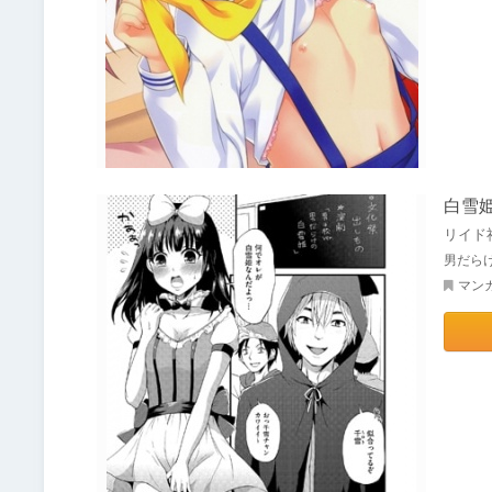
白雪
リイド
男だら
マン