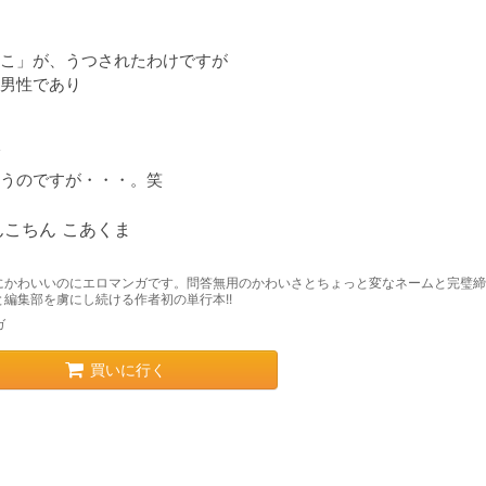
こ」が、うつされたわけですが

男性であり

うのですが・・・。笑
んこちん こあくま
にかわいいのにエロマンガです。問答無用のかわいさとちょっと変なネームと完璧締
と編集部を虜にし続ける作者初の単行本!!
ガ
買いに行く