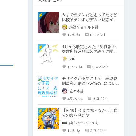
今まで粗チンだと思ってたけど
比較的チ〇ポがデカい疑惑が出
てきたので身体測定を実施する
絶対辛ぇチルド麺
1
0
いいね
コメント
4月から改定された「男性器の
複数所持及び武装の許可に関す
る法律」について
218
12
0
いいね
コメント
モザイクが不要に！？ 表現規
制緩和と刑法175条改正につい
て。
佐々木篠
45
3
いいね
コメント
【R-18】今まで知らなかった自
分の裏を見た話
純白のティシュ丸
1
2
いいね
コメント