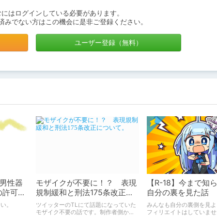
むにはログインしている必要があります。
済みでない方はこの機会に是非ご登録ください。
ユーザー登録（無料）
「男性器
モザイクが不要に！？ 表現
【R-18】今まで知
の許可に
規制緩和と刑法175条改正に
自分の裏を見た話
て
ついて。
さい。
ツイッターのTLにて話題になっていた
みんなも自分の裏側を見よ
モザイク不要の話です。制作者側から
フィリエイトはしていませ