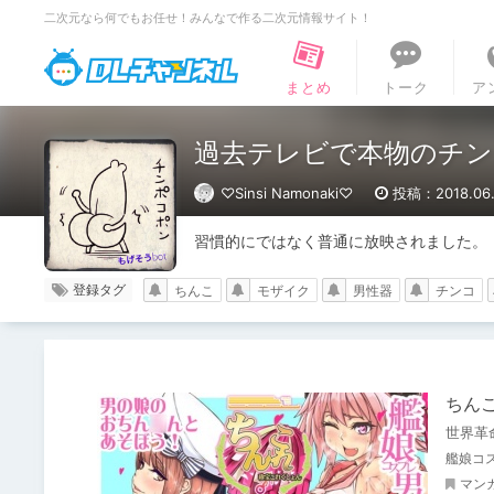
二次元なら何でもお任せ！みんなで作る二次元情報サイト！
DLチャンネル
まとめ
トーク
ア
過去テレビで本物のチン
♡Sinsi Namonaki♡
投稿：2018.06.
習慣的にではなく普通に放映されました。
登録タグ
ちんこ
モザイク
男性器
チンコ
ちん
世界革
艦娘コ
マン