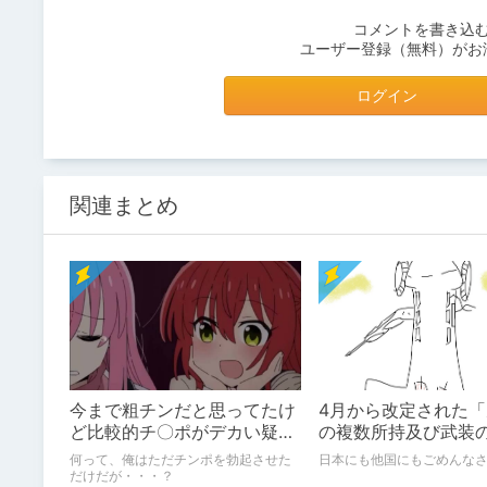
コメントを書き込
ユーザー登録（無料）がお
ログイン
関連まとめ
今まで粗チンだと思ってたけ
4月から改定された
ど比較的チ〇ポがデカい疑惑
の複数所持及び武装
が出てきたので身体測定を実
関する法律」につい
何って、俺はただチンポを勃起させた
日本にも他国にもごめんな
施する
だけだが・・・？