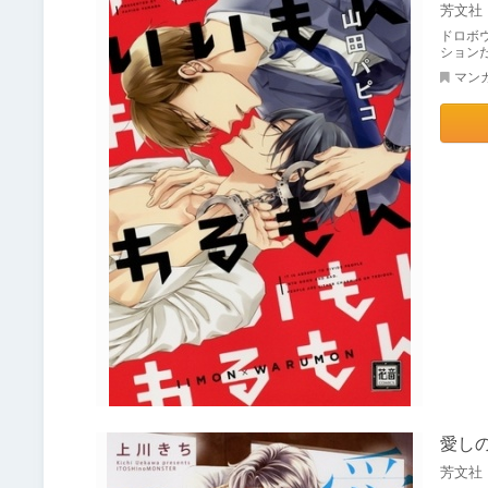
芳文社
ドロボ
ション
マン
愛し
芳文社