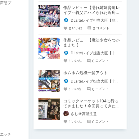
変態プ
作品レビュー【濡れ姉妹脅迫レ
イプ～義父にハメられた近所で
有名な美人姉妹～(モーションコ
DLsiteレイプ担当大臣【非公式】
ミック版)】
0
0
いいね
コメント
作品レビュー【魔法少女をつか
まえた!】
DLsiteレイプ担当大臣【非公式】
1
0
いいね
コメント
ホムホム危機一髪アウト
DLsiteレイプ担当大臣【非公式】
1
0
いいね
コメント
コミックマーケット104に行っ
てきました！今回買ってきた作
品を紹介！③
さじ＠高温注意
1
0
いいね
コメント
エッチ