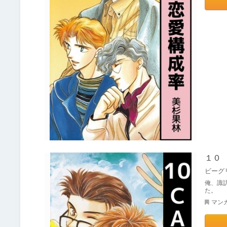
１０
ビーグ
俺、諏
た。
マン