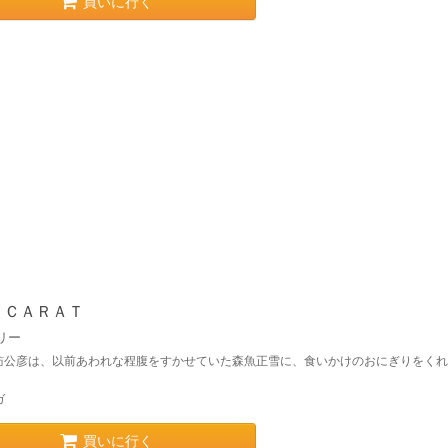
買いに行く
 ＣＡＲＡＴ
リー
訪公彦は、以前あわれな程腹をすかせていた森魚正雪に、食いかけのおにぎりをくれ
ガ
買いに行く