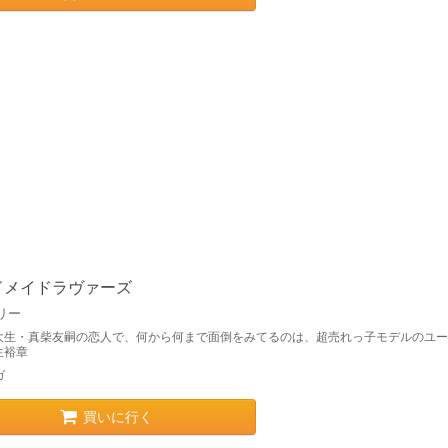
ドメイドラヴァーズ
リー
大生・真柴友嗣の恋人で、何から何まで面倒をみてるのは、超売れっ子モデルのユー
生裕章
ガ
買いに行く