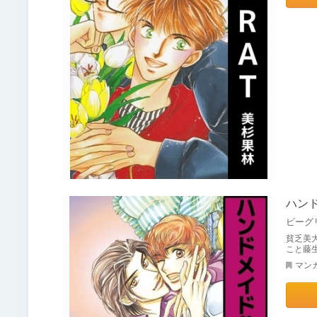
ハン
ビーグ
貧乏美
こと藤
マン