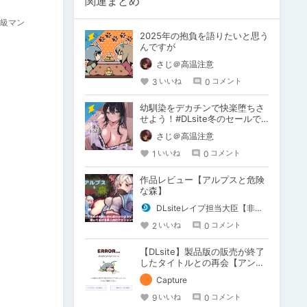
関連まとめ
級マン
2025年の抱負を語りたいと思う
んですが
さじ＠高温注意
3
0
いいね
コメント
幼馴染をデカチンで快楽堕ちさ
せよう！#DLsite冬のセールで
買ったもの
さじ＠高温注意
1
0
いいね
コメント
作品レビュー【アルプスと危険
な森】
DLsiteレイプ担当大臣【非公式】
2
0
いいね
コメント
【DLsite】製品版の販売が終了
したタイトルとの再会【アンテ
ナ】
Capture
9
0
いいね
コメント