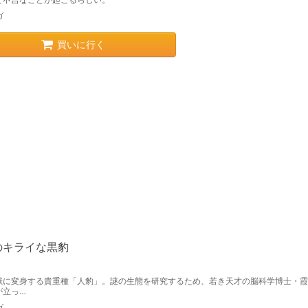
ガ
買いに行く
のキライな黒豹
獣に変身する貴重種「人豹」。謎の生態を研究するため、若き天才の脳科学博士・霞
が立っ…
ガ