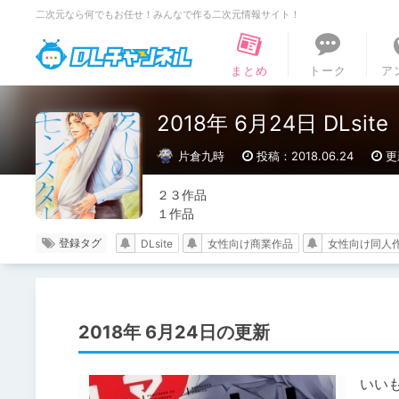
二次元なら何でもお任せ！みんなで作る二次元情報サイト！
DLチャンネル
まとめ
トーク
ア
2018年 6月24日 D
片倉九時
投稿：2018.06.24
更
２３作品

１作品
登録タグ
DLsite
女性向け商業作品
女性向け同人
2018年 6月24日の更新
いい