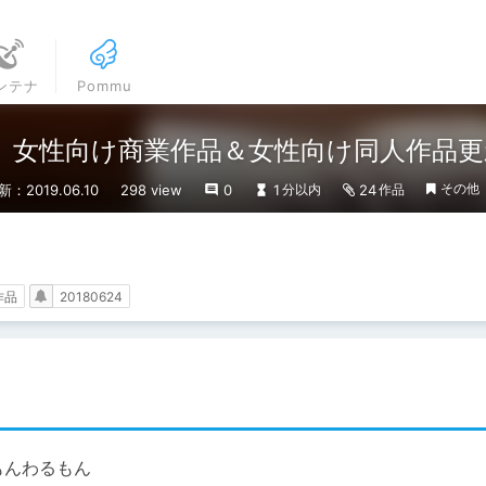
ンテナ
Pommu
Lsite 女性向け商業作品＆女性向け同人作
その他
新：2019.06.10
298 view
0
1
24
分以内
作品
作品
20180624
もんわるもん