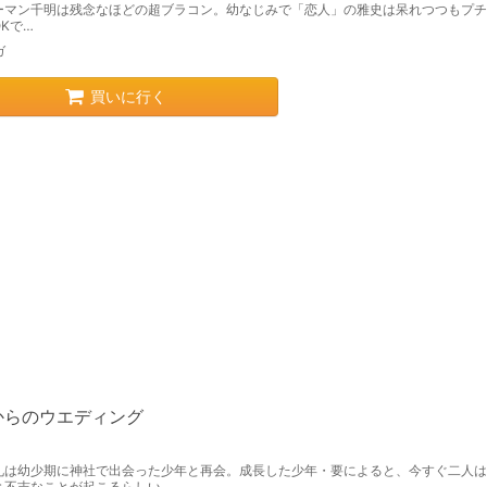
ーマン千明は残念なほどの超ブラコン。幼なじみで「恋人」の雅史は呆れつつもプチ
Kで…
ガ
買いに行く
からのウエディング
礼は幼少期に神社で出会った少年と再会。成長した少年・要によると、今すぐ二人は
と不吉なことが起こるらしい。