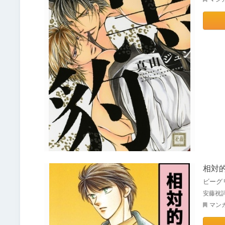
相対
ビーグ
安藤祝
マン