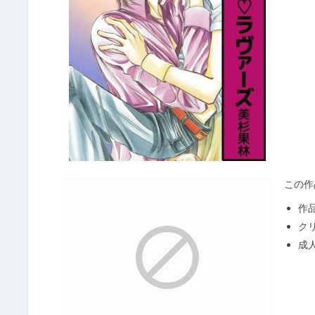
この作
作
ク
成