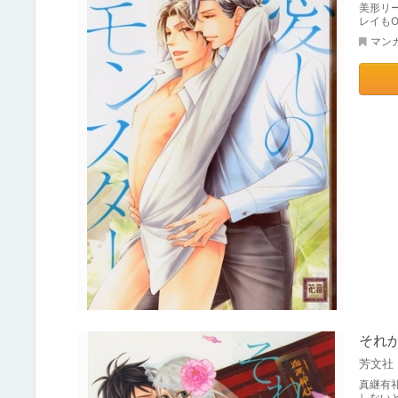
美形リ
レイもO
マン
それ
芳文社
真継有
しない