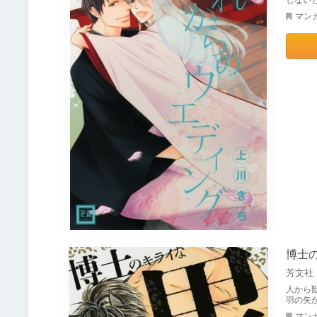
マン
博士
芳文社
人から
羽の矢
マン