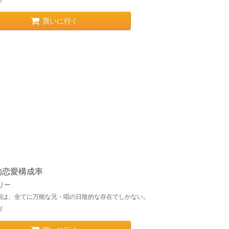
買いに行く
的恋愛構成率
リー
詞は、全てに万能な兄・唱の日陰的な存在でしかない。
ガ