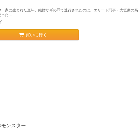
ウ一家に生まれた直斗。結婚サギの罪で連行されたのは、エリート刑事・大垣薫の高
だった…
ガ
買いに行く
のモンスター