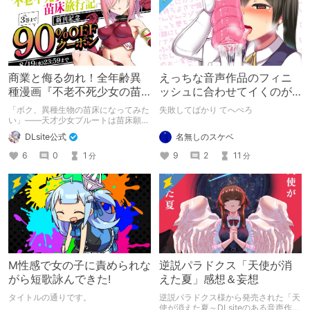
商業と侮る勿れ！全年齢異
えっちな音声作品のフィニ
種漫画『不老不死少女の苗
ッシュに合わせてイくのが
床旅行記』新刊記念1～3巻
下手すぎる【失敗した話】
「ボク、異種生物の苗床になってみた
失敗してばかり てへぺろ
90%オフクーポン配布中✨
い」――天才少女プルートは苗床願望
を叶えるため、不老不死の体を手に入
名無しのスケベ
DLsite公式
れた！ 話題沸騰の全年齢苗床コミッ
クスの新刊が発売開始！ それを記念
9
2
11
6
0
1
分
分
して1～3巻まで90%OFFクーポン配
布いたします！ まだ本作品未体験の
皆さん、多分お好きです。ぜひお試し
ください。
M性感で女の子に責められな
逆説パラドクス「天使が消
がら短歌詠んできた!
えた夏」感想＆妄想
タイトルの通りです。
逆説パラドクス様から発売された「天
使が消えた夏～DLsiteのある音声作品