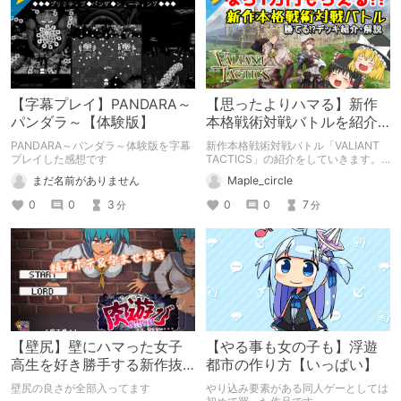
【字幕プレイ】PANDARA～
【思ったよりハマる】新作
パンダラ～【体験版】
本格戦術対戦バトルを紹介
する【VALIANT TACTICS】
PANDARA～パンダラ～体験版を字幕
新作本格戦術対戦バトル「VALIANT
プレイした感想です
TACTICS」の紹介をしていきます。
みんなプレイして…
まだ名前がありません
Maple_circle
0
0
3
0
0
7
分
分
【壁尻】壁にハマった女子
【やる事も女の子も】浮遊
高生を好き勝手する新作抜
都市の作り方【いっぱい】
きゲーSLG！【肉遊び】
壁尻の良さが全部入ってます
やり込み要素がある同人ゲーとしては