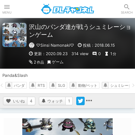
DLチャンネル
MENU
SEARCH
沢山のパンダ達が戦うシュミレーショ
ンゲーム
♡Sinsi Namonaki♡
投稿：2018.06.15
更新：2020.09.23
314 view
0
1
分
ゲーム
2
作品
Panda&Slash
パンダ
RTS
SLG
動物/ペット
シュミレーシ
いいね
4
ウォッチ
1