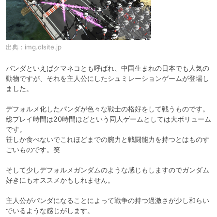
出典：
img.dlsite.jp
パンダといえばクマネコとも呼ばれ、中国生まれの日本でも人気の
動物ですが、それを主人公にしたシュミレーションゲームが登場し
ました。

デフォルメ化したパンダが色々な戦士の格好をして戦うものです。

総プレイ時間は20時間ほどという同人ゲームとしては大ボリューム
です。

笹しか食べないでこれほどまでの腕力と戦闘能力を持つとはものす
ごいものです。笑

そして少しデフォルメガンダムのような感じもしますのでガンダム
好きにもオススメかもしれません。

主人公がパンダになることによって戦争の持つ過激さが少し和らい
でいるような感じがします。
