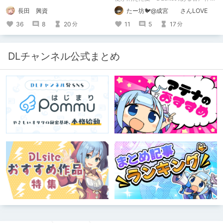
について～」の感想です。 妄想も多
長田 興資
たー坊🐦@成宮 さんLOVE
いです。
36
8
20
11
5
17
分
分
DLチャンネル公式まとめ