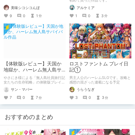
初めて買った作品です。
美味シコシコんぼ
アルケミア
9
0
1
1
0
3
分
分
【体験版レビュー】天国か
ロストファントム プレイ日
地獄か、ハーレム無人島サ
記①
バイバル作品
やさにき様による「無人島社員旅行記
男主人公のハーレムSLGです。攻略と
女たちの生存戦略」の体験版プレイ感
感想の混ざった連載になる予定
想です。 どんな作品か、現在公開さ
サン・マバー
うらうなぎ
れている情報をもとに自分なりにまと
めてみました。 文章の最後に体験版
7
0
7
3
0
3
分
分
で思った攻略要素もまとめてありま
す。
おすすめのまとめ