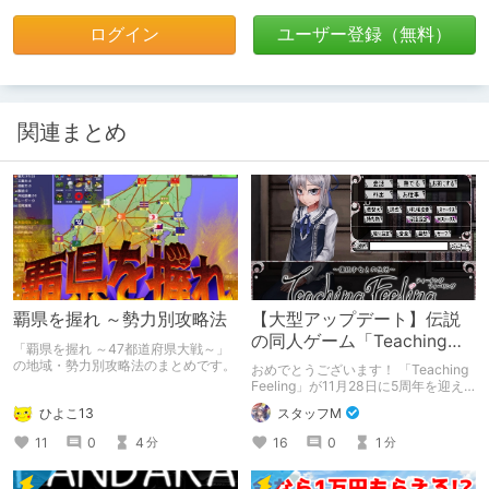
ログイン
ユーザー登録（無料）
関連まとめ
覇県を握れ ～勢力別攻略法
【大型アップデート】伝説
の同人ゲーム「Teaching
「覇県を握れ ～47都道府県大戦～」
Feeling」が5周年！
の地域・勢力別攻略法のまとめです。
おめでとうございます！ 「Teaching
Feeling」が11月28日に5周年を迎え
ました！ 記念すべき5周年記念、既存
ひよこ13
スタッフM
ユーザーも新規ユーザーも、この機会
にシルヴィちゃんに会いにいきません
11
0
4
16
0
1
分
分
か？