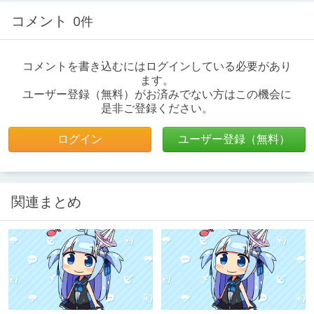
コメント
0件
コメントを書き込むにはログインしている必要があり
ます。
ユーザー登録（無料）がお済みでない方はこの機会に
是非ご登録ください。
ログイン
ユーザー登録（無料）
関連まとめ