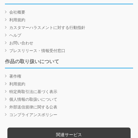
会社概要
利用規約
カスタマーハラスメントに対する行動指針
ヘルプ
お問い合わせ
プレスリリース・情報受付窓口
作品の取り扱いについて
著作権
利用規約
特定商取引法に基づく表示
個人情報の取扱いについて
外部送信規律に関する公表
コンプライアンスポリシー
関連サービス