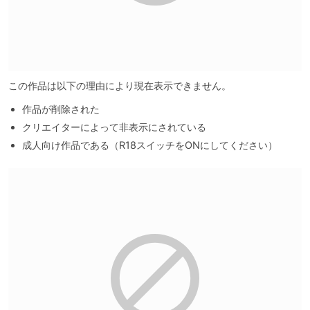
この作品は以下の理由により現在表示できません。
作品が削除された
クリエイターによって非表示にされている
成人向け作品である（R18スイッチをONにしてください）