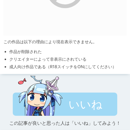
この作品は以下の理由により現在表示できません。
作品が削除された
クリエイターによって非表示にされている
成人向け作品である（R18スイッチをONにしてください）
いいね
この記事が良いと思った人は「いいね」してみよう！