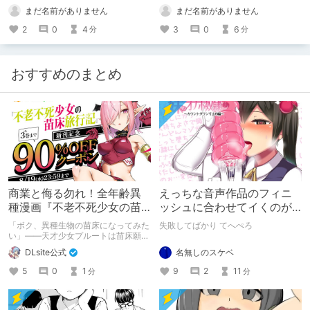
まだ名前がありません
まだ名前がありません
2
0
4
3
0
6
分
分
おすすめのまとめ
商業と侮る勿れ！全年齢異
えっちな音声作品のフィニ
種漫画『不老不死少女の苗
ッシュに合わせてイくのが
床旅行記』新刊記念1～3巻
下手すぎる【失敗した話】
「ボク、異種生物の苗床になってみた
失敗してばかり てへぺろ
90%オフクーポン配布中✨
い」――天才少女プルートは苗床願望
を叶えるため、不老不死の体を手に入
名無しのスケベ
DLsite公式
れた！ 話題沸騰の全年齢苗床コミッ
クスの新刊が発売開始！ それを記念
9
2
11
5
0
1
分
分
して1～3巻まで90%OFFクーポン配
布いたします！ まだ本作品未体験の
皆さん、多分お好きです。ぜひお試し
ください。