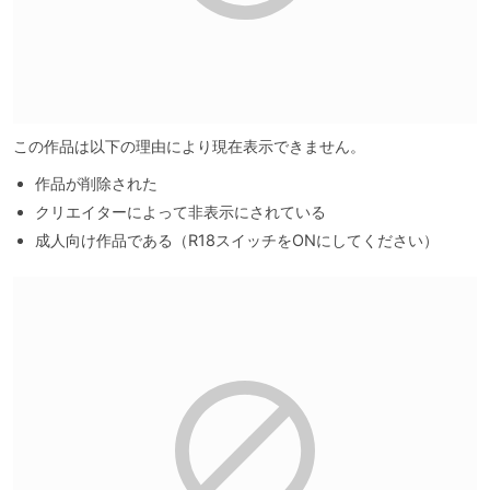
この作品は以下の理由により現在表示できません。
作品が削除された
クリエイターによって非表示にされている
成人向け作品である（R18スイッチをONにしてください）