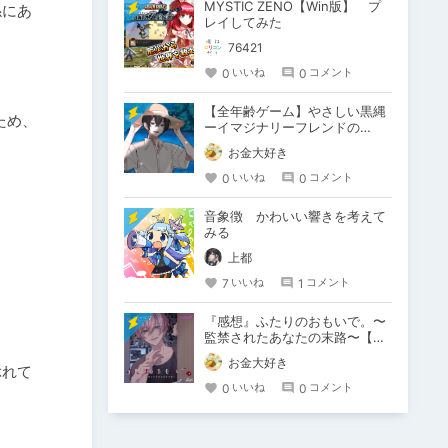
MYSTIC ZENO【Win版】 プ
係にあ
レイしてみた
76421
0
0
いいね
コメント
【全年齢ゲーム】やさしい黒縄
ため、
ーイマジナリーフレンドの
「彼」と過ごすおぼんやすみー
お金大好き
0
0
いいね
コメント
音象徴 かわいい響きを考えて
みる
上都
7
1
いいね
コメント
『感想』ふたりのおもいで。〜
監禁されたあなたの末路〜【が
るまに限定特典付き】
お金大好き
ぶれて
0
0
いいね
コメント