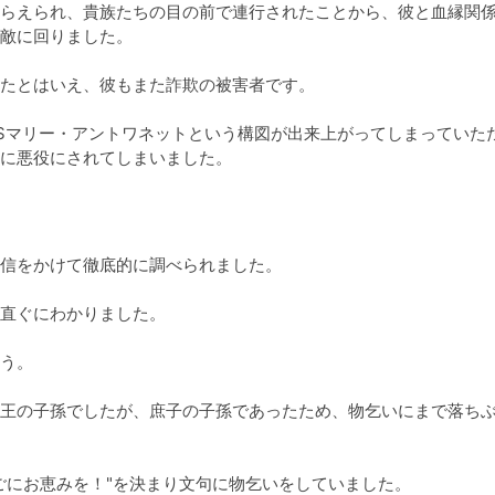
らえられ、貴族たちの目の前で連行されたことから、彼と血縁関
敵に回りました。

たとはいえ、彼もまた詐欺の被害者です。

Sマリー・アントワネットという構図が出来上がってしまっていた
に悪役にされてしまいました。
信をかけて徹底的に調べられました。

直ぐにわかりました。

う。

王の子孫でしたが、庶子の子孫であったため、物乞いにまで落ち
ごにお恵みを！"を決まり文句に物乞いをしていました。