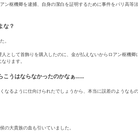
アン枢機卿を逮捕、自身の潔白を証明するために事件をパリ高等
よな？
た。

理人として首飾りを購入したのに、金が払えないからロアン枢機卿
になります。
らこうはならなかったのかなぁ……
くなるように仕向けられたでしょうから、本当に誤差のようなも
侯の大貴族の血も引いていました。
