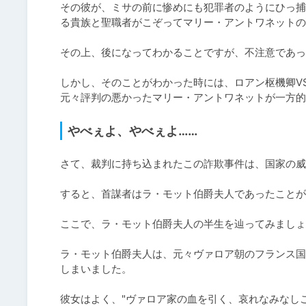
その彼が、ミサの前に惨めにも犯罪者のようにひっ捕
る貴族と聖職者がこぞってマリー・アントワネットの
その上、後になってわかることですが、不注意であっ
しかし、そのことがわかった時には、ロアン枢機卿V
元々評判の悪かったマリー・アントワネットが一方的
やべぇよ、やべぇよ……
さて、裁判に持ち込まれたこの詐欺事件は、国家の威
すると、首謀者はラ・モット伯爵夫人であったことが
ここで、ラ・モット伯爵夫人の半生を辿ってみましょ
ラ・モット伯爵夫人は、元々ヴァロア朝のフランス国
しまいました。

彼女はよく、"ヴァロア家の血を引く、哀れなみなし