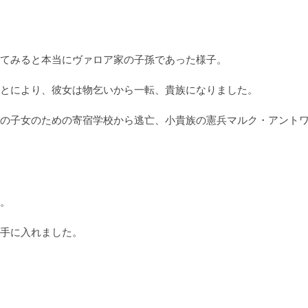
てみると本当にヴァロア家の子孫であった様子。

とにより、彼女は物乞いから一転、貴族になりました。

の子女のための寄宿学校から逃亡、小貴族の憲兵マルク・アント
。

手に入れました。
