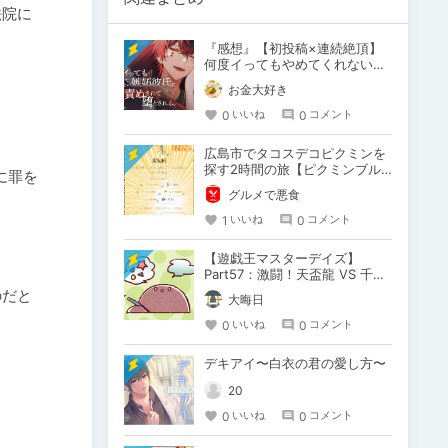
法院に
『感想』【初投稿×連続絶頂】
何度イってもやめてくれない嫉
妬彼氏に激責めされて堕とされ
お金大好き
る。
0
0
いいね
コメント
広島市でタコスデコピクミンを
探す2時間の旅【ピクミンブル
に罪を
ーム / Pikmin Bloom】
グルメで悪食
1
0
いいね
コメント
【遊戯王マスターデイズ】
Part57：激闘！天盃龍 VS 千年
D【架空デュエル】
のだと
大晦日
0
0
いいね
コメント
デキアイ〜白衣の君の愛し方〜
20
0
0
いいね
コメント