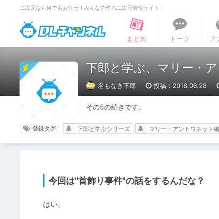
二次元なら何でもお任せ！みんなで作る二次元情報サイト！
DLチャンネル
まとめ
トーク
ア
下郎と学ぶ、マリー・ア
名もなき下郎
投稿：2018.06.28
その5の続きです。
登録タグ
下郎と学ぶシリーズ
マリー・アントワネット
今回は"首飾り事件"の話をするんだな？
はい。
