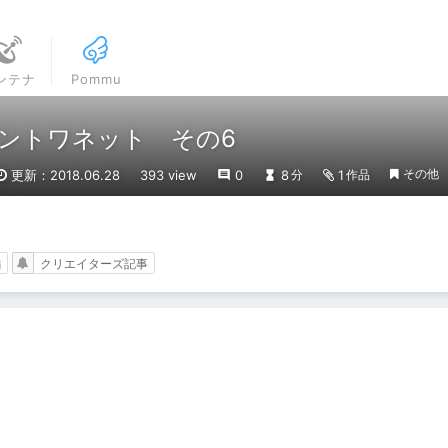
ンテナ
Pommu
ントワネット その6
その他
更新：2018.06.28
393 view
0
8
1
分
作品
編
クリエイターズ記事