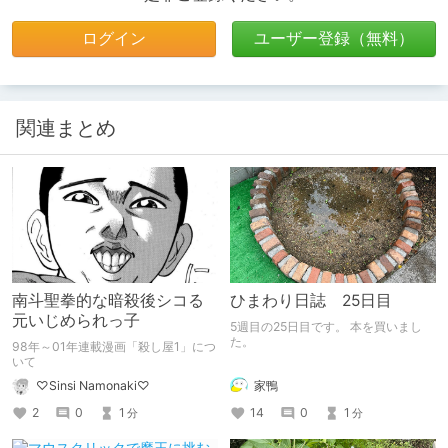
ログイン
ユーザー登録（無料）
関連まとめ
南斗聖拳的な暗殺後シコる
ひまわり日誌 25日目
元いじめられっ子
5週目の25日目です。 本を買いまし
た。
98年～01年連載漫画「殺し屋1」につ
いて
家鴨
♡Sinsi Namonaki♡
14
0
1
2
0
1
分
分