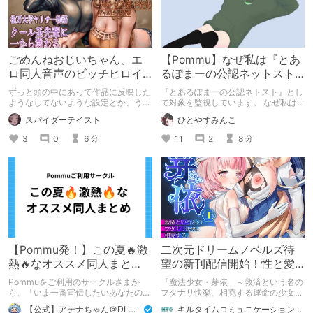
ごめんねおじいちゃん、エ
【Pommu】なぜ私は『とあ
ロ同人音声のビッチヒロイ
るぽまーの公認ネットスト
ンに名前使って～過去作品
ーカー』になったのか【出
ずっと頭の中にあって作品に反映した
『とあるぽまーの公認ネトスト』とし
コンセプトを思い出そう～
会い編】
ようなしてないような設定とか、うち
て対象を監視しています。 なぜ私は
のヒロイン達の名づけの法則とかを頭
このような行動をとるに至ったのか。
スパイダーテイスト
ひとやすみんこ
の中の映●研の金●さんに「そこにあ
これまでのあゆみを振り返ります。
っちゃいけねえんだよ」といわれたの
3
0
6
11
2
8
分
分
でとりあえず垂れ流します。
【Pommu発！】この夏🔥激
二次元ドリームノベルズ待
熱🔥なオススメ同人まと
望の新刊配信開始！性と愛
め！ その1
が渦巻く、ファンタジー官
Pommuをご利用のサークルさまか
『魔法少女・芽依 ～救済という名の
能小説開幕！
ら、「いま一番宣伝したいあなたの
フタナリ快楽、相克する運命の少女た
DLsite作品」を募りました！ この夏
ち～』 小説：089タロー イラス
【公式】アテナちゃん＠DLチャンネル
キルタイムコミュニケーション（KTC）の作品を一人でも多くの人に知ってほしい人