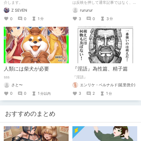
介します。
は反映を押して通常記事ではなく、ク
リエイター記事として出してみようか
Z SEVEN
rururur
なと。
0
0
1
3
0
3
分
分
人類には柴犬が必要
『淫語』為性篇、精子篇
sss
『淫語』
さと〜
エンリケ・ベルナルド(延里啓介)
0
0
1
3
2
1
分以内
分
おすすめのまとめ