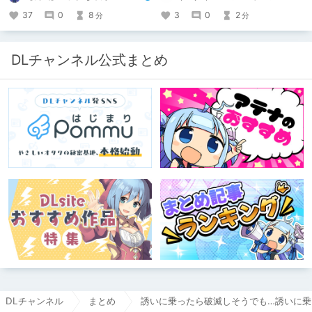
🔥激熱🔥な作品ばかり！あなたがまだ
ト：鳩春 一気に上・下巻が同時配
出会っていない、運命の作品が見つか
信！
37
0
8
3
0
2
分
分
るかも！
DLチャンネル公式まとめ
DLチャンネル
まとめ
誘いに乗ったら破滅しそうでも…誘いに乗