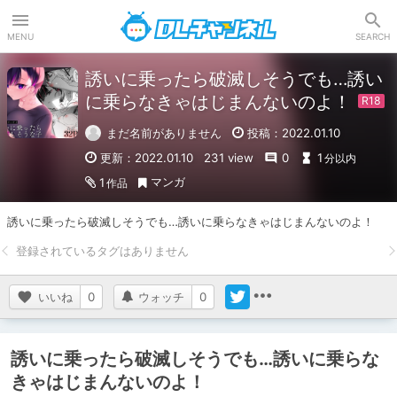
DLチャンネル
MENU
SEARCH
誘いに乗ったら破滅しそうでも…誘い
に乗らなきゃはじまんないのよ！
まだ名前がありません
投稿：2022.01.10
更新：2022.01.10
231 view
0
1
分以内
マンガ
1
作品
誘いに乗ったら破滅しそうでも…誘いに乗らなきゃはじまんないのよ！
いいね
0
ウォッチ
0
誘いに乗ったら破滅しそうでも…誘いに乗らな
きゃはじまんないのよ！