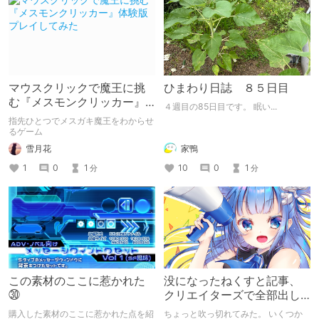
マウスクリックで魔王に挑
ひまわり日誌 ８５日目
む『メスモンクリッカー』
４週目の85日目です。 眠い...
体験版プレイしてみた
指先ひとつでメスガキ魔王をわからせ
るゲーム
雪月花
家鴨
1
0
1
10
0
1
分
分
この素材のここに惹かれた
没になったねくすと記事、
㉚
クリエイターズで全部出し
てみます。
購入した素材のここに惹かれた点を紹
ちょっと吹っ切れてみた。 いくつか