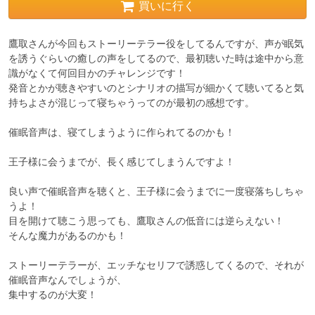
買いに行く
鷹取さんが今回もストーリーテラー役をしてるんですが、声が眠気
を誘うぐらいの癒しの声をしてるので、最初聴いた時は途中から意
識がなくて何回目かのチャレンジです！

発音とかが聴きやすいのとシナリオの描写が細かくて聴いてると気
持ちよさが混じって寝ちゃうってのが最初の感想です。

催眠音声は、寝てしまうように作られてるのかも！

王子様に会うまでが、長く感じてしまうんですよ！

良い声で催眠音声を聴くと、王子様に会うまでに一度寝落ちしちゃ
うよ！

目を開けて聴こう思っても、鷹取さんの低音には逆らえない！

そんな魔力があるのかも！

ストーリーテラーが、エッチなセリフで誘惑してくるので、それが
催眠音声なんでしょうが、

集中するのが大変！
