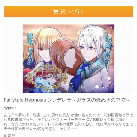
買いに行く
Fairytale Hypnosis シンデレラ～ガラスの煌めきの中で～
hypnos
ある日の夢の中。現実に少し疲れた貴方 が迷い込んだのは、幻影図書館と呼ば
れる図書館だった。 そこにいたストーリーテラー(CV:鷹取レイジ様)に導か
れ、貴方は大好きなシンデレラの本の世界に入り込む。 彼に導かれるがままに
王子様(CV:狸田太一様)を誘惑し、そして――。
音声