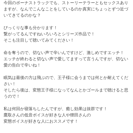
今回のボーナストラックでも、ストーリーテラーともセックスあり
ますが、なんでこんなことをしているのか真実にちょっとずつ近づ
いてきてるのかな？

びっくりな事も分かります！

繋がってるんですねいろいろとシリーズ作品で！

そこも注目して聴いてみてください！

命を奪うので、切ない声で辛いんですけど、激しめですエッチ！

エッチが終わると切ない声で愛してますって言うんですが、切ない
愛の告白で辛いね！

眠気は最後の方は飛ぶので、王子様に会うまでは何とか耐えてくだ
さい！

そしたら後は、変態王子様になってなんとかゴールまで聴けると思
うので！

私は何回か寝落ちしたんですが、癒し効果は抜群です！

鷹取さんの低音ボイスが好きな人や狸田さんの

変態ボイスが好きな人におススメです！