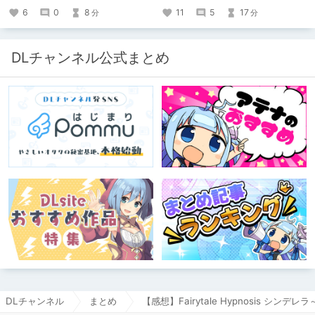
6
0
8
11
5
17
分
分
DLチャンネル公式まとめ
DLチャンネル
まとめ
【感想】Fairytale Hypnosis シ