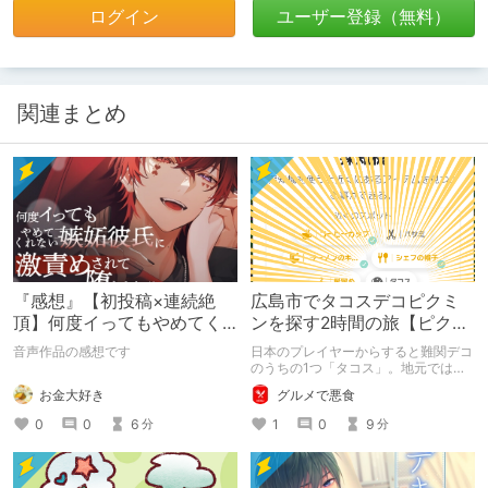
ログイン
ユーザー登録（無料）
関連まとめ
『感想』【初投稿×連続絶
広島市でタコスデコピクミ
頂】何度イってもやめてく
ンを探す2時間の旅【ピクミ
れない嫉妬彼氏に激責めさ
ンブルーム / Pikmin
音声作品の感想です
日本のプレイヤーからすると難関デコ
れて堕とされる。
Bloom】
のうちの1つ「タコス」。地元では見
つけられなかった男が広島で探す旅を
お金大好き
グルメで悪食
お送りします。ねくすと5月のテーマ
「お出かけの記録」。
0
0
6
1
0
9
分
分