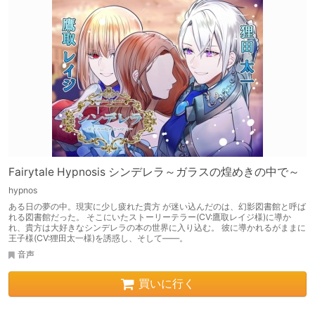
Fairytale Hypnosis シンデレラ～ガラスの煌めきの中で～
hypnos
ある日の夢の中。現実に少し疲れた貴方 が迷い込んだのは、幻影図書館と呼ば
れる図書館だった。 そこにいたストーリーテラー(CV:鷹取レイジ様)に導か
れ、貴方は大好きなシンデレラの本の世界に入り込む。 彼に導かれるがままに
王子様(CV:狸田太一様)を誘惑し、そして――。
音声
買いに行く