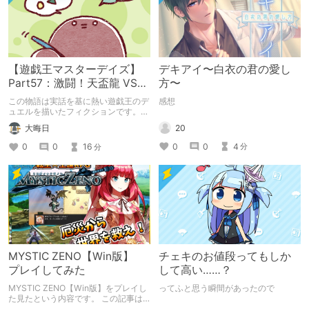
【遊戯王マスターデイズ】
デキアイ〜白衣の君の愛し
Part57：激闘！天盃龍 VS
方〜
千年D【架空デュエル】
この物語は実話を基に熱い遊戯王のデ
感想
ュエルを描いたフィクションです。
（自分用メモ：2025-05-14）
20
大晦日
0
0
4
0
0
16
分
分
MYSTIC ZENO【Win版】
チェキのお値段ってもしか
プレイしてみた
して高い……？
MYSTIC ZENO【Win版】をプレイし
ってふと思う瞬間があったので
た見たという内容です。 この記事は
通常のクリエイターズ記事です。