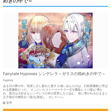
めきの中で～
Fairytale Hypnosis シンデレラ～ガラスの煌めきの中で～
hypnos
ある日の夢の中。現実に少し疲れた貴方 が迷い込んだのは、幻影図書館と呼ば
れる図書館だった。 そこにいたストーリーテラー(CV:鷹取レイジ様)に導か
れ、貴方は大好きなシンデレラの本の世界に入り込む。 彼に導かれるがままに
王子様(CV:狸田太一様)を誘惑し、そして――。
音声