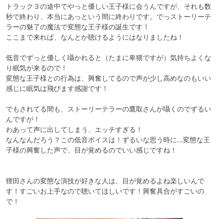
トラック３の途中でやっと優しい王子様に会うんですが、それも数
秒で終わり、本当にあっという間に終わりです。でっストーリーテ
ラーの魅了の魔法で変態な王子様の誕生です！

ここまで来れば、なんとか聴けるようにはなりましたね！

低音でずっと優しく囁かれると（たまに卑猥ですが）気持ちよくな
り眠気が来るので！

変態な王子様との行為は、興奮してるので声が少し高めなのもいい
感じに眠気は飛びます感謝です！

でもされてる間も、ストーリーテラーの鷹取さんが囁くのでずるい
んですが！

わあって声に出してしまう、エッチすぎる！

なんなんだろう？この低音ボイスは！ずるいな思う時に…変態な王
子様の興奮した声で、目が覚めるのでいい感じですね！

狸田さんの変態な演技が好きな人は、目が覚めるよね楽しいんで
す！すごいお上手なので聴いてほしいです！興奮具合がすごいの