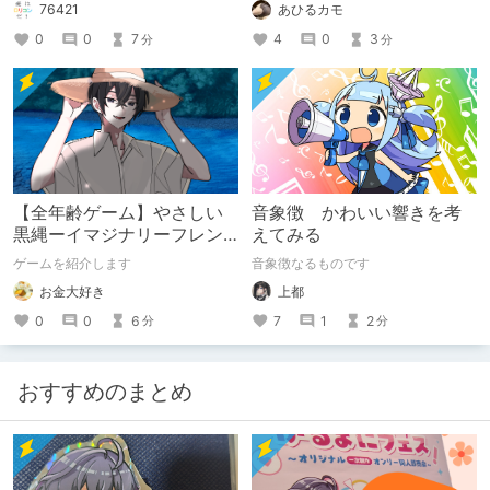
あひるカモ
76421
4
0
3
0
0
7
分
分
【全年齢ゲーム】やさしい
音象徴 かわいい響きを考
黒縄ーイマジナリーフレン
えてみる
ドの「彼」と過ごすおぼん
ゲームを紹介します
音象徴なるものです
やすみー
お金大好き
上都
0
0
6
7
1
2
分
分
おすすめのまとめ