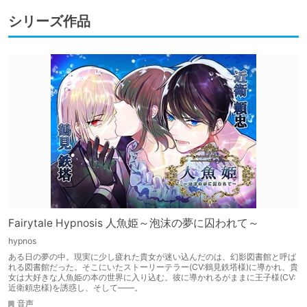
シリーズ作品
Fairytale Hypnosis 人魚姫～泡沫の夢に囚われて～
hypnos
ある日の夢の中。現実に少し疲れた貴女が迷い込んだのは、幻影図書館と呼ば
れる図書館だった。そこにいたストーリーテラー(CV:鶴見鉄塔様)に導かれ、貴
女は大好きな人魚姫の本の世界に入り込む。彼に導かれるがままに王子様(CV:
近衛頼忠様)を誘惑し、そして――。
音声