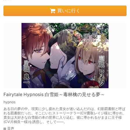
買いに行く
Fairytale Hypnosis 白雪姫～毒林檎の見せる夢～
hypnos
ある日の夢の中。現実に少し疲れた貴女が迷い込んだのは、幻影図書館と呼ば
れる図書館だった。そこにいたストーリーテラー(CV:鷹取レイジ様)に導かれ、
貴女は大好きな白雪姫の本の世界に入り込む。彼に導かれるがままに王子様
(CV:片桐良一様)を誘惑し、そして――。
音声