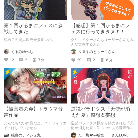
第１回がるまにフェスに参
【感想】第１回がるまにフ
戦してきた
ェスに行ってきタヌキ！
【レポ】
初めての同人即売会参加レポ。
クリエイターさんもユーザーさんもみ
んな実在するんだ……
くるみゆべし
タヌキのとぅーこさん
12
2
7
29
2
8
分
分
【被害者の会】トラウマ音
逆説パラドクス「天使が消
声作品
えた夏」感想＆妄想
とんでもない作品だよ。＊アフィリエ
逆説パラドクス様から発売された「天
イトはしていません
使が消えた夏～DLsiteのある音声作品
について～」の感想です。 妄想も多
純白のティシュ丸
たー坊🐦@成宮 さんLOVE
いです。