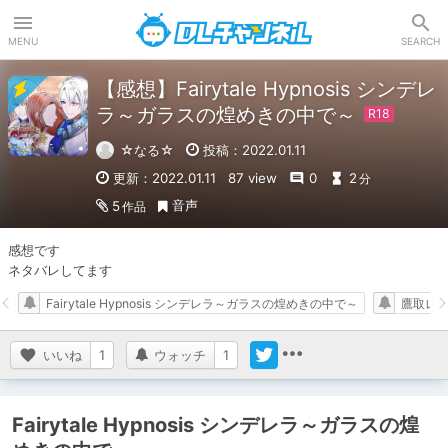
DLチャンネル
MENU
SEARCH
【感想】Fairytale Hypnosis シンデレ
ラ～ガラスの煌めきの中で～
☆なる☆
投稿：2022.01.11
更新：2022.01.11
87 view
0
2
分
音声
5
作品
感想です

ネタバレしてます
Fairytale Hypnosis シンデレラ～ガラスの煌めきの中で～
鷹取レ
いいね
1
ウォッチ
1
Fairytale Hypnosis シンデレラ～ガラスの煌