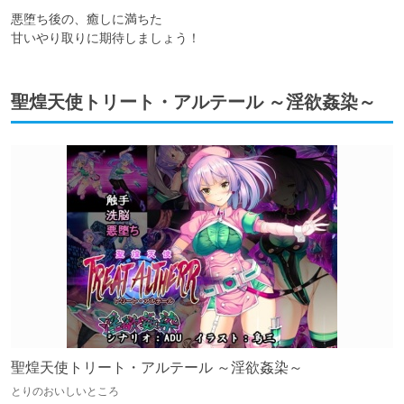
悪堕ち後の、癒しに満ちた

甘いやり取りに期待しましょう！
聖煌天使トリート・アルテール ～淫欲姦染～
聖煌天使トリート・アルテール ～淫欲姦染～
とりのおいしいところ