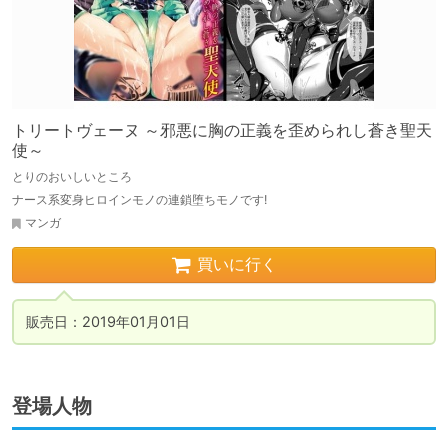
トリートヴェーヌ ～邪悪に胸の正義を歪められし蒼き聖天
使～
とりのおいしいところ
ナース系変身ヒロインモノの連鎖堕ちモノです!
マンガ
買いに行く
販売日：2019年01月01日
登場人物