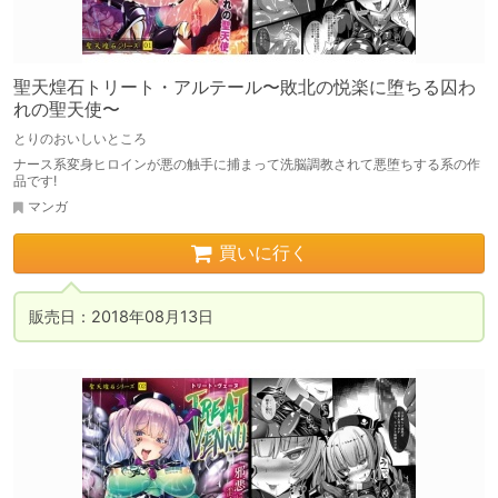
聖天煌石トリート・アルテール〜敗北の悦楽に堕ちる囚わ
れの聖天使〜
とりのおいしいところ
ナース系変身ヒロインが悪の触手に捕まって洗脳調教されて悪堕ちする系の作
品です!
マンガ
買いに行く
販売日：2018年08月13日