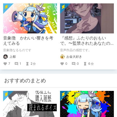
音象徴 かわいい響きを考
『感想』ふたりのおもい
えてみる
で。〜監禁されたあなたの
末路〜【がるまに限定特典
音象徴なるものです
音声作品の感想です。
付き】
上都
お金大好き
7
1
2
0
0
6
分
分
おすすめのまとめ