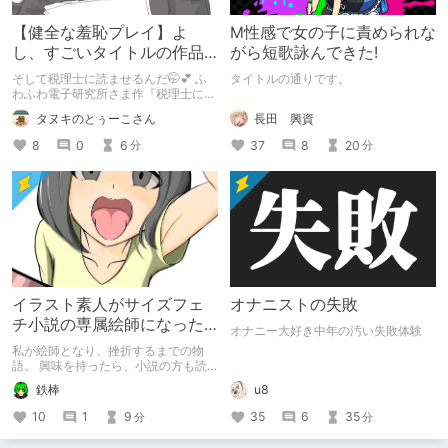
【健全な羞恥プレイ】よ
M性感で女の子に責められな
し、すごいタイトルの作品
がら短歌詠んできた!
をまた買おう。【湧き上が
そして税理士に読ませるんだ🤭💕 ふ
タイトルの通りです。
る不健全な気持ち】
わふわ電子研究所さま作『税理士に購
入履歴読まれるボイス』の感想レビュ
長田 興資
タヌキのとぅーこさん
ーです！
37
8
20
8
0
6
分
分
イラスト素人がサイズフェ
オナニストの失敗
チ小説の専属絵師になった
オナニー大好き中年の汚い失敗体験
お話
私が絵師となり、挫折するまでの物
語。 興味を持ったら、小説の方も読
んで欲しいなって感じ 私の絵を使っ
鉄棒
u8
てくれてる小説書きさんのページＵＲ
Ｌ
10
1
9
35
6
35
分
分
https://www.pixiv.net/users/341489
73/novels?p=1