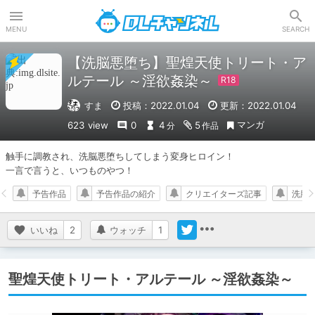
DLチャンネル
MENU
SEARCH
【洗脳悪堕ち】聖煌天使トリート・ア
ルテール ～淫欲姦染～
すま
投稿：2022.01.04
更新：2022.01.04
マンガ
623 view
0
4
5
分
作品
触手に調教され、洗脳悪堕ちしてしまう変身ヒロイン！

一言で言うと、いつものやつ！
予告作品
予告作品の紹介
クリエイターズ記事
洗脳
いいね
2
ウォッチ
1
聖煌天使トリート・アルテール ～淫欲姦染～