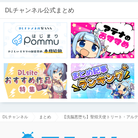
DLチャンネル公式まとめ
DLチャンネル
まとめ
【洗脳悪堕ち】聖煌天使トリート・アルテ
DLチャ