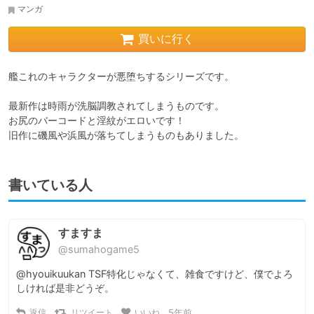
マンガ
買いに行く
艦これのキャラクターが悪堕ちするシリーズです。

最新作は時雨が洗脳調教されてしまうものです。

お尻のバーコードと淫紋がエロいです！

旧作に磯風や浜風が落ちてしまうものもありました。
書いている人
すますま
@sumahogame5
@hyouikuukan TSF特化じゃなくて、雑食ですけど、僕でよろ
しければ是非どうぞ。
返信
リツイート
いいね
5年前