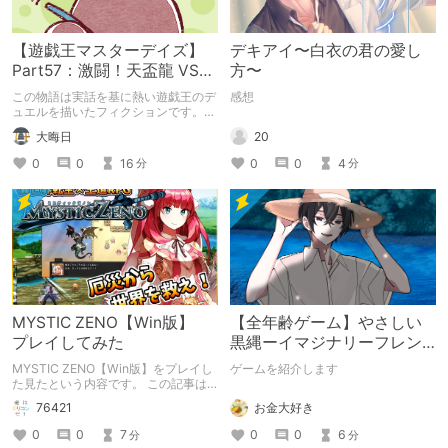
【遊戯王マスターデイズ】
デキアイ〜白衣の君の愛し
Part57：激闘！天盃龍 VS
方〜
千年D【架空デュエル】
この物語は実話を基に熱い遊戯王のデ
感想
ュエルを描いたフィクションです。
（自分用メモ：2025-05-14）
20
大晦日
0
0
4
0
0
16
分
分
MYSTIC ZENO【Win版】
【全年齢ゲーム】やさしい
プレイしてみた
黒縄ーイマジナリーフレン
ドの「彼」と過ごすおぼん
MYSTIC ZENO【Win版】をプレイし
ゲームを紹介します
やすみー
た見たという内容です。 この記事は
通常のクリエイターズ記事です。
お金大好き
76421
0
0
6
0
0
7
分
分