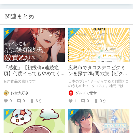
関連まとめ
『感想』【初投稿×連続絶
広島市でタコスデコピクミ
頂】何度イってもやめてく
ンを探す2時間の旅【ピクミ
れない嫉妬彼氏に激責めさ
ンブルーム / Pikmin
音声作品の感想です
日本のプレイヤーからすると難関デコ
れて堕とされる。
Bloom】
のうちの1つ「タコス」。地元では見
つけられなかった男が広島で探す旅を
お金大好き
グルメで悪食
お送りします。ねくすと5月のテーマ
「お出かけの記録」。
0
0
6
1
0
9
分
分