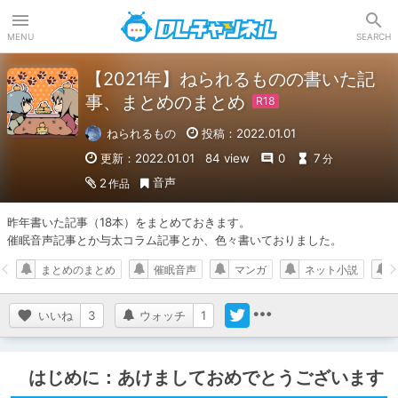
DLチャンネル
MENU
SEARCH
【2021年】ねられるものの書いた記
事、まとめのまとめ
ねられるもの
投稿：2022.01.01
更新：2022.01.01
84 view
0
7
分
音声
2
作品
昨年書いた記事（18本）をまとめておきます。

催眠音声記事とか与太コラム記事とか、色々書いておりました。
まとめのまとめ
催眠音声
マンガ
ネット小説
いいね
3
ウォッチ
1
はじめに：あけましておめでとうございます