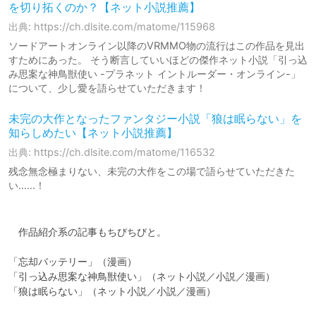
を切り拓くのか？【ネット小説推薦】
出典: https://ch.dlsite.com/matome/115968
ソードアートオンライン以降のVRMMO物の流行はこの作品を見出
すためにあった。 そう断言していいほどの傑作ネット小説「引っ込
み思案な神鳥獣使い -プラネット イントルーダー・オンライン-」
について、少し愛を語らせていただきます！
未完の大作となったファンタジー小説「狼は眠らない」を
知らしめたい【ネット小説推薦】
出典: https://ch.dlsite.com/matome/116532
残念無念極まりない、未完の大作をこの場で語らせていただきた
い……！
　作品紹介系の記事もちびちびと。

「忘却バッテリー」（漫画）

「引っ込み思案な神鳥獣使い」（ネット小説／小説／漫画）

「狼は眠らない」（ネット小説／小説／漫画）
