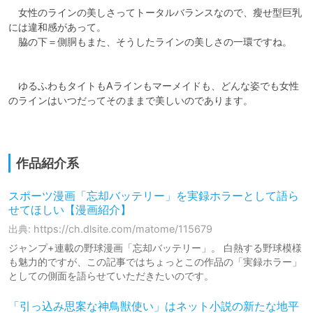
　女性のラインの美しさってトータルバランスなので、瘦せ型巨乳
には違和感があって。

　脇の下＝側胴もまた、そうしたラインの美しさの一環ですね。

　ゆるふわもタイトもAラインもマーメイドも、どんな姿でも女性
のラインはいつだってそのままで美しいのであります。

作品紹介系
スポーツ漫画「忘却バッテリー」を実録ホラーとして語ら
せてほしい【漫画紹介】
出典: https://ch.dlsite.com/matome/115679
ジャンプ+連載の野球漫画「忘却バッテリー」。 白熱する野球模様
も魅力的ですが、この記事ではちょっとこの作品の「実録ホラー」
としての側面を語らせていただきたいのです。
「引っ込み思案な神鳥獣使い」はネット小説の新たな地平