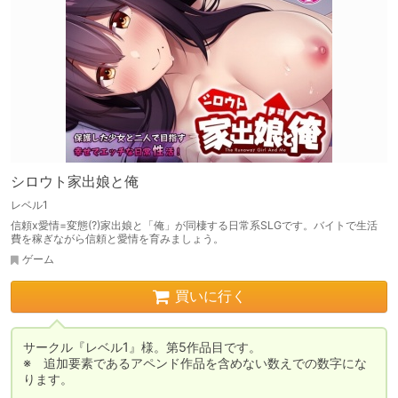
シロウト家出娘と俺
レベル1
信頼x愛情=変態(?)家出娘と「俺」が同棲する日常系SLGです。バイトで生活
費を稼ぎながら信頼と愛情を育みましょう。
ゲーム
買いに行く
サークル『レベル1』様。第5作品目です。

※　追加要素であるアペンド作品を含めない数えでの数字にな
ります。
