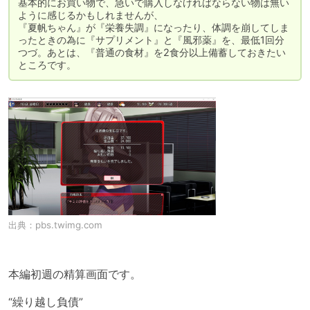
基本的にお買い物で、急いで購入しなければならない物は無い
ように感じるかもしれませんが、

『夏帆ちゃん』が『栄養失調』になったり、体調を崩してしま
ったときの為に『サプリメント』と『風邪薬』を、最低1回分
つづ。あとは、『普通の食材』を2食分以上備蓄しておきたい
ところです。
出典：
pbs.twimg.com
本編初週の精算画面です。

“繰り越し負債”
