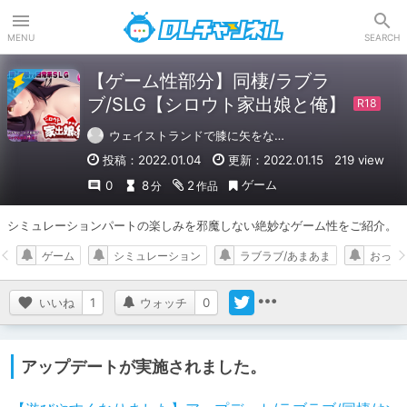
DLチャンネル
MENU
SEARCH
【ゲーム性部分】同棲/ラブラ
ブ/SLG【シロウト家出娘と俺】
ウェイストランドで膝に矢をな…
投稿：2022.01.04
更新：2022.01.15
219 view
ゲーム
0
8
2
分
作品
シミュレーションパートの楽しみを邪魔しない絶妙なゲーム性をご紹介。
ゲーム
シミュレーション
ラブラブ/あまあま
おっぱ
いいね
1
ウォッチ
0
アップデートが実施されました。