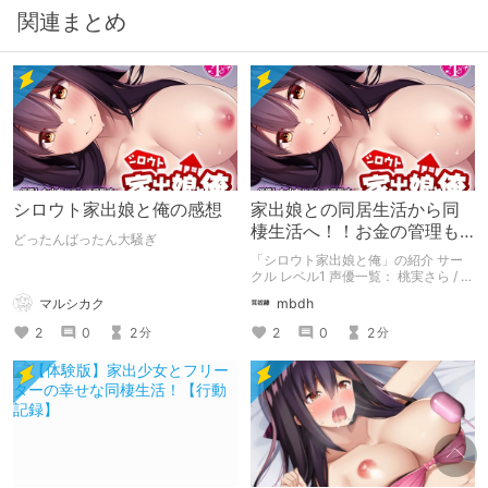
関連まとめ
シロウト家出娘と俺の感想
家出娘との同居生活から同
棲生活へ！！お金の管理も
どったんばったん大騒ぎ
大事な日常シミュレーショ
「シロウト家出娘と俺」の紹介 サー
ンゲーム！！
クル レベル1 声優一覧： 桃実さら / 七
星うさぎ / 入澤さくら
マルシカク
mbdh
2
0
2
2
0
2
分
分