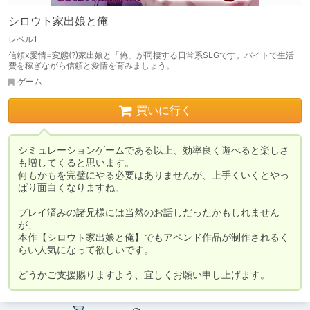
シロウト家出娘と俺
レベル1
信頼x愛情=変態(?)家出娘と「俺」が同棲する日常系SLGです。バイトで生活
費を稼ぎながら信頼と愛情を育みましょう。
ゲーム
買いに行く
シミュレーションゲームである以上、効率良く遊べると楽しさ
も増してくると思います。

何もかもを完璧にやる必要はありませんが、上手くいくとやっ
ぱり面白くなりますね。

プレイ済みの諸兄様には当然のお話しだったかもしれません
が、

本作【シロウト家出娘と俺】でもアペンド作品が制作されるく
らい人気になって欲しいです。

どうかご支援賜りますよう、宜しくお願い申し上げます。