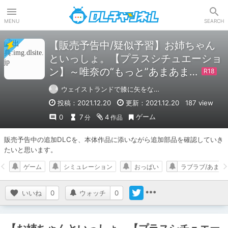
DLチャンネル
MENU
SEARCH
【販売予告中/疑似予習】お姉ちゃん
といっしょ。【プラスシチュエーショ
ン】～唯奈の“もっと”あまあま…
ウェイストランドで膝に矢をな…
投稿：2021.12.20
更新：2021.12.20
187 view
ゲーム
0
7
4
分
作品
販売予告中の追加DLCを、本体作品に添いながら追加部品を確認していき
たいと思います。
ゲーム
シミュレーション
おっぱい
ラブラブ/あまあ
いいね
0
ウォッチ
0