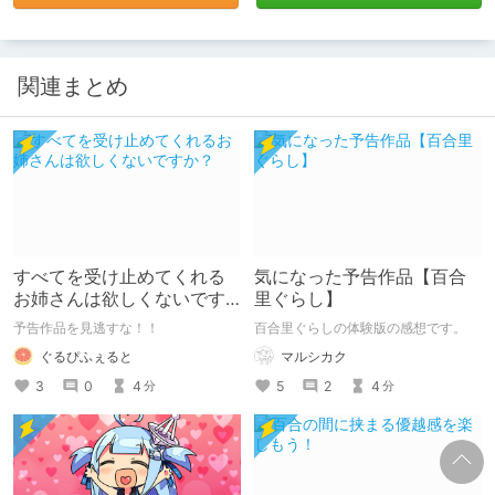
関連まとめ
すべてを受け止めてくれる
気になった予告作品【百合
お姉さんは欲しくないです
里ぐらし】
か？
予告作品を見逃すな！！
百合里ぐらしの体験版の感想です。
ぐるぴふぇると
マルシカク
3
0
4
5
2
4
分
分