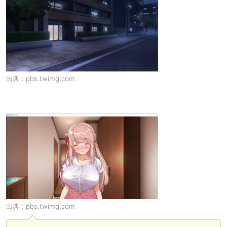
出典：
pbs.twimg.com
出典：
pbs.twimg.com