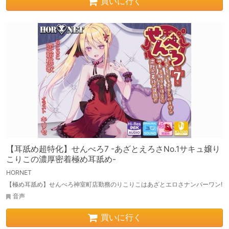
買いに行く
【耳舐め超特化】せんべろ7 -あざとえろさNo.1サキュ嬢り
こりこの濃厚密着極め耳舐め-
HORNET
【極め耳舐め】せんべろ神室町店勤務のりこりこはあざとエロさナンバーワン!
音声
買いに行く