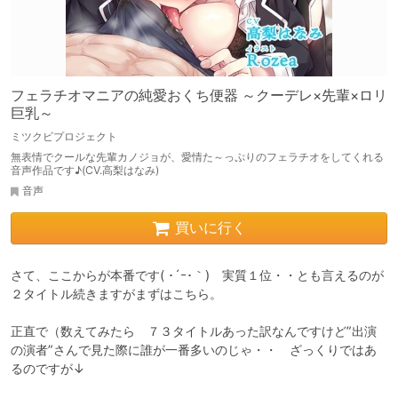
フェラチオマニアの純愛おくち便器 ～クーデレ×先輩×ロリ
巨乳～
ミツクビプロジェクト
無表情でクールな先輩カノジョが、愛情た～っぷりのフェラチオをしてくれる
音声作品です♪(CV.高梨はなみ)
音声
買いに行く
さて、ここからが本番です( ･´ｰ･｀)　実質１位・・とも言えるのが
２タイトル続きますがまずはこちら。

正直で（数えてみたら　７３タイトルあった訳なんですけど”出演
の演者”さんで見た際に誰が一番多いのじゃ・・　ざっくりではあ
るのですが↓
