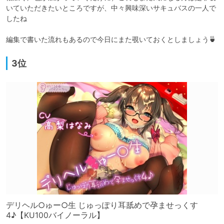
いていただきたいところですが、中々興味深いサキュバスの一人で
したね

編集で書いた流れもあるので今日にまた覗いておくとしましょう🍵
3位
デリヘル○ゅー○生 じゅっぽり耳舐めで孕ませっくす
4♪【KU100バイノーラル】