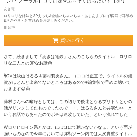
【バイノーラル】ロリ姉妹☆ふ～ぞくぱらだいす【3P】
あき電
ロリロリな姉妹と3Pえっち♪全編いちゃいちゃ・あまあまプレイ!両耳で耳舐め
&ささやき・乳首舐めをお楽しみください。
音声
買いに行く
さて、続きまして「あきは電鉄」さんのこちらのタイトル　ロリロ
リな二人との3Pなお話👼

🎙CVは秋山はるる＆藤村莉央さん。（ココは正直で、タイトルの鑑
賞がほとんど出来てないところはあるので※編集後で早めに聴いて
おきます😂👼

藤村さんへの嗜好としては、この辺りで後述となるプリトリとかの
話がリンクしてたものでしたので・・。はるるさんと共演だ👀　と
いうお話でもあったのでポチは速攻していた」という流れでした

Wロリヒロイン系とかは、ほぼほぼで聴かないかなぁ。という面が
強いものなので今年においては弥勒ゾーン内では大変貴重タイトル