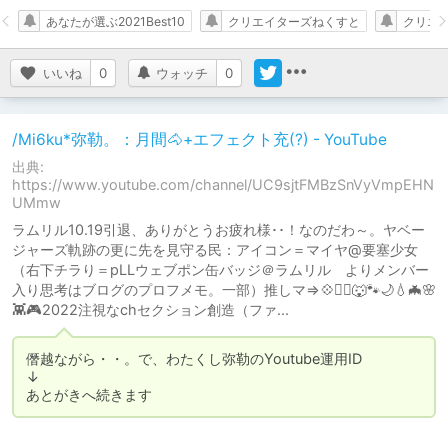
あなたが選ぶ2021Best10
クリエイターズねくすと
クリエ
いいね
0
ウォッチ
0
/Mi6ku*弥勒。：月間🐴+エフェクト充(?) - YouTube
出典:
https://www.youtube.com/channel/UC9sjtFMBzSnVyVmpEHN
UMmw
ラムリル10.19引退、ありがとうお疲れ様･･！なのだわ～。ヤベー
ジャーズ軌跡の更に先を見守る民：アイコン＝マイヤ@要塞少女
（右下チラり＝pLLウェブポン缶バッジ＠ラムリル よりメンバー
入り思考はブログのプロフメモ。一部）推しマ⇒💠🧚‍♂️🐺🐾🌙💧🦇🌸
👾🎮2022注視なchセクション創造（ファ...
僭越ながら・・。で、わたくし弥勒のYoutube運用ID

↓

あとがきへ続きます