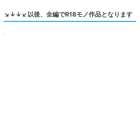
↘↓↓↙以後、全編でR18モノ作品となります
.
