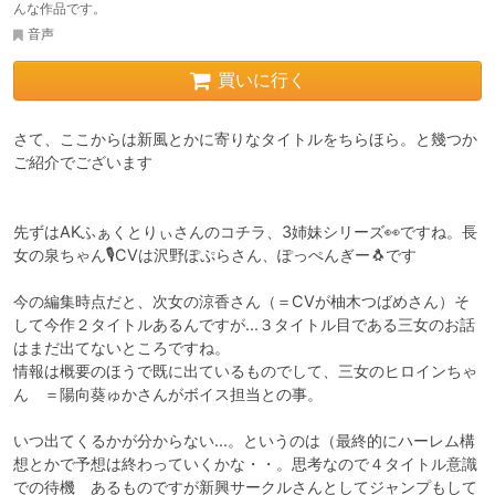
んな作品です。
音声
買いに行く
さて、ここからは新風とかに寄りなタイトルをちらほら。と幾つか
ご紹介でございます

先ずはAKふぁくとりぃさんのコチラ、3姉妹シリーズ👀ですね。長
女の泉ちゃん🎙CVは沢野ぽぷらさん、ぽっぺんぎー🐧です

今の編集時点だと、次女の涼香さん（＝CVが柚木つばめさん）そ
して今作２タイトルあるんですが...３タイトル目である三女のお話
はまだ出てないところですね。

情報は概要のほうで既に出ているものでして、三女のヒロインちゃ
ん　＝陽向葵ゅかさんがボイス担当との事。

いつ出てくるかが分からない...。というのは（最終的にハーレム構
想とかで予想は終わっていくかな・・。思考なので４タイトル意識
での待機　あるものですが新興サークルさんとしてジャンプもして