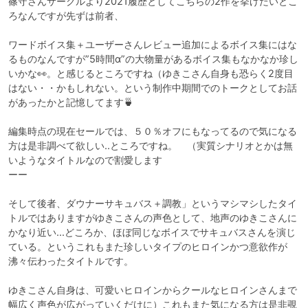
篠守さんサークルより2021履歴としてこちらの2作を挙げたいとこ
ろなんですが先ずは前者、

ワードボイス集＋ユーザーさんレビュー追加によるボイス集にはな
るものなんですが”5時間α”の大物量があるボイス集もなかなか珍し
いかな👀。と感じるところですね（ゆきこさん自身も恐らく2度目
はない・・かもしれない。という制作中期間でのトークとしてお話
があったかと記憶してます🍵

編集時点の現在セールでは、５０％オフにもなってるので気になる
方は是非調べて欲しい..ところですね。　（実質シナリオとかは無
いようなタイトルなので割愛します

ーー

そして後者、ダウナーサキュバス＋調教」というマシマシしたタイ
トルではありますがゆきこさんの声色として、地声のゆきこさんに
かなり近い...どころか、ほぼ同じなボイスでサキュバスさんを演じ
ている。というこれもまた珍しいタイプのヒロインかつ意欲作が
沸々伝わったタイトルです。

ゆきこさん自身は、可愛いヒロインからクールなヒロインさんまで
幅広く声色が広がっていくだけに）これもまた気になる方は是非覗