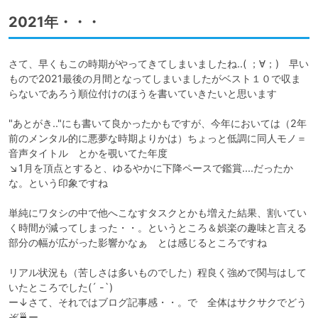
2021年・・・
さて、早くもこの時期がやってきてしまいましたね..( ；∀；)　早い
もので2021最後の月間となってしまいましたがベスト１０で収ま
らないであろう順位付けのほうを書いていきたいと思います

"あとがき.."にも書いて良かったかもですが、今年においては（2年
前のメンタル的に悪夢な時期よりかは）ちょっと低調に同人モノ＝
音声タイトル　とかを覗いてた年度

↘1月を頂点とすると、ゆるやかに下降ペースで鑑賞....だったか
な。という印象ですね

単純にワタシの中で他へこなすタスクとかも増えた結果、割いてい
く時間が減ってしまった・・。というところ＆娯楽の趣味と言える
部分の幅が広がった影響かなぁ　とは感じるところですね

リアル状況も（苦しさは多いものでした）程良く強めで関与はして
いたところでした(´ -`)

ー↓さて、それではブログ記事感・・。で　全体はサクサクでどう
ぞ🍵ー
