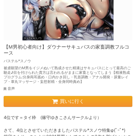
【M男初心者向け】ダウナーサキュバスの家畜調教フルコ
ース
パステル*スノウ
被虐願望のM男をイジメぬいて熟成させた精液はサキュバスにとって最高のご
馳走♪目を付けられた貴方は言われるがままに家畜となってしまう【精液熟成
プログラム:分身両耳舐め・口内かき回し・乳首調教・アナル開発・尿量レイ
プ・睾丸マッサージ・妄想射精・全身同時責め】
音声
買いに行く
4位です＝タイ枠　(篠守ゆきこさんサークルより）

さて、4位とさせていただきましたパステル*スノウ特集φ(ﾟｰﾟ*)　