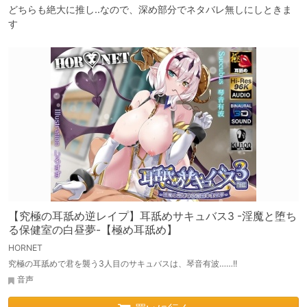
どちらも絶大に推し..なので、深め部分でネタバレ無しにしときま
す
【究極の耳舐め逆レイプ】耳舐めサキュバス3 -淫魔と堕ち
る保健室の白昼夢-【極め耳舐め】
HORNET
究極の耳舐めで君を襲う3人目のサキュバスは、琴音有波……!!
音声