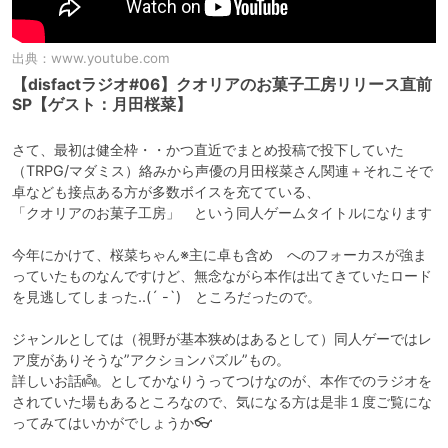
出典：
www.youtube.com
【disfactラジオ#06】クオリアのお菓子工房リリース直前
SP【ゲスト：月田桜菜】
さて、最初は健全枠・・かつ直近でまとめ投稿で投下していた
（TRPG/マダミス）絡みから声優の月田桜菜さん関連＋それこそで
卓なども接点ある方が多数ボイスを充てている、

「クオリアのお菓子工房」　という同人ゲームタイトルになります

今年にかけて、桜菜ちゃん※主に卓も含め　へのフォーカスが強ま
っていたものなんですけど、無念ながら本作は出てきていたロード
を見逃してしまった..(´ -`)　ところだったので。

ジャンルとしては（視野が基本狭めはあるとして）同人ゲーではレ
ア度がありそうな”アクションパズル”もの。

詳しいお話👼。としてかなりうってつけなのが、本作でのラジオを
されていた場もあるところなので、気になる方は是非１度ご覧にな
ってみてはいかがでしょうか👓