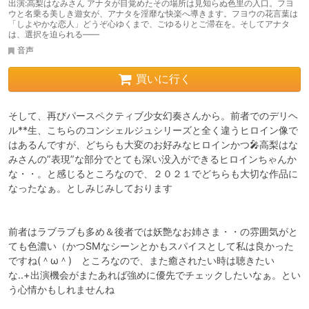
出演:高梨はなみさん アナタが目覚めたその場所は見知らぬ色里の入口。フヨ
ウと名乗る美しき遊女が、アナタを淫靡な快楽へ導きます。フヨウの花言葉は
「しよやかな恋人」どうぞ心ゆくまで、ごゆるりとご滞在を。そしてアナタ
は、選択を迫られる――
音声
買いに行く
そして、再びパースペクティブ少女幻奏さんから。前者でのデリヘ
ル**生、こちらのコンシェルジュシリーズと全く違うヒロイン像で
はあるんですが、どちらも大変のお好みなヒロインかつ🎤高梨はな
みさんの”表現”な部分でとても深い没入ができるヒロインちゃんか
な・・。と感じるところなので、２０２１でどちらも大切な作品に
なったなぁ。としみじみしております

前者はラブラブも多め＆後者では妖艶なお姉さま・・の雰囲気がと
ても色濃い（かつSMなシーンとかもスパイスとして私は良かった
ですね(＾ω＾)　ところなので、また癒されたい時は聴きたい
な..+出演機会がまたあれば強めに優先でチェックしたいなぁ。とい
う心情かもしれませんね
