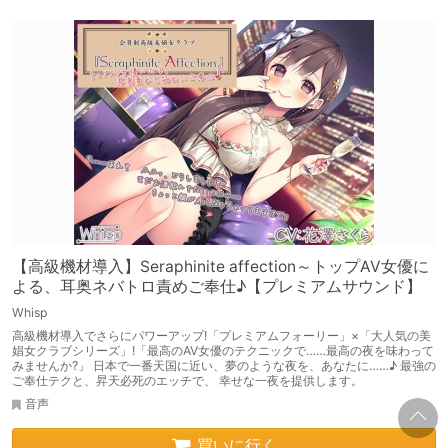
【高級機材導入】Seraphinite affection～トップAV女優に
よる、耳奥ネバトロ責めご奉仕♪【プレミアムサウンド】
Whisp
高級機材導入でさらにパワーアップ!「プレミアムフォーリー」×「大人気の美
娼女クラブシリーズ」!「最高のAV女優のテクニックで……最高の夜を味わって
みませんか?」 日本で一番天国に近い、夢のような夜を、あなたに……♪ 最強の
ご奉仕テクと、昇天必死のエッチで、 幸せな一夜を提供します。
音声
買いに行く