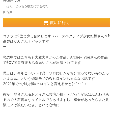
Arche-Type
「ねぇ、どっちを彼女にするの?」
音声
買いに行く
コチラは2位と少し合体します（パースペクティブ少女幻想さん＆🎙
高梨はなみさんトピックです

ー

私の中ではこちらも大変大きかった作品、Arche-Typeさんの作品
で🎙CV琴音有波＆乙倉ゅいさんが出演されてます

思えば、今年こういう作品（ソロに行きがち）買ってないものだっ
たよなぁ。という姉妹モノのWヒロインちゃんなお話です

2021年での推し姉妹ヒロインと言えるかと( ･´ｰ･｀)

確か）琴音さん＆おとゅさん共演が初・・だった記憶はふんわりあ
るので大変貴重なタイトルでもありますし、機会があったらまた共
演モノは観たいなぁ。という心情に
