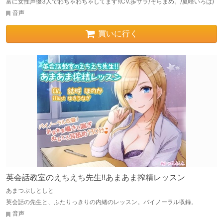
富に女性声優3人でわちゃわちゃしてます!(CV.歩サラ/そらまめ。/夏峰いろは)
音声
買いに行く
英会話教室のえちえち先生!!あまあま搾精レッスン
あまつぶしとしと
英会話の先生と、ふたりっきりの内緒のレッスン。バイノーラル収録。
音声