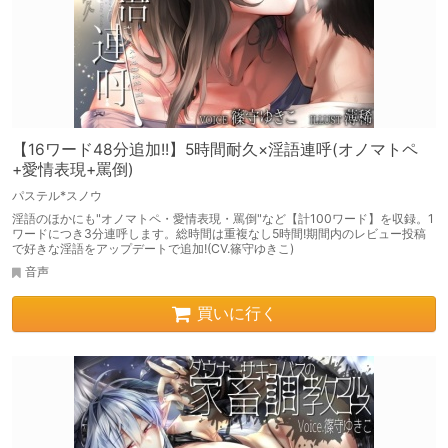
【16ワード48分追加!!】5時間耐久×淫語連呼(オノマトペ
+愛情表現+罵倒)
パステル*スノウ
淫語のほかにも"オノマトペ・愛情表現・罵倒"など【計100ワード】を収録。1
ワードにつき3分連呼します。総時間は重複なし5時間!期間内のレビュー投稿
で好きな淫語をアップデートで追加!(CV.篠守ゆきこ)
音声
買いに行く