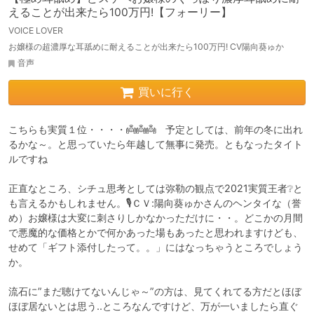
えることが出来たら100万円!【フォーリー】
VOICE LOVER
お嬢様の超濃厚な耳舐めに耐えることが出来たら100万円! CV陽向葵ゅか
音声
買いに行く
こちらも実質１位・・・・👼👼👼　予定としては、前年の冬に出れ
るかな～。と思っていたら年越して無事に発売。ともなったタイト
ルですね

正直なところ、シチュ思考としては弥勒の観点で2021実質王者❔と
も言えるかもしれません。🎙ＣＶ:陽向葵ゅかさんのヘンタイな（誉
め）お嬢様は大変に刺さりしかなかっただけに・・。どこかの月間
で悪魔的な価格とかで何かあった場もあったと思われますけども、
せめて「ギフト添付したって。。」にはなっちゃうところでしょう
か。

流石に”まだ聴けてないんじゃ～”の方は、見てくれてる方だとほぼ
ほぼ居ないとは思う..ところなんですけど、万が一いましたら直ぐ