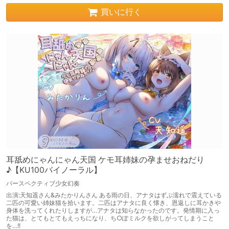
買いに行く
耳舐めにゃんにゃん天国 ケモ耳姉妹の孕ませおねだり
♪【KU100バイノーラル】
パースペクティブ少女幻奏
出演:天知遥さん&みたかりんさん ある雨の日、アナタはずぶ濡れで震えている
二匹の可愛い姉妹猫を拾います。二匹はアナタに良く懐き、恩返しに耳かきや
身体を洗ってくれたりしますが…アナタは知らなかったのです。発情期に入っ
た猫は、とてもとてもえっちになり、ち○ぽミルクを欲しがってしまうこと
を…!!