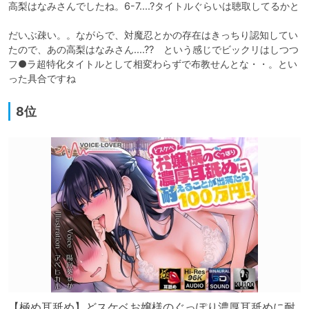
高梨はなみさんでしたね。6-7....?タイトルぐらいは聴取してるかと

だいぶ疎い。。ながらで、対魔忍とかの存在はきっちり認知してい
たので、あの高梨はなみさん....??　という感じでビックリはしつつ
フ●ラ超特化タイトルとして相変わらずで布教せんとな・・。とい
った具合ですね
8位
【極め耳舐め】どスケベお嬢様のぐっぽり濃厚耳舐めに耐