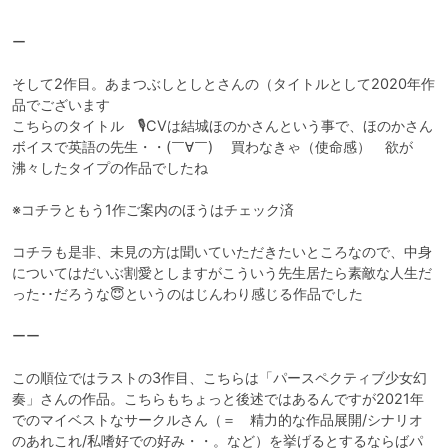
ー

そして2作目。あまつぶしとしとさんの（タイトルとして2020年作
品でございます

こちらのタイトル　🎙CVは結城ほのかさんという事で、ほのかさん
ボイスで英語の先生・・(￣∀￣) 　買わなきゃ（使命感）　欲が
沸々したタイプの作品でしたね　

※コチラともう1作ご案内のほうはチェック済

コチラも是非、未見の方は聞いていただきたいところなので、中身
についてはだいぶ割愛としますがこういう先生居たら素敵な人生だ
った･･だろうな😇というのはじんわり感じる作品でした

ーー

この順位ではラストの3作目、こちらは「パースペクティブ少女幻
奏」さんの作品。こちらもちょっと後述ではあるんですが2021年
でのマイベストなサークルさん（＝　精力的な作品展開/シナリオ
のあれこれ/私嗜好での好み・・。など）を挙げるとするならばパ