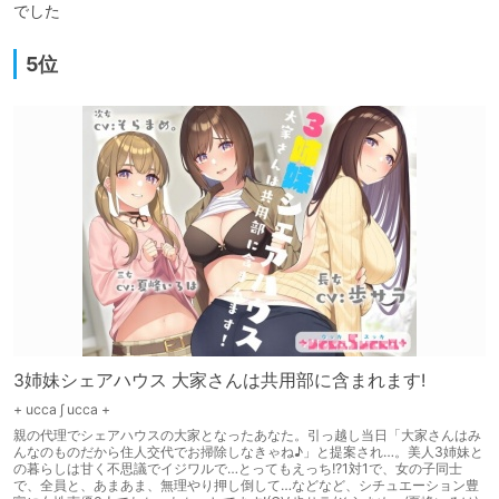
5位
3姉妹シェアハウス 大家さんは共用部に含まれます!
+ ucca ∫ ucca +
親の代理でシェアハウスの大家となったあなた。引っ越し当日「大家さんはみ
んなのものだから住人交代でお掃除しなきゃね♪」と提案され…。美人3姉妹と
の暮らしは甘く不思議でイジワルで…とってもえっち!?1対1で、女の子同士
で、全員と、あまあま、無理やり押し倒して…などなど、シチュエーション豊