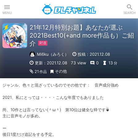
DLチャンネル
MENU
SEARCH
21年12月特別お題】あなたが選ぶ
2021Best10(+and more作品も）ご紹
介
Mi6ku（みろく）
投稿：2021.12.08
更新：2021.12.08
73 view
0
13
分
その他
21
作品
ジャンル、色々と混ざっているのでその他です：　音声成分強め

2021、私にとっては・・・・こんな年度でもありました

尚、10作とは言ってない(＾ω＾)　第10位は健全な枠です🍵

主に音声モノが多め。

ー

後日1度だけ追記をする予定。