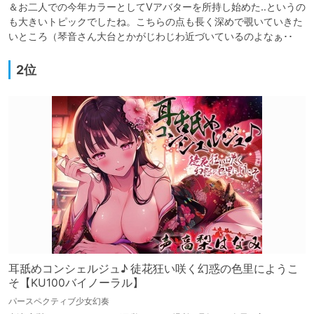
＆お二人での今年カラーとしてVアバターを所持し始めた‥というの
も大きいトピックでしたね。こちらの点も長く深めで覗いていきた
いところ（琴音さん大台とかがじわじわ近づいているのよなぁ･･
2位
耳舐めコンシェルジュ♪ 徒花狂い咲く幻惑の色里にようこ
そ【KU100バイノーラル】
パースペクティブ少女幻奏