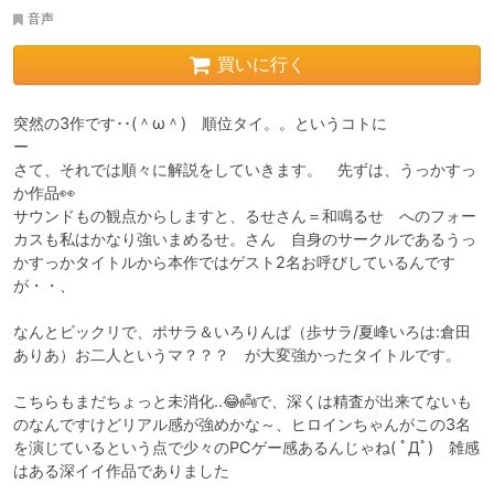
音声
買いに行く
突然の3作です･･(＾ω＾)　順位タイ。。というコトに

ー

さて、それでは順々に解説をしていきます。　先ずは、うっかすっ
か作品👀

サウンドもの観点からしますと、るせさん＝和鳴るせ　へのフォー
カスも私はかなり強いまめるせ。さん　自身のサークルであるうっ
かすっかタイトルから本作ではゲスト2名お呼びしているんです
が・・、

なんとビックリで、ポサラ＆いろりんぱ（歩サラ/夏峰いろは:倉田
ありあ）お二人というマ？？？　が大変強かったタイトルです。

こちらもまだちょっと未消化..😂👼で、深くは精査が出来てないも
のなんですけどリアル感が強めかな～、ヒロインちゃんがこの3名
を演じているという点で少々のPCゲー感あるんじゃね( ﾟДﾟ)　雑感
はある深イイ作品でありました
