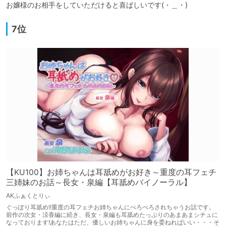
お嬢様のお相手をしていただけると喜ばしいです(・＿・)
7位
【KU100】お姉ちゃんは耳舐めがお好き～重度の耳フェチ
三姉妹のお話～長女・泉編【耳舐めバイノーラル】
AKふぁくとりぃ
ぐっぽり耳舐め!!重度の耳フェチお姉ちゃんにぺろぺろされちゃうお話です。
前作の次女・涼香編に続き、長女・泉編も耳舐めたっぷりのあまあまシチュに
なっております!あなたはただ、優しいお姉ちゃんに身を委ねればいい・・・そ