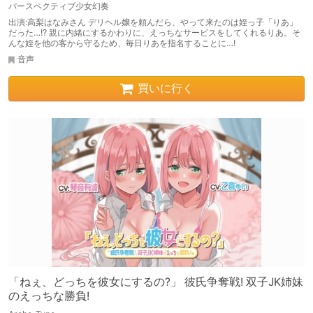
パースペクティブ少女幻奏
出演:高梨はなみさん デリヘル嬢を頼んだら、やって来たのは姪っ子「りあ」
だった…!? 親に内緒にするかわりに、えっちなサービスをしてくれるりあ。そ
んな姪を他の客から守るため、毎日りあを指名することに…!
音声
買いに行く
「ねぇ、どっちを彼女にするの?」 彼氏争奪戦! 双子JK姉妹
のえっちな勝負!