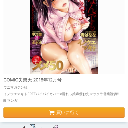
COMIC失楽天 2016年12月号
ワニマガジン社
イノウエマキトFREEパイパイカバー×濡れっ娘声優お先マックラ営業読切!!
マンガ
買いに行く