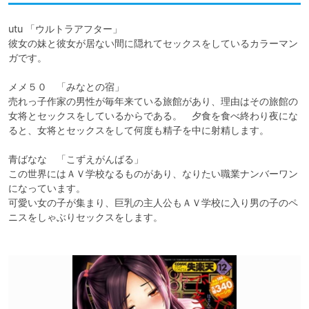
utu 「ウルトラアフター」

彼女の妹と彼女が居ない間に隠れてセックスをしているカラーマン
ガです。

メメ５０　「みなとの宿」

売れっ子作家の男性が毎年来ている旅館があり、理由はその旅館の
女将とセックスをしているからである。　夕食を食べ終わり夜にな
ると、女将とセックスをして何度も精子を中に射精します。

青ばなな　「こずえがんばる」

この世界にはＡＶ学校なるものがあり、なりたい職業ナンバーワン
になっています。

可愛い女の子が集まり、巨乳の主人公もＡＶ学校に入り男の子のペ
ニスをしゃぶりセックスをします。
