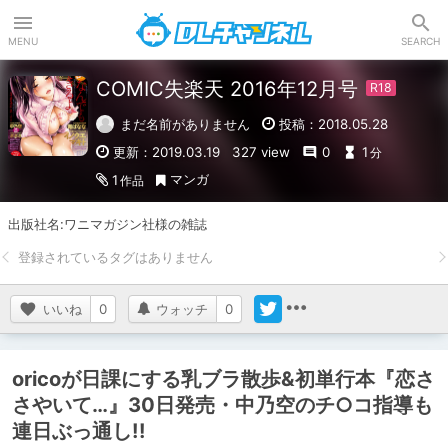
DLチャンネル
MENU
SEARCH
COMIC失楽天 2016年12月号
まだ名前がありません
投稿：2018.05.28
更新：2019.03.19
327 view
0
1
分
マンガ
1
作品
出版社名:ワニマガジン社様の雑誌
いいね
0
ウォッチ
0
oricoが日課にする乳ブラ散歩&初単行本『恋さ
さやいて…』30日発売・中乃空のチ○コ指導も
連日ぶっ通し!!