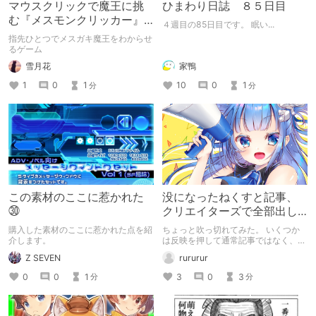
マウスクリックで魔王に挑
ひまわり日誌 ８５日目
む『メスモンクリッカー』
４週目の85日目です。 眠い...
体験版プレイしてみた
指先ひとつでメスガキ魔王をわからせ
るゲーム
雪月花
家鴨
1
0
1
10
0
1
分
分
この素材のここに惹かれた
没になったねくすと記事、
㉚
クリエイターズで全部出し
てみます。
購入した素材のここに惹かれた点を紹
ちょっと吹っ切れてみた。 いくつか
介します。
は反映を押して通常記事ではなく、ク
リエイター記事として出してみようか
Z SEVEN
rururur
なと。
0
0
1
3
0
3
分
分