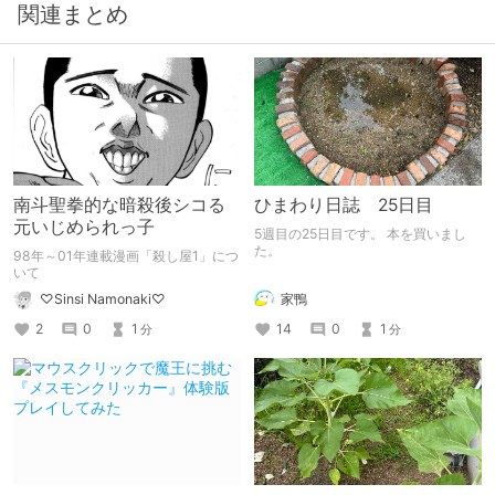
関連まとめ
南斗聖拳的な暗殺後シコる
ひまわり日誌 25日目
元いじめられっ子
5週目の25日目です。 本を買いまし
た。
98年～01年連載漫画「殺し屋1」につ
いて
家鴨
♡Sinsi Namonaki♡
14
0
1
2
0
1
分
分