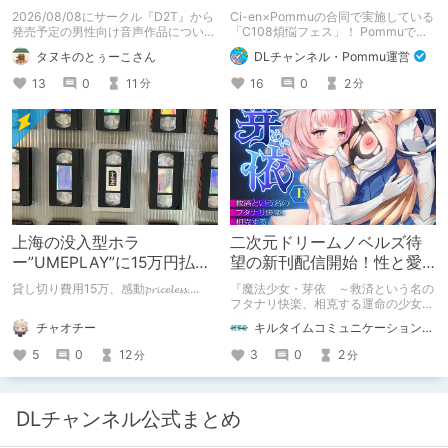
ーダストと触れあって』制
Pommu版のご案内
2026/08/08にサークル『D2T』から
Ci-en×Pommuの合同で実施している
作陣にインタビュー！🎤
発売予定の男性向け音声作品について
「C108煩悩フェス」！ Pommuでの
逆神ラニさんと不束こけしさんにお話
参加方法について、改めてこちらでも
タヌキのとぅーこさん
DLチャンネル・Pommu運営
聞いちゃいました！夏コミに関する告
ご案内いたします！
知もあります！
13
0
11
16
0
2
分
分
上海の没入型ホラ
二次元ドリームノベルズ待
ー”UMEPLAY”に15万円払っ
望の新刊配信開始！性と愛
たら、2作品とも号泣した※
が渦巻く、ファンタジー官
貸し切り費用15万、感動𝓹𝓻𝓲𝓬𝓮𝓵𝓮𝓼𝓼....
『魔法少女・芽依 ～救済という名の
ネタバレなし
能小説開幕！
フタナリ快楽、相克する運命の少女た
ち～』 小説：089タロー イラス
チャオチー
キルタイムコミュニケーション（KTC）の作品を一人でも多くの人に知ってほしい人
ト：鳩春 一気に上・下巻が同時配
信！
5
0
12
3
0
2
分
分
DLチャンネル公式まとめ