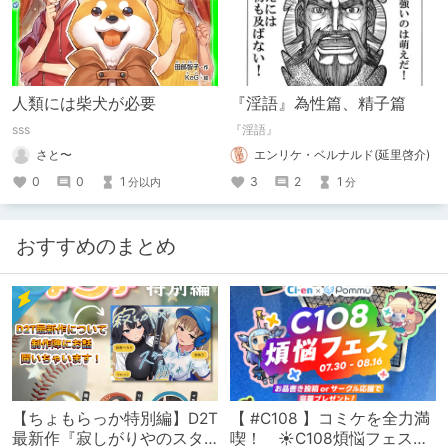
人類には柴犬が必要
『淫語』為性篇、精子篇
sss
『淫語』
さと〜
エンリケ・ベルナルド(延里啓介)
0
0
1
3
2
1
分以内
分
おすすめのまとめ
【ちょもらっか特別編】D2T
【 #C108 】コミケを全力満
最新作『寂しがりやのスタ
喫！ ☀C108煩悩フェス☀