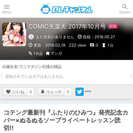
DLチャンネル
MENU
SEARCH
COMIC失楽天 2017年10月号
まだ名前がありません
投稿：2018.05.27
更新：2019.03.19
232 view
0
1
分
マンガ
1
作品
出版社名:ワニマガジン社様の雑誌
いいね
0
ウォッチ
0
コテング最新刊『ふたりのひみつ』発売記念カ
バー×ぬるぬるソープライベートレッスン読
切!!