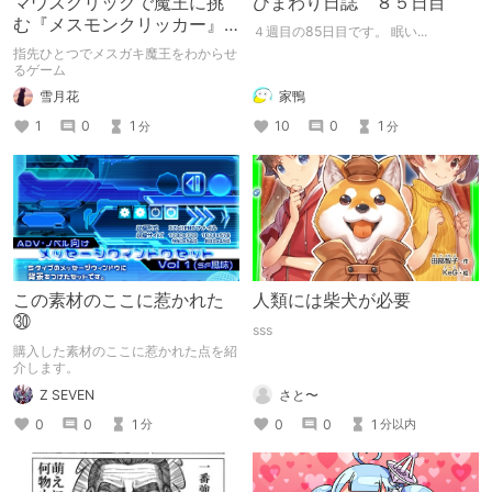
マウスクリックで魔王に挑
ひまわり日誌 ８５日目
む『メスモンクリッカー』
４週目の85日目です。 眠い...
体験版プレイしてみた
指先ひとつでメスガキ魔王をわからせ
るゲーム
雪月花
家鴨
1
0
1
10
0
1
分
分
この素材のここに惹かれた
人類には柴犬が必要
㉚
sss
購入した素材のここに惹かれた点を紹
介します。
Z SEVEN
さと〜
0
0
1
0
0
1
分
分以内