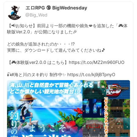
エロRPG 🔞 BigWednesday
@Big_Wed
【📢お知らせ】前回より一部の機能や娘魚💋を追加した「🎮体
験版Ver.2.0」が公開になりました🎉

どの娘魚が追加されたのか・・・⁉️

実際に、ダウンロードして遊んでみてくださいね🎵

【🎮体験版ver2.0.0 はこちら】https://t.co/MZ2m960FUO

🎣#海と川のヌキ釣り 制作中✨ https://t.co/kj9jBTpnyO