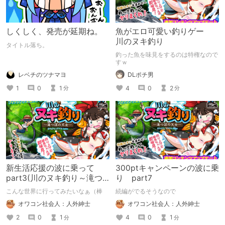
しくしく、発売が延期ね。
魚がエロ可愛い釣りゲー
川のヌキ釣り
タイトル落ち。
釣った魚を味見をするのは特権なので
すｗ
レベチのツナマヨ
DLポチ男
1
0
1
4
0
2
分
分
新生活応援の波に乗って
300ptキャンペーンの波に乗
part3(川のヌキ釣り～滝つ
り part7
ぼの天女～)
こんな世界に行ってみたいなぁ（棒
続編がでるそうなので
オワコン社会人：人外紳士
オワコン社会人：人外紳士
2
0
1
4
0
1
分
分