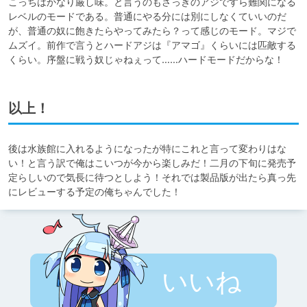
こっちはかなり厳し味。と言うのもさっきのアジですら難関になる
レベルのモードである。普通にやる分には別にしなくていいのだ
が、普通の奴に飽きたらやってみたら？って感じのモード。マジで
ムズイ。前作で言うとハードアジは『アマゴ』くらいには匹敵する
くらい。序盤に戦う奴じゃねぇって……ハードモードだからな！
以上！
後は水族館に入れるようになったが特にこれと言って変わりはな
い！と言う訳で俺はこいつが今から楽しみだ！二月の下旬に発売予
定らしいので気長に待つとしよう！それでは製品版が出たら真っ先
にレビューする予定の俺ちゃんでした！
いいね