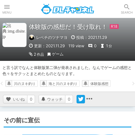
DLチャンネル
MENU
SEARCH
体験版の感想だ！受け取れ！
レベチのツナマヨ
投稿：2021.11.29
更新：2021.11.29
119 view
0
1
分
ゲーム
2
作品
と言う訳でなんと体験版第二弾が発表されました。なんでゲームの感想と
色々をサクッとまとめたものとなります。
川のヌキ釣り
海と川のヌキ釣り
体験版感想
いいね
0
ウォッチ
0
その前に宣伝