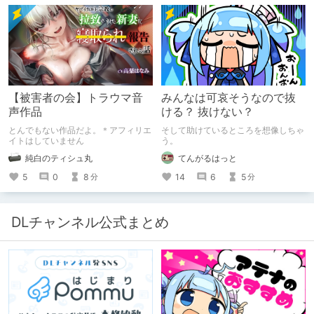
【被害者の会】トラウマ音
みんなは可哀そうなので抜
声作品
ける？ 抜けない？
とんでもない作品だよ。＊アフィリエ
そして助けているところを想像しちゃ
イトはしていません
う。
純白のティシュ丸
てんがるはっと
5
0
8
14
6
5
分
分
DLチャンネル公式まとめ