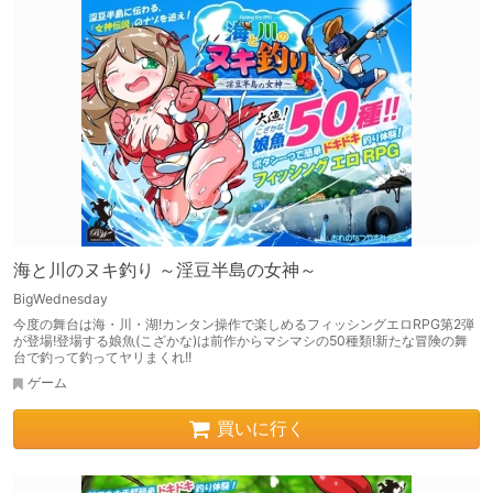
海と川のヌキ釣り ～淫豆半島の女神～
BigWednesday
今度の舞台は海・川・湖!カンタン操作で楽しめるフィッシングエロRPG第2弾
が登場!登場する娘魚(こざかな)は前作からマシマシの50種類!新たな冒険の舞
台で釣って釣ってヤリまくれ!!
ゲーム
買いに行く