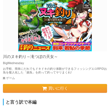
川のヌキ釣り～滝つぼの天女～
BigWednesday
お手軽、簡単にだれでもドキドキの釣り体験ができるフィッシングエロRPG!お
魚を擬人化した「娘魚」を釣って釣ってヤリまくれ!
ゲーム
買いに行く
と言う訳で本編