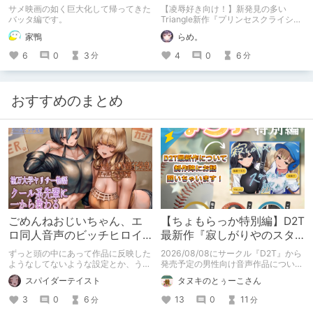
目
セスクライシス』の体験版
サメ映画の如く巨大化して帰ってきた
【凌辱好き向け！】新発見の多い
紹介！！
バッタ編です。
Triangle新作『プリンセスクライシ
ス』の体験版紹介！！
家鴨
らめ。
6
0
3
4
0
6
分
分
おすすめのまとめ
ごめんねおじいちゃん、エ
【ちょもらっか特別編】D2T
ロ同人音声のビッチヒロイ
最新作『寂しがりやのスタ
ンに名前使って～過去作品
ーダストと触れあって』制
ずっと頭の中にあって作品に反映した
2026/08/08にサークル『D2T』から
コンセプトを思い出そう～
作陣にインタビュー！🎤
ようなしてないような設定とか、うち
発売予定の男性向け音声作品について
のヒロイン達の名づけの法則とかを頭
逆神ラニさんと不束こけしさんにお話
スパイダーテイスト
タヌキのとぅーこさん
の中の映●研の金●さんに「そこにあ
聞いちゃいました！夏コミに関する告
っちゃいけねえんだよ」といわれたの
知もあります！
3
0
6
13
0
11
分
分
でとりあえず垂れ流します。