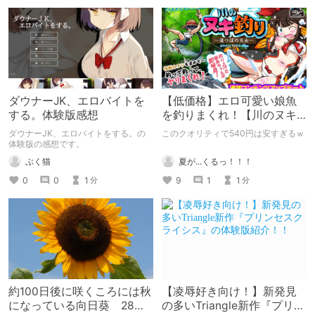
ダウナーJK、エロバイトを
【低価格】エロ可愛い娘魚
する。体験版感想
を釣りまくれ！【川のヌキ
釣り～滝つぼの天女～】
ダウナーJK、エロバイトをする。の
このクオリティで540円は安すぎるｗ
体験版の感想です。
夏が...くるっ！！！
ぶく猫
9
1
1
0
0
1
分
分
約100日後に咲くころには秋
【凌辱好き向け！】新発見
になっている向日葵 28日
の多いTriangle新作『プリン