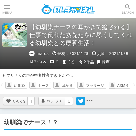
DLチャンネル
MENU
SEARCH
【幼馴染ナースの耳かきで癒される】
仕事で倒れたあなたをに尽くしてくれ
る幼馴染との療養生活！
marus
投稿：2021.11.29
更新：2021.11.29
音声
142 view
0
3
2
分
作品
ヒマリさんの声が中毒性高すぎるんや…
幼馴染
ナース
耳かき
マッサージ
ASMR
いいね
1
ウォッチ
0
幼馴染でナース！？