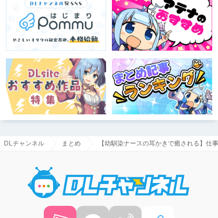
DLチャンネル
まとめ
【幼馴染ナースの耳かきで癒される】仕
DLチャ