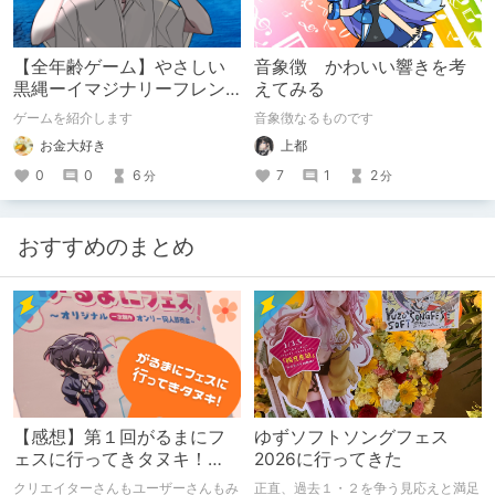
【全年齢ゲーム】やさしい
音象徴 かわいい響きを考
黒縄ーイマジナリーフレン
えてみる
ドの「彼」と過ごすおぼん
ゲームを紹介します
音象徴なるものです
やすみー
お金大好き
上都
0
0
6
7
1
2
分
分
おすすめのまとめ
【感想】第１回がるまにフ
ゆずソフトソングフェス
ェスに行ってきタヌキ！
2026に行ってきた
【レポ】
クリエイターさんもユーザーさんもみ
正直、過去１・２を争う見応えと満足