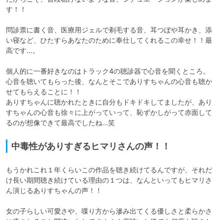
す！！

問診票に書く音、医療用ジェルで剃毛する音、耳つぼや耳かき、添
い寝など、ひたすらあなたのために奉仕してくれるこの幸せ！！最
高です…。

個人的に一番好きなのはトラック4の聴診器で心音を聞くところ。
心音を聴いてもらった後、なんとそこでありすちゃんの心音も聴か
せてもらえることに！！

ありすちゃんに聴かれたときに自分もドキドキしてましたが、あり
すちゃんの心音も徐々に上がっていって、恥ずかしがって赤面して
るのが想像できて最高でしたね…笑
中毒性がありすぎるヒマリさんの声！！
もうかれこれ１年くらいこの作品を聴き続けてるんですが、それだ
け長い期間聴き続けている理由の１つは、なんといってもヒマリさ
ん演じるありすちゃんの声！！

女の子らしい可愛さや、喋り方から滲み出てくる優しさと柔らかさ