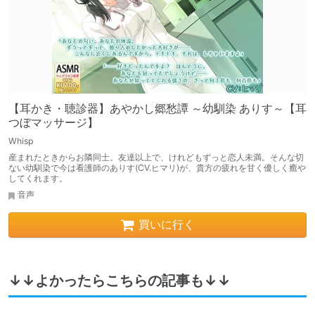
【耳かき・聴診器】あやかし郷愁譚 ～幼馴染 ありす～【耳
つぼマッサージ】
Whisp
産まれたときからお隣同士。友達以上で、けれどもずっと恋人未満。そんな切
ない幼馴染で今は看護師のありす(CV.ヒマリ)が、貴方の疲れを甘く優しく癒や
してくれます。
音声
買いに行く
↓↓よかったらこちらの記事も↓↓