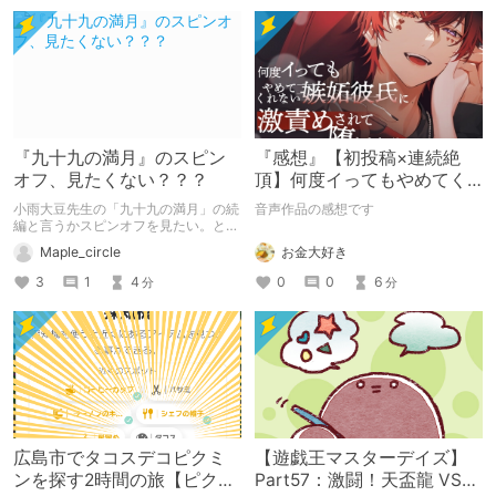
『九十九の満月』のスピン
『感想』【初投稿×連続絶
オフ、見たくない？？？
頂】何度イってもやめてく
れない嫉妬彼氏に激責めさ
小雨大豆先生の「九十九の満月」の続
音声作品の感想です
れて堕とされる。
編と言うかスピンオフを見たい。とい
うか単行本で最後まで見直したいとい
お金大好き
Maple_circle
う心の叫びをまとめました
0
0
6
3
1
4
分
分
広島市でタコスデコピクミ
【遊戯王マスターデイズ】
ンを探す2時間の旅【ピクミ
Part57：激闘！天盃龍 VS