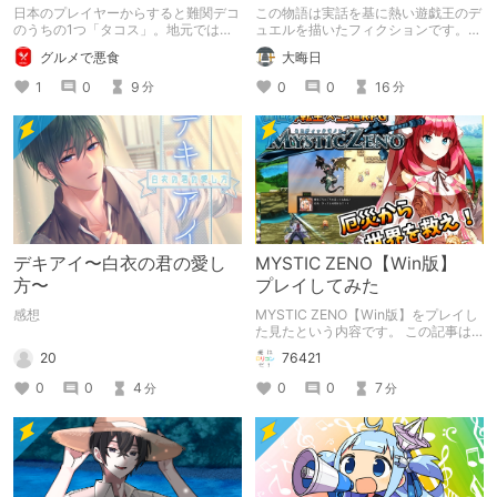
ンブルーム / Pikmin
千年D【架空デュエル】
日本のプレイヤーからすると難関デコ
この物語は実話を基に熱い遊戯王のデ
Bloom】
のうちの1つ「タコス」。地元では見
ュエルを描いたフィクションです。
つけられなかった男が広島で探す旅を
（自分用メモ：2025-05-14）
グルメで悪食
大晦日
お送りします。ねくすと5月のテーマ
「お出かけの記録」。
1
0
9
0
0
16
分
分
デキアイ〜白衣の君の愛し
MYSTIC ZENO【Win版】
方〜
プレイしてみた
感想
MYSTIC ZENO【Win版】をプレイし
た見たという内容です。 この記事は
通常のクリエイターズ記事です。
20
76421
0
0
4
0
0
7
分
分