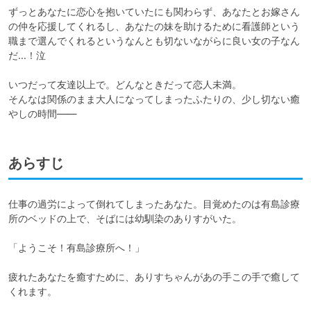
ずっとあなたに恋心を抱いていたにも関わらず、あなたとお嫁さん
の仲を応援してくれるし、あなたの妹を助けるために看護師という
職まで選んでくれるというなんとも切ないながらに良い女の子なん
だ…！泣

いつだって友達以上で。どんなときだって恋人未満。

そんなは関係のまま大人になってしまったふたりの、少し切ない癒
やしの時間――
あらすじ
仕事の過労によって倒れてしまったあなた。目覚めたのは有島診療
所のベッドの上で、そばには幼馴染のありすがいた。

「ようこそ！有島診療所へ！」

疲れたあなたを癒すために、ありすちゃんがあの手この手で癒して
くれます。