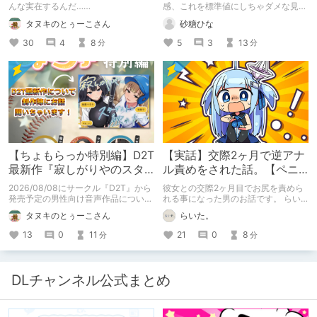
んな実在するんだ……
感、これを標準値にしちゃダメな見本
かも
タヌキのとぅーこさん
砂糖ひな
30
4
8
5
3
13
分
分
【ちょもらっか特別編】D2T
【実話】交際2ヶ月で逆アナ
最新作『寂しがりやのスタ
ル責めをされた話。【ペニ
ーダストと触れあって』制
バン】
2026/08/08にサークル『D2T』から
彼女との交際2ヶ月目でお尻を責めら
作陣にインタビュー！🎤
発売予定の男性向け音声作品について
れる事になった男のお話です。 らい
逆神ラニさんと不束こけしさんにお話
た。のエチエチ体験談#2【逆アナ
タヌキのとぅーこさん
らいた。
聞いちゃいました！夏コミに関する告
ル】
知もあります！
13
0
11
21
0
8
分
分
DLチャンネル公式まとめ