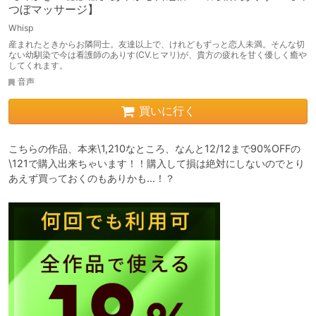
つぼマッサージ】
Whisp
産まれたときからお隣同士。友達以上で、けれどもずっと恋人未満。そんな切
ない幼馴染で今は看護師のありす(CV.ヒマリ)が、貴方の疲れを甘く優しく癒や
してくれます。
音声
買いに行く
こちらの作品、本来\1,210なところ、なんと12/12まで90%OFFの
\121で購入出来ちゃいます！！購入して損は絶対にしないのでとり
あえず買っておくのもありかも…！？