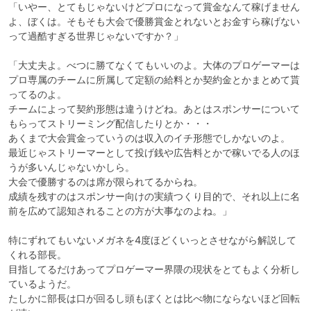
「いやー、とてもじゃないけどプロになって賞金なんて稼げません
よ、ぼくは。そもそも大会で優勝賞金とれないとお金すら稼げない
って過酷すぎる世界じゃないですか？」

「大丈夫よ。べつに勝てなくてもいいのよ。大体のプロゲーマーは
プロ専属のチームに所属して定額の給料とか契約金とかまとめて貰
ってるのよ。

チームによって契約形態は違うけどね。あとはスポンサーについて
もらってストリーミング配信したりとか・・・

あくまで大会賞金っていうのは収入のイチ形態でしかないのよ。

最近じゃストリーマーとして投げ銭や広告料とかで稼いでる人のほ
うが多いんじゃないかしら。

大会で優勝するのは席が限られてるからね。

成績を残すのはスポンサー向けの実績つくり目的で、それ以上に名
前を広めて認知されることの方が大事なのよね。」

特にずれてもいないメガネを4度ほどくいっとさせながら解説して
くれる部長。

目指してるだけあってプロゲーマー界隈の現状をとてもよく分析し
ているようだ。

たしかに部長は口が回るし頭もぼくとは比べ物にならないほど回転