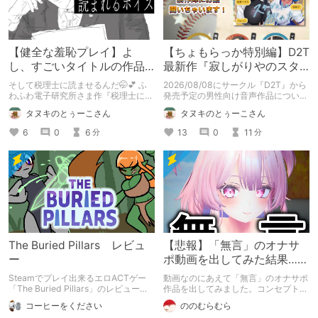
【健全な羞恥プレイ】よ
【ちょもらっか特別編】D2T
し、すごいタイトルの作品
最新作『寂しがりやのスタ
をまた買おう。【湧き上が
ーダストと触れあって』制
そして税理士に読ませるんだ🤭💕 ふ
2026/08/08にサークル『D2T』から
る不健全な気持ち】
作陣にインタビュー！🎤
わふわ電子研究所さま作『税理士に購
発売予定の男性向け音声作品について
入履歴読まれるボイス』の感想レビュ
逆神ラニさんと不束こけしさんにお話
タヌキのとぅーこさん
タヌキのとぅーこさん
ーです！
聞いちゃいました！夏コミに関する告
知もあります！
6
0
6
13
0
11
分
分
The Buried Pillars レビュ
【悲報】「無言」のオナサ
ー
ポ動画を出してみた結果……
Steamでプレイ出来るエロACTゲー
動画なのにあえて「無言」のオナサポ
「The Buried Pillars」のレビューで
作品を出してみました。コンセプト通
す。
りのものは作れたのですが、肝心の売
コーヒーをください
ののむらむら
上がね……