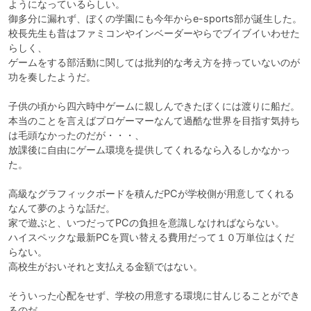
ようになっているらしい。

御多分に漏れず、ぼくの学園にも今年からe-sports部が誕生した。

校長先生も昔はファミコンやインベーダーやらでブイブイいわせた
らしく、

ゲームをする部活動に関しては批判的な考え方を持っていないのが
功を奏したようだ。

子供の頃から四六時中ゲームに親しんできたぼくには渡りに船だ。

本当のことを言えばプロゲーマーなんて過酷な世界を目指す気持ち
は毛頭なかったのだが・・・、

放課後に自由にゲーム環境を提供してくれるなら入るしかなかっ
た。

高級なグラフィックボードを積んだPCが学校側が用意してくれる
なんて夢のような話だ。

家で遊ぶと、いつだってPCの負担を意識しなければならない。

ハイスペックな最新PCを買い替える費用だって１０万単位はくだ
らない。

高校生がおいそれと支払える金額ではない。

そういった心配をせず、学校の用意する環境に甘んじることができ
るのだ。
