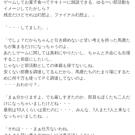
ゲームしてお菓子食べてテキトーに雑談できる、ゆるーい部活動を
イメージしてたかしら？

残念だけどそれは幻想よ。ファイナル幻想よ。」

「・・・してました。」

「でしょ？だからちゃんと引き締めないと甘い考えを持った馬鹿た
ちが集まるだけになっちゃうのよ。

あたしゲームに関しては真剣にやりたいし、ちゃんと大会にも出場
すること前提にしたいし、

じゃないと部活動としての体裁も保てないしね。

安くない部費を調達してるんだから。馬鹿たちのたまり場にするた
めに何十万も使ってＰＣ調達してないのよ。

・・・おわかり？」

「まぁ分かりますよ。でも厳しすぎたのか、部員もぼくたち二人だ
けになっちゃいましたけどね・・・

最初は10人くらいは居たのに・・・、みんな、1人また1人と来なく
なっちゃいましたね。」

「それは・・・まぁ仕方ないわね。

そもそも甘い考えのやつらには来てほしくないし。
