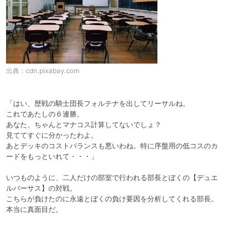
出典：
cdn.pixabay.com
「はい、歴戦の騎士団長フォルテナを出してリーサルね。

これであたしの６連勝。

あなた、ちゃんとマナコス計算してないでしょ？

見ててすぐに分かったわよ。

あとデッキのコストバランスも悪いわね。特に序盤用の低コスのカ
ードをもっといれて・・・」

いつものように、二人だけの部室で行われる部長とぼくの【デュエ
ルバーサス】の対戦。

こちらが負けたのに永遠とぼくの負け要因を分析してくれる部長。

本当に真面目だ。
