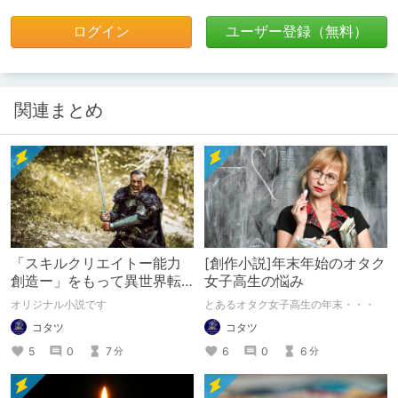
ログイン
ユーザー登録（無料）
関連まとめ
「スキルクリエイトー能力
[創作小説]年末年始のオタク
創造ー」をもって異世界転
女子高生の悩み
生したのに魔力が低すぎて
オリジナル小説です
とあるオタク女子高生の年末・・・
何も出来ない男の話
コタツ
コタツ
5
0
7
6
0
6
分
分