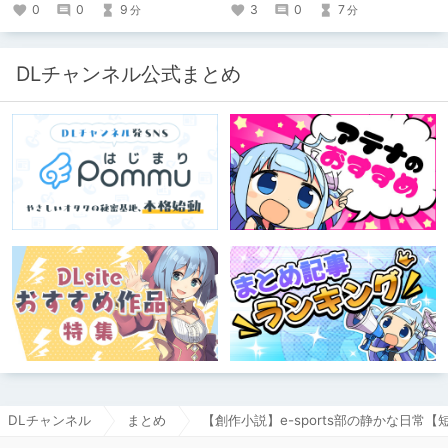
0
0
9
3
0
7
分
分
DLチャンネル公式まとめ
DLチャンネル
まとめ
【創作小説】e-sports部の静かな日常【