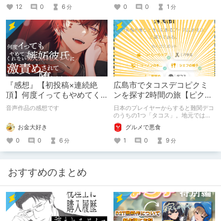
12
0
6
0
0
1
分
分
『感想』【初投稿×連続絶
広島市でタコスデコピクミ
頂】何度イってもやめてく
ンを探す2時間の旅【ピクミ
れない嫉妬彼氏に激責めさ
ンブルーム / Pikmin
音声作品の感想です
日本のプレイヤーからすると難関デコ
れて堕とされる。
Bloom】
のうちの1つ「タコス」。地元では見
つけられなかった男が広島で探す旅を
お金大好き
グルメで悪食
お送りします。ねくすと5月のテーマ
「お出かけの記録」。
0
0
6
1
0
9
分
分
おすすめのまとめ