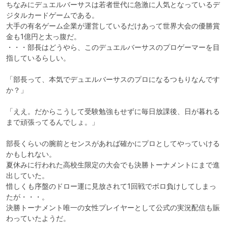
ちなみにデュエルバーサスは若者世代に急激に人気となっているデ
ジタルカードゲームである。

大手の有名ゲーム企業が運営しているだけあって世界大会の優勝賞
金も1億円と太っ腹だ。

・・・部長はどうやら、このデュエルバーサスのプロゲーマーを目
指しているらしい。

「部長って、本気でデュエルバーサスのプロになるつもりなんです
か？」

「ええ。だからこうして受験勉強もせずに毎日放課後、日が暮れる
まで頑張ってるんでしょ。」

部長くらいの腕前とセンスがあれば確かにプロとしてやっていける
かもしれない。

夏休みに行われた高校生限定の大会でも決勝トーナメントにまで進
出していた。

惜しくも序盤のドロー運に見放されて1回戦でボロ負けしてしまっ
たが・・・。

決勝トーナメント唯一の女性プレイヤーとして公式の実況配信も賑
わっていたようだ。
