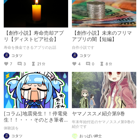
【創作小説】寿命売却アプ
【創作小説】未来のフリマ
リ【ディストピア社会】
アプリの闇【短編】
寿命を換金できるアプリのお話
自作小説です
コタツ
コタツ
7
3
21
4
0
8
分
分
[コラム]地震発生！！停電発
ヤマノススメ紹介第9巻
生！！・・・そのとき筆者
年末年始付近のヤマノススメ第9巻の
は・・・[体験談]
紹介です
体験談を
コタツ
おっぱい紳士