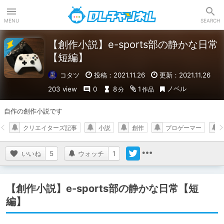
DLチャンネル
MENU
SEARCH
【創作小説】e-sports部の静かな日常
【短編】
コタツ
投稿：2021.11.26
更新：2021.11.26
ノベル
203 view
0
8
1
分
作品
自作の創作小説です
クリエイターズ記事
小説
創作
プロゲーマー
いいね
5
ウォッチ
1
【創作小説】e-sports部の静かな日常【短
編】