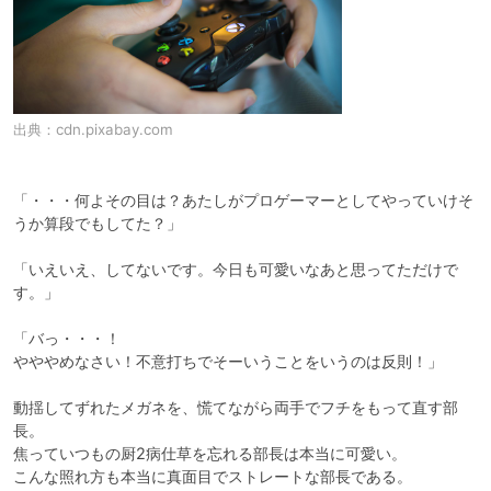
出典：
cdn.pixabay.com
「・・・何よその目は？あたしがプロゲーマーとしてやっていけそ
うか算段でもしてた？」

「いえいえ、してないです。今日も可愛いなあと思ってただけで
す。」

「バっ・・・！

やややめなさい！不意打ちでそーいうことをいうのは反則！」

動揺してずれたメガネを、慌てながら両手でフチをもって直す部
長。

焦っていつもの厨2病仕草を忘れる部長は本当に可愛い。

こんな照れ方も本当に真面目でストレートな部長である。
