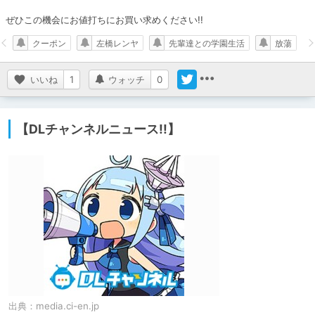
ぜひこの機会にお値打ちにお買い求めください!!
クーポン
左橋レンヤ
先輩達との学園生活
放蕩
いいね
1
ウォッチ
0
【DLチャンネルニュース!!】
出典：
media.ci-en.jp