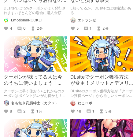
クーポンはいくらお得なの
ないと損する事実
か?
DLsiteでは15%クーポンがよく発行さ
L知ってるか。DLsiteには攻略法があ
れます｡ ほとんどの場合に購入金額の
る
下限が設けられているので､それに合
EmotionalROCKET
エトランゼ
わせてまとめ買いしがちです｡ では､
15%クーポンで私達はどれくらい得を
4
0
2
5
1
2
分
分
しているのでしょうか? 買い物をする
際に便利な早見表を作ってみました｡
クーポンが残ってる人は今
DLsiteでクーポン獲得方法
のうちに使いましょう！
が変更！メリットとデメリ
【クーポン使用時の条件変
ットを解説
クーポンは早く使おう+これからのク
DLsiteのクーポン獲得方法が「クーポ
更間近】
ーポンはポイント払いがお得かも！
ン獲得ページ」から欲しいクーポンだ
というお話です。 ※あくまで筆者の考
けを手動で獲得する方式に変更されま
名も無き変態紳士（カタメ）
ねこロボ
えであり、人によっては異なる場合が
した 変更後のメリットとデメリット
あります。
について解説していきたいと思います
8
2
1
48
1
3
分
分