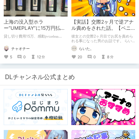
上海の没入型ホラ
【実話】交際2ヶ月で逆アナ
ー”UMEPLAY”に15万円払っ
ル責めをされた話。【ペニ
たら、2作品とも号泣した※
バン】
貸し切り費用15万、感動𝓹𝓻𝓲𝓬𝓮𝓵𝓮𝓼𝓼....
彼女との交際2ヶ月目でお尻を責めら
ネタバレなし
れる事になった男のお話です。 らい
た。のエチエチ体験談#2【逆アナ
チャオチー
らいた。
ル】
5
0
12
20
0
8
分
分
DLチャンネル公式まとめ