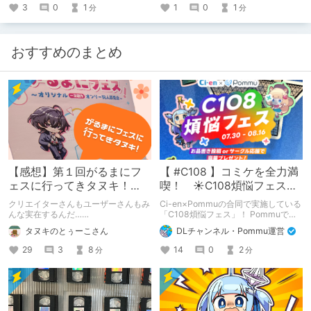
用でなんと20％OFFで購入頂けます
理子ちゃんがイク!!』 販売価格 2,420
3
0
1
1
0
1
分
分
クーポン使用には 【1円以上のマン
円 → 80％OFFの 484円と 大変お求
ガ・CG・イラスト有料作品を3作品以
めやすくなっております! 年に1度のお
上の同時購入】という条件があります
得すぎる 26日（日）までの4日間限定
が えっちマンガ・CG・イラスト作品
セールです!! どうぞお見逃しなく!!
おすすめのまとめ
が大豊作の今 悩む必要がないほど 二
次元を心より愛する紳士諸兄垂涎の作
品が目白押しですよ
【感想】第１回がるまにフ
【 #C108 】コミケを全力満
ェスに行ってきタヌキ！
喫！ ☀C108煩悩フェス☀
【レポ】
Pommu版のご案内
クリエイターさんもユーザーさんもみ
Ci-en×Pommuの合同で実施している
んな実在するんだ……
「C108煩悩フェス」！ Pommuでの
参加方法について、改めてこちらでも
タヌキのとぅーこさん
DLチャンネル・Pommu運営
ご案内いたします！
29
3
8
14
0
2
分
分