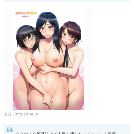
出典：
img.dlsite.jp
ＣＯＭＩＣ阿吽誌上で人気を博したＪＫハーレム連載