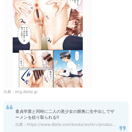
出典：
img.dlsite.jp
童貞卒業と同時に二人の美少女の膣奥に生中出しでザ
ーメンを絞り取られる!!
出典：
https://www.dlsite.com/books/work/=/product_id/BJ284854.html