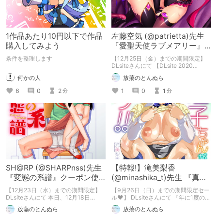
1作品あたり10円以下で作品
左藤空気 (@patrietta)先生
購入してみよう
『愛聖天使ラブメアリー』
クーポンで50%OFFキャンペ
条件を整理します
【12月25日（金）までの期間限定】
ーン!
DLsiteさんにて 【DLsite 2020
selection】キャンペーン開催中!! 左藤
何かの人
放蕩のとんぬら
空気先生の単行本 『愛聖天使ラブメ
アリー ～悪性受胎～』も 販売価格
6
0
2
1
0
1
分
分
1,100円 → クーポン使用で50%OFFと
大変お求めやすくなっております!! ぜ
ひこの機会に お値打ちにお買い求め
ください!!
SH@RP (@SHARPnss)先生
【特報!】滝美梨香
『変態の系譜』クーポン使
(@minashika_t)先生 『真理
用で20％OFF!!
子ちゃんがイク!』80％OFF
【12月23日（水）までの期間限定】
【9月26日（日）までの期間限定セー
セール♥
DLsiteさんにて 本日、12月18日
ル♥】 DLsiteさんにて 『年に1度の富
（金）より販売が開始された SH@RP
士美コミックス感謝祭り!!』大好評開
放蕩のとんぬら
放蕩のとんぬら
先生の 『変態の系譜』が クーポン使
催中! 滝美梨香 先生の電子単行本 『真