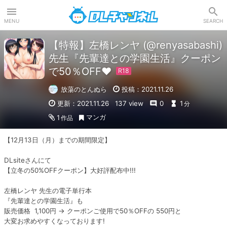
DLチャンネル
MENU
SEARCH
【特報】左橋レンヤ (@renyasabashi)
先生『先輩達との学園生活』クーポン
で50％OFF♥
放蕩のとんぬら
投稿：2021.11.26
更新：2021.11.26
137 view
0
1
分
マンガ
1
作品
【12月13日（月）までの期間限定】

DLsiteさんにて

【立冬の50%OFFクーポン】大好評配布中!!!

左橋レンヤ 先生の電子単行本

『先輩達との学園生活』も

販売価格  1,100円 → クーポンご使用で50％OFFの 550円と

大変お求めやすくなっております!
