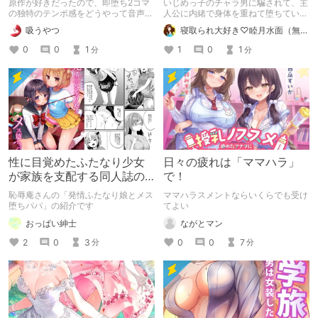
原作が好きだったので、即堕ち2コマ
いじめっ子のチャラ男に騙されて、主
堕ちてしまう！
の独特のテンポ感をどうやって音声化
人公に内緒で身体を重ねて堕ちていき
するのかとても気になっていました
雄の格の違いを分からされる『ボクを
吸うやつ
寝取られ大好き♡睦月水面（無様や洗脳シチュも好きだよっ！）
が、想像をはるかに凌駕する傑作でし
イジメるアイツに寝取られちゃうボク
た!!
の父さん』の紹介まとめです
0
0
1
1
0
1
分
分
性に目覚めたふたなり少女
日々の疲れは「ママハラ」
が家族を支配する同人誌の
で！
紹介
恥辱庵さんの「発情ふたなり娘とメス
ママハラスメントならいくらでも受け
堕ちパパ」の紹介です
てよい
おっぱい紳士
ながとマン
2
0
3
0
0
7
分
分