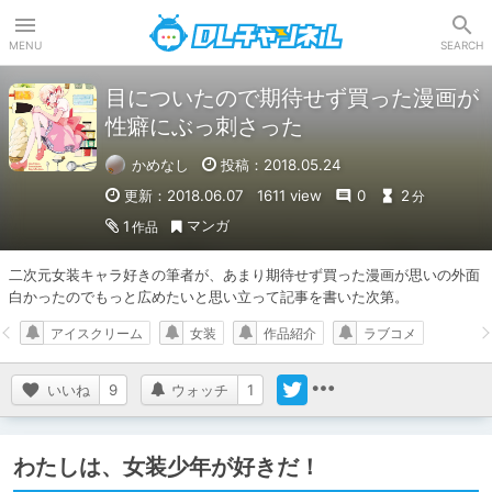
DLチャンネル
MENU
SEARCH
目についたので期待せず買った漫画が
性癖にぶっ刺さった
かめなし
投稿：2018.05.24
更新：2018.06.07
1611 view
0
2
分
マンガ
1
作品
二次元女装キャラ好きの筆者が、あまり期待せず買った漫画が思いの外面
白かったのでもっと広めたいと思い立って記事を書いた次第。
アイスクリーム
女装
作品紹介
ラブコメ
いいね
9
ウォッチ
1
わたしは、女装少年が好きだ！