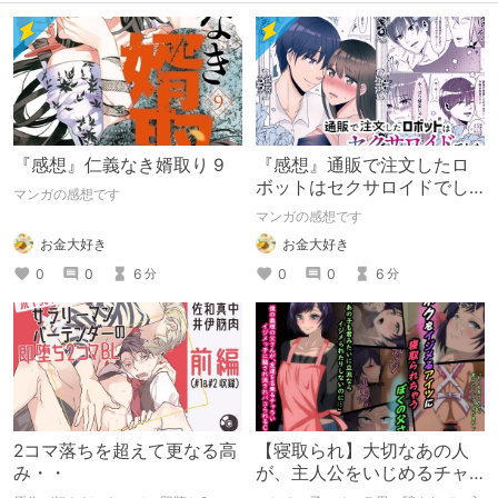
『感想』仁義なき婿取り 9
『感想』通販で注文したロ
ボットはセクサロイドでし
マンガの感想です
た～そんなに優しく犯さな
マンガの感想です
いで～
お金大好き
お金大好き
0
0
6
0
0
6
分
分
2コマ落ちを超えて更なる高
【寝取られ】大切なあの人
み・・
が、主人公をいじめるチャ
ラ男に騙されて媚び媚びに