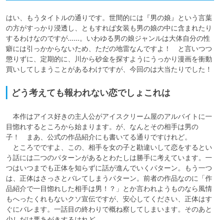
はい、もうタイトルの通りです。世間的には『男の娘』という言葉
の方がすっかり浸透し、ともすれば女装も男の娘の中に含まれたり
するわけなのですが……。いわゆる男の娘ジャンルは大体自分の性
癖には引っかからないため、ただの地雷なんですよ！　と言いつつ
懲りずに、定期的に、川から砂金を探すようにうっかり漫画を衝動
買いしてしまうことがあるわけですが、今回のは大当たりでした！
どう考えても報われない恋でしょこれは
　本作はアイス好きの主人公がアイスクリーム屋のアルバイトに一
目惚れするところから始まります。が、なんとその相手は男の
子！　まあ、公式の作品紹介にも書いてる通りですけれど。

　ところでですよ、この、相手を女の子と勘違いして恋をするとい
う話には二つのパターンがあるとわたしは勝手に考えています。一
つはいつまでも正体を知らずに話が進んでいくパターン。もう一つ
は、正体はさっさとバレてしまうパターン。前者の作品なのに「作
品紹介で一目惚れした相手は男！？」とか言われようものなら風情
もへったくれもないクソ宣伝ですが、安心してください、正体はす
ぐにバレます。一話目の終わりで概ね察してしまいます。そのあと
少しだけ悪あがきするけれど。
