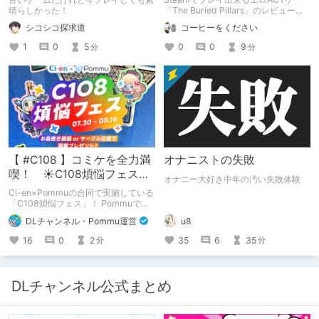
晴らしかった！
「The Buried Pillars」のレビューで
す。
シコシコ探求道
コーヒーをください
1
0
5
0
0
9
分
分
【 #C108 】コミケを全力満
オナニストの失敗
喫！ ☀C108煩悩フェス☀
オナニー大好き中年の汚い失敗体験
Pommu版のご案内
Ci-en×Pommuの合同で実施している
「C108煩悩フェス」！ Pommuでの
参加方法について、改めてこちらでも
DLチャンネル・Pommu運営
u8
ご案内いたします！
16
0
2
35
6
35
分
分
DLチャンネル公式まとめ