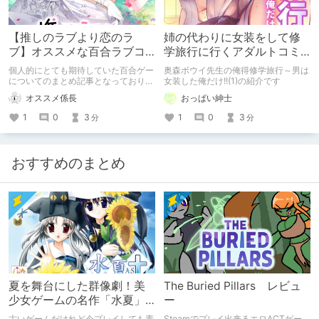
【推しのラブより恋のラ
姉の代わりに女装をして修
ブ】オススメな百合ラブコ
学旅行に行くアダルトコミ
メ！「PCゲーム」「ロープ
ックの紹介
個人的にとても期待していた百合ゲー
奥森ボウイ先生の俺得修学旅行～男は
ライス」
についてのまとめ記事となっておりま
女装した俺だけ!!(1)の紹介です
す！
オススメ係長
おっぱい紳士
1
0
3
1
0
3
分
分
おすすめのまとめ
夏を舞台にした群像劇！美
The Buried Pillars レビュ
少女ゲームの名作「水夏」
ー
を今こそ！
古いゲームだけれど今プレイしても素
Steamでプレイ出来るエロACTゲー