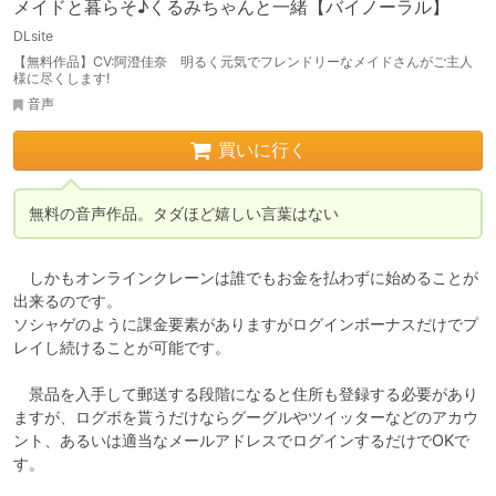
メイドと暮らそ♪くるみちゃんと一緒【バイノーラル】
DLsite
【無料作品】CV:阿澄佳奈 明るく元気でフレンドリーなメイドさんがご主人
様に尽くします!
音声
買いに行く
無料の音声作品。タダほど嬉しい言葉はない
　しかもオンラインクレーンは誰でもお金を払わずに始めることが
出来るのです。

ソシャゲのように課金要素がありますがログインボーナスだけでプ
レイし続けることが可能です。

　景品を入手して郵送する段階になると住所も登録する必要があり
ますが、ログボを貰うだけならグーグルやツイッターなどのアカウ
ント、あるいは適当なメールアドレスでログインするだけでOKで
す。
