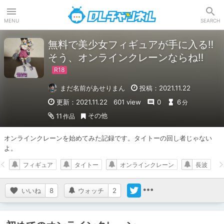
DLチャンネル
MENU
SEARCH
無料で美少女フィギュアが手に入る‼
そう、オンラインクレーンならね‼
まだ名前があせりまん
投稿：2021.11.22
更新：2021.11.22
601 view
0
6
分
その他
11
作品
オンラインクレーンを始めてみた記録です。タイトーの回し者じゃない
よ。
フィギュア
タイトー
オンラインクレーン
長波
いいね
8
ウォッチ
2