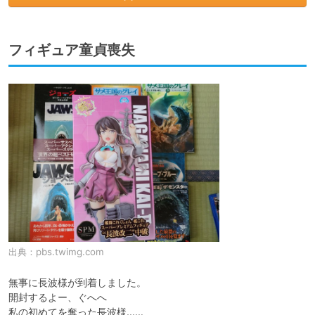
フィギュア童貞喪失
出典：
pbs.twimg.com
無事に長波様が到着しました。

開封するよー、ぐへへ

私の初めてを奪った長波様……