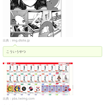
出典：
img.dlsite.jp
こういうやつ
出典：
pbs.twimg.com