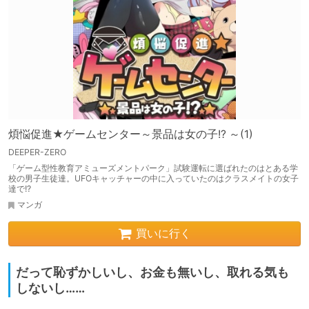
煩悩促進★ゲームセンター～景品は女の子!? ～(1)
DEEPER-ZERO
「ゲーム型性教育アミューズメントパーク」試験運転に選ばれたのはとある学
校の男子生徒達。UFOキャッチャーの中に入っていたのはクラスメイトの女子
達で!?
マンガ
買いに行く
だって恥ずかしいし、お金も無いし、取れる気も
しないし……