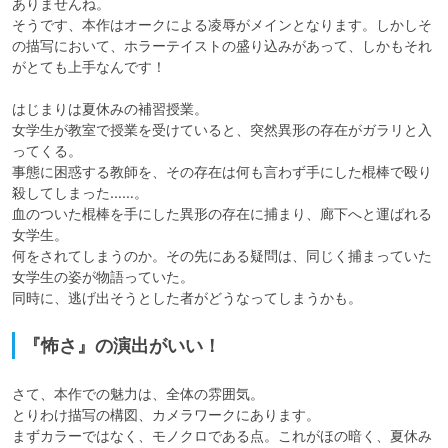
ありませんね。

そうです、本作はオークによる凌辱がメインとなります。しかしそ
の描写において、ホラーテイストの盛り込みがあって、しかもそれ
がとても上手なんです！

はじまりは夏休みの補習授業。

女学生が教室で授業を受けていると、突然異形の存在がガラリと入
ってくる。

事態に困惑する教師を、その存在は何も言わず手にした棍棒で殴り
殺してしまった……。

血のついた棍棒を手にした異形の存在に捕まり、廊下へと運ばれる
女学生。

何をされてしまうのか。その先にある疑問は、同じく捕まっていた
女学生の姿が物語っていた。

同時に、逃げ出そうとした者がどうなってしまうかも。
『怖さ』の演出がいい！
さて、本作での魅力は、全体の雰囲気。

とりわけ描写の構図、カメラワークにあります。

まずカラーではなく、モノクロである点。これがほの暗く、夏休み