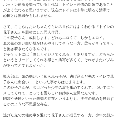
ボットン便所を知っている世代は、トイレ＝恐怖の対象であること
がよく伝わると思いますが、現在のトイレは非常に明るく清潔で、
恐怖とは無縁かもしれません。

さて、こちらはおいちゃんぐらいの世代にはよくわかる『トイレの
花子さん』を題材にした同人作品。

この花子さん、成長します。どれもエロくて、しかもエロイ。

血の気の無い白い肌がひんやりしてそうな一方、柔らかそうでそっ
と抱き着きたくなるんです。

ジャケットには「優しくイジメてくれる」とありますが、どちらか
というとリードしてくれる感じの描写が多くて、それがまたバブみ
があってとてもよかった。

導入部は、気の弱いいじめられっ子が、逃げ込んだ先のトイレで花
子さんに出会い……といった事からはじまります。

この花子さんが、涙目だった少年の涙を舐めてくれて、ついでにキ
スしてくれて、とっても愛らしいお姉さん全開なんです。

幽霊や妖怪といった未知の存在というよりも、少年の慰めを投影す
るかのような不思議な存在。

逃げた先での秘め事を通じて花子さんが成長する一方、少年の顔か