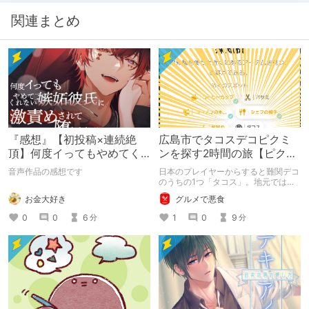
関連まとめ
『感想』【初投稿×連続絶
広島市でタコスデコピクミ
頂】何度イってもやめてく
ンを探す2時間の旅【ピクミ
れない嫉妬彼氏に激責めさ
ンブルーム / Pikmin
音声作品の感想です
日本のプレイヤーからすると難関デコ
れて堕とされる。
Bloom】
のうちの1つ「タコス」。地元では見
つけられなかった男が広島で探す旅を
お金大好き
グルメで悪食
お送りします。ねくすと5月のテーマ
「お出かけの記録」。
0
0
6
1
0
9
分
分