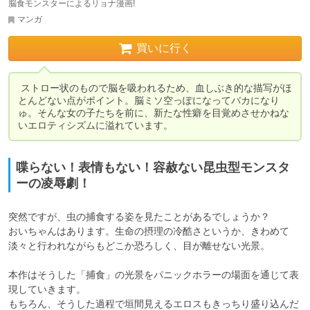
脳食モンスターによるリョナ漫画!
マンガ
買いに行く
 ストロー状のもので脳を吸われるため、血しぶき的な描写がほ
とんどない点がポイント。脳ミソ空っぽになってバカになり
ゅ。そんな女の子たちを前に、新たな性癖を目覚めさせかねな
いエロティシズムに溢れています。
喋らない！表情もない！容赦ない昆虫型モンスタ
ーの凌辱劇！
突然ですが、虫の捕食する姿を見たことがあるでしょうか？

おいちゃんはあります。生命の摂理の冷酷さというか、きわめて
淡々と行われながらもどこか恐ろしく、目が離せない光景。

本作はそうした「捕食」の光景をパニックホラーの場面を通じて表
現していきます。

もちろん、そうした過程で垣間見えるエロスもきっちり盛り込んだ