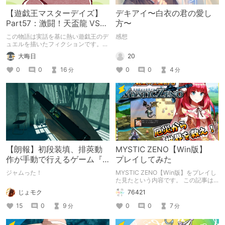
【遊戯王マスターデイズ】
デキアイ〜白衣の君の愛し
Part57：激闘！天盃龍 VS
方〜
千年D【架空デュエル】
この物語は実話を基に熱い遊戯王のデ
感想
ュエルを描いたフィクションです。
（自分用メモ：2025-05-14）
20
大晦日
0
0
4
0
0
16
分
分
【朗報】初段装填、排莢動
MYSTIC ZENO【Win版】
作が手動で行えるゲーム『
プレイしてみた
HOLE 』
ジャムった！
MYSTIC ZENO【Win版】をプレイし
た見たという内容です。 この記事は
通常のクリエイターズ記事です。
じょモク
76421
15
0
9
0
0
7
分
分