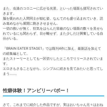
また、虫達のコロニーに広がる光景。といった場面も描写されてい
きます。

脳を吸われた人間同士が励む姿。なんてのも盛り込まれていき、読
み進めながら展開に飽きさせません。

一切の救いが無く、狂気をはらんだ容赦のない場面の数々を見せら
れているにも関わらず、目が離せず、また少しだけ興奮している自
分がいる。

『BRAIN EATER STAGE1』では既刊4作に加え、最新話を加えて
の総集編として。

またストーリーとしても一区切りしたところでリリースされていま
す。

エロさもさることながら、シンプルに続きを見てみたいと思ってし
まう……。
性癖体験！アンビリーバボー！
さて、これまでに紹介した作品ですが、実はおいちゃん元々はおね