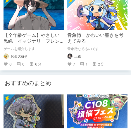
【全年齢ゲーム】やさしい
音象徴 かわいい響きを考
黒縄ーイマジナリーフレン
えてみる
ドの「彼」と過ごすおぼん
ゲームを紹介します
音象徴なるものです
やすみー
お金大好き
上都
0
0
6
7
1
2
分
分
おすすめのまとめ