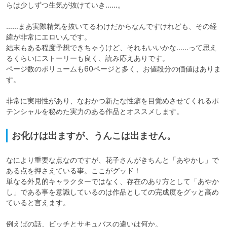
らは少しずつ生気が抜けていき……。

……まあ実際精気を抜いてるわけだからなんですけれども、その経
緯が非常にエロいんです。

結末もある程度予想できちゃうけど、それもいいかな……って思え
るくらいにストーリーも良く、読み応えありです。

ページ数のボリュームも60ページと多く、お値段分の価値はありま
す。

非常に実用性があり、なおかつ新たな性癖を目覚めさせてくれるポ
テンシャルを秘めた実力のある作品とオススメします。
お化けは出ますが、うんこは出ません。
なにより重要な点なのですが、花子さんがきちんと「あやかし」で
ある点を押さえている事。ここがグッド！

単なる外見的キャラクターではなく、存在のあり方として「あやか
し」である事を意識しているのは作品としての完成度をグッと高め
ていると言えます。

例えばの話、ビッチとサキュバスの違いは何か。
