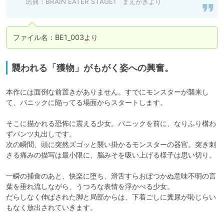
出典：BRAIN EATER STAGE1 まえがきより
ファイル名：BE1_003より
襲われる「獲物」がもがく姿への興奮。
本作には面倒な前置きがありません。すでにモンスターが襲来し
て、パニックに陥ってる場面からスタートします。

そこに描かれる恐怖に震える少女。パニックを前に、なりふり構わ
ずパンツ丸出しです。

次の瞬間、頭に突然ズゴッと襲い掛かるモンスターの器官。突き刺
さる痛みの描写は最小限に、脳みそを吸い上げる様子は思い切り。

一瞬の捕食のあと、快楽に堕ち、滑舌すらおぼつかぬ意味不明の言
葉を垂れ流しながら、うつろな表情を浮かべる少女。

だらしなく伸ばされた脚と局部からは、下着ごしに糞尿が恥じらい
もなく放出されていきます。
