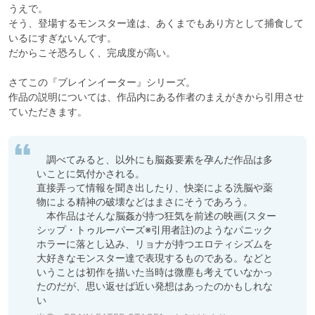
うえで。

そう、登場するモンスター達は、あくまでもあり方として捕食して
いるにすぎないんです。

だからこそ恐ろしく、完成度が高い。

さてこの『ブレインイーター』シリーズ。

作品の説明については、作品内にある作者のまえがきから引用させ
　調べてみると、以外にも脳姦要素を孕んだ作品は多
いことに気付かされる。

直接弄って情報を聞き出したり、快楽による洗脳や薬
物による精神の破壊などはまさにそうであろう。

　本作品はそんな脳姦が持つ狂気を前述の映画(スター
シップ・トゥルーパーズ※引用者註)のようなパニック
ホラーに落とし込み、リョナが持つエロティシズムを
大好きなモンスター達で表現するものである。などと
いうことは初作を描いた当時は微塵も考えていなかっ
たのだが、思い返せば近い発想はあったのかもしれな
い