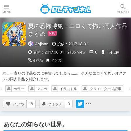
DLチャンネル
MENU
SEARCH
夏の恐怖特集！エロくて怖い同人作品
まとめ
Aojisan
投稿：2017.08.01
更新：2017.08.01
2105 view
0
1
分以内
マンガ
4
作品
ホラー寄りの作品なのに興奮してしまう……。そんなエロくて怖いオスス
メの同人作品を紹介します。
ホラー
マンガ
イラスト集
クリエイターズ記事
いいね
18
ウォッチ
0
あなたの知らない世界。