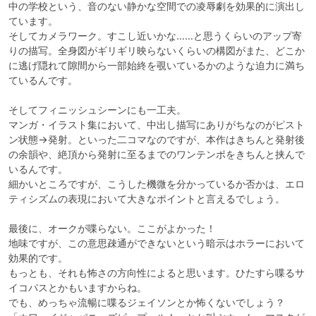
中の学校という、音のない静かな空間での凌辱劇を効果的に演出し
ています。

そしてカメラワーク。すこし近いかな……と思うくらいのアップ寄
りの描写。全身図がギリギリ映らないくらいの構図がまた、どこか
に逃げ隠れて隙間から一部始終を覗いているかのような迫力に満ち
ているんです。

そしてフィニッシュシーンにも一工夫。

マンガ・イラスト集において、中出し描写にありがちなのがピスト
ン状態→発射。といった二コマなのですが、本作はきちんと発射後
の余韻や、絶頂から発射に至るまでのワンテンポをきちんと挟んで
いるんです。

細かいところですが、こうした機微を分かっているか否かは、エロ
ティシズムの表現において大きなポイントと言えるでしょう。

最後に、オークが喋らない。ここがよかった！

地味ですが、この意思疎通ができないという暗示はホラーにおいて
効果的です。

もっとも、それも怖さの方向性によると思います。ひたすら喋るサ
イコパスとかもいますからね。

でも、めっちゃ流暢に喋るジェイソンとか怖くないでしょう？
