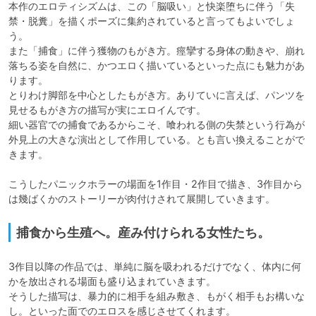
本作のエロティシズムは、この「脳吸い」と快楽堕ちに伴う「失
禁・脱糞」を描くポーズに集約されていると言ってもよいでしょ
う。

また「捕食」に伴う獲物のもがき方。痙攣する身体の動きや、崩れ
落ちる姿を自然に、かつエロく描いているといった点にも魅力があ
ります。

とりわけ脚部を中心としたもがき方。ありていに言えば、パンツを
見せるもがき方の描写が実にエロイんです。

細い器官での捕食であるからこそ、喰われる側の失禁という行為が
外見上の大きな演出として作用している。とも言い換えることがで
きます。

こうしたパニックホラーの場面を1作目・2作目で描き、3作目から
捕食から生殖へ。産み付けられる女性たち。
3作目以降の作品では、単純に脳を吸われるだけでなく、体内に何
かを放出される場面も盛り込まれていきます。

そうした描写は、暴力的に相手を組み敷き、もがく相手もお構いな
し。といった面でのエロスを感じさせてくれます。
