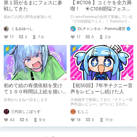
第１回がるまにフェスに参
【 #C108 】コミケを全力満
戦してきた
喫！ ☀C108煩悩フェス☀
Pommu版のご案内
初めての同人即売会参加レポ。
Ci-en×Pommuの合同で実施している
「C108煩悩フェス」！ Pommuでの
参加方法について、改めてこちらでも
くるみゆべし
DLチャンネル・Pommu運営
ご案内いたします！
17
2
7
17
0
2
分
分
初めて絵の有償依頼を受け
【祝50回】7年半チクニー音
て１００時間以上絵を描い
声をレビューし続けた人
た話
全然わらえねー話をします
大体隔月で投稿してきた『チクニー音
声作品レビュー』がついに【その
50】を迎えました！ 約7年半チクニー
三代目しこぼうず
むしこ
し続け、おシコり報告をしてきただけ
ですけど記念は記念。 皆様への感謝
43
6
9
18
0
11
分
分
を伝えたり、これまでの投稿を振り返
ります。