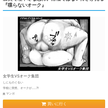
『喋らないオーク』
女学生VSオーク集団
しにものぐるい
学校に突然、オークが……?!
マンガ
買いに行く