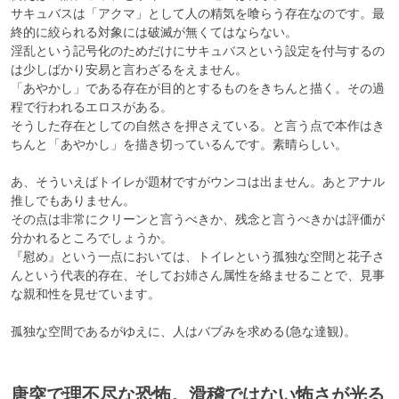
サキュバスは「アクマ」として人の精気を喰らう存在なのです。最
終的に絞られる対象には破滅が無くてはならない。

淫乱という記号化のためだけにサキュバスという設定を付与するの
は少しばかり安易と言わざるをえません。

「あやかし」である存在が目的とするものをきちんと描く。その過
程で行われるエロスがある。

そうした存在としての自然さを押さえている。と言う点で本作はき
ちんと「あやかし」を描き切っているんです。素晴らしい。

あ、そういえばトイレが題材ですがウンコは出ません。あとアナル
推しでもありません。

その点は非常にクリーンと言うべきか、残念と言うべきかは評価が
分かれるところでしょうか。

『慰め』という一点においては、トイレという孤独な空間と花子さ
んという代表的存在、そしてお姉さん属性を絡ませることで、見事
な親和性を見せています。

唐突で理不尽な恐怖。滑稽ではない怖さが光る