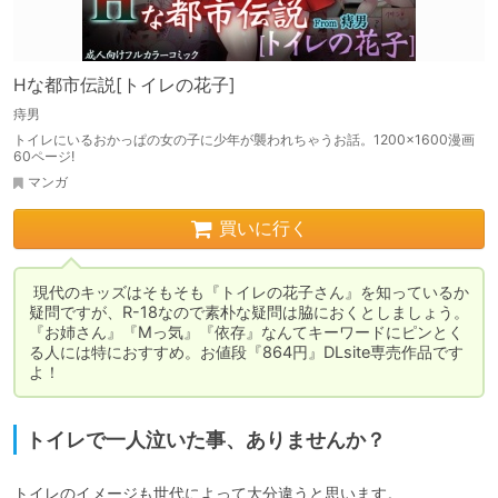
Hな都市伝説[トイレの花子]
痔男
トイレにいるおかっぱの女の子に少年が襲われちゃうお話。1200×1600漫画
60ページ!
マンガ
買いに行く
 現代のキッズはそもそも『トイレの花子さん』を知っているか
疑問ですが、R-18なので素朴な疑問は脇におくとしましょう。
『お姉さん』『Mっ気』『依存』なんてキーワードにピンとく
る人には特におすすめ。お値段『864円』DLsite専売作品です
よ！
トイレで一人泣いた事、ありませんか？
トイレのイメージも世代によって大分違うと思います。
