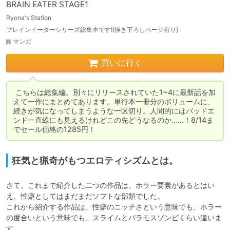
BRAIN EATER STAGE1
Ryona's Station
ブレインイーターシリーズ総集本です!{描き下ろしページ有り}
マンガ
買いに行く
 こちらは総集編。別々にリリースされていた1~4に最新話を加
えて一作にまとめてあります。単行本一冊分のボリュームに、
続きが気になってしまうような一区切り。人間的にはバッドエ
ンド一直線にも見えるけれどこの先どうなるのか……！8/14ま
でセール価格の1285円！
狂気と猟奇がもつエロティシズムとは。
さて。これまで紹介した二つの作品は、ホラー要素があるとはい
え、性癖としてはまだまだソフトな部類でした。

これから紹介する作品は、性癖のニッチさという意味でも、ホラー
の度合いという意味でも、スライムとバラモスゾンビくらい違いま
す。
