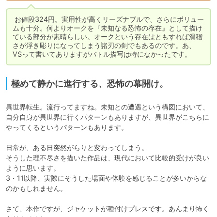
 お値段324円。実用性が高くリーズナブルで、さらにボリュー
ムも十分。何よりオークを『未知なる恐怖の存在』として描け
ている部分が素晴らしい。オークという存在はともすれば滑稽
さが浮き彫りになってしまう諸刃の剣でもあるのです。あ、
極めて静かに進行する、恐怖の幕開け。
異世界転生。流行ってますね。未知との遭遇という構図において、
自分自身が異世界に行くパターンもありますが、異世界がこちらに
やってくるというパターンもあります。

日常が、ある日突然がらりと変わってしまう。

そうした理不尽さを描いた作品は、現代において比較的受けが良い
ように思います。

3・11以降、実際にそうした場面や体験を感じることが多いからな
のかもしれません。

さて、本作ですが、ジャケットが種付けプレスです。あんまり怖く