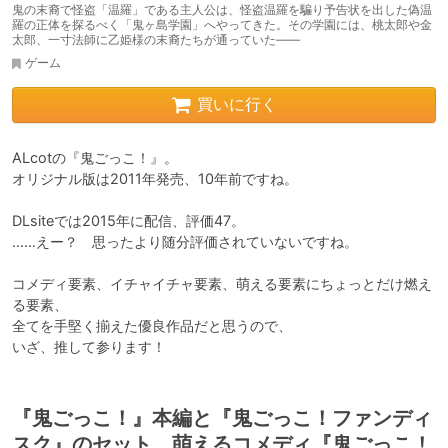
鬼の末裔で怪盗「温羅」である主人公は、怪盗温羅を騙り予告状を出した偽温
羅の正体を探るべく「鬼ヶ島学園」へやってきた。その学園には、桃太郎や金
太郎、一寸法師に乙姫様の末裔たちが通っていた――
ゲーム
買いに行く
ALcotの『鬼ごっこ！』。

オリジナル版は2011年発売、10年前ですね。

DLsiteでは2015年に配信、評価47。

……えー？　思ったより随分評価されていないですね。

コメディ要素、イチャイチャ要素、萌える要素にちょっとだけ燃え
る要素、

全てを手堅く揃えた優良作品だと思うので、

いざ、推して参ります！
『鬼ごっこ！』本編と『鬼ごっこ！ファンディ
スク』のセット、萌えるコメディ『鬼ごっこ！