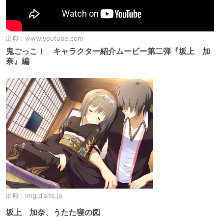
出典：
www.youtube.com
鬼ごっこ！ キャラクター紹介ムービー第二弾『坂上 加
奈』編
出典：
img.dlsite.jp
坂上 加奈、うたた寝の図