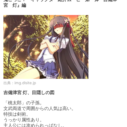
宮 灯』編
出典：
img.dlsite.jp
吉備津宮 灯、目隠しの図
「桃太郎」の子孫。

文武両道で周囲からの人気は高い。

特技は剣術。

うっかり属性あり。

主人公には攻められっぱなし。
