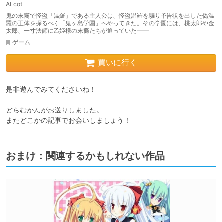
ALcot
鬼の末裔で怪盗「温羅」である主人公は、怪盗温羅を騙り予告状を出した偽温
羅の正体を探るべく「鬼ヶ島学園」へやってきた。その学園には、桃太郎や金
太郎、一寸法師に乙姫様の末裔たちが通っていた――
ゲーム
買いに行く
是非遊んでみてくださいね！

どらむかんがお送りしました。

またどこかの記事でお会いしましょう！
おまけ：関連するかもしれない作品