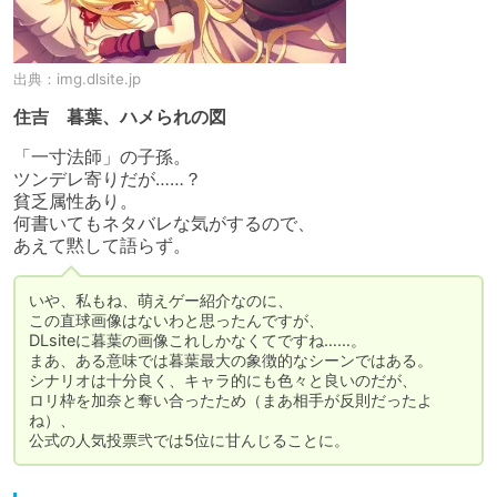
出典：
img.dlsite.jp
住吉 暮葉、ハメられの図
「一寸法師」の子孫。

ツンデレ寄りだが……？

貧乏属性あり。

何書いてもネタバレな気がするので、

あえて黙して語らず。
いや、私もね、萌えゲー紹介なのに、

この直球画像はないわと思ったんですが、

DLsiteに暮葉の画像これしかなくてですね……。

まあ、ある意味では暮葉最大の象徴的なシーンではある。

シナリオは十分良く、キャラ的にも色々と良いのだが、

ロリ枠を加奈と奪い合ったため（まあ相手が反則だったよ
ね）、

公式の人気投票弐では5位に甘んじることに。