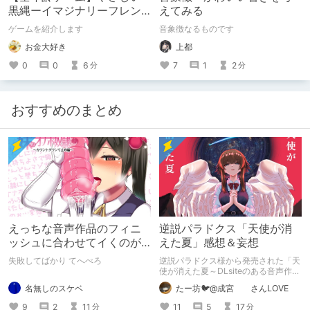
黒縄ーイマジナリーフレン
えてみる
ドの「彼」と過ごすおぼん
ゲームを紹介します
音象徴なるものです
やすみー
お金大好き
上都
0
0
6
7
1
2
分
分
おすすめのまとめ
えっちな音声作品のフィニ
逆説パラドクス「天使が消
ッシュに合わせてイくのが
えた夏」感想＆妄想
下手すぎる【失敗した話】
失敗してばかり てへぺろ
逆説パラドクス様から発売された「天
使が消えた夏～DLsiteのある音声作品
について～」の感想です。 妄想も多
名無しのスケベ
たー坊🐦@成宮 さんLOVE
いです。
9
2
11
11
5
17
分
分