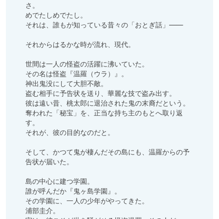
さ。

めでたしめでたし。

それは、誰もが知っている昔々の「おとぎ話」――

それからはるかな時が流れ、現代。

世間は一人の怪盗の活躍に沸いていた。

その名は怪盗『温羅（ウラ）』。

神出鬼没にして大胆不敵。

盗む相手に予告状を送り、華麗な技で盗み出す。

彼は遠い昔、桃太郎に退治された鬼の末裔だという。

奪われた「秘宝」を、正当な持ち主のもとへ取り返
す。

それが、彼の目的なのだと。

そして、かつて鬼が棲んだその島にも、温羅からの予
告状が届いた。

島の中心に建つ学園。

誰が呼んだか『鬼ヶ島学園』。

その学園に、一人の少年がやってきた。

浦部圭介。
