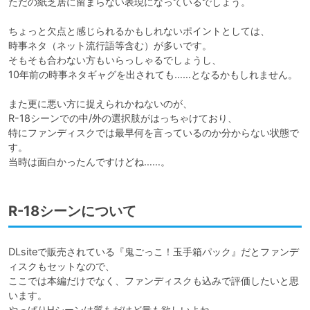
ただの紙芝居に留まらない表現になっているでしょう。

ちょっと欠点と感じられるかもしれないポイントとしては、

時事ネタ（ネット流行語等含む）が多いです。

そもそも合わない方もいらっしゃるでしょうし、

10年前の時事ネタギャグを出されても……となるかもしれません。

また更に悪い方に捉えられかねないのが、

R-18シーンでの中/外の選択肢がはっちゃけており、

特にファンディスクでは最早何を言っているのか分からない状態で
す。

当時は面白かったんですけどね……。
R-18シーンについて
DLsiteで販売されている『鬼ごっこ！玉手箱パック』だとファンデ
ィスクもセットなので、

ここでは本編だけでなく、ファンディスクも込みで評価したいと思
います。

やっぱりHシーンは質もだけど量も欲しいよね。
