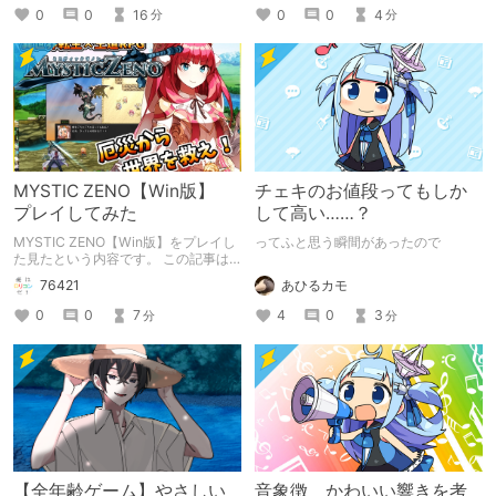
0
0
4
0
0
16
分
分
MYSTIC ZENO【Win版】
チェキのお値段ってもしか
プレイしてみた
して高い……？
MYSTIC ZENO【Win版】をプレイし
ってふと思う瞬間があったので
た見たという内容です。 この記事は
通常のクリエイターズ記事です。
あひるカモ
76421
4
0
3
0
0
7
分
分
【全年齢ゲーム】やさしい
音象徴 かわいい響きを考