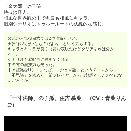
「金太郎」の子孫。

特技は怪力。

和風な世界観の中でも最も和風なキャラ。

個別シナリオはトゥルールートの伏線的な感じ。
公式の人気投票弐では2位獲得だけど、

実質1位みたいなものだよね、という気もする。

キャラとキャラが良く（変な表現だけどクリアすれば分か
る）、

シナリオも感動的に締めてくれる。

中の方の演技力も光った。

中々複雑なHシーンなど、「おとぎ話」というテーマから、

「不思議」を求めた一部プレイヤーからは好評だったのではな
いだろうか。
「一寸法師」の子孫、住吉 暮葉 （CV：青葉りん
ご）