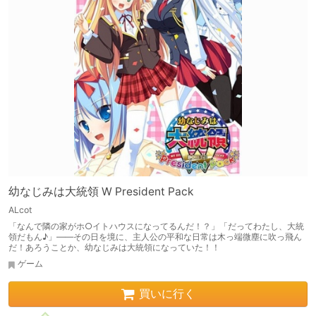
幼なじみは大統領 W President Pack
ALcot
「なんで隣の家がホ○イトハウスになってるんだ！？」「だってわたし、大統
領だもん♪」――その日を境に、主人公の平和な日常は木っ端微塵に吹っ飛ん
だ！あろうことか、幼なじみは大統領になっていた！！
ゲーム
買いに行く