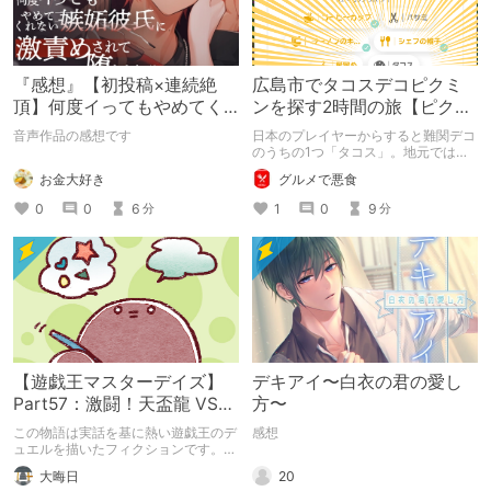
『感想』【初投稿×連続絶
広島市でタコスデコピクミ
頂】何度イってもやめてく
ンを探す2時間の旅【ピクミ
れない嫉妬彼氏に激責めさ
ンブルーム / Pikmin
音声作品の感想です
日本のプレイヤーからすると難関デコ
れて堕とされる。
Bloom】
のうちの1つ「タコス」。地元では見
つけられなかった男が広島で探す旅を
お金大好き
グルメで悪食
お送りします。ねくすと5月のテーマ
「お出かけの記録」。
0
0
6
1
0
9
分
分
【遊戯王マスターデイズ】
デキアイ〜白衣の君の愛し
Part57：激闘！天盃龍 VS
方〜
千年D【架空デュエル】
この物語は実話を基に熱い遊戯王のデ
感想
ュエルを描いたフィクションです。
（自分用メモ：2025-05-14）
20
大晦日