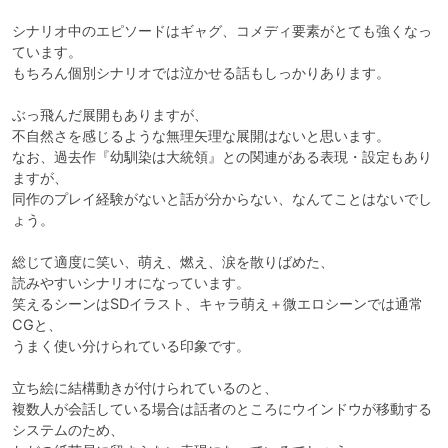
シナリオ中のエピソードはギャグ、コメディ要素がとても強くなっ
ています。

もちろん個別シナリオでは泣かせる話もしっかりあります。

ぶっ飛んだ展開もありますが、

不自然さを感じるような無理矢理な展開はないと思います。

なお、過去作『幼馴染は大統領』との関連がある表現・設定もあり
ますが、

同作のプレイ経験がないと話が分からない、なんてことはないでし
ょう。

総じて適度に笑い、萌え、燃え、涙を散りばめた、

読みやすいシナリオになっています。

笑えるシーンはSDイラスト、キャラ萌え＋微エロシーンでは通常
CGと、

うまく使い分けられている印象です。

立ち絵に結構動きが付けられているのと、

複数人が会話している場合は話者のところにウインドウが移動する
システムのため、
