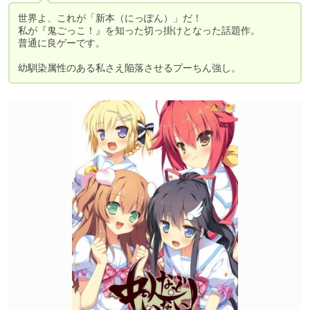
世界よ、これが「新本（にっぽん）」だ！

私が『鬼ごっこ！』を知った切っ掛けとなった話題作。

普通に良ゲーです。

幼馴染属性のある私さえ陥落させるプーちん強し。