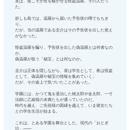
実は、彼こそが世を騒がせる怪盗温羅、その人だっ
た。

折しも島では、温羅から届いた予告状の噂でもちき
り。

だが、当の温羅である圭介はその予告状を出した覚え
がなかった。

怪盗温羅を騙り、予告状を出した偽温羅とは何者なの
か。

偽温羅が狙う「秘宝」とは何なのか。

圭介は正体を隠しながら、昼は学生として、夜は怪盗
として、偽温羅や秘宝の情報を集めていく。

だが、その途上で気づいたことがあった。

学園には、かつて鬼を退治した桃太郎や金太郎、一寸
法師に乙姫様の末裔たちが通っていたのだ。

時代を越え、ご先祖様の因縁を越えて、いま彼女たち
との学生生活が始まる。

これは、とある学園を舞台とした、現代の「おとぎ
話」――