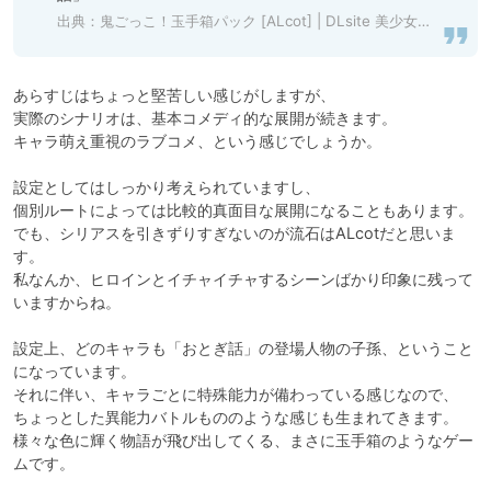
出典：
鬼ごっこ！玉手箱パック [ALcot] | DLsite 美少女ゲーム - R18
あらすじはちょっと堅苦しい感じがしますが、

実際のシナリオは、基本コメディ的な展開が続きます。

キャラ萌え重視のラブコメ、という感じでしょうか。

設定としてはしっかり考えられていますし、

個別ルートによっては比較的真面目な展開になることもあります。

でも、シリアスを引きずりすぎないのが流石はALcotだと思いま
す。

私なんか、ヒロインとイチャイチャするシーンばかり印象に残って
いますからね。

設定上、どのキャラも「おとぎ話」の登場人物の子孫、ということ
になっています。

それに伴い、キャラごとに特殊能力が備わっている感じなので、

ちょっとした異能力バトルもののような感じも生まれてきます。

様々な色に輝く物語が飛び出してくる、まさに玉手箱のようなゲー
ムです。