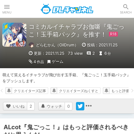
DLチャンネル
MENU
SEARCH
コミカルイチャラブお伽噺『鬼ごっ
こ！玉手箱パック』を推す！
どらむかん（OilDrum）
投稿：2021.11.25
更新：2021.11.25
73 view
2
6
分
ゲーム
4
作品
萌えて笑えるイチャラブが飛び出す玉手箱、『鬼ごっこ！玉手箱パック』
をプッシュします。
クリエイターズ記事
クリエイターズねくすと
もっと評価さ
いいね
2
ウォッチ
0
ALcot『鬼ごっこ！』はもっと評価されるべき