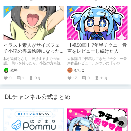
イラスト素人がサイズフェ
【祝50回】7年半チクニー音
チ小説の専属絵師になった
声をレビューし続けた人
お話
私が絵師となり、挫折するまでの物
大体隔月で投稿してきた『チクニー音
語。 興味を持ったら、小説の方も読
声作品レビュー』がついに【その
んで欲しいなって感じ 私の絵を使っ
50】を迎えました！ 約7年半チクニー
鉄棒
むしこ
てくれてる小説書きさんのページＵＲ
し続け、おシコり報告をしてきただけ
Ｌ
ですけど記念は記念。 皆様への感謝
9
1
9
17
0
11
分
分
https://www.pixiv.net/users/341489
を伝えたり、これまでの投稿を振り返
73/novels?p=1
ります。
DLチャンネル公式まとめ