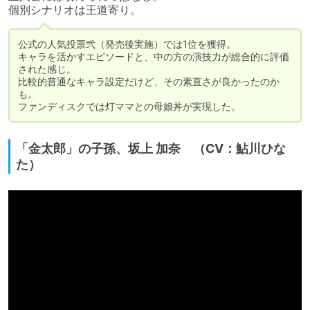
個別シナリオは王道寄り。
公式の人気投票弐（発売後実施）では1位を獲得。

キャラを活かすエピソードと、中の方の演技力が総合的に評価
された感じ。

比較的普通なキャラ設定だけど、その素直さが良かったのか
も。

ファンディスクでは灯ママとの母娘丼が実現した。
「金太郎」の子孫、坂上 加奈 （CV：鮎川ひな
た）