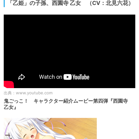
「乙姫」の子孫、西園寺 乙女 （CV：北見六花）
出典：
www.youtube.com
鬼ごっこ！ キャラクター紹介ムービー第四弾『西園寺
乙女』