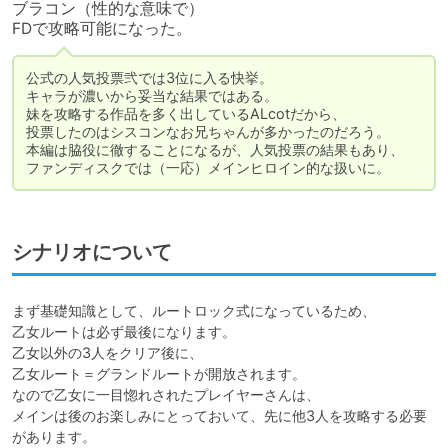
ブラコン（性的な意味で）

FDで攻略可能になった。
公式の人気投票弐では3位に入る快挙。

キャラが濃いから妥当な結果ではある。

妹を攻略する作品を多く出しているALcotだから、

投票したのはシスコンなお兄ちゃんが多かったのだろう。

本編は脇役に徹することになるが、人気投票の結果もあり、

ファンディスクでは（一応）メインヒロイン的な扱いに。
シナリオについて
まず基礎知識として、ルートロック式になっているため、

乙女ルートは必ず最後になります。

乙女以外の3人をクリア後に、

乙女ルート＝グランドルートが開放されます。

なので乙女に一目惚れされたプレイヤーさんは、

メインは後のお楽しみにとっておいて、先に他3人を攻略する必要
があります。
