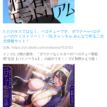
ただのキスではなく、ベロチューです。ダウナー×ベロチ
ューのケミストリー！！ - DLチャンネル みんなで作る二次
元情報サイト！
出典: https://ch.dlsite.com/matome/153143
インゴヒゴ様の新作、「ダウナーなシスターの“ベロチュー聖処
理”生活【バイノーラル】」の紹介です！！ CV 秋野かえで様！