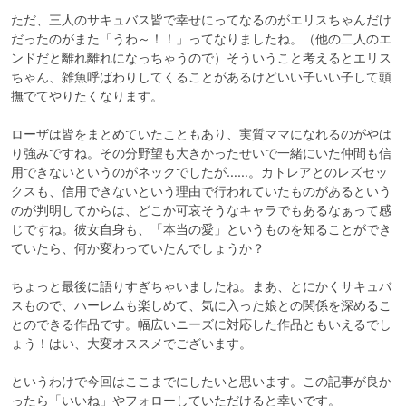
ただ、三人のサキュバス皆で幸せにってなるのがエリスちゃんだけ
だったのがまた「うわ～！！」ってなりましたね。（他の二人のエ
ンドだと離れ離れになっちゃうので）そういうこと考えるとエリス
ちゃん、雑魚呼ばわりしてくることがあるけどいい子いい子して頭
撫でてやりたくなります。

ローザは皆をまとめていたこともあり、実質ママになれるのがやは
り強みですね。その分野望も大きかったせいで一緒にいた仲間も信
用できないというのがネックでしたが……。カトレアとのレズセッ
クスも、信用できないという理由で行われていたものがあるという
のが判明してからは、どこか可哀そうなキャラでもあるなぁって感
じですね。彼女自身も、「本当の愛」というものを知ることができ
ていたら、何か変わっていたんでしょうか？

ちょっと最後に語りすぎちゃいましたね。まあ、とにかくサキュバ
スもので、ハーレムも楽しめて、気に入った娘との関係を深めるこ
とのできる作品です。幅広いニーズに対応した作品ともいえるでし
ょう！はい、大変オススメでございます。

というわけで今回はここまでにしたいと思います。この記事が良か
ったら「いいね」やフォローしていただけると幸いです。
