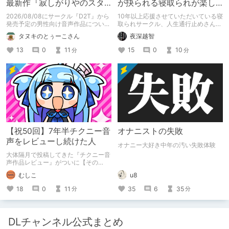
最新作『寂しがりやのスタ
が抉られる寝取られが楽し
ーダストと触れあって』制
めるサークル
2026/08/08にサークル『D2T』から
10年以上応援させていただいている寝
作陣にインタビュー！🎤
発売予定の男性向け音声作品について
取られサークル、人生通行止めさんの
逆神ラニさんと不束こけしさんにお話
新作がとても良かったので、新作を中
タヌキのとぅーこさん
夜深越智
聞いちゃいました！夏コミに関する告
心に、このサークルのゲームを紹介し
知もあります！
たくて、記事を書かせていただく。
13
0
11
15
0
10
分
分
キミノオモイからずっと好きな熱心な
ファンとしての記事にどうか、お付き
合いいただきたい（2026年7月18日
微修正）
【祝50回】7年半チクニー音
オナニストの失敗
声をレビューし続けた人
オナニー大好き中年の汚い失敗体験
大体隔月で投稿してきた『チクニー音
声作品レビュー』がついに【その
50】を迎えました！ 約7年半チクニー
むしこ
u8
し続け、おシコり報告をしてきただけ
ですけど記念は記念。 皆様への感謝
18
0
11
35
6
35
分
分
を伝えたり、これまでの投稿を振り返
ります。
DLチャンネル公式まとめ