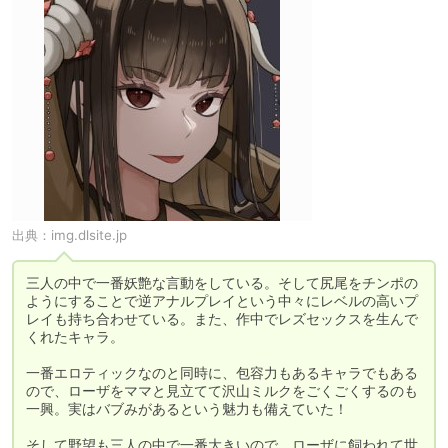
出典：
img.dlsite.jp
三人の中で一番妖艶な言動をしている。そして尻尾をチンポの
ようにすることで逆アナルプレイという中々にレベルの高いプ
レイも持ち合わせている。また、作中でレズセックスを生んで
くれたキャラ。

一番エロティックなのと同時に、包容力もあるキャラでもある
ので、ローザをママと見立てて沢山ミルクをごくごくするのも
一興。実はバブみがあるという魅力も備えていた！

そして野望も三人の中で一番大きいので、ローザに飼われて世