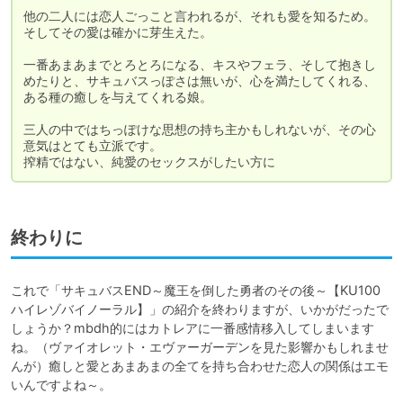
他の二人には恋人ごっこと言われるが、それも愛を知るため。
そしてその愛は確かに芽生えた。

一番あまあまでとろとろになる、キスやフェラ、そして抱きし
めたりと、サキュバスっぽさは無いが、心を満たしてくれる、
ある種の癒しを与えてくれる娘。

三人の中ではちっぽけな思想の持ち主かもしれないが、その心
意気はとても立派です。

搾精ではない、純愛のセックスがしたい方に
終わりに
これで「サキュバスEND～魔王を倒した勇者のその後～【KU100
ハイレゾバイノーラル】」の紹介を終わりますが、いかがだったで
しょうか？mbdh的にはカトレアに一番感情移入してしまいます
ね。（ヴァイオレット・エヴァーガーデンを見た影響かもしれませ
んが）癒しと愛とあまあまの全てを持ち合わせた恋人の関係はエモ
いんですよね～。
