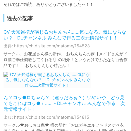
それではご精読、ありがとうございました～！！
過去の記事
CV 天知遥様が演じるおちんちん……気になる。気にならな
い？ - DLチャンネル みんなで作る二次元情報サイト！
出典: https://ch.dlsite.com/matome/154523
サークル、お花屋さん様の新作、 おちんちんの夢【メイドさんがド
ロ濃ご奉仕調教してくれる!】の紹介！というわけでふたなり百合作
品です！！ おちんちんしか勝たん！
ん？コッ●ロちゃん？（違うだろぉ？）いやいや、どう見
てもこれはコッ●ｒ…… - DLチャンネル みんなで作る二次
元情報サイト！
出典: https://ch.dlsite.com/matome/154815
サークル❤️おほおほ庵❤️ 様の新作「おほガキエルフ〜ドスケベ衣
装を身にまとった母性溢れる同棲エルフならではの人間の雌には決