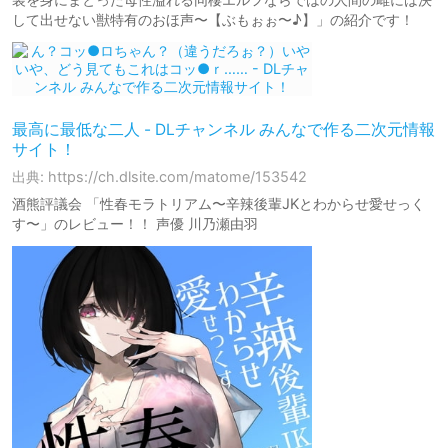
して出せない獣特有のおほ声〜【ぶもぉぉ〜♪】」の紹介です！
最高に最低な二人 - DLチャンネル みんなで作る二次元情報
サイト！
出典: https://ch.dlsite.com/matome/153542
酒熊評議会 「性春モラトリアム〜辛辣後輩JKとわからせ愛せっく
す〜」のレビュー！！ 声優 川乃瀬由羽