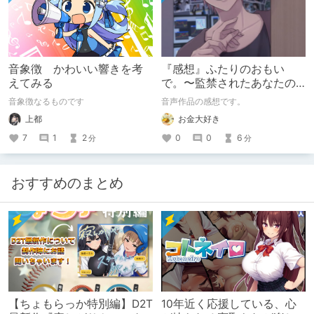
音象徴 かわいい響きを考
『感想』ふたりのおもい
えてみる
で。〜監禁されたあなたの
末路〜【がるまに限定特典
音象徴なるものです
音声作品の感想です。
付き】
上都
お金大好き
7
1
2
0
0
6
分
分
おすすめのまとめ
【ちょもらっか特別編】D2T
10年近く応援している、心