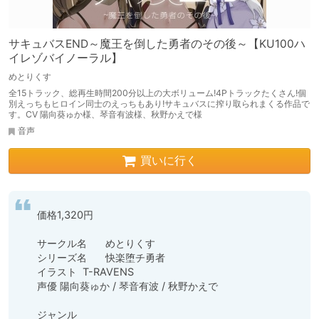
サキュバスEND～魔王を倒した勇者のその後～【KU100ハ
イレゾバイノーラル】
めとりくす
全15トラック、総再生時間200分以上の大ボリューム!4Pトラックたくさん!個
別えっちもヒロイン同士のえっちもあり!サキュバスに搾り取られまくる作品で
す。CV 陽向葵ゅか様、琴音有波様、秋野かえで様
音声
買いに行く
価格1,320円

サークル名	めとりくす

シリーズ名	快楽堕チ勇者

イラスト	T-RAVENS

声優	陽向葵ゅか / 琴音有波 / 秋野かえで

ジャンル	
