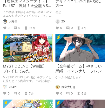
【遊戯王マスターデイズ】
デキアイ〜白衣の君の愛し
Part57：激闘！天盃龍 VS
方〜
千年D【架空デュエル】
この物語は実話を基に熱い遊戯王のデ
感想
ュエルを描いたフィクションです。
（自分用メモ：2025-05-14）
20
大晦日
0
0
4
0
0
16
分
分
MYSTIC ZENO【Win版】
【全年齢ゲーム】やさしい
プレイしてみた
黒縄ーイマジナリーフレン
ドの「彼」と過ごすおぼん
MYSTIC ZENO【Win版】をプレイし
ゲームを紹介します
やすみー
た見たという内容です。 この記事は
通常のクリエイターズ記事です。
お金大好き
76421
0
0
6
0
0
7
分
分