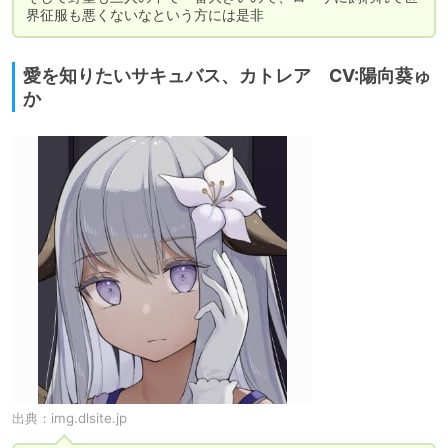
界征服も悪くないなという方には是非
愛を知りたいサキュバス、カトレア CV:陽向葵ゅ
か
出典：
img.dlsite.jp