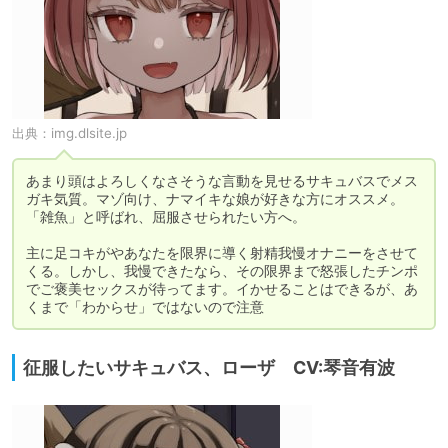
出典：
img.dlsite.jp
あまり頭はよろしくなさそうな言動を見せるサキュバスでメス
ガキ気質。マゾ向け、ナマイキな娘が好きな方にオススメ。
「雑魚」と呼ばれ、屈服させられたい方へ。

主に足コキがやあなたを限界に導く射精我慢オナニーをさせて
くる。しかし、我慢できたなら、その限界まで怒張したチンポ
でご褒美セックスが待ってます。イかせることはできるが、あ
くまで「わからせ」ではないので注意
征服したいサキュバス、ローザ CV:琴音有波