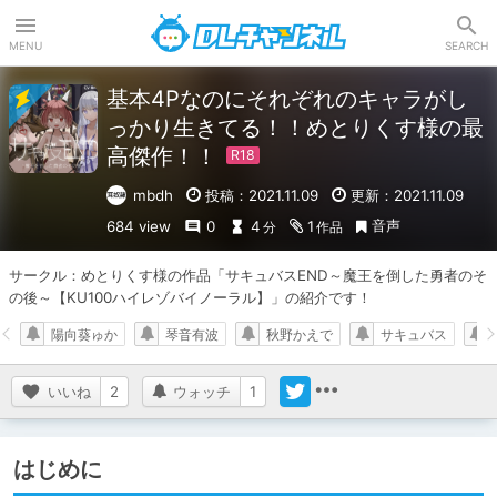
DLチャンネル
MENU
SEARCH
基本4Pなのにそれぞれのキャラがし
っかり生きてる！！めとりくす様の最
高傑作！！
mbdh
投稿：2021.11.09
更新：2021.11.09
音声
684 view
0
4
1
分
作品
サークル：めとりくす様の作品「サキュバスEND～魔王を倒した勇者のそ
の後～【KU100ハイレゾバイノーラル】」の紹介です！
陽向葵ゅか
琴音有波
秋野かえで
サキュバス
いいね
2
ウォッチ
1
はじめに