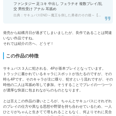
ファンタジー 足コキ 中出し フェラチオ 複数プレイ/乱
交 男性受け アナル 耳舐め
出典：
サキュバスEND～魔王を倒した勇者のその後～【KU100ハイレゾバイノーラル】 [めとりくす] | DLsite 同人 - R18
発売から結構月日が過ぎてしまいましたが、良作であることは間違
いない作品ですね。

それでは紹介の方へ、どうぞ！
この作品の特徴
サキュバス３人に犯される、4Pが基本プレイとなっています。

トラックに書かれているキャラにスポットが当たるのですが、その
時も4Pです。そのキャラが主に喋り、犯すという流れですが、その
時他の二人は耳舐め等して参加。そうすることでプレイの一つ一つ
が濃厚な快楽に包まれながらのものとなります。

とは言えこの作品の凄いところが、ちゃんとサキュバスにそれぞれ
のプレイの仕方や異なる思想や野望を持ち合わせているため、一人
ひとりがちゃんと生きてて埋もれることもなく、何よりそれに見合