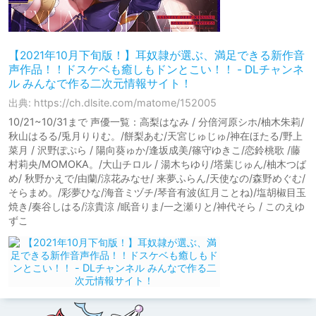
【2021年10月下旬版！】耳奴隷が選ぶ、満足できる新作音
声作品！！ドスケベも癒しもドンとこい！！ - DLチャンネ
ル みんなで作る二次元情報サイト！
出典: https://ch.dlsite.com/matome/152005
10/21~10/31まで 声優一覧：高梨はなみ / 分倍河原シホ/柚木朱莉/
秋山はるる/兎月りりむ。/餅梨あむ/天宮じゅじゅ/神在ほたる/野上
菜月 / 沢野ぽぷら / 陽向葵ゅか/逢坂成美/篠守ゆきこ/恋鈴桃歌 /藤
村莉央/MOMOKA。/大山チロル / 湯木ちゆり/塔葉じゅん/柚木つば
め/ 秋野かえで/由蘭/涼花みなせ/ 来夢ふらん/天使なの/森野めぐむ/
そらまめ。/彩夢ひな/海音ミヅチ/琴音有波(紅月ことね)/塩胡椒目玉
焼き/奏谷しはる/涼貴涼 /眠音りま/一之瀬りと/神代そら / このえゆ
ずこ