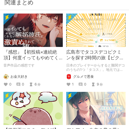
関連まとめ
『感想』【初投稿×連続絶
広島市でタコスデコピクミ
頂】何度イってもやめてく
ンを探す2時間の旅【ピクミ
れない嫉妬彼氏に激責めさ
ンブルーム / Pikmin
音声作品の感想です
日本のプレイヤーからすると難関デコ
れて堕とされる。
Bloom】
のうちの1つ「タコス」。地元では見
つけられなかった男が広島で探す旅を
お金大好き
グルメで悪食
お送りします。ねくすと5月のテーマ
「お出かけの記録」。
0
0
6
1
0
9
分
分