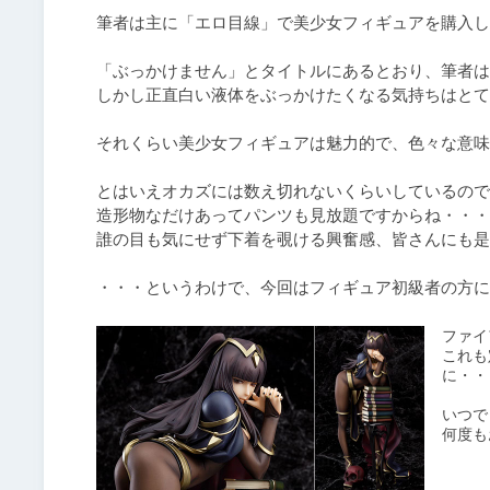
筆者は主に「エロ目線」で美少女フィギュアを購入し
「ぶっかけません」とタイトルにあるとおり、筆者は
しかし正直白い液体をぶっかけたくなる気持ちはとて
それくらい美少女フィギュアは魅力的で、色々な意味
とはいえオカズには数え切れないくらいしているので
造形物なだけあってパンツも見放題ですからね・・・

誰の目も気にせず下着を覗ける興奮感、皆さんにも是
ファイ
これも
に・・
いつで
何度も