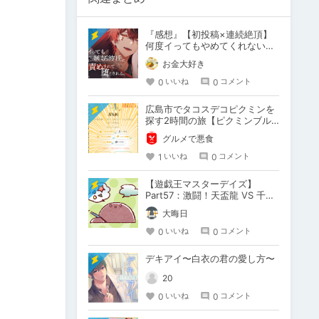
『感想』【初投稿×連続絶頂】
何度イってもやめてくれない嫉
妬彼氏に激責めされて堕とされ
お金大好き
る。
0
0
いいね
コメント
広島市でタコスデコピクミンを
探す2時間の旅【ピクミンブル
ーム / Pikmin Bloom】
グルメで悪食
1
0
いいね
コメント
【遊戯王マスターデイズ】
Part57：激闘！天盃龍 VS 千年
D【架空デュエル】
大晦日
0
0
いいね
コメント
デキアイ〜白衣の君の愛し方〜
20
0
0
いいね
コメント