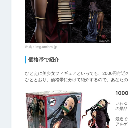
出典：
img.amiami.jp
価格帯で紹介
ひとえに美少女フィギュアといっても、2000円付近
10
いわゆ
の景品
最近で