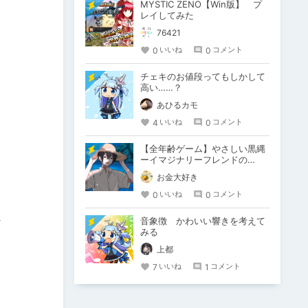
MYSTIC ZENO【Win版】 プ
レイしてみた
76421
0
0
いいね
コメント
チェキのお値段ってもしかして
高い……？
あひるカモ
4
0
いいね
コメント
【全年齢ゲーム】やさしい黒縄
ーイマジナリーフレンドの
「彼」と過ごすおぼんやすみー
お金大好き
0
0
いいね
コメント
音象徴 かわいい響きを考えて
ど
みる
上都
7
1
いいね
コメント