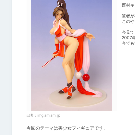
西村キヌ
筆者が
このや
今見て
200
今でも
出典：
img.amiami.jp
今回のテーマは美少女フィギュアです。
