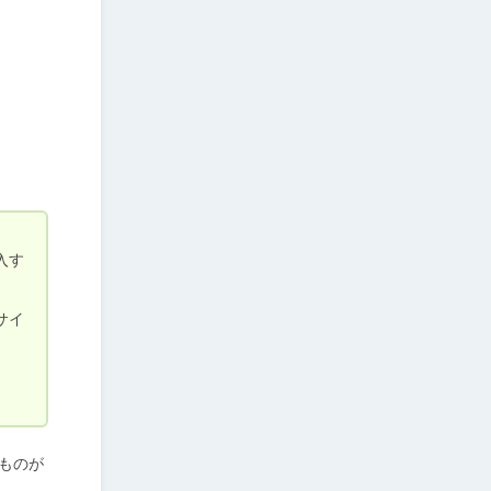
入す
サイ
ものが