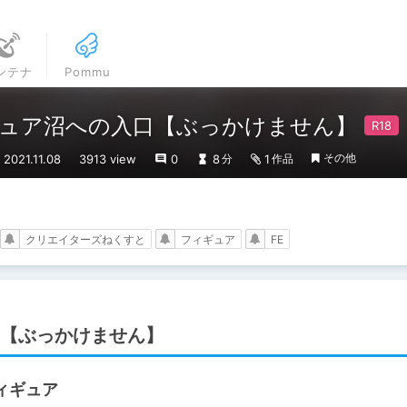
ンテナ
Pommu
ュア沼への入口【ぶっかけません】
その他
021.11.08
3913 view
0
8
1
分
作品
クリエイターズねくすと
フィギュア
FE
【ぶっかけません】
ィギュア