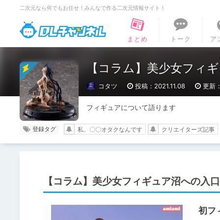
二次元なら何でもお任せ！みんなで作る二次元情報サイト！
DLチャンネル
まとめ
トーク
ア
【コラム】美少女フィギ
コタツ
投稿：2021.11.08
更新：2
フィギュアについて語ります
登録タグ
私、〇〇オタクなんです
クリエイターズ記事
【コラム】美少女フィギュア沼への入口
初フ