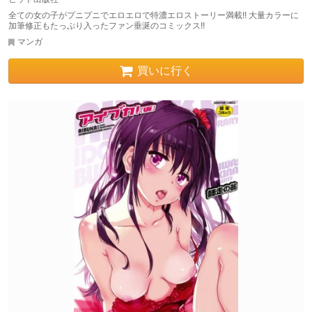
全ての女の子がプニプニでエロエロで特濃エロストーリー満載!! 大量カラーに
加筆修正もたっぷり入ったファン垂涎のコミックス!!
マンガ
買いに行く