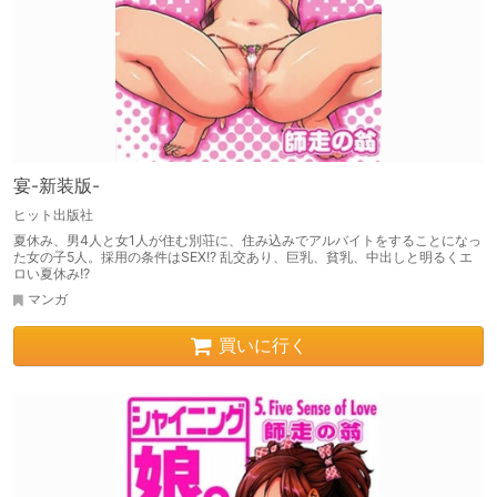
宴-新装版-
ヒット出版社
夏休み、男4人と女1人が住む別荘に、住み込みでアルバイトをすることになっ
た女の子5人。採用の条件はSEX!? 乱交あり、巨乳、貧乳、中出しと明るくエ
ロい夏休み!?
マンガ
買いに行く