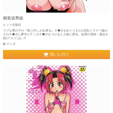
精装追男姐
ヒット出版社
ウブな男の子の『取り外しが出来る』チ●ポをめぐり3人の淫乱ドスケベ娘が
そのチ●ポに夢中に!? このチ●ポをつけると人格に変化、欲望の増加・暴走を
続けついには…!?
マンガ
買いに行く