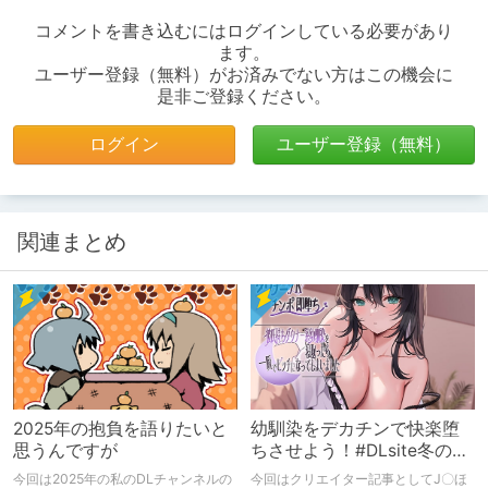
コメントを書き込むにはログインしている必要があり
ます。
ユーザー登録（無料）がお済みでない方はこの機会に
是非ご登録ください。
ログイン
ユーザー登録（無料）
関連まとめ
2025年の抱負を語りたいと
幼馴染をデカチンで快楽堕
思うんですが
ちさせよう！#DLsite冬のセ
ールで買ったもの
今回は2025年の私のDLチャンネルの
今回はクリエイター記事としてJ〇ほ