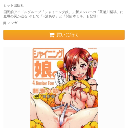
ヒット出版社
国民的アイドルグループ「シャイニング娘。」新メンバーの「茶魅川梨禍」に
魔辱の罠が迫る! そして「×浦あや」と「関節本ミキ」も登場!!
マンガ
買いに行く