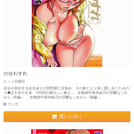
のせわすれ
ヒット出版社
自分が担任する女生徒との同性愛に目覚め、その娘とより深く愛し合うための
ち●ぽを生やす為、100回の膣出しに耐え…「女教師中善寺綾乃の淫鬱なこれ
から -前編-」「女教師中善寺綾乃の淫鬱なこれから -後編-」
マンガ
買いに行く