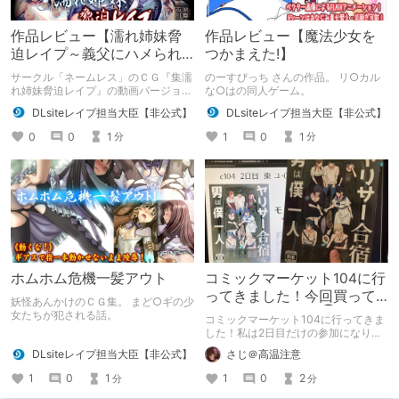
作品レビュー【濡れ姉妹脅
作品レビュー【魔法少女を
迫レイプ～義父にハメられ
つかまえた!】
た近所で有名な美人姉妹～
サークル「ネームレス」のＣＧ『集濡
のーすぴっち さんの作品。 リ○カル
(モーションコミック版)】
れ姉妹脅迫レイプ』の動画バージョ
な○はの同人ゲーム。
ン。
DLsiteレイプ担当大臣【非公式】
DLsiteレイプ担当大臣【非公式】
0
0
1
1
0
1
分
分
ホムホム危機一髪アウト
コミックマーケット104に行
ってきました！今回買って
妖怪あんかけのＣＧ集。 まど○ギの少
きた作品を紹介！③
女たちが犯される話。
コミックマーケット104に行ってきま
した！私は2日目だけの参加になりま
したが、やっぱり楽しかったです！
DLsiteレイプ担当大臣【非公式】
さじ＠高温注意
今回はその買ってきた新刊の紹介をし
たいと思います。 そして今回はその
1
0
1
1
0
2
分
分
第三弾！これで紹介は最後になります