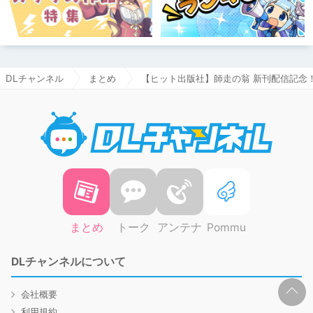
DLチャンネル
まとめ
【ヒット出版社】師走の翁 新刊配信記念！
DLチャ
まとめ
トーク
アンテナ
Pommu
DLチャンネルについて
会社概要
利用規約