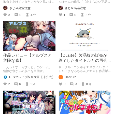
抱負を上げていきたいかなと思いま
んぽさんの作品「【止まらない下品オ
す。 自分の中で自分の出来る目標を
ホ声♪】ダウナーJKチンポ即堕ち～彼
さじ＠高温注意
さじ＠高温注意
決めていきたいと思います。
氏持ちダウナー系幼馴染を寝取ったら
一瞬でビッチになってしまいました
3
0
4
1
0
3
分
分
～」を紹介したいと思います。 彼氏
持ちの幼馴染を主人公のデカチンでオ
ホらせよう！
作品レビュー【アルプスと
【DLsite】製品版の販売が
危険な森】
終了したタイトルとの再会
【アンテナ】
「えっくす・らびっと」のゲーム。
サークル：コンボイ☆スタイル タイ
危険な森からの脱出を目指す。
トル：まなみちゃんクエスト 作品販
売日：2014.06.29（販売終了） 製品
DLsiteレイプ担当大臣【非公式】
Capture
版の販売が終了したタイトルの体験版
を中心に紹介しています。 体験版の
2
0
1
9
0
8
分
分
「ネタバレ」を含んだ内容をまとめて
いるので、苦手な方は注意して下さ
い。