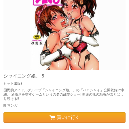
シャイニング娘。 5
ヒット出版社
国民的アイドルグループ「シャイニング娘。」の「ハロシャイ」公開収録in沖
縄。 過激さを増すゲームというの名の乱交ショー! 男達の魂の精液がほとばし
り続ける!!
マンガ
買いに行く