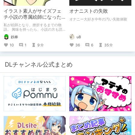
イラスト素人がサイズフェ
オナニストの失敗
チ小説の専属絵師になった
オナニー大好き中年の汚い失敗体験
お話
私が絵師となり、挫折するまでの物
語。 興味を持ったら、小説の方も読
んで欲しいなって感じ 私の絵を使っ
鉄棒
u8
てくれてる小説書きさんのページＵＲ
Ｌ
10
1
9
36
6
35
分
分
https://www.pixiv.net/users/341489
73/novels?p=1
DLチャンネル公式まとめ