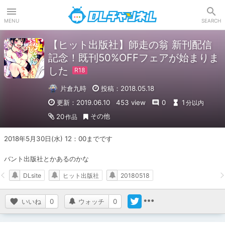
DLチャンネル
MENU
SEARCH
【ヒット出版社】師走の翁 新刊配信
記念！既刊50%OFFフェアが始まりま
した
片倉九時
投稿：2018.05.18
更新：2019.06.10
453 view
0
1
分以内
その他
20
作品
2018年5月30日(水) 12：00までです

バント出版社とかあるのかな
DLsite
ヒット出版社
20180518
いいね
0
ウォッチ
0