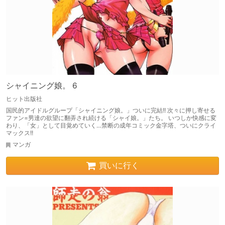
シャイニング娘。 6
ヒット出版社
国民的アイドルグループ「シャイニング娘。」ついに完結!! 次々に押し寄せる
ファン=男達の欲望に翻弄され続ける「シャイ娘。」たち。 いつしか快感に変
わり、「女」として目覚めていく…禁断の成年コミック金字塔、ついにクライ
マックス!!
マンガ
買いに行く