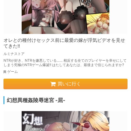
オレとの種付けセックス前に最愛の嫁が浮気ビデオを見せ
てきた!!
ルミナストア
NTRが好き、NTRを嫌悪している…… 相反する全てのプレイヤーを幸せにして
しまう究極のNTRゲーム爆誕!! はたしてあなたは、最後まで信じられますか?
ゲーム
買いに行く
幻想異種姦陵辱迷宮 -屈-