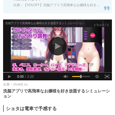
出典：
【10%OFF】洗脳アプリで高飛車なお嬢様を好き放題するシミュレーション [dobuworks] | DLsite 同人 - R18
出典：
chobit.cc
洗脳アプリで高飛車なお嬢様を好き放題するシミュレーシ
ョン
ショタは電車で予感する