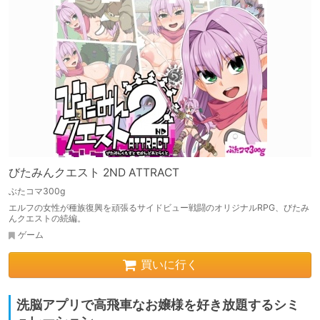
びたみんクエスト 2ND ATTRACT
ぶたコマ300g
エルフの女性が種族復興を頑張るサイドビュー戦闘のオリジナルRPG、びたみ
んクエストの続編。
ゲーム
買いに行く
洗脳アプリで高飛車なお嬢様を好き放題するシミ