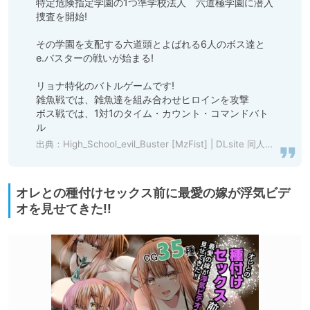
特定危険指定学園の1つ準学校法人　六道極学園に潜入
捜査を開始!

その学園を支配する六道頭とよばれる6人のボス達と

e.バスターの戦いが始まる!

リョナ特化のバトルゲームです!

雑魚戦では、雑魚達を組み合わせヒロインを攻撃

ボス戦では、1対1のタイム・カウント・コマンドバト
ル
出典：
High_School_evil_Buster [MzFist] | DLsite 同人 - R18
オレとの種付けセックス前に最愛の嫁が浮気ビデ
オを見せてきた!!