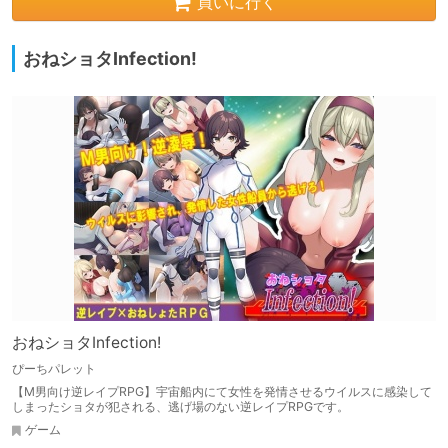
買いに行く
おねショタInfection!
おねショタInfection!
ぴーちパレット
【M男向け逆レイプRPG】宇宙船内にて女性を発情させるウイルスに感染して
しまったショタが犯される、逃げ場のない逆レイプRPGです。
ゲーム