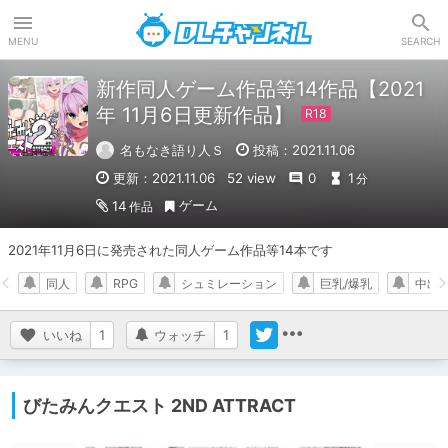
DLチャンネル
MENU
SEARCH
新作同人ゲーム作品等14作品【2021
年 11月6日更新作品】
名もなき語り人Ｓ
投稿：2021.11.06
更新：2021.11.06
52 view
0
1
分
ゲーム
14
作品
2021年11月6日に発売された同人ゲーム作品等14本です
同人
RPG
シュミレーション
巨乳/爆乳
中出
いいね
1
ウォッチ
1
びたみんクエスト 2ND ATTRACT