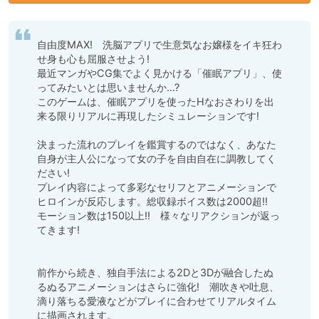
自由度MAX!　洗脳アプリで生意気なお嬢様をイキ狂わ
せ身も心も屈服させよう!

最近マンガやCG集でよく見かける「催眠アプリ」、使
ってみたいとは思いませんか…?

このゲームは、催眠アプリを使ったHなおさわりを出
来る限りリアルに再現したシミュレーションです!

決まった流れのプレイを鑑賞するのではなく、あなた
自身が主人公になって女の子を自由自在に調教してく
ださい!

プレイ内容によって多彩なセリフとアニメーションで
ヒロインが反応します。総収録ボイス数は2000超!!　
モーション数は150以上!!　様々なリアクションが返っ
てきます!

前作から続き、独自手法による2Dと3Dが融合したぬ
るぬるアニメーションはさらに強化!　潮吹きや吐息、
滴り落ちる愛液などがプレイに合わせてリアルタイム
に描画されます。