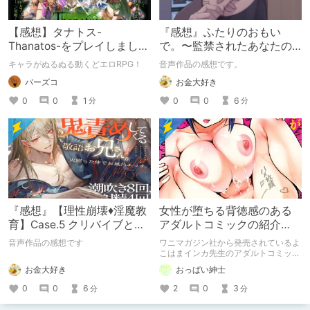
【感想】タナトス-
『感想』ふたりのおもい
Thanatos-をプレイしまし
で。〜監禁されたあなたの
た。【ネタバレ注意】
末路〜【がるまに限定特典
キャラがぬるぬる動くどエロRPG！
音声作品の感想です。
付き】
バーズコ
お金大好き
0
0
1
0
0
6
分
分
『感想』【理性崩壊♦️淫魔教
女性が堕ちる背徳感のある
育】Case.5 クリバイブとデ
アダルトコミックの紹介
ィルドで鬼責めしてくる敬
【よこはまインカ】
音声作品の感想です
ワニマガジン社から発売されているよ
語お兄さん。火照
こはまインカ先生のアダルトコミック
「女教師が堕ちた理由【デジタル特装
お金大好き
おっぱい紳士
版】」の紹介です
0
0
6
2
0
3
分
分