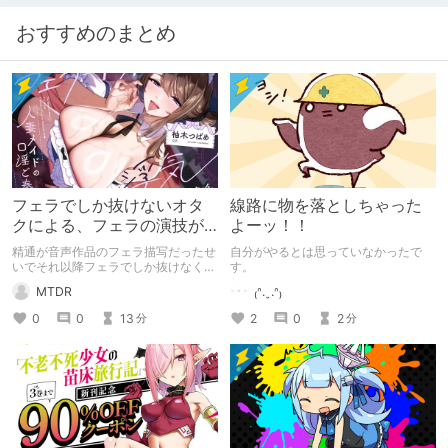
おすすめのまとめ
フェラでしか抜けないオタ
線路に物を落としちゃった
クによる、フェラの演技が
よーッ！！
上手い声優さんセレクショ
精通が音声作品のフェラ描写だったせ
自分がやるとは思っていなかったで
ン
いでそれ以降フェラでしか抜けなくな
す。
った私が個人的に気に入っている声優
MTDR
₍ᐢ.ˬ.ᐢ₎
さんを四人ほど紹介させていただく記
事です。今回は少し短めになるので、
0
0
13
2
0
2
分
分
パパッと読めると思います！