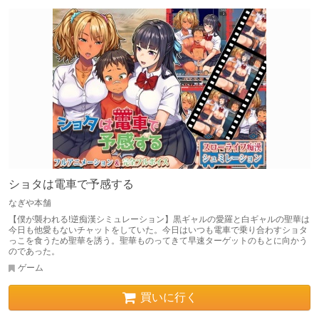
ショタは電車で予感する
なぎや本舗
【僕が襲われる!逆痴漢シミュレーション】黒ギャルの愛羅と白ギャルの聖華は
今日も他愛もないチャットをしていた。今日はいつも電車で乗り合わすショタ
っこを食うため聖華を誘う。聖華ものってきて早速ターゲットのもとに向かう
のであった。
ゲーム
買いに行く