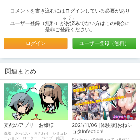
コメントを書き込むにはログインしている必要があり
ます。
ユーザー登録（無料）がお済みでない方はこの機会に
是非ご登録ください。
ログイン
ユーザー登録（無料）
関連まとめ
支配のアプリ お嬢様
2021/11/06 [体験版]おねシ
ョタInfection!
洗脳 おっぱい おさわり シミュレ
ーション ローター バイブ 絶頂
DLsite.comで販売されている作品