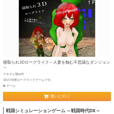
寝取られ3Dローグライク～人妻を蝕む不思議なダンジョン
～
マタタビ猫soft
3Dの18禁ローグライクゲームです。
ゲーム
買いに行く
戦国シミュレーションゲーム ～戦国時代DX～