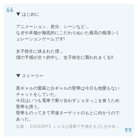
▼ はじめに

アニメーション、差分、シーンなど…

なぎや本舗が徹底的にこだわりぬいた最高の痴漢シミ
ュレーションゲームです!

女子校生に挟まれた僕…

僕の予感が次々的中し、女子校生に襲われまくる!!

▼ ストーリー

黒ギャルの愛羅と白ギャルの聖華は今日も他愛もない
チャットをしていた。

今日はいつも電車で乗り合わすショタっこを食うため
聖華を誘う。

聖華ものってきて早速ターゲットのもとに向かうので
出典：
【30%OFF】ショタは電車で予感する [なぎや本舗] | DLsite 同人 - R18