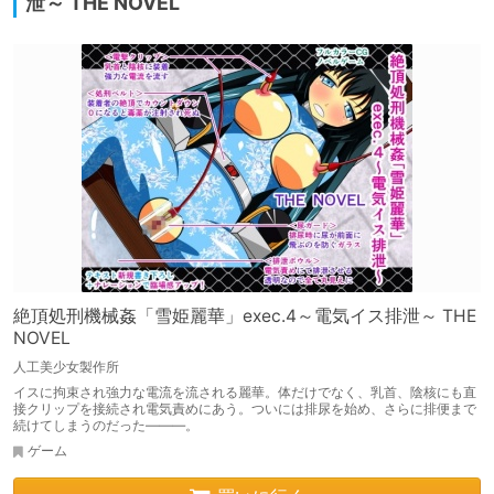
泄～ THE NOVEL
絶頂処刑機械姦「雪姫麗華」exec.4～電気イス排泄～ THE
NOVEL
人工美少女製作所
イスに拘束され強力な電流を流される麗華。体だけでなく、乳首、陰核にも直
接クリップを接続され電気責めにあう。ついには排尿を始め、さらに排便まで
続けてしまうのだった―――。
ゲーム