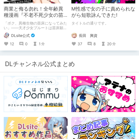
商業と侮る勿れ！全年齢異
M性感で女の子に責められな
種漫画『不老不死少女の苗
がら短歌詠んできた!
床旅行記』新刊記念1～3巻
「ボク、異種生物の苗床になってみた
タイトルの通りです。
90%オフクーポン配布中✨
い」――天才少女プルートは苗床願望
を叶えるため、不老不死の体を手に入
長田 興資
DLsite公式
れた！ 話題沸騰の全年齢苗床コミッ
クスの新刊が発売開始！ それを記念
37
8
20
12
0
1
分
分
して1～3巻まで90%OFFクーポン配
布いたします！ まだ本作品未体験の
皆さん、多分お好きです。ぜひお試し
ください。
DLチャンネル公式まとめ