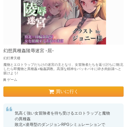
幻想異種姦陵辱迷宮 -屈-
幻灯摩天楼
魔物とエロトラップだらけの迷宮の主となり、女冒険者たちを返り討ちに!敗北
したら即魔物と異種姦+輪姦調教。高潔な精神をバッキバキに砕き肉奴隷へと
躾けよう!
ゲーム
買いに行く
気高く強い女冒険者を待ち受けるエロトラップと魔物
の異種姦

敗北=凌辱型のダンジョンRPGシミュレーションで