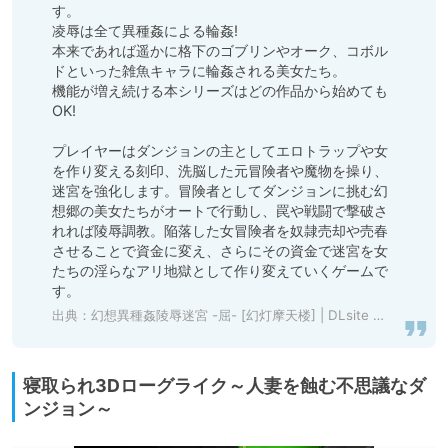
す。

凌辱は全て異種姦による輪姦!

本来であれば遥かに格下のゴブリンやオーク、コボル
ドといった雑魚キャラに輪姦される美女たち。

機能が増え続ける本シリーズはどの作品から始めても
OK!

プレイヤーはダンジョンの主としてエロトラップや女
を作り変える刻印、洗脳した元冒険者や魔物を操り、
迷宮を強化します。冒険者としてダンジョンに挑む幻
想郷の美女たちがオートで行動し、罠や戦闘で撃破さ
れれば陵辱調教。陥落した女冒険者を奴隷売却や売春
させることで資金に変え、さらにその資金で迷宮を女
たちの淫らなアリ地獄として作り変えていくゲームで
出典：
幻想異種姦陵辱迷宮 -屈- [幻灯摩天楼] | DLsite 同人 - R18
寝取られ3Dローグライク～人妻を蝕む不思議なダ
ンジョン～