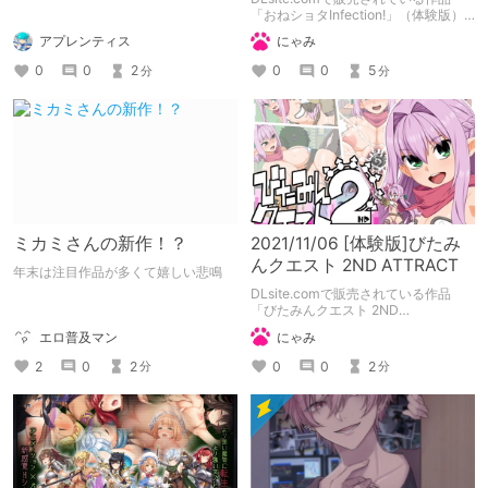
「おねショタInfection!」（体験版）
の備忘録となります。
アプレンティス
にゃみ
0
0
2
0
0
5
分
分
ミカミさんの新作！？
2021/11/06 [体験版]びたみ
んクエスト 2ND ATTRACT
年末は注目作品が多くて嬉しい悲鳴
DLsite.comで販売されている作品
「びたみんクエスト 2ND
ATTRACT」（体験版）の備忘録とな
エロ普及マン
にゃみ
ります。
2
0
2
0
0
2
分
分