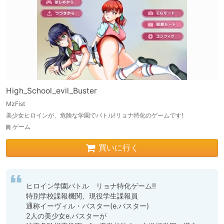
High_School_evil_Buster
MzFist
美少女ヒロインが、危険な学園でバトル!リョナ特化のゲームです!
ゲーム
買いに行く
ヒロイン学園バトル　リョナ特化ゲーム!!

特別学校諜報機関、現役学生諜報員

通称イーヴィル・バスター(e.バスター)

2人の美少女e.バスターが
