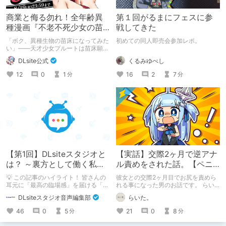
商業と侮る勿れ！全年齢異
第１回がるまにフェスに参
種漫画『不老不死少女の苗
戦してきた
床旅行記』新刊記念1～3巻
「ボク、異種生物の苗床になってみた
初めての同人即売会参加レポ。
90%オフクーポン配布中✨
い」――天才少女プルートは苗床願望
を叶えるため、不老不死の体を手に入
くるみゆべし
DLsite公式
れた！ 話題沸騰の全年齢苗床コミッ
クスの新刊が発売開始！ それを記念
16
2
7
12
0
1
分
分
して1～3巻まで90%OFFクーポン配
布いたします！ まだ本作品未体験の
皆さん、多分お好きです。ぜひお試し
ください。
【第1回】DLsiteスタジオと
【実話】交際2ヶ月で逆アナ
は？ ～裏方として働く私た
ル責めをされた話。【ペニ
ちの紹介
バン】
💡 この記事のハイライト！ 皆さんの
彼女との交際2ヶ月目でお尻を責めら
耳元に「最高の臨場感」を届ける「サ
れる事になった男のお話です。 らい
ウンドエンジニアの仕事」のリアルな
た。のエチエチ体験談#2【逆アナ
DLsiteスタジオ音声編集部
らいた。
舞台裏を大公開！ スマートな専門
ル】
職……と思いきや、実態は「音の変態
46
0
5
21
0
8
分
分
（褒め言葉）」が集まるチーム！？
成人男性スタッフがダミヘに抱きつ