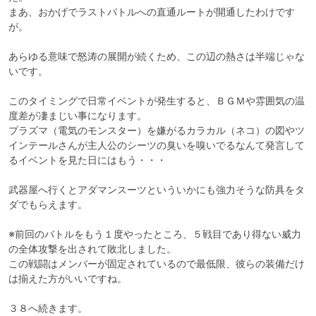
まあ、おかげでラストバトルへの直通ルートが開通したわけです
が。

あらゆる意味で怒涛の展開が続くため、この辺の熱さは半端じゃな
いです。

このタイミングで日常イベントが発生すると、ＢＧＭや雰囲気の温
度差が凄まじい事になります。

プラズマ（電気のモンスター）を嫌がるカラカル（ネコ）の図やツ
インテールさんが主人公のシーツの臭いを嗅いでるなんて発言して
るイベントを見た日にはもう・・・

武器屋へ行くとアダマンスーツといういかにも強力そうな防具をタ
ダでもらえます。

※前回のバトルをもう１度やったところ、５戦目であり得ない威力
の全体攻撃を出されて敗北しました。

この戦闘はメンバーが固定されているので最低限、彼らの装備だけ
は揃えた方がいいですね。

３８へ続きます。