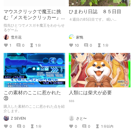
マウスクリックで魔王に挑
ひまわり日誌 ８５日目
む『メスモンクリッカー』
４週目の85日目です。 眠い...
体験版プレイしてみた
指先ひとつでメスガキ魔王をわからせ
るゲーム
雪月花
家鴨
1
0
1
10
0
1
分
分
この素材のここに惹かれた
人類には柴犬が必要
㉚
sss
購入した素材のここに惹かれた点を紹
介します。
Z SEVEN
さと〜
0
0
1
0
0
1
分
分以内