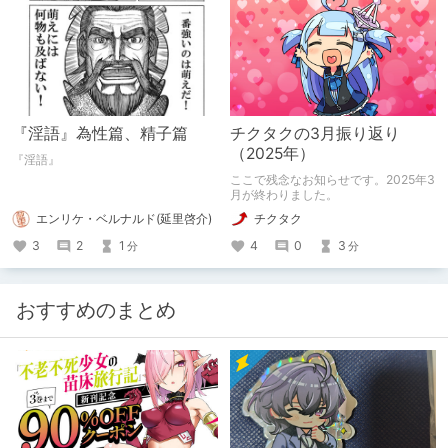
『淫語』為性篇、精子篇
チクタクの3月振り返り
（2025年）
『淫語』
ここで残念なお知らせです。2025年3
月が終わりました。
エンリケ・ベルナルド(延里啓介)
チクタク
3
2
1
4
0
3
分
分
おすすめのまとめ