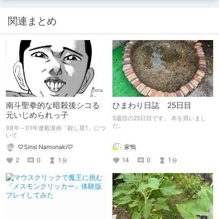
関連まとめ
南斗聖拳的な暗殺後シコる
ひまわり日誌 25日目
元いじめられっ子
5週目の25日目です。 本を買いまし
た。
98年～01年連載漫画「殺し屋1」につ
いて
家鴨
♡Sinsi Namonaki♡
14
0
1
2
0
1
分
分