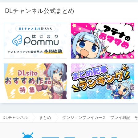
き、スタジオにアダルトグッズが転が
る超大真面目な理由とは？ クオリテ
DLチャンネル公式まとめ
ィ向上のための、ちょっとシュールな
（？）試行錯誤をたっぷりご紹介しま
す！
DLチャンネル
まとめ
ダンジョンブレイカー２ プレイ雑記 
DLチャ