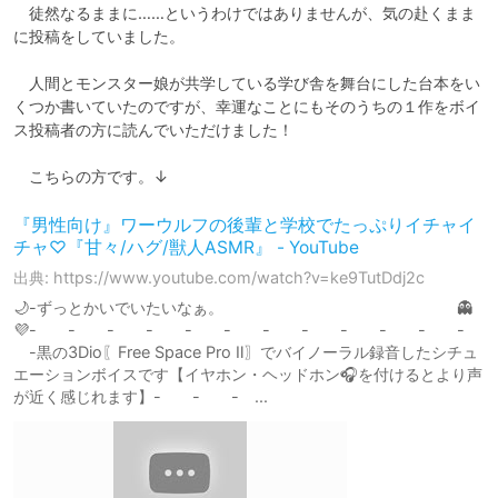
　徒然なるままに……というわけではありませんが、気の赴くまま
に投稿をしていました。

　人間とモンスター娘が共学している学び舎を舞台にした台本をい
くつか書いていたのですが、幸運なことにもそのうちの１作をボイ
ス投稿者の方に読んでいただけました！

　こちらの方です。↓
『男性向け』ワーウルフの後輩と学校でたっぷりイチャイ
チャ♡『甘々/ハグ/獣人ASMR』 - YouTube
出典: https://www.youtube.com/watch?v=ke9TutDdj2c
🌙-ずっとかいでいたいなぁ。 👻
💜- - - - - - - - - - - -
-黒の3Dio〖Free Space Pro Ⅱ〗でバイノーラル録音したシチュ
エーションボイスです【イヤホン・ヘッドホン🎧を付けるとより声
が近く感じれます】- - - ...