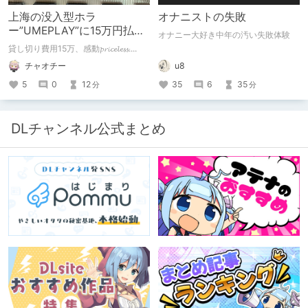
上海の没入型ホラ
オナニストの失敗
ー”UMEPLAY”に15万円払っ
オナニー大好き中年の汚い失敗体験
たら、2作品とも号泣した※
貸し切り費用15万、感動𝓹𝓻𝓲𝓬𝓮𝓵𝓮𝓼𝓼....
ネタバレなし
u8
チャオチー
35
6
35
5
0
12
分
分
DLチャンネル公式まとめ