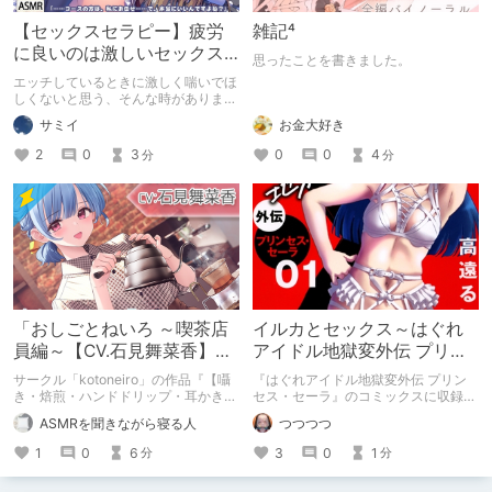
【セックスセラピー】疲労
雑記⁴
に良いのは激しいセックス
思ったことを書きました。
ではなく、いわゆるスロー
エッチしているときに激しく喘いでほ
セックス。
しくないと思う、そんな時がありませ
んか。私にはありました。優しさと癒
サミイ
お金大好き
しにあふれた性行為を、人は「セック
スセラピー」と呼んだそうです。
2
0
3
0
0
4
分
分
「おしごとねいろ ～喫茶店
イルカとセックス～はぐれ
員編～【CV.石見舞菜香】」
アイドル地獄変外伝 プリン
感想
セス・セーラ
サークル「kotoneiro」の作品『【囁
『はぐれアイドル地獄変外伝 プリン
き・焙煎・ハンドドリップ・耳かき】
セス・セーラ』のコミックスに収録さ
おしごとねいろ ～喫茶店員編～【CV.
れなかった欠番回（第4話）がpixivで
ASMRを聞きながら寝る人
つつつつ
石見舞菜香】』の感想記事です。「作
無料公開されてますよってだけ。
品の概要」「筆者の作品の好きなポイ
1
0
6
3
0
1
分
分
ント」「惜しいと思うポイント」「安
眠に対するおすすめ度」をまとめてい