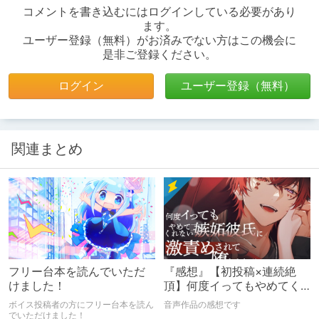
コメントを書き込むにはログインしている必要があり
ます。
ユーザー登録（無料）がお済みでない方はこの機会に
是非ご登録ください。
ログイン
ユーザー登録（無料）
関連まとめ
フリー台本を読んでいただ
『感想』【初投稿×連続絶
けました！
頂】何度イってもやめてく
れない嫉妬彼氏に激責めさ
ボイス投稿者の方にフリー台本を読ん
音声作品の感想です
れて堕とされる。
でいただけました！