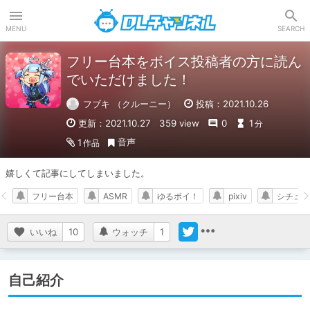
DLチャンネル
MENU
SEARCH
フリー台本をボイス投稿者の方に読ん
でいただけました！
フブキ （クルーニー）
投稿：2021.10.26
更新：2021.10.27
359 view
0
1
分
音声
1
作品
嬉しくて記事にしてしまいました。
フリー台本
ASMR
ゆるボイ！
pixiv
シチュエ
いいね
10
ウォッチ
1
自己紹介