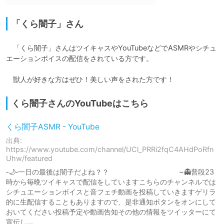
「くら闇子」さん
　「くら闇子」さんはツイキャスやYouTubeなどでASMRやシチュ
エーションボイスの配信をされている方です。

　獣人が好きな方はぜひ！美しい声をされた方です！
くら闇子さんのYouTubeはこちら
くら闇子ASMR - YouTube
出典:
https://www.youtube.com/channel/UCl_PRRi2fqC4AHdPoRfn
Uhw/featured
‐🌙‐一日の最後は闇子だよね？？ ~👻普段23
時から毎晩ツイキャスで配信をしていますこちらのチャンネルでは
シチュエーションボイスと音フェチ動画を投稿していきますゲリラ
的に生配信することもありますので、是非通知ボタンをオンにして
おいてください投稿予定や動画告知その他の情報をツイッターにて
宣伝し...