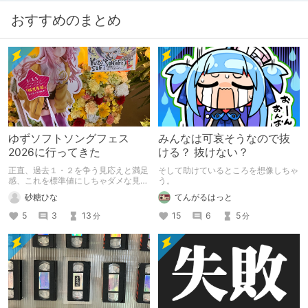
ます。
おすすめのまとめ
ゆずソフトソングフェス
みんなは可哀そうなので抜
2026に行ってきた
ける？ 抜けない？
正直、過去１・２を争う見応えと満足
そして助けているところを想像しちゃ
感、これを標準値にしちゃダメな見本
う。
かも
砂糖ひな
てんがるはっと
5
3
13
15
6
5
分
分