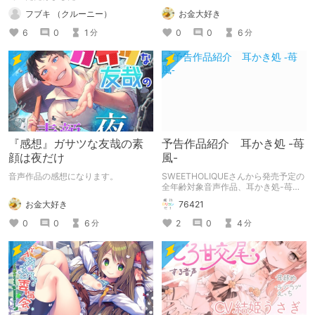
お金大好き
フブキ （クルーニー）
0
0
6
6
0
1
分
分
『感想』ガサツな友哉の素
予告作品紹介 耳かき処 -苺
顔は夜だけ
風-
音声作品の感想になります。
SWEETHOLIQUEさんから発売予定の
全年齢対象音声作品、耳かき処-苺風-
の紹介記事です。
お金大好き
76421
0
0
6
2
0
4
分
分