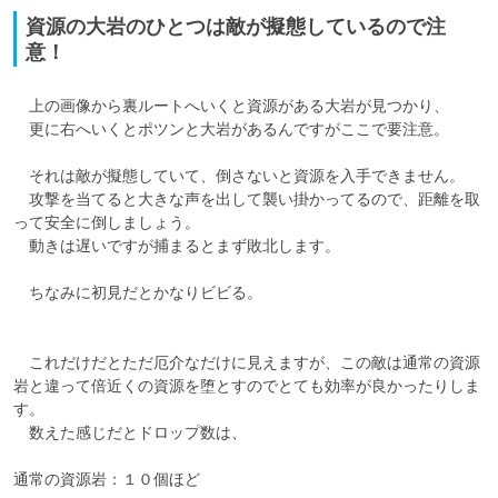
資源の大岩のひとつは敵が擬態しているので注
意！
　上の画像から裏ルートへいくと資源がある大岩が見つかり、

　更に右へいくとポツンと大岩があるんですがここで要注意。

　それは敵が擬態していて、倒さないと資源を入手できません。

　攻撃を当てると大きな声を出して襲い掛かってるので、距離を取
って安全に倒しましょう。

　動きは遅いですが捕まるとまず敗北します。

　ちなみに初見だとかなりビビる。

　これだけだとただ厄介なだけに見えますが、この敵は通常の資源
岩と違って倍近くの資源を堕とすのでとても効率が良かったりしま
す。

　数えた感じだとドロップ数は、

通常の資源岩：１０個ほど
