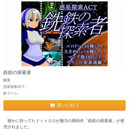
銑鉄の探索者
酸遁
惑星探索ACT。
ゲーム
買いに行く
　密かに待ってたドットエロが魅力の期待作『銑鉄の探索者』が発
売されました。
