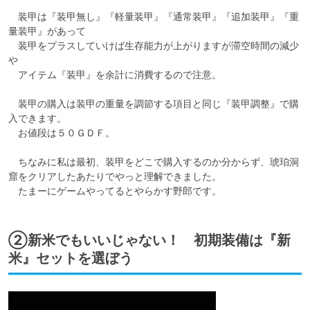
　装甲は『装甲無し』『軽量装甲』『通常装甲』『追加装甲』『重
量装甲』があって

　装甲をプラスしていけば生存能力が上がりますが滞空時間の減少
や

　アイテム『装甲』を余計に消費するので注意。

　装甲の購入は装甲の重量を調節する項目と同じ『装甲調整』で購
入できます。

　お値段は５０ＧＤＦ。

　ちなみに私は最初、装甲をどこで購入するのか分からず、琥珀洞
窟をクリアしたあたりでやっと理解できました。

　たまーにゲームやってるとやらかす野郎です。
②新米でもいいじゃない！ 初期装備は『新
米』セットを選ぼう