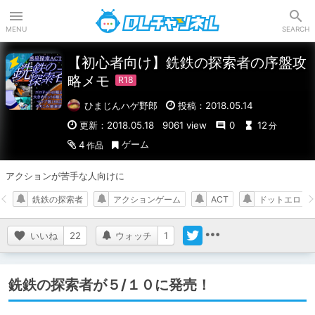
DLチャンネル
MENU
SEARCH
【初心者向け】銑鉄の探索者の序盤攻
略メモ
ひまじんハゲ野郎
投稿：2018.05.14
更新：2018.05.18
9061 view
0
12
分
ゲーム
4
作品
アクションが苦手な人向けに
銑鉄の探索者
アクションゲーム
ACT
ドットエロ
いいね
22
ウォッチ
1
銑鉄の探索者が５/１０に発売！