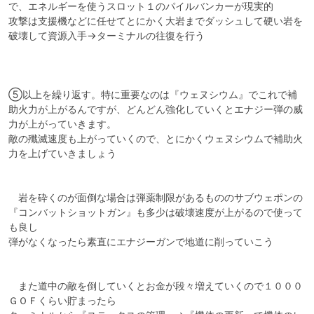
で、エネルギーを使うスロット１のパイルバンカーが現実的

攻撃は支援機などに任せてとにかく大岩までダッシュして硬い岩を
破壊して資源入手→ターミナルの往復を行う

⑤以上を繰り返す。特に重要なのは『ウェヌシウム』でこれで補
助火力が上がるんですが、どんどん強化していくとエナジー弾の威
力が上がっていきます。

敵の殲滅速度も上がっていくので、とにかくウェヌシウムで補助火
力を上げていきましょう

　岩を砕くのが面倒な場合は弾薬制限があるもののサブウェポンの
『コンバットショットガン』も多少は破壊速度が上がるので使って
も良し

弾がなくなったら素直にエナジーガンで地道に削っていこう

　また道中の敵を倒していくとお金が段々増えていくので１０００
ＧＯＦくらい貯まったら
