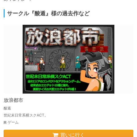
サークル『酸遁』様の過去作など
放浪都市
酸遁
世紀末日常系横スクACT。
ゲーム
買いに行く