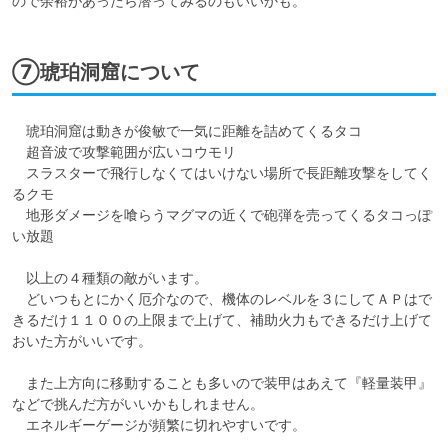
ので余裕があったら潜ってみるのもいいかも。
⑦琥珀洞窟について
　琥珀洞窟は動きが俊敏で一気に距離を詰めてくるタコ

　超音波で攻撃範囲が広いコウモリ

　スラスターで飛行しなくてはいけない場所で長距離攻撃をしてく
るクモ

　地形ダメージを喰らうマグマの近くで砲弾を売ってくるタコっぽ
い放題

　以上の４種類の敵がいます。

　どいつもとにかく厄介なので、機体のレベルを３にしてＡＰはで
きるだけ１１００の上限まで上げて、補助火力もできるだけ上げて
おいた方がいいです。

　また上方向に移動することも多いので装甲はあえて『軽量装甲』
などで挑んだ方がいいかもしれません。

　エネルギーゲージが頻繁に切れやすいです。
