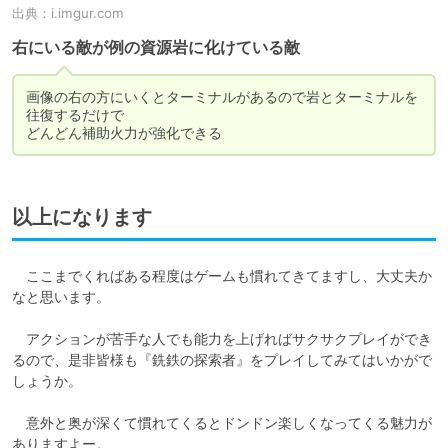
出典：
i.imgur.com
右にいる敵が例の資源岩に化けている敵
画像の右の方にいくとターミナルがあるので岩とターミナルを
往復するだけで

どんどん補助火力が強化できる
以上になります
　ここまでくればある程度はゲームも慣れてきてますし、大丈夫か
なと思います。

　アクションが苦手な人でも能力を上げればサクサクプレイができ
るので、是非皆様も『銑鉄の探索者』をプレイしてみてはいかがで
しょうか。

　意外と奥が深くて慣れてくるとドンドン楽しくなってくる魅力が
ありますよー。