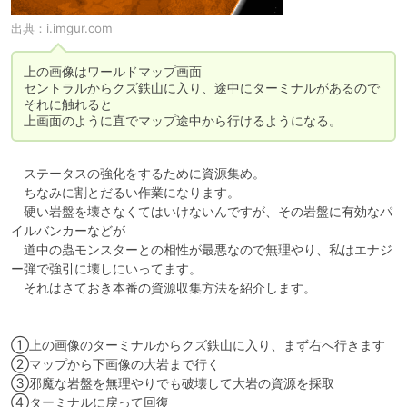
出典：
i.imgur.com
上の画像はワールドマップ画面

セントラルからクズ鉄山に入り、途中にターミナルがあるので
それに触れると

上画面のように直でマップ途中から行けるようになる。
　ステータスの強化をするために資源集め。

　ちなみに割とだるい作業になります。

　硬い岩盤を壊さなくてはいけないんですが、その岩盤に有効なパ
イルバンカーなどが

　道中の蟲モンスターとの相性が最悪なので無理やり、私はエナジ
ー弾で強引に壊しにいってます。

　それはさておき本番の資源収集方法を紹介します。

①上の画像のターミナルからクズ鉄山に入り、まず右へ行きます

②マップから下画像の大岩まで行く

③邪魔な岩盤を無理やりでも破壊して大岩の資源を採取

④ターミナルに戻って回復
