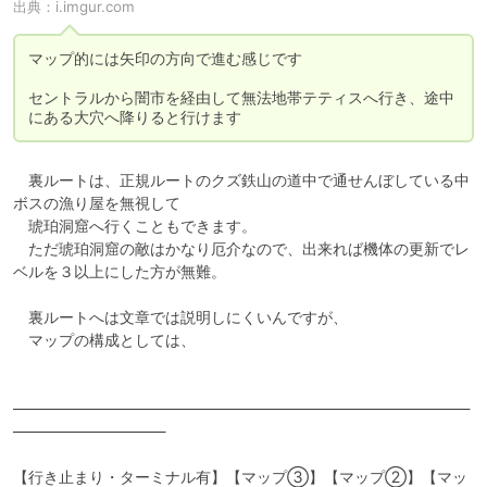
出典：
i.imgur.com
マップ的には矢印の方向で進む感じです

セントラルから闇市を経由して無法地帯テティスへ行き、途中
にある大穴へ降りると行けます
　裏ルートは、正規ルートのクズ鉄山の道中で通せんぼしている中
ボスの漁り屋を無視して

　琥珀洞窟へ行くこともできます。

　ただ琥珀洞窟の敵はかなり厄介なので、出来れば機体の更新でレ
ベルを３以上にした方が無難。

　裏ルートへは文章では説明しにくいんですが、

　マップの構成としては、

――――――――――――――――――――――――――――――
――――――――――

【行き止まり・ターミナル有】【マップ③】【マップ②】【マッ