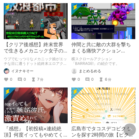
【クリア後感想】終末世界
仲間と共に敵の大群を撃ち
で生きるメカニック女子の
まくる痛快アクション
エッチな日常を楽しめる良
「BARRAGE!」
ウブでむっつりなメカニック娘がエッ
横スクロールアクション
ゲー！【放浪都市】
チな目に遭うドット絵終末エロアクシ
「BARRAGE!」の紹介です。
ョン！
イヌナキそー
まとめるめる
0
0
7
0
0
6
分
分
『感想』【初投稿×連続絶
広島市でタコスデコピクミ
頂】何度イってもやめてく
ンを探す2時間の旅【ピクミ