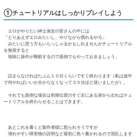
①チュートリアルはしっかりプレイしよう
　エロがやりたい紳士淑女の皆さんの中には

「とりあえずエロみたいし、やりながら慣れるやろ」

　みたいに思う方もいらっしゃるかもしれませんがチュートリアル
を無視すると

　地味に操作が難航するので面倒でもやっておきましょう。

　詰まらなければたぶん１０分くらいですぐ終わります（私は途中
で何やればいいか分からなくなって３０分ほど迷いましたが）。

　それでも面倒な場合は初期位置のすぐ左にある扉から出ればチュ
ートリアルを終わらせることはできます。

　あとこれを書くと製作者様に怒られそうですが

　壊れやすい障害物の説明など最初に色々書かれるので混乱します