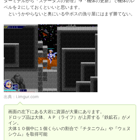
ターミナルから『ステータスの管理』→『機体の更新』で機体のレ
ベルを２にしておくといいと思います。

出典：
i.imgur.com
画面の左下にある大岩に資源が大量にあります。

ドロップ品は大体、ＡＰ（ライフ）が上昇する『鉄鉱石』がメ
イン。

大体１０個中に１個くらいの割合で『チタニウム』や『ウェヌ
シウム』を取得可能
