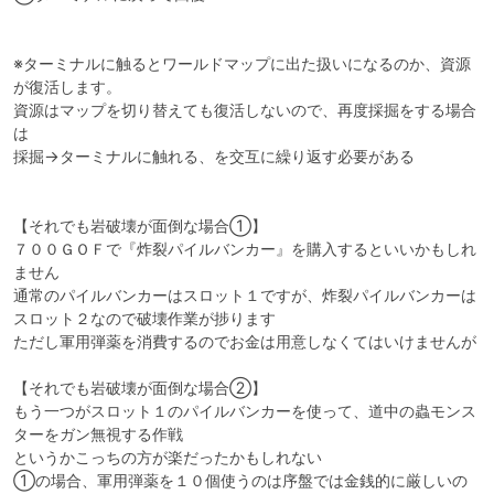
※ターミナルに触るとワールドマップに出た扱いになるのか、資源
が復活します。

資源はマップを切り替えても復活しないので、再度採掘をする場合
は

採掘→ターミナルに触れる、を交互に繰り返す必要がある

【それでも岩破壊が面倒な場合①】

７００ＧＯＦで『炸裂パイルバンカー』を購入するといいかもしれ
ません

通常のパイルバンカーはスロット１ですが、炸裂パイルバンカーは
スロット２なので破壊作業が捗ります

ただし軍用弾薬を消費するのでお金は用意しなくてはいけませんが

【それでも岩破壊が面倒な場合②】

もう一つがスロット１のパイルバンカーを使って、道中の蟲モンス
ターをガン無視する作戦

というかこっちの方が楽だったかもしれない

①の場合、軍用弾薬を１０個使うのは序盤では金銭的に厳しいの