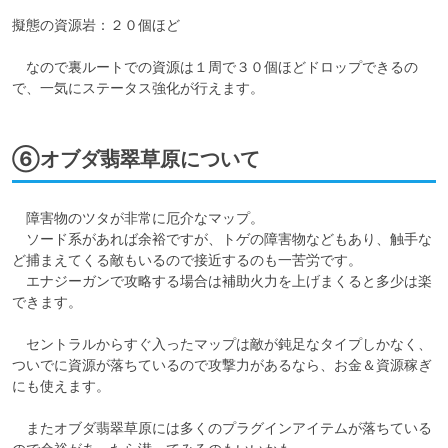
擬態の資源岩：２０個ほど

　なので裏ルートでの資源は１周で３０個ほどドロップできるの
⑥オブダ翡翠草原について
　障害物のツタが非常に厄介なマップ。

　ソード系があれば余裕ですが、トゲの障害物などもあり、触手な
ど捕まえてくる敵もいるので接近するのも一苦労です。

　エナジーガンで攻略する場合は補助火力を上げまくると多少は楽
できます。

　セントラルからすぐ入ったマップは敵が鈍足なタイプしかなく、
ついでに資源が落ちているので攻撃力があるなら、お金＆資源稼ぎ
にも使えます。

　またオブダ翡翠草原には多くのプラグインアイテムが落ちている