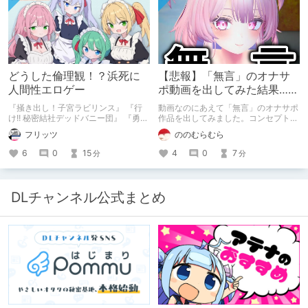
どうした倫理観！？浜死に
【悲報】「無言」のオナサ
人間性エロゲー
ポ動画を出してみた結果……
『掻き出し！子宮ラビリンス』 『行
動画なのにあえて「無言」のオナサポ
け!! 秘密結社デッドバニー団』 『勇者
作品を出してみました。コンセプト通
ミアとツンツン猫サキュバス ~それで
りのものは作れたのですが、肝心の売
フリッツ
ののむらむら
も勇者はコロせない!~』 『めいどいん
上がね……
めいど！』 本記事はねくすとテーマ
6
0
15
4
0
7
分
分
「人に薦めづらいけど好きな作
品」”ではない”です。 好きだったら人
に薦めるのは当たり前だよなぁ！？
DLチャンネル公式まとめ