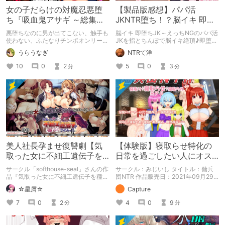
女の子だらけの対魔忍悪堕
【製品版感想】パパ活
ち『吸血鬼アサギ ～総集編
JKNTR堕ち！？脳イキ 即堕
(堕淫の乙女達)～』
ちJK感想レビュー
悪堕ちなのに男が出てこない、触手も
脳イキ 即堕ちJK～えっちNGのパパ活
使わない、ふたなりチンポオンリーと
JKを指とちんぽで脳イキ絶頂♪即堕ち
いう点がとてもフィットしました
させてNTR上書きせっくす～（サーク
うらうなぎ
NTRて洋
ル のの庵）製品版感想レビュー
10
0
2
5
0
3
分
分
美人社長孕ませ復讐劇【気
【体験版】寝取らせ特化の
取った女に不細工遺伝子を
日常を過ごしたい人にオス
種付けさせろっ!!】
スメ！【行動記録】
サークル「softhouse-seal」さんの作
サークル：みじいし タイトル：傭兵
品『気取った女に不細工遺伝子を種付
団NTR 作品販売日：2021年09月29
けさせろっ!!』の紹介記事です。
日 発売済みの作品の体験版の内容を
☆星屑☆
Capture
中心に紹介しているまとめ記事です。
体験版の「ネタバレ」を含んだ内容を
7
0
2
4
0
9
分
分
まとめているので、苦手な方は注意し
て下さい。