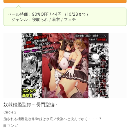
セール特価：90%OFF / 44円 （10/28まで）

　ジャンル：寝取られ / 着衣 / フェチ
奴隷娼艦型録～長門型編～
Circle Σ
施される棲艦化改修!姉妹は水底ノ快楽へと沈んでゆく・・・!?
マンガ