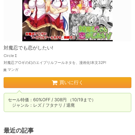
対魔忍でも恋がしたい!
Circle Σ
対魔忍ア○ギの幻のエイプリルフールネタを、漫画化!本文32P!
マンガ
買いに行く
セール特価：60%OFF / 308円 （10/19まで）

　ジャンル：レズ / フタナリ / 退廃
最近の記事