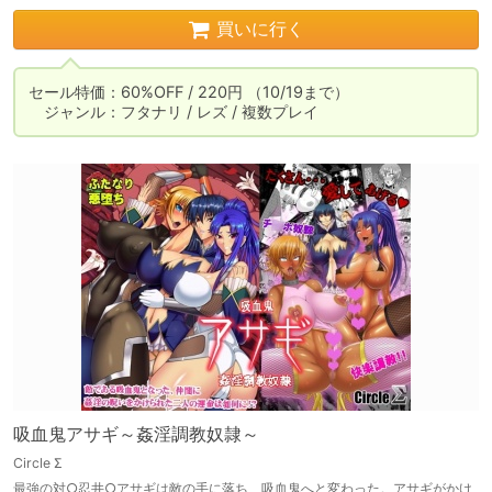
買いに行く
セール特価：60%OFF / 220円 （10/19まで）

　ジャンル：フタナリ / レズ / 複数プレイ
吸血鬼アサギ～姦淫調教奴隷～
Circle Σ
最強の対○忍井○アサギは敵の手に落ち、吸血鬼へと変わった。アサギがかけ