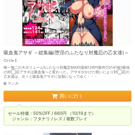
吸血鬼アサギ ～総集編(堕淫のふたなり対魔忍の乙女達)～
Circle Σ
唯一無二の大ボリューム!!ふたなり対魔忍MAX!!漫画124P!!新作CG141枚!!最強
の対◯忍アサギは吸血鬼へと変わった。アサギがかけた呪いにより対◯忍の
乙女達は、次々と吸血鬼アサギに従順になってゆく・・・
マンガ
買いに行く
セール特価：50%OFF / 660円 （10/19まで）

　ジャンル：フタナリ / レズ / 複数プレイ