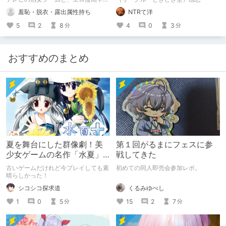
能小説やエロ同人における熟女モノに
羞恥・脱衣・露出属性持ち
NTRて洋
乖離があるような気がしたので、フィ
クションの熟女における最大公約数に
5
2
8
4
0
3
分
分
ついて 少し考えてみました。 あと、
お勧めしたい熟女部門の作品紹介も。
羞恥シチュでいい熟女もの何かないか
って方にお勧めです。
おすすめのまとめ
夏を舞台にした群像劇！美
第１回がるまにフェスに参
少女ゲームの名作「水夏」
戦してきた
を今こそ！
古いゲームだけれど今プレイしても素
初めての同人即売会参加レポ。
晴らしかった！
くるみゆべし
シコシコ探求道
15
2
7
1
0
5
分
分