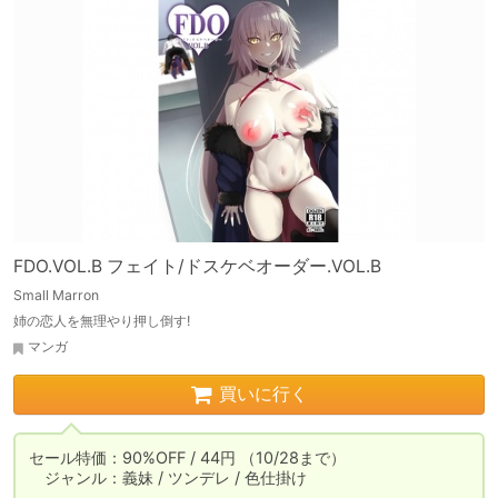
FDO.VOL.B フェイト/ドスケベオーダー.VOL.B
Small Marron
姉の恋人を無理やり押し倒す!
マンガ
買いに行く
セール特価：90%OFF / 44円 （10/28まで）

　ジャンル：義妹 / ツンデレ / 色仕掛け