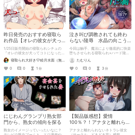
昨日発売のおすすめ寝取ら
泣き叫び調教されても終わ
れ作品【オレの彼女が犬っ
らない陵辱 水晶の向こう
てコトになった-人体改造さ
側～イキ堕ち、壊される最
1/25日販売開始の寝取られシチュの
今回は触手、魔法により徹底的に快楽
れて返品されたEX-】
愛のひと～
『オレの彼女が犬ってコトになった-
堕ちさせられる寝取られ×ハード陵辱
人体改造されて返品されたEX-』は最
漫画を紹介
寝取られ大好き♡睦月水面（無様や洗脳シチュも好きだよっ！）
たむりん
高にエッチだから買おうな
0
0
1
0
0
3
分
分
にじわんグランプリ熟女部
【製品版感想】愛情
門から、熟女の傾向を探る
100％？！アナタと離れられ
ないネトラレ彼女感想レビ
熟女のイメージっていったいなに？
アナタと離れられないネトラレ彼女
ュー
テレビの熟女ブームと、エロ漫画や官
（サークル どきどき堂）感想