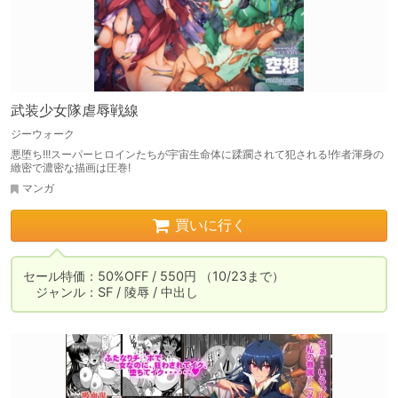
武装少女隊虐辱戦線
ジーウォーク
悪堕ち!!!スーパーヒロインたちが宇宙生命体に蹂躙されて犯される!作者渾身の
緻密で濃密な描画は圧巻!
マンガ
買いに行く
セール特価：50%OFF / 550円 （10/23まで）

　ジャンル：SF / 陵辱 / 中出し