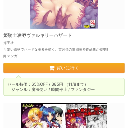
姫騎士凌辱ヴァルキリーハザード
海王社
可愛い絵柄でハードな凌辱を描く、雪月佳の集団凌辱作品集が登場!!
マンガ
買いに行く
セール特価：65%OFF / 385円 （11/8まで）

　ジャンル：魔法使い / 時間停止 / ファンタジー