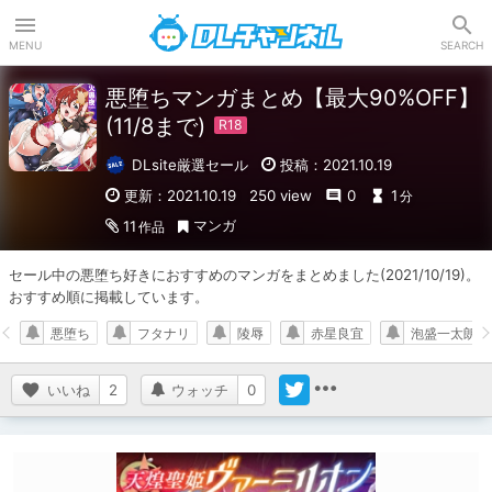
DLチャンネル
MENU
SEARCH
悪堕ちマンガまとめ【最大90%OFF】
(11/8まで)
DLsite厳選セール
投稿：2021.10.19
更新：2021.10.19
250 view
0
1
分
マンガ
11
作品
セール中の悪堕ち好きにおすすめのマンガをまとめました(2021/10/19)。

おすすめ順に掲載しています。
悪堕ち
フタナリ
陵辱
赤星良宜
泡盛一太朗
いいね
2
ウォッチ
0