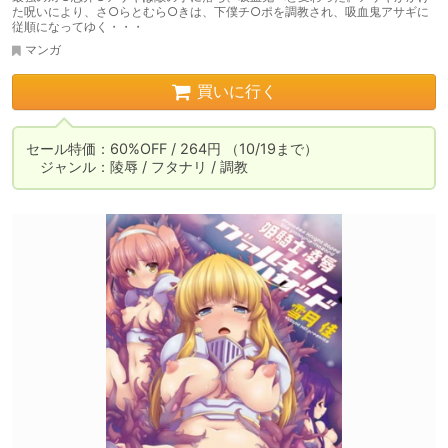
た呪いにより、さ○らとむら○きは、下僕チ○ポを調教され、吸血鬼アサギに
従順になってゆく・・・
マンガ
買いに行く
セール特価：60%OFF / 264円 （10/19まで）

　ジャンル：陵辱 / フタナリ / 調教