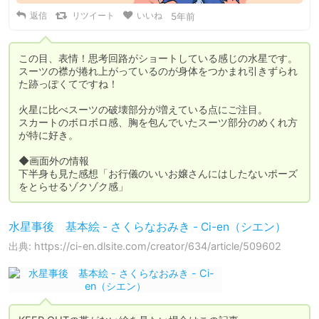
返信
リツイート
いいね
5年前
この目、表情！思考回路がショートしている感じの水星です。

スーツの襟が捲れ上がっているのが身体をつかまれ引きずられ
た跡っぽくてですね！

火星に比べスーツの破壊部分が増えている点にご注目。

スカートのボロボロ感、胸を包んでいたスーツ部分のめくれ方
が特に好き。

◆画面外の情報

下半身も見た感想「お行儀のいいお嬢さんにはしたないポーズ
をとらせるゾクゾク感」
水星事後 基本絵 - さくらなおみき - Ci-en（シエン）
出典: https://ci-en.dlsite.com/creator/634/article/509602