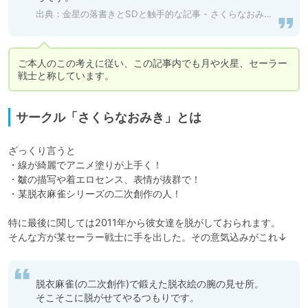
出典：
金星の落書きとSDと触手的な記事 - さくらなおみき - Ci-en（シエン）
ご本人のこの考えに従い、この記事内でも月や火星、セーラー
戦士と称しています。
サークル「さくらなおみき」とは
ざっくり言うと

・線が綺麗でアニメ塗りが上手く！

・皺の描写や着エロセンス、表情が抜群で！

・某脱衣麻雀シリーズの二次創作の人！

特に最後に関しては2011年から彼女達を脱がしておられます。

そんな方が某セーラー戦士に手を出した。その意気込みがこれ↓
脱衣麻雀(の二次創作)で鍛えた脱衣絵の腕の見せ所。
そこそこに脱がせてやるつもりです。