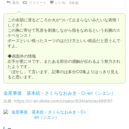
返信
リツイート
いいね
5年前
この余韻に浸るどころか火がついて止まらないみたいな表情！
しぐさ！

この胸に寄せて乳首を刺激しながら指をなめるという右腕のス
ケベセンス！

ポーズといい残ったスーツのはだけ方といい絶品だと思うんで
すよ。

◆画面外の情報

左手が更にＨです。またある部分の感触が伝わるよう努力され
たようです。

「ぼかし」て言います。記事のは多分CG集よりはっきり見え
ると思います。
金星事後 基本絵 - さくらなおみき - Ci-en（シエン）
出典: https://ci-en.dlsite.com/creator/634/article/499161