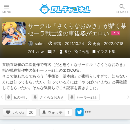
DLチャンネル
MENU
SEARCH
サークル「さくらなおみき」が描く某
セーラ戦士達の事後姿がエロい
saker
投稿：2021.10.24
更新：2022.07.18
イラスト集
701 view
2
5
2
分
作品
某脱衣麻雀の二次創作で有名（だと思う）なサークル「さくらなおみき」
様が現在制作中の某セーラー戦士のエロCG集。

そこで使われるであろう「事後姿　基本絵」が素晴らしすぎて、知らない
方には知ってもらいたい。知っている方には「やっぱいいよね」と再確認
してもらいたい。そんな気持ちでこの記事を書きました。
私の推し
さくらなおみき
セーラー戦士
いいね
20
ウォッチ
1