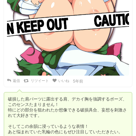
返信
リツイート
いいね
5年前
破損した肩パーツに露出する肩、デカイ胸を強調するポーズ、
このセンスたまりません！

特にどの部分を狙われたか想像できる破損具合、妄想を刺激さ
れて大好きです。

そしてこの余韻に浸っているような表情！

あと悩まれていた乳輪の色にもぜひ注目していただきたい。
