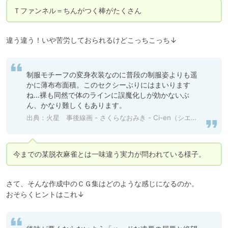
Ｔファンネル＝ちんがつく棒がたくさん
違う違う！いや苦労しておられるけどこっちこっち↓
制服モチーフの変身衣装なのに普段の制服姿よりも遥
かに薄布布面積。このセクシーぶりにはまいります
ね…裸も同然で体のラインに誤魔化しが効かないぶ
ん、かなり難しくもあります。
出典：
火星 事後線画 - さくらなおみき - Ci-en（シエン）
今までの某脱衣麻雀とは一味違う実力が問われている様子。
さて、そんな作成中のＣＧ集はどのような感じになるのか。

おそらくヒントはこれ↓