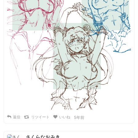
返信
リツイート
いいね
5年前
さくらなおみき