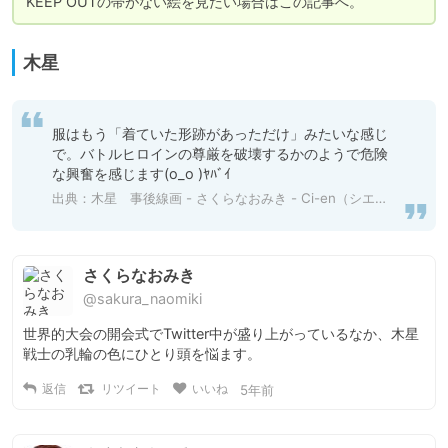
KEEP OUTの帯がない絵を見たい場合はこの記事へ。
木星
服はもう「着ていた形跡があっただけ」みたいな感じ
で。バトルヒロインの尊厳を破壊するかのようで危険
な興奮を感じます(o_o )ﾔﾊﾞｲ
出典：
木星 事後線画 - さくらなおみき - Ci-en（シエン）
さくらなおみき
@sakura_naomiki
世界的大会の開会式でTwitter中が盛り上がっているなか、木星
戦士の乳輪の色にひとり頭を悩ます。
返信
リツイート
いいね
5年前