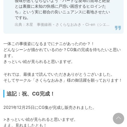
後味が悪くならないよう「ハードな凌辱の屈辱と絶望
とは裏腹に未知の快感に戸惑い困惑するヒロインた
ち」という実に都合の良いニュアンスに着地させたい
ですね。
出典：
木星 事後線画 - さくらなおみき - Ci-en（シエン）
一体この事後姿になるまでにナニがあったのか？！

どんなシーンが描かれているのか？CG集の完成を待ちたいと思い
ます。

きっといい絵が見られると思いますぜ。
それでは、最後まで読んでいただきありがとうございました。

そしてサークル「さくらなおみき」様の御活躍を願っております！
追記：祝、CG完成！
2021年12月25日にCG集が完成し販売されました。

>きっといい絵が見られると思いますぜ。

ええ、見れましたとも！