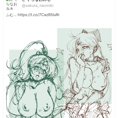
@sakura_naomiki
ふむ… https://t.co/7CazB5luRr