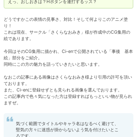
えっ、おしおきは？Hボタンを連打するッス？
どうですかこの表情の見事さ、対比！そして何よりこのアニメ塗
り！

これは現在、サークル「さくらなおみき」様が作成中のCG集用の
絵であります。

今回はそのCG集用に描かれ、Ci-enで公開されている「事後　基本
絵」部分をご紹介。

同時にこの方の魅力を語っていきたいと思います。

なおこの記事にある画像はさくらなおみき様より引用の許可を頂い
ております。

また、Ci-enに登録せずとも見られる画像を選んでおります。

この記事内で色々気になった方は登録すればもっといい物が見られ
ますぜ。
気づく範囲でタイトルやキャラ名はなるべく避けて、
堅気の方々に迷惑が掛からないよう気を付けたいとこ
ろです。