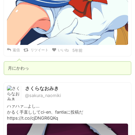
返信
リツイート
いいね
5年前
月にかわっ
さくらなおみき
@sakura_naomiki
ハァハァ…よし…

かるく手直ししてci-en、fantiaに投稿だ 
https://t.co/cjDNGR6QKq