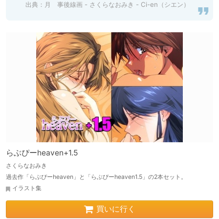
出典：
月 事後線画 - さくらなおみき - Ci-en（シエン）
らぶぴーheaven+1.5
さくらなおみき
過去作「らぶぴーheaven」と「らぶぴーheaven1.5」の2本セット。
イラスト集
買いに行く