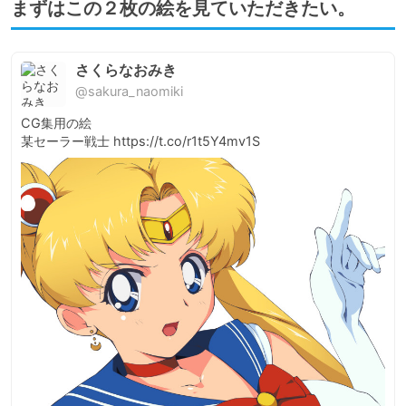
まずはこの２枚の絵を見ていただきたい。
さくらなおみき
@sakura_naomiki
CG集用の絵

某セーラー戦士 https://t.co/r1t5Y4mv1S