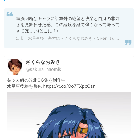
頭脳明晰なキャラに計算外の絶望と快楽と自身の非力
さを見舞わせた感。この経験を経て強くなって帰って
きてほしい(どこに？)
出典：
水星事後 基本絵 - さくらなおみき - Ci-en（シエン）
さくらなおみき
@sakura_naomiki
某５人組の敗北CG集を制作中

水星事後絵を着色 https://t.co/Oo7TXpcCsr