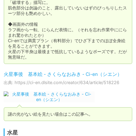
「破壊する」描写に。

肌色部分は勿論のこと、露出していないはずのぴっちりしたス
ーツ部分も艶めかしい。

◆画面外の情報

ラフ画から一転、にらんだ表情に。（それを忘れ作業中ににら
まれ驚かれたとか）

Ci-enでは満貫プラン（有料部分）でひざ下までのほぼ全身絵
を見ることができます。

火星の下半身は最後まで抵抗しているようなポーズです。だが
無意味だ。
火星事後 基本絵 - さくらなおみき - Ci-en（シエン）
出典: https://ci-en.dlsite.com/creator/634/article/518226
謎の光がない絵を見たい場合はこの記事へ。
水星