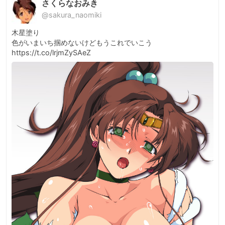
さくらなおみき
@sakura_naomiki
木星塗り

色がいまいち掴めないけどもうこれでいこう 
https://t.co/lrjmZySAeZ