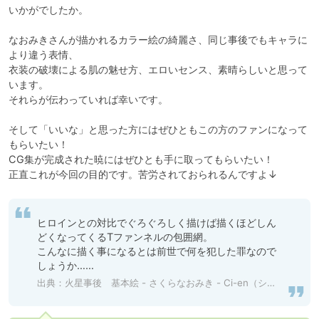
いかがでしたか。

なおみきさんが描かれるカラー絵の綺麗さ、同じ事後でもキャラに
より違う表情、

衣装の破壊による肌の魅せ方、エロいセンス、素晴らしいと思って
います。

それらが伝わっていれば幸いです。

そして「いいな」と思った方にはぜひともこの方のファンになって
もらいたい！

CG集が完成された暁にはぜひとも手に取ってもらいたい！

正直これが今回の目的です。苦労されておられるんですよ↓
ヒロインとの対比でぐろぐろしく描けば描くほどしん
どくなってくるTファンネルの包囲網。

こんなに描く事になるとは前世で何を犯した罪なので
しょうか……
出典：
火星事後 基本絵 - さくらなおみき - Ci-en（シエン）