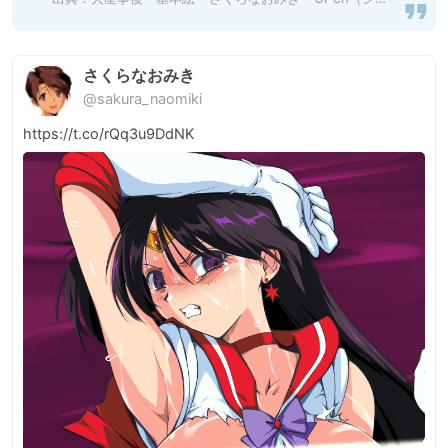
さくらなおみき
@sakura_naomiki
https://t.co/rQq3u9DdNK