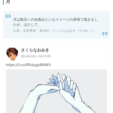
月
月は敗北への自責みたいなイメージの表情で描きまし
たが、はたして。
出典：
水星事後 基本絵 - さくらなおみき - Ci-en（シエン）
さくらなおみき
@sakura_naomiki
https://t.co/R5ApgzRNWV