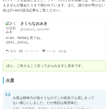
えませんが腰あたりまで描かれています。また、謎の光や帯がない
絵はCi-enの該当記事をご覧ください。
さくらなおみき
@sakura_naomiki
ci-en、fantiaも見てね…

ｺﾜｸﾅｲ…ｺﾜｸﾅｲﾖ…
返信
リツイート
いいね
5年前
ほら、ご本人もこう言っておられますし安全です。
火星
火星は精神力が強そうなのでこの状況でも屈しきって
ない感じにしました。だが抵抗は無意味だ。
出典：
火星事後 基本絵 - さくらなおみき - Ci-en（シエン）