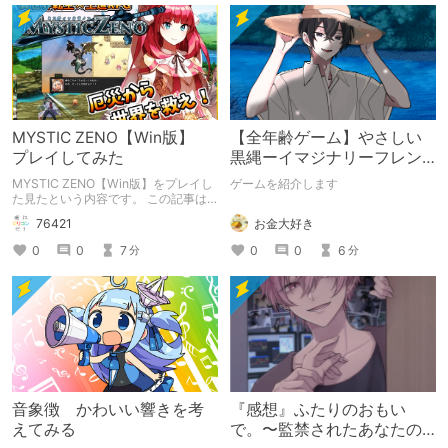
MYSTIC ZENO【Win版】
【全年齢ゲーム】やさしい
プレイしてみた
黒縄ーイマジナリーフレン
ドの「彼」と過ごすおぼん
MYSTIC ZENO【Win版】をプレイし
ゲームを紹介します
やすみー
た見たという内容です。 この記事は
通常のクリエイターズ記事です。
お金大好き
76421
0
0
6
0
0
7
分
分
音象徴 かわいい響きを考
『感想』ふたりのおもい
えてみる
で。〜監禁されたあなたの