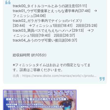
track00_タイトルコールとみうの諸注意![01:11]

track01_ウザ可愛後輩とえっちな通学車内[37:46]　→
フィニッシュ[34:06]

track02_ガラガラ車内でナイショのパイズリ
[30:44]　→フィニッシュ1回目[18:41]　2回目[25:28]

track03_満員バスでえちえちハメハメ[29:13]　→フ
ィニッシュ1回目[19:40]　2回目[26:37]

track04_みうのウザ可愛い後日談[06:37]

総収録時間 (約105分)

※フィニッシュタイムはおおよその指定となってま
す。誤差はご容赦くださいませ。
出典：
https://www.dlsite.com/maniax/work/=/product_id/RJ306545.html