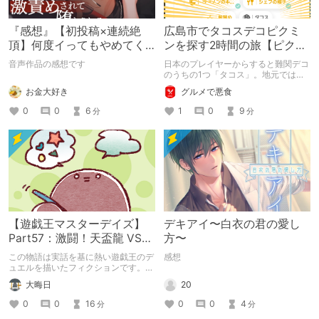
『感想』【初投稿×連続絶
広島市でタコスデコピクミ
頂】何度イってもやめてく
ンを探す2時間の旅【ピクミ
れない嫉妬彼氏に激責めさ
ンブルーム / Pikmin
音声作品の感想です
日本のプレイヤーからすると難関デコ
れて堕とされる。
Bloom】
のうちの1つ「タコス」。地元では見
つけられなかった男が広島で探す旅を
お金大好き
グルメで悪食
お送りします。ねくすと5月のテーマ
「お出かけの記録」。
0
0
6
1
0
9
分
分
【遊戯王マスターデイズ】
デキアイ〜白衣の君の愛し
Part57：激闘！天盃龍 VS
方〜
千年D【架空デュエル】
この物語は実話を基に熱い遊戯王のデ
感想
ュエルを描いたフィクションです。
（自分用メモ：2025-05-14）
20
大晦日
0
0
4
0
0
16
分
分