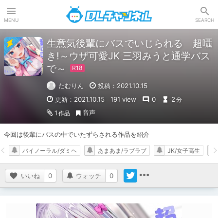
DLチャンネル
MENU
SEARCH
生意気後輩にバスでいじられる 超囁
き!～ウザ可愛JK 三羽みうと通学バス
で～
たむりん
投稿：2021.10.15
更新：2021.10.15
191 view
0
2
分
音声
1
作品
今回は後輩にバスの中でいたずらされる作品を紹介
バイノーラル/ダミヘ
あまあま/ラブラブ
JK/女子高生
いいね
0
ウォッチ
0