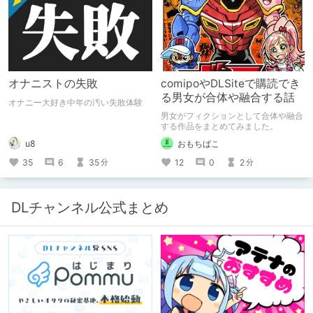
オナニストの失敗
comipoやDLSiteで購読でき
る男女が合体や融合する話
オナニー大好き中年の汚い失敗体験
男女がフィクションとして合体や融合
する作品をまとめてみました。
u8
おもちばこ
35
6
35
12
0
2
分
分
DLチャンネル公式まとめ