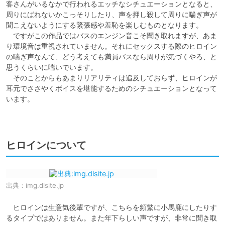
客さんがいるなかで行われるエッチなシチュエーションとなると、
周りにばれないかこっそりしたり、声を押し殺して周りに喘ぎ声が
聞こえないようにする緊張感や羞恥を楽しむものとなります。

　ですがこの作品ではバスのエンジン音こそ聞き取れますが、あま
り環境音は重視されていません。それにセックスする際のヒロイン
の喘ぎ声なんて、どう考えても満員バスなら周りが気づくやろ、と
思うくらいに喘いでいます。

　そのことからもあまりリアリティは追及しておらず、ヒロインが
耳元でささやくボイスを堪能するためのシチュエーションとなって
います。

ヒロインについて
出典：
img.dlsite.jp
　ヒロインは生意気後輩ですが、こちらを頻繁に小馬鹿にしたりす
るタイプではありません。また年下らしい声ですが、非常に聞き取