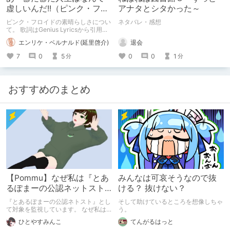
虚しいんだ!!（ピンク・フロ
アナタとシタかった～
イドのすゝめ）
ピンク・フロイドの素晴らしさについ
ネタバレ・感想
て。 歌詞はGenius Lyricsから引用、
動画は公式チャンネルのものを貼って
退会
エンリケ・ベルナルド(延里啓介)
います。 ※このまとめ記事は、ドラッ
グを推奨するものではありません。
0
0
1
7
0
5
分
分
おすすめのまとめ
【Pommu】なぜ私は『とあ
みんなは可哀そうなので抜
るぽまーの公認ネットスト
ける？ 抜けない？
ーカー』になったのか【出
『とあるぽまーの公認ネトスト』とし
そして助けているところを想像しちゃ
会い編】
て対象を監視しています。 なぜ私は
う。
このような行動をとるに至ったのか。
ひとやすみんこ
てんがるはっと
これまでのあゆみを振り返ります。