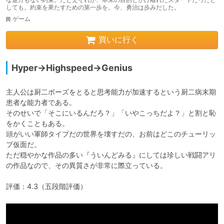
しても。約束を果たすための第一歩を。今、勇治は歩みだした。
ゲーム
買いに行く
Hyper→Highspeed→Genius
主人公は厨二ポーズをとると思考能力が加速するという厨二病末期
患者な能力者である。

そのせいで「そこにいるんだろ？」「いやこっちだよ？」と割と恥
をかくこともある。

頭がいい軍師タイプだの世界を壊すだの、お前はどこのチューリッ
プ仮面だ。

ただ穏やかな作品の多い『ういんどみる』にしては珍しい戦闘アリ
の作品なので、その異質さが非常に際立っている。

評価：4.3（五段階評価）