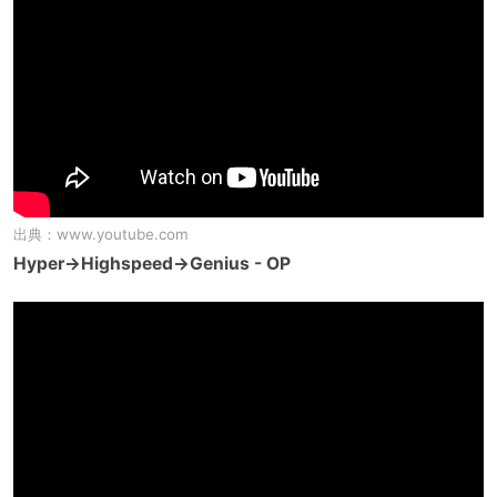
出典：
www.youtube.com
Hyper→Highspeed→Genius - OP