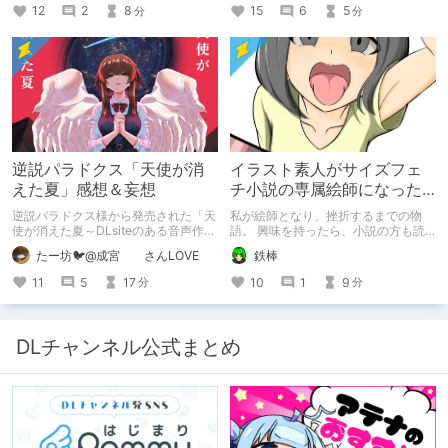
12
2
8
15
6
5
分
分
逆説パラドクス「天使が消
イラスト素人がサイズフェ
えた夏」感想＆妄想
チ小説の専属絵師になった
お話
逆説パラドクス様から発売された「天
私が絵師となり、挫折するまでの物
使が消えた夏～DLsiteのある音声作品
語。 興味を持ったら、小説の方も読
について～」の感想です。 妄想も多
んで欲しいなって感じ 私の絵を使っ
たー坊🐦@成宮 さんLOVE
鉄棒
いです。
てくれてる小説書きさんのページＵＲ
Ｌ
11
5
17
10
1
9
分
分
https://www.pixiv.net/users/341489
73/novels?p=1
DLチャンネル公式まとめ