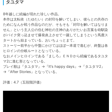
タユタマ
8年越しに続編が現れた珍しい作品。

本作は太転依（たゆたい）の封印を解いてしまい、彼らとの共存の
ためになんか戦う作品なのだが、そもそも「封印を解いてはなりま
せん」という主人公の住む神社の主神のありがたいお言葉を幼馴染
がバイク突っ込ませて爆発炎上させて一蹴してしまうという馬鹿ス
タートから始まっている。おいちょっとまて。

ストーリー前半から中盤にかけてはほぼ一本道で進むが、終盤は各
ヒロインの分岐ルートとなっている。

なおメインヒロインである『ましろ』ＥＮＤから続編であるタユタ
マ2に進む形となっている。

プレイ順は『タユタマ』→『It's happy days』→『タユタマ2』
→『After Stories』となっている。

評価：4.7（五段階評価）