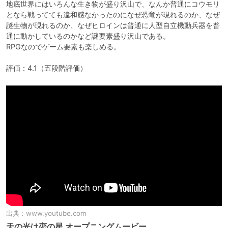
地底世界にはいろんな生き物が盛り沢山で、なんか普通にコウモリ
となら戦ってても違和感なかったのになぜ恐竜が現れるのか、なぜ
謎生物が現れるのか、なぜヒロインは普通に人型自立機動兵器を普
通に動かしているのかなど謎要素盛り沢山である。

RPGなのでゲーム要素も楽しめる。

評価：4.1（五段階評価）
出典：
www.youtube.com
天の光は恋の星 オープニングムービー