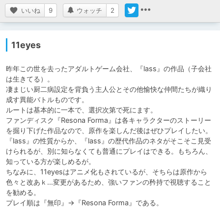
いいね
9
ウォッチ
2
11eyes
昨年この世を去ったアダルトゲーム会社、『lass』の作品（子会社
は生きてる）。

凄まじい厨二病設定を背負う主人公とその他愉快な仲間たちが織り
成す異能バトルものです。

ルートは基本的に一本で、選択次第で死にます。

ファンディスク『Resona Forma』は各キャラクターのストーリー
を掘り下げた作品なので、原作を楽しんだ後はぜひプレイしたい。

『lass』の性質からか、『lass』の歴代作品のネタがそこそこ見受
けられるが、別に知らなくても普通にプレイはできる。もちろん、
知っている方が楽しめるが。

ちなみに、11eyesはアニメ化もされているが、そちらは原作から
色々と改あｋ…変更があるため、強いファンの矜持で視聴すること
を勧める。

プレイ順は『無印』→『Resona Forma』である。
