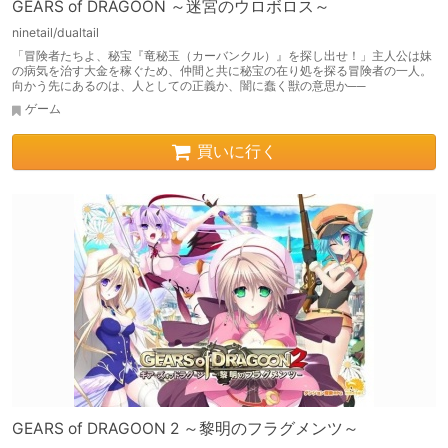
GEARS of DRAGOON ～迷宮のウロボロス～
ninetail/dualtail
「冒険者たちよ、秘宝『竜秘玉（カーバンクル）』を探し出せ！」主人公は妹
の病気を治す大金を稼ぐため、仲間と共に秘宝の在り処を探る冒険者の一人。
向かう先にあるのは、人としての正義か、闇に蠢く獣の意思か──
ゲーム
買いに行く
GEARS of DRAGOON 2 ～黎明のフラグメンツ～