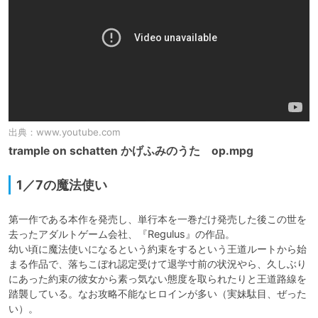
出典：
www.youtube.com
trample on schatten かげふみのうた op.mpg
1／7の魔法使い
第一作である本作を発売し、単行本を一巻だけ発売した後この世を
去ったアダルトゲーム会社、『Regulus』の作品。

幼い頃に魔法使いになるという約束をするという王道ルートから始
まる作品で、落ちこぼれ認定受けて退学寸前の状況やら、久しぶり
にあった約束の彼女から素っ気ない態度を取られたりと王道路線を
踏襲している。なお攻略不能なヒロインが多い（実妹駄目、ぜった
い）。
