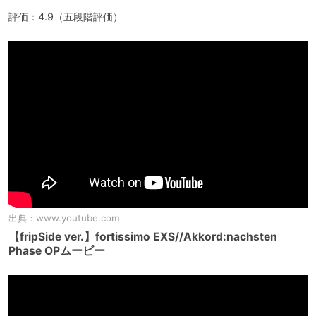
評価：4.9（五段階評価）
出典：
www.youtube.com
【fripSide ver.】fortissimo EXS//Akkord:nachsten
Phase OPムービー