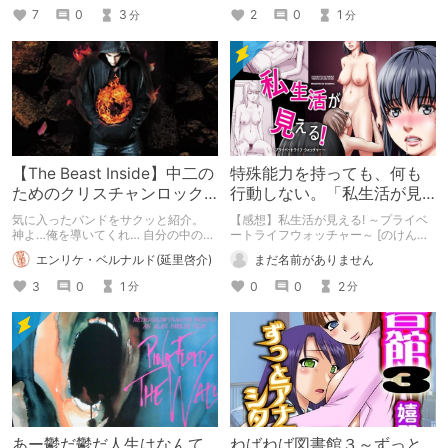
7
0
3
2
0
1
分
分
【The Beast Inside】中二の
特殊能力を持っても、何も
ためのクリスチャンロック
行動しない。「私生活が見
【3 Times Driven】
える! ～プライベートライフ
気に入ったバンドをサクッと紹介。
【感想】私生活が見える! ～プライベ
ウォッチャー～」
神よ…俺を導いてくれ… 自分の中の獣
ートライフウォッチャー～ [のけんや]
が…制御できねえんだ……！
| DLsite 同人 - R18
エンリケ・ベルナルド(延里啓介)
まだ名前がありません
3
0
1
0
0
2
分
分
あー鬱だ鬱だ人生はなんて
ねばねば図書館３～ずっと