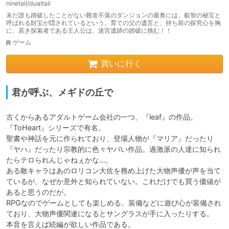
ninetail/dualtail
未だ誰も踏破したことがない難攻不落のダンジョンの最奥には、叡智の秘宝と
呼ばれる財宝が隠されているという。育ての父の遺言と、持ち前の探究心を胸
に、若き探索者である主人公は、迷宮遺跡の踏破に挑む！！
ゲーム
買いに行く
君が呼ぶ、メギドの丘で
古くからあるアダルトゲーム会社の一つ、『leaf』の作品。
『ToHeart』シリーズで有名。

聖書や神話を元に作られており、登場人物が『マリア』だったり
『ヤハ』だったり宗教的に色々ヤバい作品。過激派の人達に知られ
たらテロられんじゃねぇかな…。

ある敵キャラはあのロリコン大佐を務め上げた大物声優が声を当て
ているが、なぜか意外と知られていない。これだけでも買う価値が
あると思うのだが。

RPGなのでゲームとしても楽しめる。装備などに遊び心が装備され
ており、大物声優関連になるとサングラスが手に入ったりする。

本音を言えば続編が欲しい作品である。
