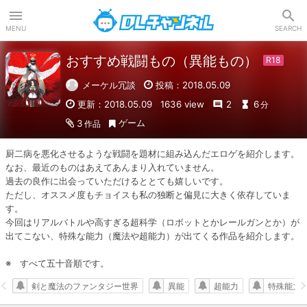
DLチャンネル
MENU
SEARCH
おすすめ戦闘もの（異能もの）
メーケル冗談
投稿：2018.05.09
更新：2018.05.09
1636 view
2
6
分
ゲーム
3
作品
厨二病を悪化させるような戦闘を題材に組み込んだエロゲを紹介します。

なお、最近のものはあえてあんまり入れていません。

過去の良作に出会っていただけるととても嬉しいです。

ただし、オススメ度もチョイスも私の独断と偏見に大きく依存していま
す。

今回はリアルバトルや高すぎる超科学（ロボットとかレールガンとか）が
出てこない、特殊な能力（魔法や超能力）が出てくる作品を紹介します。

※　すべて五十音順です。
剣と魔法のファンタジー世界
異能
超能力
特殊能力