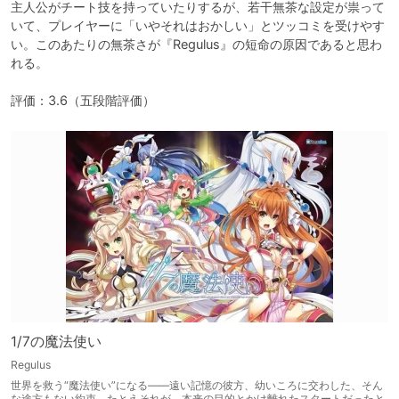
主人公がチート技を持っていたりするが、若干無茶な設定が祟って
いて、プレイヤーに「いやそれはおかしい」とツッコミを受けやす
い。このあたりの無茶さが『Regulus』の短命の原因であると思わ
れる。

1/7の魔法使い
Regulus
世界を救う“魔法使い”になる――遠い記憶の彼方、幼いころに交わした、そん
な途方もない約束。たとえそれが、本来の目的とかけ離れたスタートだったと