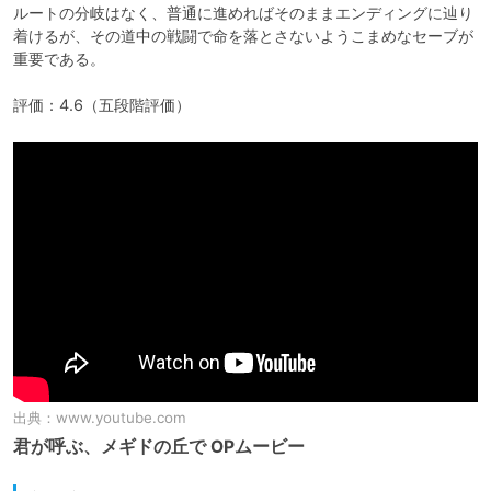
ルートの分岐はなく、普通に進めればそのままエンディングに辿り
着けるが、その道中の戦闘で命を落とさないようこまめなセーブが
重要である。

評価：4.6（五段階評価）
出典：
www.youtube.com
君が呼ぶ、メギドの丘で OPムービー