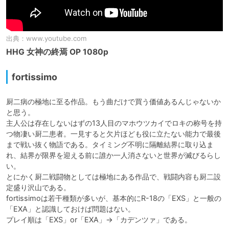
出典：
www.youtube.com
HHG 女神の終焉 OP 1080p
fortissimo
厨二病の極地に至る作品。もう曲だけで買う価値あるんじゃないか
と思う。

主人公は存在しないはずの13人目のマホウツカイでロキの称号を持
つ物凄い厨二患者。一見すると欠片ほども役に立たない能力で最後
まで戦い抜く物語である。タイミング不明に隔離結界に取り込ま
れ、結界が限界を迎える前に誰か一人消さないと世界が滅びるらし
い。

とにかく厨二戦闘物としては極地にある作品で、戦闘内容も厨二設
定盛り沢山である。

fortissimoは若干種類が多いが、基本的にR-18の「EXS」と一般の
「EXA」と認識しておけば問題はない。

プレイ順は「EXS」or「EXA」→「カデンツァ」である。
