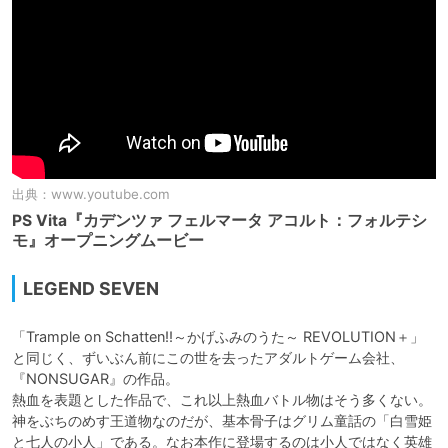
出典：
www.youtube.com
PS Vita『カデンツァ フェルマータ アコルト：フォルテシ
モ』オープニングムービー
LEGEND SEVEN
「Trample on Schatten!!～かげふみのうた～ REVOLUTION＋」
と同じく、ずいぶん前にこの世を去ったアダルトゲーム会社、
『NONSUGAR』の作品。

熱血を表題とした作品で、これ以上熱血バトル物はそう多くない。
神をぶちのめす王道物なのだが、基本骨子はグリム童話の「白雪姫
と七人の小人」である。なお本作に登場するのは小人ではなく英雄