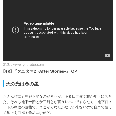
出典：
www.youtube.com
[4K] 『タユタマ2 -After Stories-』 OP
天の光は恋の星
たぶん誰にも理解不能なのだろうが、ある日突然学校が地下に落ち
た。それも地下一階とか二階とか言うレベルですらなく、地下百メ
ートル単位の規模で。そこからなぜか助けが来ないので自力で掘っ
て地上を目指す作品…なぜだ。
