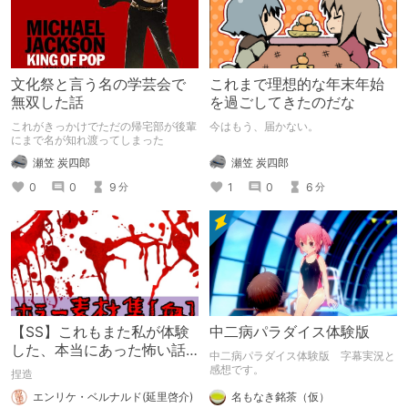
文化祭と言う名の学芸会で
これまで理想的な年末年始
無双した話
を過ごしてきたのだな
これがきっかけでただの帰宅部が後輩
今はもう、届かない。
にまで名が知れ渡ってしまった
瀬笠 炭四郎
瀬笠 炭四郎
1
0
6
0
0
9
分
分
【SS】これもまた私が体験
中二病パラダイス体験版
した、本当にあった怖い話
中二病パラダイス体験版 字幕実況と
です。
感想です。
捏造
エンリケ・ベルナルド(延里啓介)
名もなき銘茶（仮）