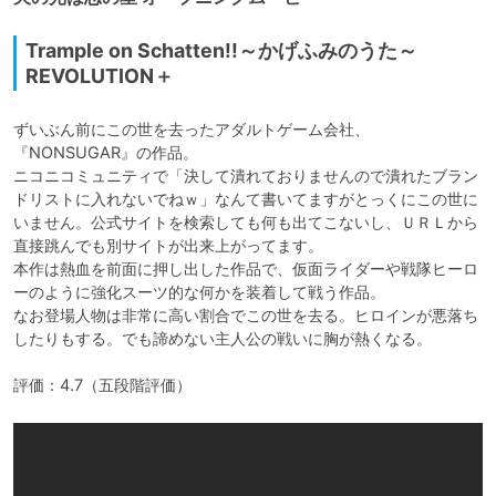
Trample on Schatten!!～かげふみのうた～
REVOLUTION＋
ずいぶん前にこの世を去ったアダルトゲーム会社、
『NONSUGAR』の作品。

ニコニコミュニティで「決して潰れておりませんので潰れたブラン
ドリストに入れないでねｗ」なんて書いてますがとっくにこの世に
いません。公式サイトを検索しても何も出てこないし、ＵＲＬから
直接跳んでも別サイトが出来上がってます。

本作は熱血を前面に押し出した作品で、仮面ライダーや戦隊ヒーロ
ーのように強化スーツ的な何かを装着して戦う作品。

なお登場人物は非常に高い割合でこの世を去る。ヒロインが悪落ち
したりもする。でも諦めない主人公の戦いに胸が熱くなる。

評価：4.7（五段階評価）