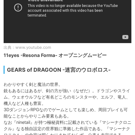
出典：
www.youtube.com
11eyes -Resona Forma- オープニングムービー
GEARS of DRAGOON -迷宮のウロボロス-
わかりやすく剣と魔法の世界。

銃もあるにはあるが、剣の方が強い（なぜだ）。ドラゴンやスライ
ム、ウェオウルフなど有名どころのモンスターや、エルフ、竜人、
機人など人種も豊富。

3DダンジョンRPGなのでゲームとしても楽しめ、周回プレイも可
能なことからやりこみ要素もある。

なお『ninetail』が持つ極秘資料に記載されている『マシーナクロニ
クル』なる独自設定の世界観に準拠した作品である。『マシーナク
ロニクル』の全容は明らかにされておらず、公表も未定である。
