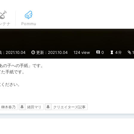
ンテナ
Pommu
：2021.10.04
更新：2021.10.04
124 view
0
4
1
分
あの子への手紙」です。

た手紙です。

ください。

榊木春乃
緒田マリ
クリエイターズ記事