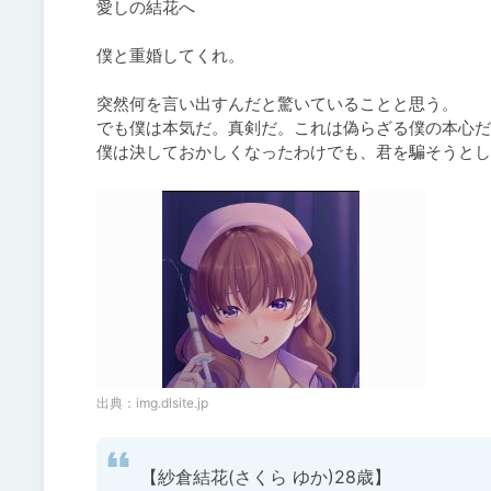
愛しの結花へ

僕と重婚してくれ。

突然何を言い出すんだと驚いていることと思う。

でも僕は本気だ。真剣だ。これは偽らざる僕の本心だ
僕は決しておかしくなったわけでも、君を騙そうとし
出典：
img.dlsite.jp
【紗倉結花(さくら ゆか)28歳】
