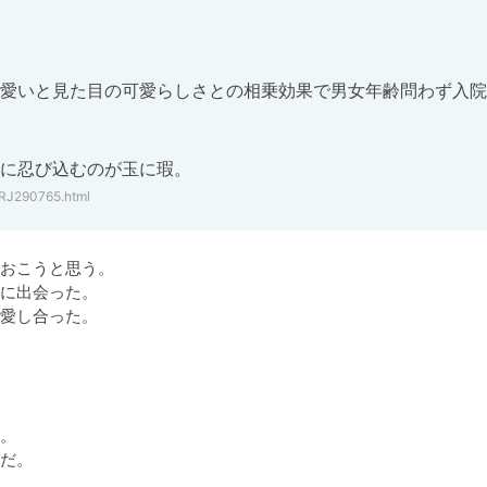
愛いと見た目の可愛らしさとの相乗効果で男女年齢問わず入院
に忍び込むのが玉に瑕。
/RJ290765.html
おこうと思う。

に出会った。

愛し合った。

。

だ。
