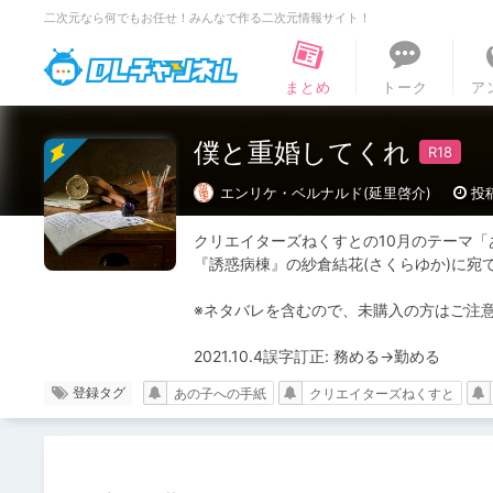
二次元なら何でもお任せ！みんなで作る二次元情報サイト！
DLチャンネル
まとめ
トーク
ア
僕と重婚してくれ
エンリケ・ベルナルド(延里啓介)
投稿
クリエイターズねくすとの10月のテーマ「
『誘惑病棟』の紗倉結花(さくらゆか)に宛て
※ネタバレを含むので、未購入の方はご注意
2021.10.4誤字訂正: 務める→勤める
登録タグ
あの子への手紙
クリエイターズねくすと