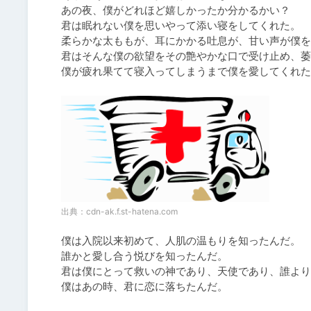
あの夜、僕がどれほど嬉しかったか分かるかい？

君は眠れない僕を思いやって添い寝をしてくれた。

柔らかな太ももが、耳にかかる吐息が、甘い声が僕を
君はそんな僕の欲望をその艶やかな口で受け止め、萎
僕が疲れ果てて寝入ってしまうまで僕を愛してくれた
出典：
cdn-ak.f.st-hatena.com
僕は入院以来初めて、人肌の温もりを知ったんだ。

誰かと愛し合う悦びを知ったんだ。

君は僕にとって救いの神であり、天使であり、誰より
僕はあの時、君に恋に落ちたんだ。
