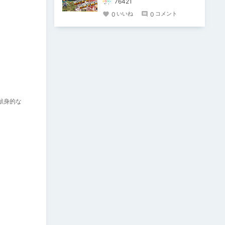
76421
0
0
いいね
コメント
献身的な