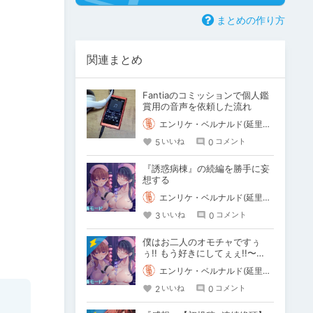
まとめの作り方
関連まとめ
Fantiaのコミッションで個人鑑
賞用の音声を依頼した流れ
エンリケ・ベルナルド(延里啓介)
5
0
いいね
コメント
『誘惑病棟』の続編を勝手に妄
想する
エンリケ・ベルナルド(延里啓介)
3
0
いいね
コメント
僕はお二人のオモチャですぅ
ぅ!! もう好きにしてぇぇ!!〜
『誘惑病棟～白衣の天使は発情
エンリケ・ベルナルド(延里啓介)
モード～』
2
0
いいね
コメント