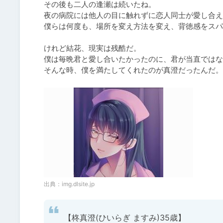
その後も二人の逢瀬は続いたね。

夜の病院には他人の目に触れずに恋人同士が愛し合え
僕らは何度も、場所を変え方法を変え、背徳感をスパ
けれど結花、現実は残酷だ。

僕は毎晩君と愛し合いたかったのに、君が当直ではな
そんな時、僕を満たしてくれたのが真澄だったんだ。
出典：
img.dlsite.jp
【柊真澄(ひいらぎ ますみ)35歳】
