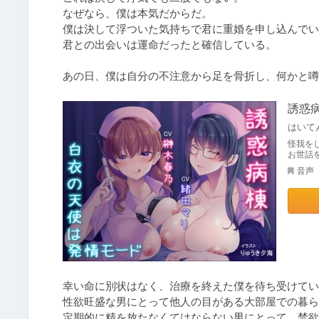
なぜなら、僕は本気だからだ。

僕は決して浮ついた気持ちで君に重婚を申し込んでい
君との出会いは運命だったと確信している。

あの日、僕は自分の不注意から足を骨折し、何かと噂
誘惑
はいて
怪我を
お世話
音声
幸い命に別状はなく、治療を終えた僕を待ち受けてい
性欲旺盛な男にとって他人の目がある大部屋での暮ら
定期的に精を放たなくてはならない男にとって、禁欲