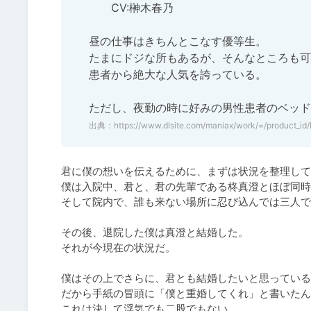
　　CV:榊木春乃

昼の仕事はきちんとこなす優等生。

たまにドジな所もあるが、そんなところも可
患者から絶大な人気を誇っている。

ただし、夜勤の時に好みの男性患者のベッド
出典：
https://www.dlsite.com/maniax/work/=/product_id
君に僕の想いを伝えるために、まずは状況を整理して
僕は入院中、君と、君の先輩である柊真澄とほぼ同時
そして院内で、誰も来ない場所に忍び込んでは三人で
その後、退院した僕は真澄と結婚した。

それが今現在の状況だ。

僕はその上でさらに、君とも結婚したいと思っている
だから手紙の冒頭に「僕と重婚してくれ」と書いたん
これは決して浮気でも二股でもない。
