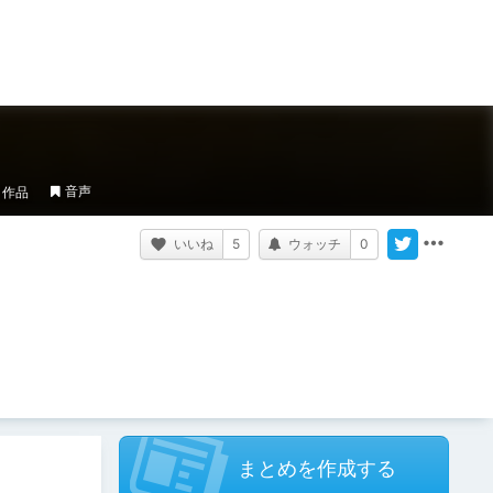
音声
作品
いいね
5
ウォッチ
0
まとめを作成する