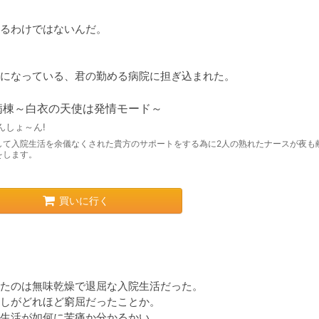
るわけではないんだ。

になっている、君の勤める病院に担ぎ込まれた。
病棟～白衣の天使は発情モード～
んしょ～ん!
して入院生活を余儀なくされた貴方のサポートをする為に2人の熟れたナースが夜も
をします。
買いに行く
たのは無味乾燥で退屈な入院生活だった。

しがどれほど窮屈だったことか。

生活が如何に苦痛か分かるかい。
