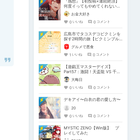
『感想』【初投稿×連続絶頂】
何度イってもやめてくれない嫉
妬彼氏に激責めされて堕とされ
お金大好き
る。
0
0
いいね
コメント
広島市でタコスデコピクミンを
探す2時間の旅【ピクミンブル
ーム / Pikmin Bloom】
グルメで悪食
1
0
いいね
コメント
【遊戯王マスターデイズ】
Part57：激闘！天盃龍 VS 千年
D【架空デュエル】
大晦日
0
0
いいね
コメント
デキアイ〜白衣の君の愛し方〜
20
0
0
いいね
コメント
MYSTIC ZENO【Win版】 プ
レイしてみた