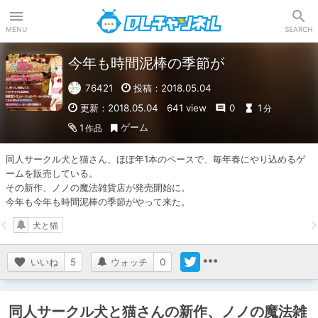
DLチャンネル
MENU
SEARCH
今年も時間泥棒の季節が
76421
投稿：2018.05.04
更新：2018.05.04
641 view
0
1
分
ゲーム
1
作品
同人サークル犬と猫さん、ほぼ年1本のペースで、毎年春にやり込めるゲ
ームを販売している。

その新作、ノノの魔法雑貨店が発売開始に。

今年も今年も時間泥棒の季節がやって来た。
犬と猫
いいね
5
ウォッチ
0
同人サークル犬と猫さんの新作、ノノの魔法雑