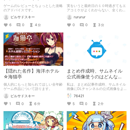
ゲームのレビューとちょっとした攻略
実をいうと最終日の１０時過ぎてもエ
のアドバイスです。
アコミケがよくわからない、全くわか
らない。 クリエイター記事で申請し
ピルサドスキー
rururur
てるのが少なくよくわからない申し訳
ない。 エアコミケの中にソウルスミ
6
0
4
0
0
3
分
分
スがあったので記事作りますよって話
です。 あと、ニーネとニーナよく間
違えそうになる。
【隠れた名作】海洋ホテル
まとめ作成時、サムネイル
☆海猫亭
公式画像使うのはどんな
時？
個人的にもっと知られてほしい全年齢
私は、まとめ記事作成時、サムネイル
ゲーム作品について語ります。
画像にDLチャンネルの公式画像をよ
く使う。 どんな時にどの画像を使う
ピルサドスキー
76421
のか適当に考えてみた。
1
0
6
5
0
2
分
分