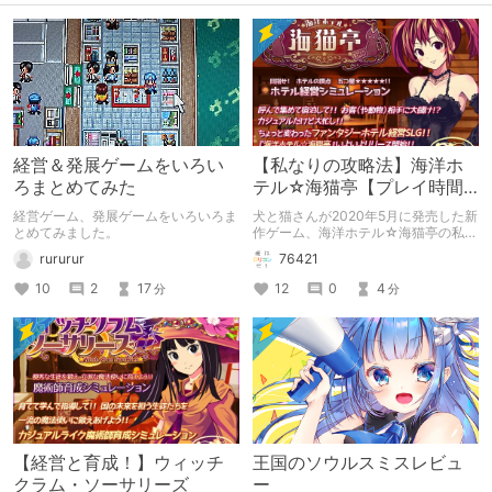
経営＆発展ゲームをいろい
【私なりの攻略法】海洋ホ
ろまとめてみた
テル☆海猫亭【プレイ時間
60時間】
経営ゲーム、発展ゲームをいろいろま
犬と猫さんが2020年5月に発売した新
とめてみました。
作ゲーム、海洋ホテル☆海猫亭の私な
りの攻略法です。 ※この記事は、オス
rururur
76421
スメ作品レビューです。
10
2
17
12
0
4
分
分
【経営と育成！】ウィッチ
王国のソウルスミスレビュ
クラム・ソーサリーズ
ー