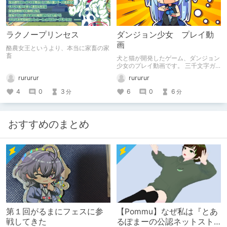
ラクノープリンセス
ダンジョン少女 プレイ動
画
酪農女王というより、本当に家畜の家
畜
犬と猫が開発したゲーム、ダンジョン
少女のプレイ動画です。 三千文字ガ
チでキツイ。
rururur
rururur
4
0
3
6
0
6
分
分
おすすめのまとめ
第１回がるまにフェスに参
【Pommu】なぜ私は『とあ
戦してきた
るぽまーの公認ネットスト