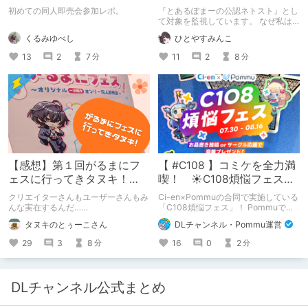
ーカー』になったのか【出
初めての同人即売会参加レポ。
『とあるぽまーの公認ネトスト』とし
会い編】
て対象を監視しています。 なぜ私は
このような行動をとるに至ったのか。
くるみゆべし
ひとやすみんこ
これまでのあゆみを振り返ります。
13
2
7
11
2
8
分
分
【感想】第１回がるまにフ
【 #C108 】コミケを全力満
ェスに行ってきタヌキ！
喫！ ☀C108煩悩フェス☀
【レポ】
Pommu版のご案内
クリエイターさんもユーザーさんもみ
Ci-en×Pommuの合同で実施している
んな実在するんだ……
「C108煩悩フェス」！ Pommuでの
参加方法について、改めてこちらでも
タヌキのとぅーこさん
DLチャンネル・Pommu運営
ご案内いたします！
29
3
8
16
0
2
分
分
DLチャンネル公式まとめ