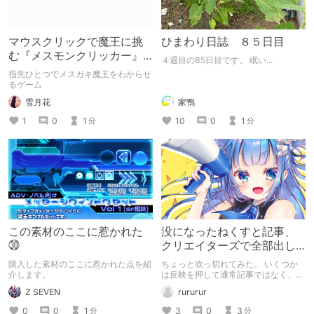
マウスクリックで魔王に挑
ひまわり日誌 ８５日目
む『メスモンクリッカー』
４週目の85日目です。 眠い...
体験版プレイしてみた
指先ひとつでメスガキ魔王をわからせ
るゲーム
雪月花
家鴨
1
0
1
10
0
1
分
分
この素材のここに惹かれた
没になったねくすと記事、
㉚
クリエイターズで全部出し
てみます。
購入した素材のここに惹かれた点を紹
ちょっと吹っ切れてみた。 いくつか
介します。
は反映を押して通常記事ではなく、ク
リエイター記事として出してみようか
Z SEVEN
rururur
なと。
0
0
1
3
0
3
分
分