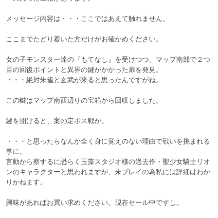
メッセージ内容は・・・ここではあえて触れません。

ここまでたどり着いた方だけがお確かめください。

女の子モンスター達の『もてなし』を受けつつ、マップ南部で２つ
目の回復ポイントと異界の鍵がかかった扉を発見。

・・・絶対朱雀と玄武が来ると思ったんですがね。

この鍵はマップ南西辺りの宝箱から回収しました。

鍵を開けると、案の定ボス戦が。

・・・と思ったらなんか全く身に覚えのない理由で戦いを挑まれる
事に。

言動から察するに恐らく玉藻スタジオ様の過去作・聖少女騎士リオ
ンのキャラクターと思われますが、未プレイの為私には詳細はわか
りかねます。

興味があればお買い求めください。現在セール中ですし。
