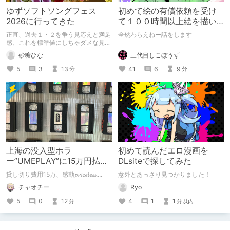
ゆずソフトソングフェス
初めて絵の有償依頼を受け
2026に行ってきた
て１００時間以上絵を描い
た話
正直、過去１・２を争う見応えと満足
全然わらえねー話をします
感、これを標準値にしちゃダメな見本
かも
三代目しこぼうず
砂糖ひな
41
6
9
5
3
13
分
分
上海の没入型ホラ
初めて読んだエロ漫画を
ー”UMEPLAY”に15万円払っ
DLsiteで探してみた
たら、2作品とも号泣した※
貸し切り費用15万、感動𝓹𝓻𝓲𝓬𝓮𝓵𝓮𝓼𝓼....
意外とあっさり見つかりました！
ネタバレなし
チャオチー
Ryo
5
0
12
4
1
1
分
分以内