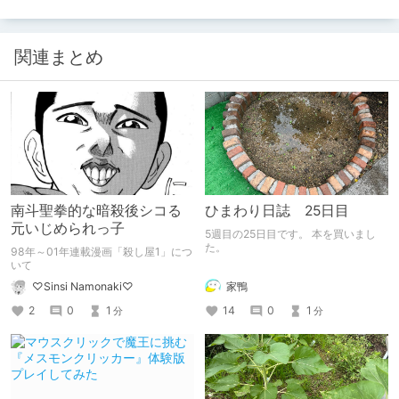
関連まとめ
南斗聖拳的な暗殺後シコる
ひまわり日誌 25日目
元いじめられっ子
5週目の25日目です。 本を買いまし
た。
98年～01年連載漫画「殺し屋1」につ
いて
家鴨
♡Sinsi Namonaki♡
14
0
1
2
0
1
分
分