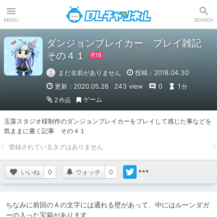
DLチャンネル
MENU
SEARCH
ダンジョンブレイカー プレイ雑記
その４１
まだ名前がありません
投稿：2018.04.30
更新：2020.05.26
243 view
0
1
分
ゲーム
2
作品
玉藻スタジオ様制作のダンジョンブレイカーをプレイして感じた事などを
気ままに書く記事　その４１
いいね
0
ウォッチ
0
ちなみに前回のＡの文字には通れる壁があって、中にはルーンダガ
ーの入った宝箱があります。
