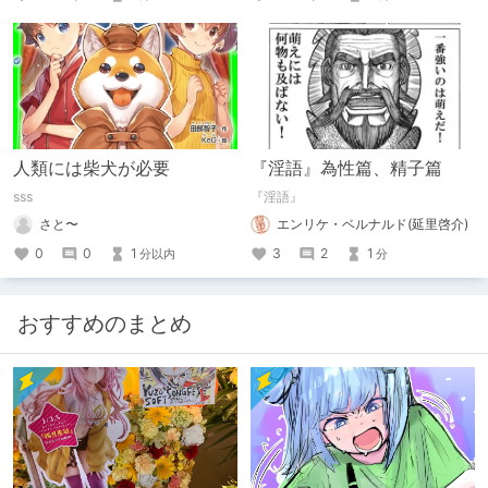
人類には柴犬が必要
『淫語』為性篇、精子篇
sss
『淫語』
さと〜
エンリケ・ベルナルド(延里啓介)
0
0
1
3
2
1
分以内
分
おすすめのまとめ