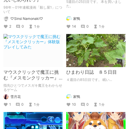
5週目の25日目です。 本を買いまし
た。
98年～01年連載漫画「殺し屋1」につ
いて
家鴨
♡Sinsi Namonaki♡
14
0
1
2
0
1
分
分
マウスクリックで魔王に挑
ひまわり日誌 ８５日目
む『メスモンクリッカー』
４週目の85日目です。 眠い...
体験版プレイしてみた
指先ひとつでメスガキ魔王をわからせ
るゲーム
雪月花
家鴨
1
0
1
10
0
1
分
分