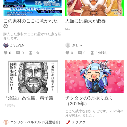
この素材のここに惹かれた
人類には柴犬が必要
㉚
sss
購入した素材のここに惹かれた点を紹
介します。
Z SEVEN
さと〜
0
0
1
0
0
1
分
分以内
『淫語』為性篇、精子篇
チクタクの3月振り返り
（2025年）
『淫語』
ここで残念なお知らせです。2025年3
月が終わりました。
エンリケ・ベルナルド(延里啓介)
チクタク