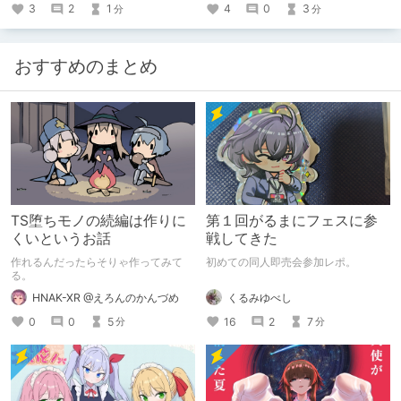
3
2
1
4
0
3
分
分
おすすめのまとめ
TS堕ちモノの続編は作りに
第１回がるまにフェスに参
くいというお話
戦してきた
作れるんだったらそりゃ作ってみて
初めての同人即売会参加レポ。
る。
くるみゆべし
HNAK-XR @えろんのかんづめ
16
2
7
0
0
5
分
分