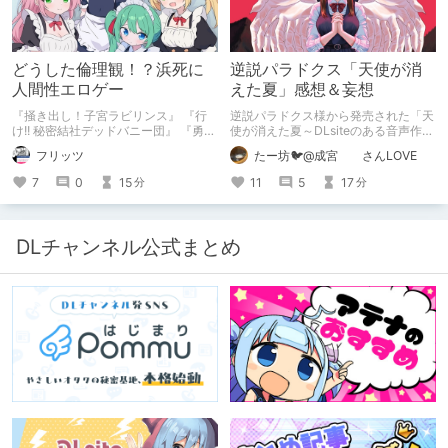
どうした倫理観！？浜死に
逆説パラドクス「天使が消
人間性エロゲー
えた夏」感想＆妄想
『掻き出し！子宮ラビリンス』 『行
逆説パラドクス様から発売された「天
け!! 秘密結社デッドバニー団』 『勇者
使が消えた夏～DLsiteのある音声作品
ミアとツンツン猫サキュバス ~それで
について～」の感想です。 妄想も多
フリッツ
たー坊🐦@成宮 さんLOVE
も勇者はコロせない!~』 『めいどいん
いです。
めいど！』 本記事はねくすとテーマ
7
0
15
11
5
17
分
分
「人に薦めづらいけど好きな作
品」”ではない”です。 好きだったら人
に薦めるのは当たり前だよなぁ！？
DLチャンネル公式まとめ