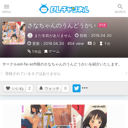
DLチャンネル
MENU
SEARCH
さなちゃんのうんどうかい
まだ名前がありません
投稿：2018.04.30
更新：2018.04.30
854 view
0
1
分
ゲーム
1
作品
サークルsol-fa-soft様のさなちゃんのうんどうかいを紹介いたします。
いいね
2
ウォッチ
0