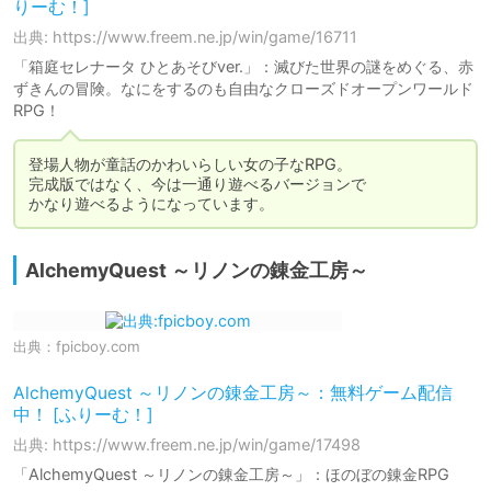
りーむ！]
出典: https://www.freem.ne.jp/win/game/16711
「箱庭セレナータ ひとあそびver.」：滅びた世界の謎をめぐる、赤
ずきんの冒険。なにをするのも自由なクローズドオープンワールド
RPG！
登場人物が童話のかわいらしい女の子なRPG。

完成版ではなく、今は一通り遊べるバージョンで

かなり遊べるようになっています。
AlchemyQuest ～リノンの錬金工房～
出典：
fpicboy.com
AlchemyQuest ～リノンの錬金工房～：無料ゲーム配信
中！ [ふりーむ！]
出典: https://www.freem.ne.jp/win/game/17498
「AlchemyQuest ～リノンの錬金工房～」：ほのぼの錬金RPG