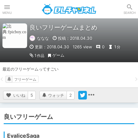
DLチャンネル
MENU
SEARCH
良いフリーゲームまとめ
ななな
投稿：2018.04.30
更新：2018.04.30
1265 view
0
1
分
ゲーム
1
作品
最近のフリーゲームってすごい
フリーゲーム
いいね
5
ウォッチ
2
良いフリーゲーム
EvaliceSaga