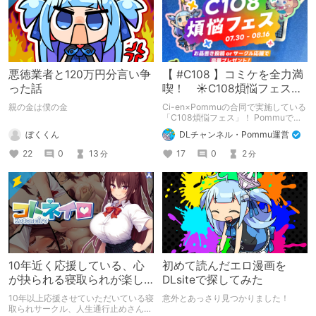
悪徳業者と120万円分言い争
【 #C108 】コミケを全力満
った話
喫！ ☀C108煩悩フェス☀
Pommu版のご案内
親の金は僕の金
Ci-en×Pommuの合同で実施している
「C108煩悩フェス」！ Pommuでの
参加方法について、改めてこちらでも
ぼくくん
DLチャンネル・Pommu運営
ご案内いたします！
22
0
13
17
0
2
分
分
10年近く応援している、心
初めて読んだエロ漫画を
が抉られる寝取られが楽し
DLsiteで探してみた
めるサークル
10年以上応援させていただいている寝
意外とあっさり見つかりました！
取られサークル、人生通行止めさんの