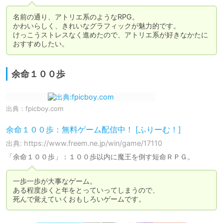
名前の通り、アトリエ系のようなRPG。

かわいらしく、きれいなグラフィックが魅力的です。

けっこうストレスなく進めたので、アトリエ系が好きなかたに
おすすめしたい。
余命１００歩
出典：
fpicboy.com
余命１００歩：無料ゲーム配信中！ [ふりーむ！]
出典: https://www.freem.ne.jp/win/game/17110
「余命１００歩」：１００歩以内に魔王を倒す短命ＲＰＧ。
一歩一歩が大事なゲーム。

ある程度歩くと年をとっていってしまうので、

死んで覚えていくおもしろいゲームです。