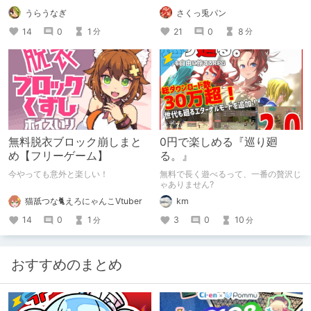
ームが好き故に困る事があるのです。
うらうなぎ
さくっ兎パン
14
0
1
21
0
8
分
分
無料脱衣ブロック崩しまと
0円で楽しめる『巡り廻
め【フリーゲーム】
る。』
今やっても意外と楽しい！
無料で長く遊べるって、一番の贅沢じ
ゃありません?
猫舐つな🐈えろにゃんこVtuber
km
14
0
1
3
0
10
分
分
おすすめのまとめ