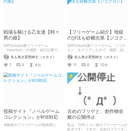
戦場を駆ける乙女達【時々
【フリーゲーム紹介】地獄
男の娘】
の沙汰も砂糖次第【ジゴク
ロン】
SRPGstudio製フリーゲーム
SRPGstudio製フリーゲーム「ジゴク
「Heartium」の感想・紹介記事で
ロン」をクリアしたので、感想・紹介
す。
記事を書かせて頂きました。 無料で
名も無き変態紳士（カタメ）
名も無き変態紳士（カタメ）
遊べますので、興味を持った方は遊ん
でみてください。
7
0
4
11
0
12
分
分
投稿サイト『ノベルゲーム
古めのフリゲと、創作物全
コレクション』がR18対応
般の公開停止
体験版やフリーゲームの投稿用に
私は、10年くらい前のフリーゲームが
好きです。 ですが、古めのフリーゲ