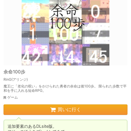
余命100歩
RinG(アリンジ)
魔王に「老化の呪い」をかけられた勇者の余命は後100歩。 限られた歩数で平
和を手に入れる短命RPG。
ゲーム
買いに行く
追加要素のあるDLsite版。
