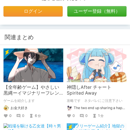
ログイン
ユーザー登録（無料）
関連まとめ
【全年齢ゲーム】やさしい
神隠しAfter チャート
黒縄ーイマジナリーフレン
Spirited Away
ドの「彼」と過ごすおぼん
ゲームを紹介します
攻略です ネタバレにご注意下さい
やすみー
お金大好き
The two end up sharing a happy kiss【二人は幸せな接吻をして終了】
0
0
6
0
0
1
分
分