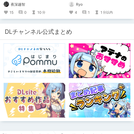
新作がとても良かったので、新作を中
Ryo
夜深越智
心に、このサークルのゲームを紹介し
たくて、記事を書かせていただく。
4
1
1
15
0
10
分以内
分
キミノオモイからずっと好きな熱心な
ファンとしての記事にどうか、お付き
合いいただきたい（2026年7月18日
微修正）
DLチャンネル公式まとめ