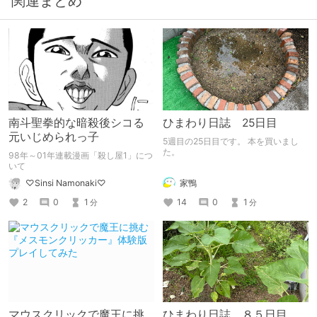
関連まとめ
南斗聖拳的な暗殺後シコる
ひまわり日誌 25日目
元いじめられっ子
5週目の25日目です。 本を買いまし
た。
98年～01年連載漫画「殺し屋1」につ
いて
家鴨
♡Sinsi Namonaki♡
14
0
1
2
0
1
分
分
マウスクリックで魔王に挑
ひまわり日誌 ８５日目