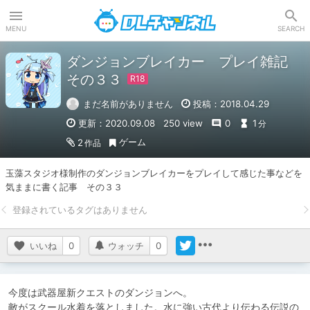
DLチャンネル
MENU
SEARCH
ダンジョンブレイカー プレイ雑記
その３３
まだ名前がありません
投稿：2018.04.29
更新：2020.09.08
250 view
0
1
分
ゲーム
2
作品
玉藻スタジオ様制作のダンジョンブレイカーをプレイして感じた事などを
気ままに書く記事　その３３
いいね
0
ウォッチ
0
今度は武器屋新クエストのダンジョンへ。

敵がスクール水着を落としました。水に強い古代より伝わる伝説の