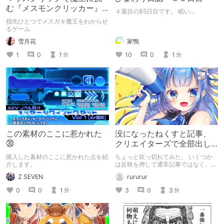
む『メスモンクリッカー』
４週目の85日目です。 眠い...
体験版プレイしてみた
指先ひとつでメスガキ魔王をわからせ
るゲーム
雪月花
家鴨
1
0
1
10
0
1
分
分
この素材のここに惹かれた
没になったねくすと記事、
㉚
クリエイターズで全部出し
てみます。
購入した素材のここに惹かれた点を紹
ちょっと吹っ切れてみた。 いくつか
介します。
は反映を押して通常記事ではなく、ク
リエイター記事として出してみようか
Z SEVEN
rururur
なと。
0
0
1
3
0
3
分
分