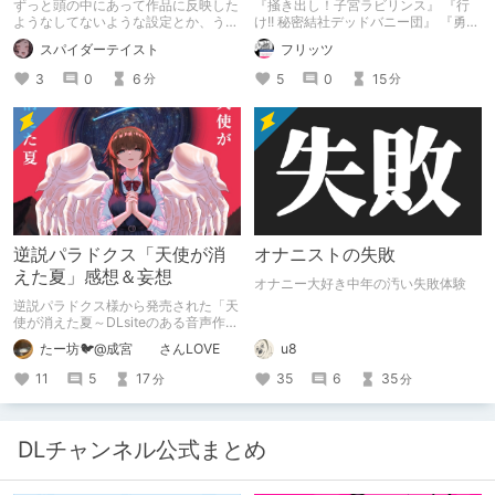
ずっと頭の中にあって作品に反映した
『掻き出し！子宮ラビリンス』 『行
コンセプトを思い出そう～
ようなしてないような設定とか、うち
け!! 秘密結社デッドバニー団』 『勇者
のヒロイン達の名づけの法則とかを頭
ミアとツンツン猫サキュバス ~それで
スパイダーテイスト
フリッツ
の中の映●研の金●さんに「そこにあ
も勇者はコロせない!~』 『めいどいん
っちゃいけねえんだよ」といわれたの
めいど！』 本記事はねくすとテーマ
3
0
6
5
0
15
分
分
でとりあえず垂れ流します。
「人に薦めづらいけど好きな作
品」”ではない”です。 好きだったら人
に薦めるのは当たり前だよなぁ！？
逆説パラドクス「天使が消
オナニストの失敗
えた夏」感想＆妄想
オナニー大好き中年の汚い失敗体験
逆説パラドクス様から発売された「天
使が消えた夏～DLsiteのある音声作品
について～」の感想です。 妄想も多
たー坊🐦@成宮 さんLOVE
u8
いです。
11
5
17
35
6
35
分
分
DLチャンネル公式まとめ