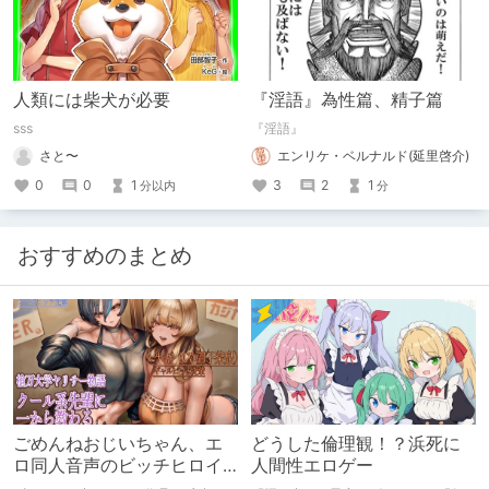
人類には柴犬が必要
『淫語』為性篇、精子篇
sss
『淫語』
さと〜
エンリケ・ベルナルド(延里啓介)
0
0
1
3
2
1
分以内
分
おすすめのまとめ
ごめんねおじいちゃん、エ
どうした倫理観！？浜死に
ロ同人音声のビッチヒロイ
人間性エロゲー
ンに名前使って～過去作品