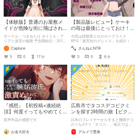
【体験版】普通のお屋敷メ
【製品版レビュー】ケーキ
イドが危険な街に飛ばされ
の苺は最後にとっておけ！
て、不思議なダンジョン攻
ねっとりローグライク
サークル：つきみたけ タイトル：ア
今回は段階系エロのローグライク
略！【行動記録】
RPG【迷宮街のグレイス】
リアと迷宮の秘密 予告開始日：2019
RPG「迷宮街のグレイス」を紹介！
年11月08日 作品販売日：2021年09
Capture
さんねんNTR
月04日 予告作品の体験版の内容を中
心に紹介しているまとめ記事です。
5
0
17
3
0
6
分
分
体験版の「ネタバレ」を含んだ内容を
まとめているので、苦手な方は注意し
て下さい。
『感想』【初投稿×連続絶
広島市でタコスデコピクミ
頂】何度イってもやめてく
ンを探す2時間の旅【ピクミ
れない嫉妬彼氏に激責めさ
ンブルーム / Pikmin
音声作品の感想です
日本のプレイヤーからすると難関デコ
れて堕とされる。
Bloom】
のうちの1つ「タコス」。地元では見
つけられなかった男が広島で探す旅を
お金大好き
グルメで悪食
お送りします。ねくすと5月のテーマ