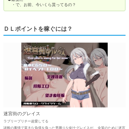
　・で、お前、今いくら貰ってるの？
ＤＬポイントを稼ぐには？
迷宮街のグレイス
ラブリープリチー超愛してる
諸般の事情で莫大な負債を負った男勝りな剣士グレイスが、 金策のために迷宮