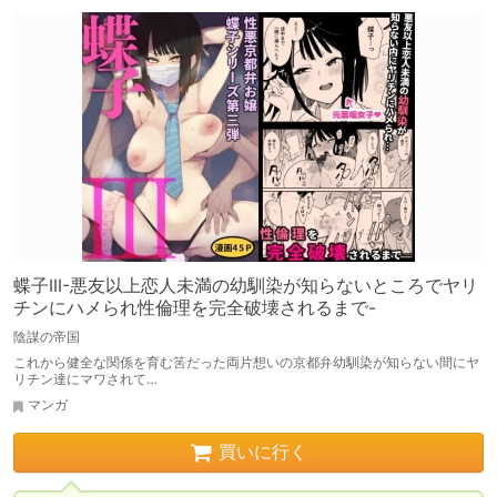
蝶子III-悪友以上恋人未満の幼馴染が知らないところでヤリ
チンにハメられ性倫理を完全破壊されるまで-
陰謀の帝国
これから健全な関係を育む筈だった両片想いの京都弁幼馴染が知らない間にヤ
リチン達にマワされて…
マンガ
買いに行く