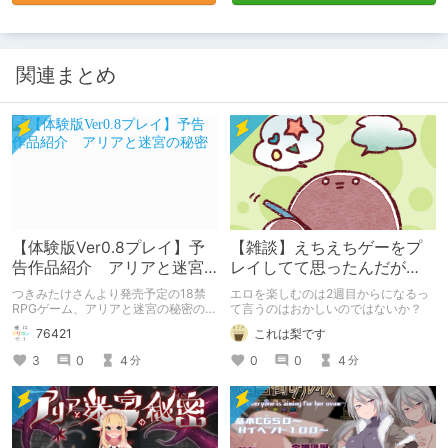
関連まとめ
【体験版Ver0.8プレイ】予
【雑談】えちえちゲーをプ
告作品紹介 アリアと迷宮
レイしてて思ったんだが…
の秘密
つきみたけさんより発売予定の18禁
エロを楽しむのは2週目からになるっ
RPGゲーム、アリアと迷宮の秘密の紹
て言うのはおかしいのではないか？
介記事です。
76421
これは梨です
3
0
4
0
0
4
分
分