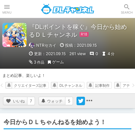
DLチャンネル
MENU
SEARCH
『DLポイントを稼ぐ』今日から始め
るＤＬチャンネル
NTRセカイ
投稿：2021.09.15
更新：2021.09.15
261 view
0
4
分
ゲーム
3
作品
まとめ記事、楽しいよ！
クリエイターズ記事
DLチャンネル
記事制作
アテナ
いいね
7
ウォッチ
5
今日からＤＬちゃんねるを始めよう！