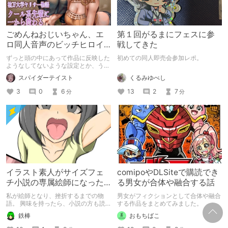
ごめんねおじいちゃん、エ
第１回がるまにフェスに参
ロ同人音声のビッチヒロイ
戦してきた
ンに名前使って～過去作品
ずっと頭の中にあって作品に反映した
初めての同人即売会参加レポ。
コンセプトを思い出そう～
ようなしてないような設定とか、うち
のヒロイン達の名づけの法則とかを頭
くるみゆべし
スパイダーテイスト
の中の映●研の金●さんに「そこにあ
っちゃいけねえんだよ」といわれたの
13
2
7
3
0
6
分
分
でとりあえず垂れ流します。
イラスト素人がサイズフェ
comipoやDLSiteで購読でき
チ小説の専属絵師になった
る男女が合体や融合する話
お話
私が絵師となり、挫折するまでの物
男女がフィクションとして合体や融合
語。 興味を持ったら、小説の方も読
する作品をまとめてみました。
んで欲しいなって感じ 私の絵を使っ
鉄棒
おもちばこ
てくれてる小説書きさんのページＵＲ
Ｌ