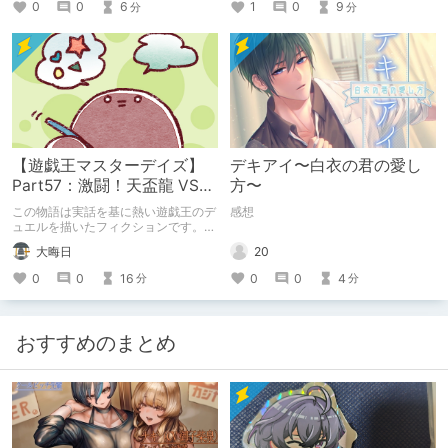
「お出かけの記録」。
0
0
6
1
0
9
分
分
【遊戯王マスターデイズ】
デキアイ〜白衣の君の愛し
Part57：激闘！天盃龍 VS
方〜
千年D【架空デュエル】
この物語は実話を基に熱い遊戯王のデ
感想
ュエルを描いたフィクションです。
（自分用メモ：2025-05-14）
20
大晦日
0
0
4
0
0
16
分
分
おすすめのまとめ