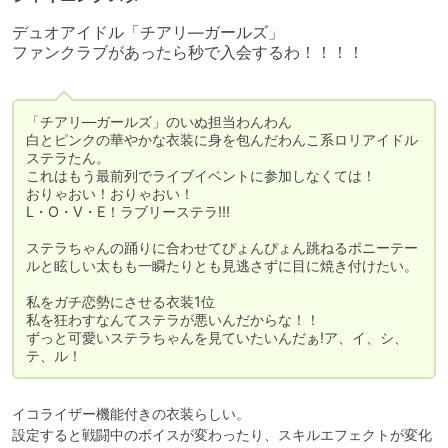
デュオアイドル「チアリ―ガールズ」

ファンクラブがあったら秒で入会するわ！！！！

「チアリ―ガールズ」のいぬ担当わんわん

白とピンクの華やかな衣装に身を包んだわんこ系ロリアイドル
ステラたん。

これはもう最前列でライブイベントに参加しなくては！

おりゃおい！おりゃおい！

L・O・V・E！ラブリーステラ!!!

ステラちゃんの踊りに合わせてぴょんぴょん跳ねるポニーテー
ルと眩しい太もも一瞬たりとも見逃さずに目に焼き付けたい。

私をガチ恋勢にさせる衣装1位

私を狂わすなんてステラが悪いんだからな！！

ずっと可愛いステラちゃんを見ていたいんだぁ!ア、イ、シ、
テ、ル！
イコライザー機能付きの衣装らしい。

設定すると戦闘中のボイスが変わったり、スキルエフェクトが変化