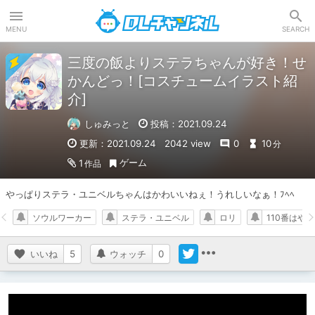
DLチャンネル
MENU
SEARCH
三度の飯よりステラちゃんが好き！せ
かんどっ！[コスチュームイラスト紹
介]
しゅみっと
投稿：2021.09.24
更新：2021.09.24
2042 view
0
10
分
ゲーム
1
作品
やっぱりステラ・ユニベルちゃんはかわいいねぇ！うれしいなぁ！ﾌﾍﾍ
ソウルワーカー
ステラ・ユニベル
ロリ
110番はや
いいね
5
ウォッチ
0