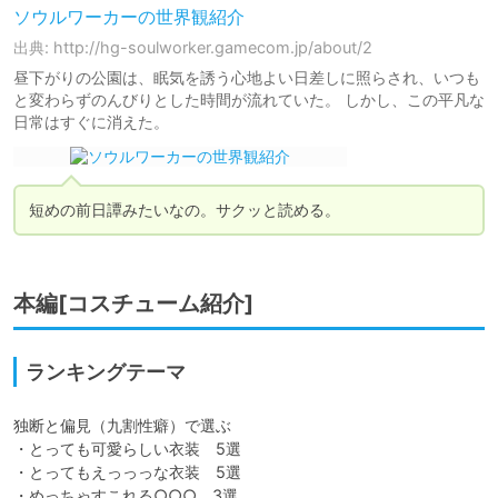
ソウルワーカーの世界観紹介
出典: http://hg-soulworker.gamecom.jp/about/2
昼下がりの公園は、眠気を誘う心地よい日差しに照らされ、いつも
と変わらずのんびりとした時間が流れていた。 しかし、この平凡な
日常はすぐに消えた。
短めの前日譚みたいなの。サクッと読める。
本編[コスチューム紹介]
ランキングテーマ
独断と偏見（九割性癖）で選ぶ

・とっても可愛らしい衣装　5選

・とってもえっっっな衣装　5選

・めっちゃすこれる○○○　3選
