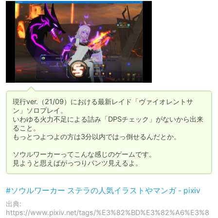
現行ver.（21/09）における最新レイド「ヴァイオレントサ
ン」ソロプレイ。

いわゆる火力不足による詰み「DPSチェック」がないから出来
ること。

もっとつよつよの方は3分以内ではっ倒せるんだとか。

ソウルワーカーってこんな感じのゲームです。

見ようと思えばがっつりパンツ見えるよ。
#ソウルワーカー ステラの人気イラストやマンガ - pixiv
出典:
https://www.pixiv.net/tags/%E3%82%BD%E3%82%A6%E3%8