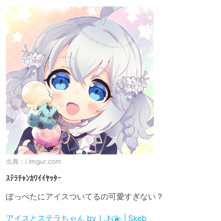
出典：
i.imgur.com
ｽﾃﾗﾁｬﾝｶﾜｲｲﾔｯﾀｰ
ぽっぺたにアイスついてるの可愛すぎない？
アイスとステラちゃん by しお💫 | Skeb