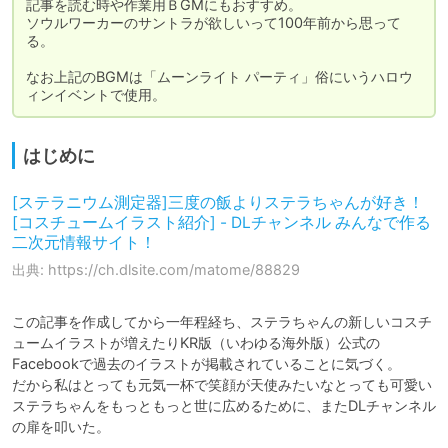
記事を読む時や作業用ＢGMにもおすすめ。

ソウルワーカーのサントラが欲しいって100年前から思って
る。

なお上記のBGMは「ムーンライト パーティ」俗にいうハロウ
ィンイベントで使用。
はじめに
[ステラニウム測定器]三度の飯よりステラちゃんが好き！
[コスチュームイラスト紹介] - DLチャンネル みんなで作る
二次元情報サイト！
出典: https://ch.dlsite.com/matome/88829
この記事を作成してから一年程経ち、ステラちゃんの新しいコスチ
ュームイラストが増えたりKR版（いわゆる海外版）公式の
Facebookで過去のイラストが掲載されていることに気づく。

だから私はとっても元気一杯で笑顔が天使みたいなとっても可愛い
ステラちゃんをもっともっと世に広めるために、またDLチャンネル
の扉を叩いた。