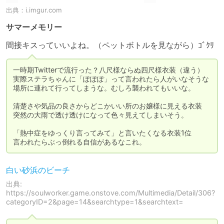
出典：
i.imgur.com
サマーメモリー
間接キスっていいよね。（ペットボトルを見ながら）ｺﾞｸﾘ
一時期Twitterで流行った？八尺様ならぬ四尺様衣装（違う）

実際ステラちゃんに「ぽぽぽ」って言われたら人がいなそうな
場所に連れて行ってしまうな。むしろ襲われてもいいな。

清楚さや気品の良さからどこかいい所のお嬢様に見える衣装

突然の大雨で透け透けになって色々見えてしまいそう。

「熱中症をゆっくり言ってみて」と言いたくなる衣装1位

言われたらぶっ倒れる自信があるなこれ。
白い砂浜のビーチ
出典:
https://soulworker.game.onstove.com/Multimedia/Detail/306?
categoryID=2&page=14&searchtype=1&searchtext=