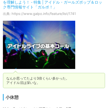
を理解しよう！ - 特集 | アイドル・ガールズポップ＆ロッ
ク専門情報サイト「ガルポ！」
出典: https://www.galpo.info/feature/list/1741
なんか思ってたより3倍くらい多かった。

アイドル沼は深いな。
小休憩