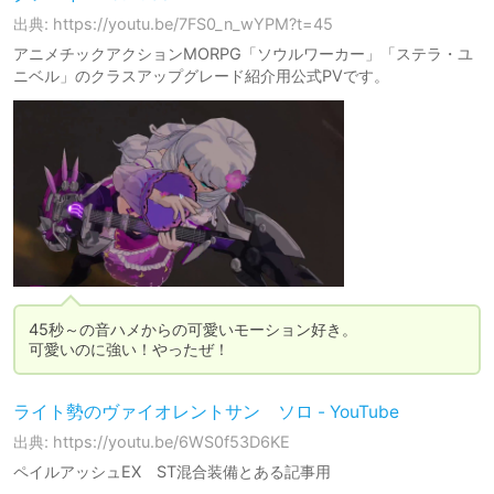
出典: https://youtu.be/7FS0_n_wYPM?t=45
アニメチックアクションMORPG「ソウルワーカー」「ステラ・ユ
ニベル」のクラスアップグレード紹介用公式PVです。
45秒～の音ハメからの可愛いモーション好き。

可愛いのに強い！やったぜ！
ライト勢のヴァイオレントサン ソロ - YouTube
出典: https://youtu.be/6WS0f53D6KE
ペイルアッシュEX ST混合装備とある記事用