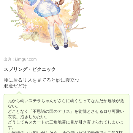
出典：
i.imgur.com
スプリング・ピクニック
腰に居るリスを見てると妙に腹立つ

邪魔だどけ
元から幼いステラちゃんがさらに幼くなってなんだか危険が危
ない。

どことなく「不思議の国のアリス」を彷彿とさせるロリ可愛い
衣装。抱きしめたい。

どうしてもスカートの三角地帯に目が引き寄せられてしまいま
す。

お日様のいい匂いがしそう。その匂いだけで最低でもご飯3杯