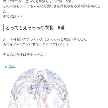
以上の5つが「とっても可愛らしい衣装　5選」

どの衣装もステラちゃんの可愛いさを爆発させる最高の衣装でし
た！

さて次は～？
とってもえっっっな衣装 5選
え！？可愛いステラちゃんにえっっっな衣装!!!そんなん

カワイイ×ドスケベ衣装＝テクノブレイク！

今日のおかずは決まったな！