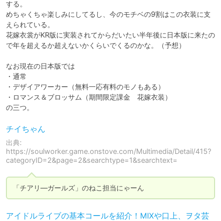
する。

めちゃくちゃ楽しみにしてるし、今のモチベの9割はこの衣装に支
えられている。

花嫁衣裳がKR版に実装されてからだいたい半年後に日本版に来たの
で年を超えるか超えないかくらいでくるのかな。（予想）

なお現在の日本版では

・通常

・デザイアワーカー（無料一応有料のモノもある）

・ロマンス＆ブロッサム（期間限定課金　花嫁衣装）

の三つ。
チイちゃん
出典:
https://soulworker.game.onstove.com/Multimedia/Detail/415?
categoryID=2&page=2&searchtype=1&searchtext=
「チアリ―ガールズ」のねこ担当にゃーん
アイドルライブの基本コールを紹介！MIXや口上、ヲタ芸