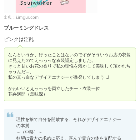
出典：
i.imgur.com
ブルーミングドレス
ピンクは淫乱
なんというか、行ったことはないのですがそういうお店の衣装
に見えたのでえっっっな衣装認定しました。

きっと甘いお花の香りで私の理性を溶かして美味しく頂かれち
ゃうんだ…、

私の真っ白なデザイアエナジーが暴発してしまう…!!

かわいいとえっっっを両立したチート衣装一位

花弁満開（意味深）
理性を捨て自分を開放する、それがデザイアエナジー
の本質

～（中略）～

欲望は貴方の求めに応え、喜んで貴方の体を支配する