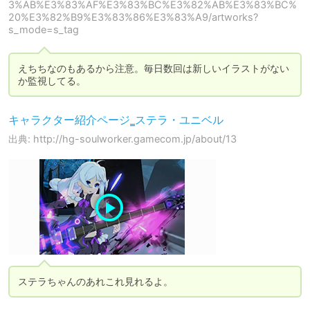
3%AB%E3%83%AF%E3%83%BC%E3%82%AB%E3%83%BC%
20%E3%82%B9%E3%83%86%E3%83%A9/artworks?
s_mode=s_tag
えちちなのもあるから注意。毎日数回は新しいイラストがない
か監視してる。
キャラクター紹介ページ‗ステラ・ユニベル
出典: http://hg-soulworker.gamecom.jp/about/13
ステラちゃんのあれこれ見れるよ。