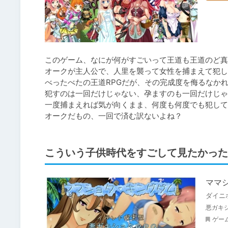
このゲーム、なにが何がすごいって王道も王道のど真
オークが主人公で、人里を襲って女性を捕まえて犯し
べったべたの王道RPGだが、その完成度を侮るなかれ
犯すのは一回だけじゃない、孕ますのも一回だけじゃ
一度捕まえれば気が向くまま、何度も何度でも犯して
オークだもの、一回で済む訳ないよね？
こういう子供時代をすごして見たかった
ママ
ダイニ
悪ガキ
ゲー