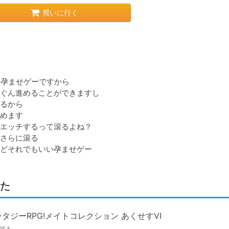
買いに行く
孕ませゲーですから

ぐん進めることができますし

るから

めます

エッチするって滾るよね？

さらに滾る

た
タジーRPG!メイトコレクション あくせすVI