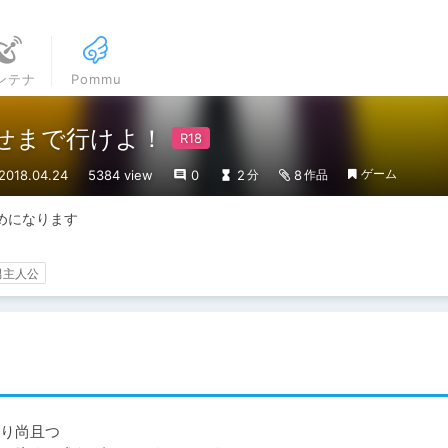
ンテナ
Pommu
ませまで行けよ！
ゲーム
018.04.24
5384 view
0
2
8
分
作品
になります

男主人公
り尚且つ
