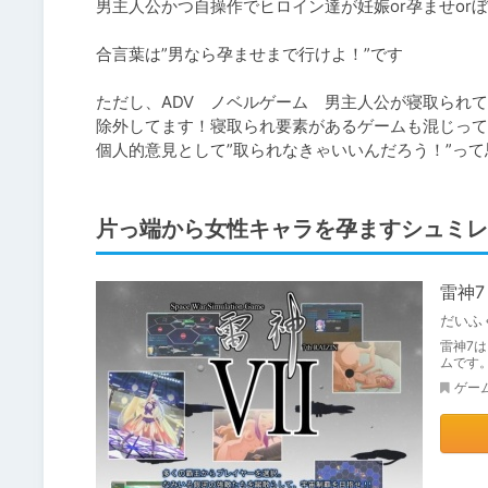
男主人公かつ自操作でヒロイン達が妊娠or孕ませor
合言葉は”男なら孕ませまで行けよ！”です

ただし、ADV　ノベルゲーム　男主人公が寝取られて
除外してます！寝取られ要素があるゲームも混じって
個人的意見として”取られなきゃいいんだろう！”っ
片っ端から女性キャラを孕ますシュミレ
雷神7
だいふ
雷神7
ムです
ゲー