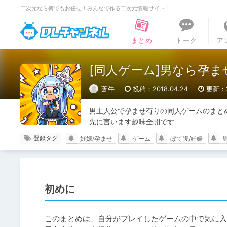
二次元なら何でもお任せ！みんなで作る二次元情報サイト！
DLチャンネル
まとめ
トーク
ア
[同人ゲーム]男なら孕
蒼牛
投稿：2018.04.24
更新：2
男主人公で孕ませ有りの同人ゲームのまとめ
先に言います趣味全開です
登録タグ
妊娠/孕ませ
ゲーム
ぼて腹/妊婦
初めに
このまとめは、自分がプレイしたゲームの中で気に入