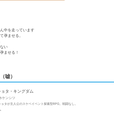
ん中を走っています

て孕ませる。



ない

孕ませる！

（嘘）
ショタ・キングダム
ホケンシツ
ショタが主人公のスケベイベント探索型RPG。戦闘なし。
ム