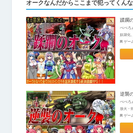
オークなんだからここまで犯ってくんな
蹂躙
ぺぺろ
奴隷化、
ゲー
逆襲
ぺぺろ
放火・焼
ゲー