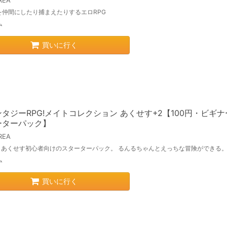
REA
を仲間にしたり捕まえたりするエロRPG
ム
買いに行く
タジーRPG!メイトコレクション あくせす+2【100円・ビギ
ーターパック】
REA
円。あくせす初心者向けのスターターパック。 るんるちゃんとえっちな冒険ができる
ム
買いに行く