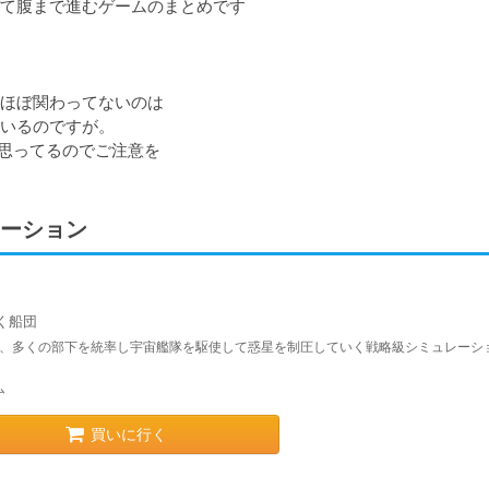
ぼて腹まで進むゲームのまとめです

ほぼ関わってないのは

いるのですが。

て思ってるのでご注意を
ーション
く船団
は、多くの部下を統率し宇宙艦隊を駆使して惑星を制圧していく戦略級シミュレーシ
。
ム
買いに行く