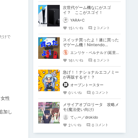
次世代ゲーム機なにがスゴ
イ？ ここがスゴイ！
YARA=C
15
2
いいね
コメント
だけで
スイッチ買ったよ！遂に買った
ぞゲーム機！Nintendo
Switch！
エンリケ・ベルナルド(延里啓介)
16
6
いいね
コメント
急げ！！ナショナルエコノミー
が再販するぞ！？
オーブントースター
0
0
いいね
コメント
、女性


メサイアオブロリータ 攻略メ
モ(魔法使い向け)
追加し
てぃー／drokido
2
0
いいね
コメント