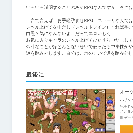
いろいろ説明することのあるRPGなんですが、そこは
一言で言えば、お手軽孕ませRPG　ストーリなんてほ
レベル上げてを中だし（レベルドレイン）すれば孕む

白黒？気になんないよ、だってエロいもん！

お気に入りキャラのレベル上げてひたすら中だしして強化
余計なことがほとんどないせいで嵌ったら中毒性がや
道を踏み外します、自分はこれのせいで道を踏み外し
最後に
オー
ハリケ
完全ド
クショ
ゲー