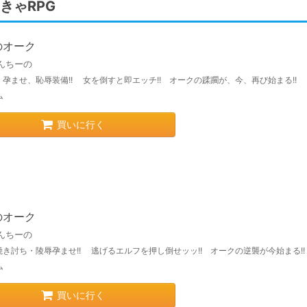
きゃRPG
のオーク
んちーの
孕ませ、恥辱装備!! 女を倒すと即エッチ!! オークの蹂躙が、今、再び始まる!!
ム
買いに行く
のオーク
んちーの
き討ち・陵辱孕ませ!! 逃げるエルフを押し倒せッッ!! オークの逆襲が今始まる!!
ム
買いに行く