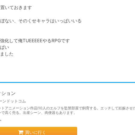
置いておきます

ぼない、そのくせキャラはいっぱいいる

して俺TUEEEEEやるRPGです

ばい

ました
クション
ーンドットコム
ットアニメーション作品!10人のエルフを監禁部屋で飼育する。エッチして妊娠させ
ンで高く売る。出産シーン、肉便器もあります。
ム
買いに行く