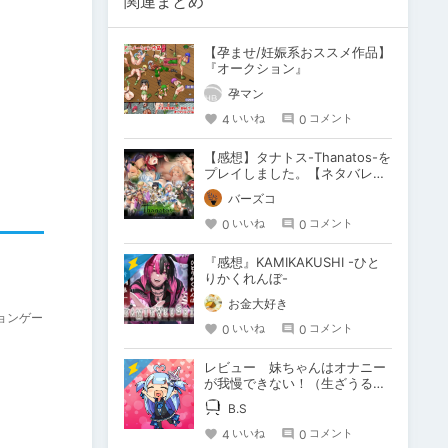
関連まとめ
【孕ませ/妊娠系おススメ作品】
『オークション』
孕マン
4
0
いいね
コメント
【感想】タナトス-Thanatos-を
プレイしました。【ネタバレ注
意】
バーズコ
0
0
いいね
コメント
『感想』KAMIKAKUSHI -ひと
りかくれんぼ-
お金大好き
ョンゲー
0
0
いいね
コメント
レビュー 妹ちゃんはオナニー
が我慢できない！（生ざうる
す 様）
B.S
4
0
いいね
コメント