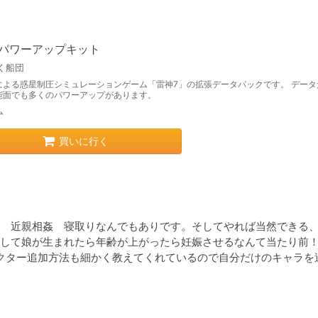
7パワーアップキット
く船団
による惑星制圧シミュレーションゲーム「雷神7」の拡張データパックです。 データ
能面でも多くのパワーアップがあります。
ム
買いに行く
　近親相姦　寝取りなんでもありです。そしてやれば当然できる
して娘が生まれたら年齢が上がったら妊娠させるなんて当たり前！
ラクター追加方法も細かく教えてくれているので自分だけのキャラを