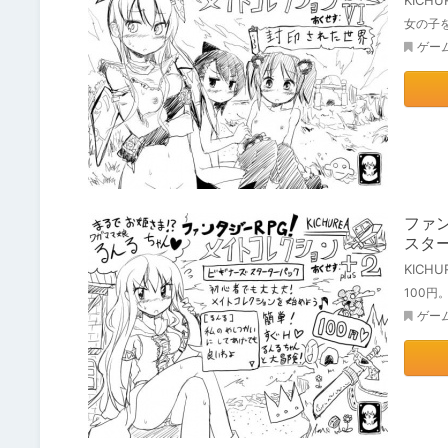
KICHU
女の子
ゲー
ファン
スタ
KICHU
100
ゲー