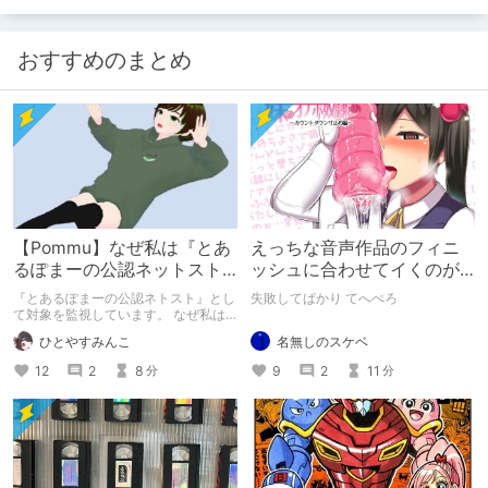
おすすめのまとめ
【Pommu】なぜ私は『とあ
えっちな音声作品のフィニ
るぽまーの公認ネットスト
ッシュに合わせてイくのが
ーカー』になったのか【出
下手すぎる【失敗した話】
『とあるぽまーの公認ネトスト』とし
失敗してばかり てへぺろ
会い編】
て対象を監視しています。 なぜ私は
このような行動をとるに至ったのか。
名無しのスケベ
ひとやすみんこ
これまでのあゆみを振り返ります。
9
2
11
12
2
8
分
分