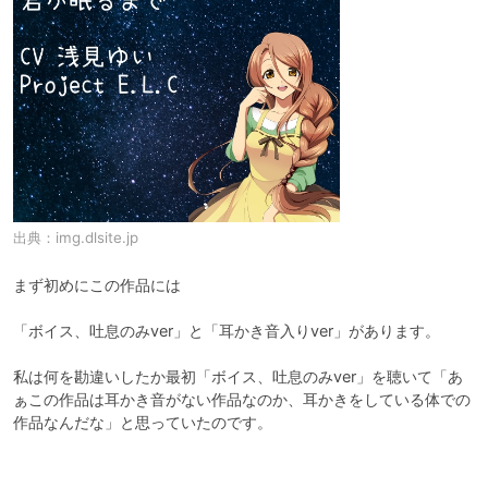
出典：
img.dlsite.jp
まず初めにこの作品には

「ボイス、吐息のみver」と「耳かき音入りver」があります。

私は何を勘違いしたか最初「ボイス、吐息のみver」を聴いて「あ
ぁこの作品は耳かき音がない作品なのか、耳かきをしている体での