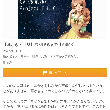
【耳かき・吐息】君が眠るまで【ASMR】
Project E.L.C
囁きボイス、耳かき、吐息でお送りする耳かき音声作品。
音声
買いに行く
この作品は基本的に耳かきをしながら声優さんがしゃべるというこ
とがありません。耳かきを止めてしゃべり始めるという具合です。

そして先ほどの「耳かき音無しver」の件。耳かき音がないわけで
すから声優さんが喋る場所以外はもちろん全て無音です。この無音