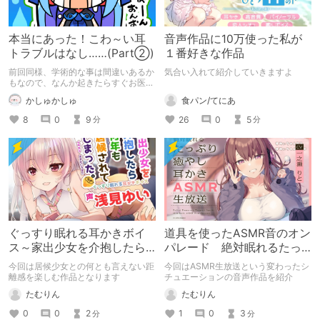
本当にあった！こわ～い耳
音声作品に10万使った私が
トラブルはなし……(Part②)
１番好きな作品
前回同様、学術的な事は間違いあるか
気合い入れて紹介していきますよ
もなので、なんか起きたらすぐお医者
さんに行ってね！！！ 皆はシャレに
食パン/てにあ
かしゅかしゅ
ならないから真似や近しい事はしない
ように！！！
26
0
5
8
0
9
分
分
ぐっすり眠れる耳かきボイ
道具を使ったASMR音のオン
ス～家出少女を介抱したら
パレード 絶対眠れるたっ
何年も居候されてしまった
ぷり癒やし耳かきASMR生放
今回は居候少女との何とも言えない距
今回はASMR生放送という変わったシ
～
送
離感を楽しむ作品となります
チュエーションの音声作品を紹介
たむりん
たむりん
0
0
2
1
0
3
分
分