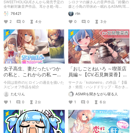
適な最強コスパASMR紹介
SWEETHOLIQUEさんから発売予定の
シロクマの嫁さんの音声作品「鈴蘭の
全年齢対象音声作品、耳かき処-苺風-
森と小鳥の羽休め～眠れるASMR/耳
の紹介記事です。
かき/安眠ラジオ/マッサージ～」を紹
76421
rtn
介します。
2
0
4
0
0
3
分
分
女子高生、妻だったいつか
「おしごとねいろ ～喫茶店
の私と、これからの私 ー松
員編～【CV.石見舞菜香】」
崎静香ー
感想
今回は前作のヒロインの過去を描いた
サークル「kotoneiro」の作品『【囁
スピンオフ作品を紹介
き・焙煎・ハンドドリップ・耳かき】
おしごとねいろ ～喫茶店員編～【CV.
たむりん
ASMRを聞きながら寝る人
石見舞菜香】』の感想記事です。「作
品の概要」「筆者の作品の好きなポイ
1
0
2
1
0
6
分
分
ント」「惜しいと思うポイント」「安
眠に対するおすすめ度」をまとめてい
ます。