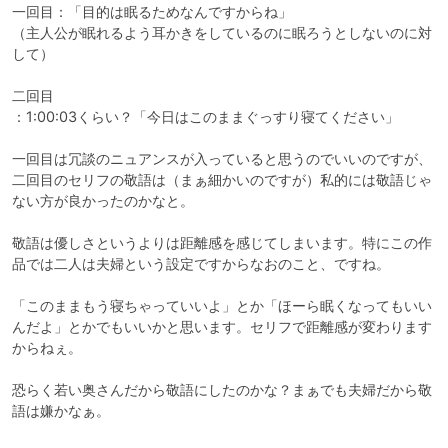
一回目：「目的は眠るためなんですからね」

（主人公が眠れるよう耳かきをしているのに眠ろうとしないのに対
して）

二回目

：1:00:03くらい？「今日はこのままぐっすり寝てください」

一回目は冗談のニュアンスが入っていると思うのでいいのですが、
二回目のセリフの敬語は（まぁ細かいのですが）私的には敬語じゃ
ない方が良かったのかなと。

敬語は優しさというよりは距離感を感じてしまいます。特にこの作
品では二人は夫婦という設定ですからなおのこと、ですね。

「このままもう寝ちゃっていいよ」とか「ほーら眠くなってもいい
んだよ」とかでもいいかと思います。セリフで距離感が変わります
からねぇ。

恐らく若い奥さんだから敬語にしたのかな？まぁでも夫婦だから敬
語は嫌かなぁ。