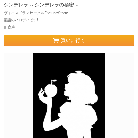
シンデレラ ～シンデレラの秘密～
ヴォイスドラマサークルFortuneStone
童話のパロディです!
音声
買いに行く