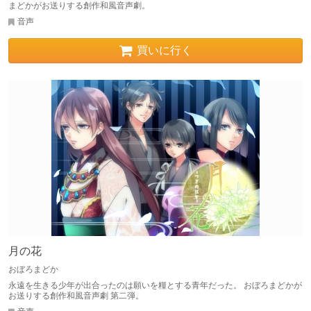
まどかがお送りする創作和風音声劇。
音声
買いに行く
月の花
おぼろまどか
永遠を生きる少年が出合ったのは願いを糧とする青年だった。 おぼろまどかが
お送りする創作和風音声劇 第二弾。