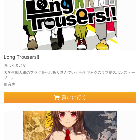
Long Trousers!!
おぼろまどか
大学生四人組のフラグをへし折り進んでいく完全ギャグのラブ長ズボンストー
リー。
音声
買いに行く