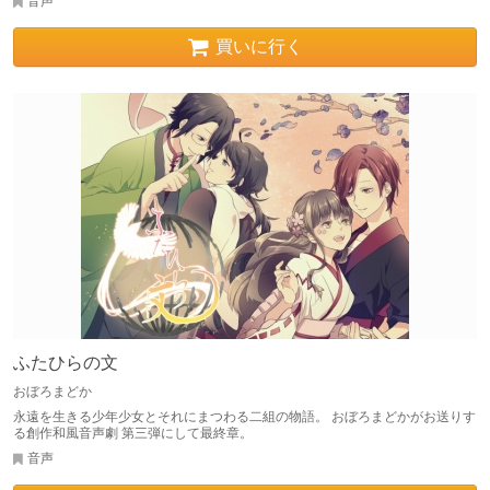
音声
買いに行く
ふたひらの文
おぼろまどか
永遠を生きる少年少女とそれにまつわる二組の物語。 おぼろまどかがお送りす
る創作和風音声劇 第三弾にして最終章。
音声