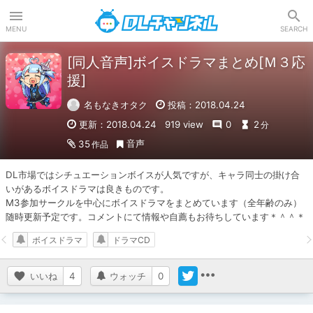
DLチャンネル
MENU
SEARCH
[同人音声]ボイスドラマまとめ[Ｍ３応
援]
名もなきオタク
投稿：2018.04.24
更新：2018.04.24
919 view
0
2
分
音声
35
作品
DL市場ではシチュエーションボイスが人気ですが、キャラ同士の掛け合
いがあるボイスドラマは良きものです。

M3参加サークルを中心にボイスドラマをまとめています（全年齢のみ）

随時更新予定です。コメントにて情報や自薦もお待ちしています＊＾＾＊
ボイスドラマ
ドラマCD
いいね
4
ウォッチ
0