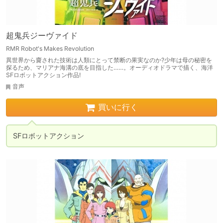
超鬼兵ジーヴァイド
RMR Robot's Makes Revolution
異世界から齎された技術は人類にとって禁断の果実なのか?少年は母の秘密を
探るため、マリアナ海溝の底を目指した……。オーディオドラマで描く、海洋
SFロボットアクション作品!
音声
買いに行く
SFロボットアクション