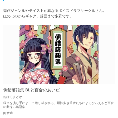
毎作ジャンルやテイストが異なるボイスドラマサークルさん。

ほのぼのからギャグ、落語まで多彩です。
倒錯落語集 BLと百合のあいだ
おぼろまどか
様々な演じ手によって織り成される、煩悩多き筆者たちによるびぃえると百合
の業深い落語集
音声