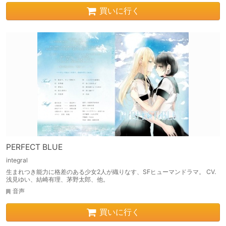
買いに行く
PERFECT BLUE
integral
生まれつき能力に格差のある少女2人が織りなす、SFヒューマンドラマ。 CV.
浅見ゆい、結崎有理、茅野太郎、他。
音声
買いに行く