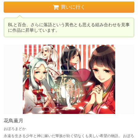
買いに行く
BLと百合、さらに落語という異色とも思える組み合わせを見事
に作品に昇華しています。
花鳥薫月
おぼろまどか
永遠を生きる少年と神に嫁いだ華族が紡ぐ切なくも美しい希望の物語。 おぼろ