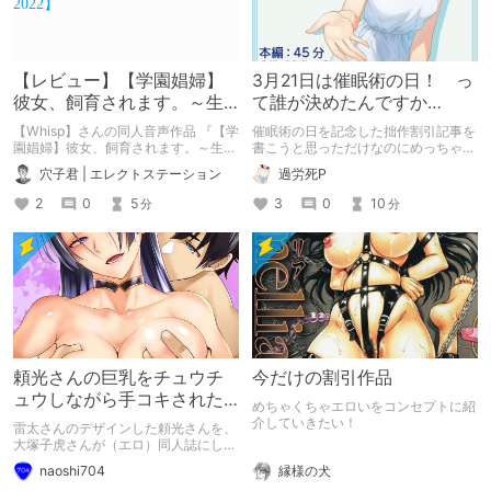
【レビュー】【学園娼婦】
3月21日は催眠術の日！ っ
彼女、飼育されます。～生
て誰が決めたんですか
徒会書記～【プレミアムサ
ね？？
【Whisp】さんの同人音声作品 『【学
催眠術の日を記念した拙作割引記事を
ウンド2022】
園娼婦】彼女、飼育されます。～生徒
書こうと思っただけなのにめっちゃ調
会書記～【プレミアムサウンド
べるハメになった。
穴子君 | エレクトステーション
過労死P
2022】』 の紹介・感想です ■発売
日：2022年05月15日 ■価格：
2
0
5
3
0
10
分
分
1,980円 ■シナリオ：安泉 ■イラス
ト：海老原べにこ ■声優：木多野あ
り
頼光さんの巨乳をチュウチ
今だけの割引作品
ュウしながら手コキされた
めちゃくちゃエロいをコンセプトに紹
いだけの人生だった……
介していきたい！
雷太さんのデザインした頼光さんを、
大塚子虎さんが（エロ）同人誌にした
だって……。 最高じゃないですか。
縁様の犬
naoshi704