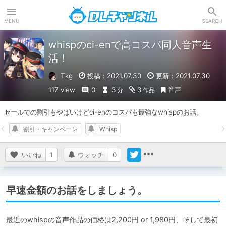
DLチャンネル
MENU
SEARCH
whispのci-enで高コスパ同人音声生
活！
Tkg
投稿：2021.07.30
更新：2021.07.30
音声
117 view
0
3
3
分
作品
セールでの割引もやばいけどci-enのコスパも最強なwhispのお話。
割引・キャンペーン
Whisp
いいね
1
ウォッチ
0
早速金額のお話をしましょう。
最近のwhispの音声作品の価格は2,200円 or 1,980円、そして最初