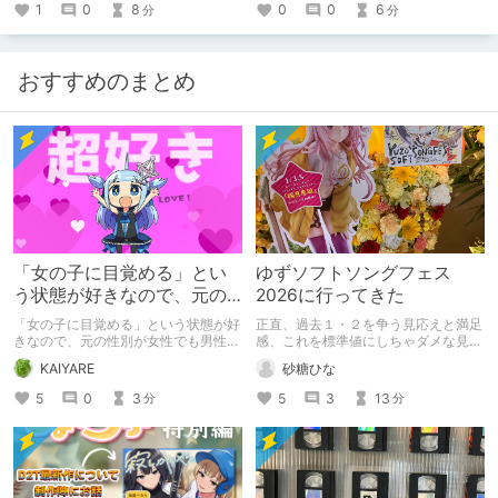
0
0
6
1
0
8
分
分
おすすめのまとめ
「女の子に目覚める」とい
ゆずソフトソングフェス
う状態が好きなので、元の
2026に行ってきた
性別が女性でも男性でも問
「女の子に目覚める」という状態が好
正直、過去１・２を争う見応えと満足
題ない話
きなので、元の性別が女性でも男性で
感、これを標準値にしちゃダメな見本
も問題ない話
かも
KAIYARE
砂糖ひな
5
0
3
5
3
13
分
分