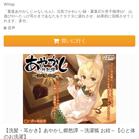
Whisp
「夏葉あやかしじゃないもん!」元気でかわいい妹・夏葉(CV.杏子御津)が、山
遊びやへたっぴ耳かきであなたをクタクタに疲れさせ、結果的に安眠させてく
れます。多分。
音声
買いに行く
【洗髪・耳かき】あやかし郷愁譚 ～洗濯狐 お紺～【心と体
のお洗濯】