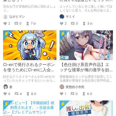
ではなく、いわゆるスロー
百合を汚す背徳的な行為に溺れましょ
エッチしているときに激しく喘いでほ
セックス。
う...
しくないと思う、そんな時がありませ
んか。私にはありました。優しさと癒
ながとマン
サミイ
しにあふれた性行為を、人は「セック
スセラピー」と呼んだそうです。
2
0
7
2
0
3
分
分
Ci-enで発行されるクーポン
【色仕掛け系音声作品】エ
を使うためにCi-enに入会し
ッチな後輩が俺の進学を妨
た話
害してくるんだが
好きなクリエイターさんがCi-enをや
受験勉強をエッチな誘惑で妨害してく
っていたらチェックするといいかもし
る後輩が登場する色仕掛け音声作品の
れない…！
紹介です。
蒼
変態的小市民
6
4
8
1
0
6
分
分