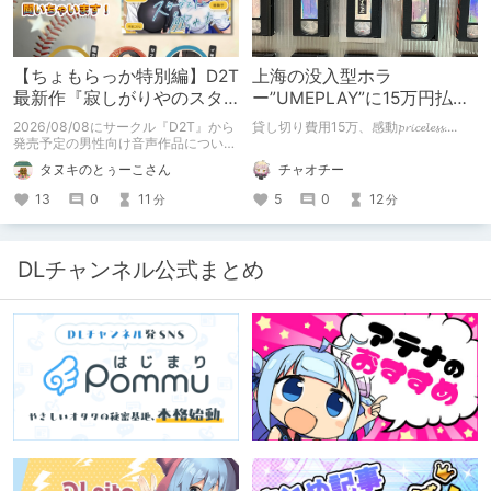
【ちょもらっか特別編】D2T
上海の没入型ホラ
最新作『寂しがりやのスタ
ー”UMEPLAY”に15万円払っ
ーダストと触れあって』制
たら、2作品とも号泣した※
2026/08/08にサークル『D2T』から
貸し切り費用15万、感動𝓹𝓻𝓲𝓬𝓮𝓵𝓮𝓼𝓼....
作陣にインタビュー！🎤
ネタバレなし
発売予定の男性向け音声作品について
逆神ラニさんと不束こけしさんにお話
チャオチー
タヌキのとぅーこさん
聞いちゃいました！夏コミに関する告
知もあります！
5
0
12
13
0
11
分
分
DLチャンネル公式まとめ