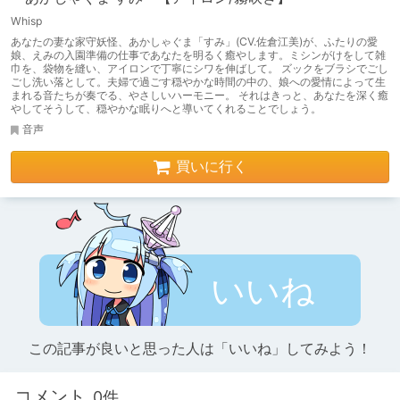
Whisp
あなたの妻な家守妖怪、あかしゃぐま「すみ」(CV.佐倉江美)が、ふたりの愛
娘、えみの入園準備の仕事であなたを明るく癒やします。ミシンがけをして雑
巾を、袋物を縫い、アイロンで丁寧にシワを伸ばして。 ズックをブラシでごし
ごし洗い落として。夫婦で過ごす穏やかな時間の中の、娘への愛情によって生
まれる音たちが奏でる、やさしいハーモニー。 それはきっと、あなたを深く癒
やしてそうして、穏やかな眠りへと導いてくれることでしょう。
音声
買いに行く
いいね
この記事が良いと思った人は「いいね」してみよう！
コメント
0件