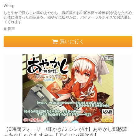
Whisp
しとやかで愛らしい狐のあやかし、洗濯狐のお紺(CV.伊ヶ崎綾香)があなたの心
と体に溜まったの淀みを、穏やかに緩やかに、バイノーラルボイスでお洗濯し
てくれます
音声
買いに行く
【6時間フォーリー/耳かき/ミシンがけ】あやかし郷愁譚
～あかしゃぐま すみ～【アイロン/霧吹き】